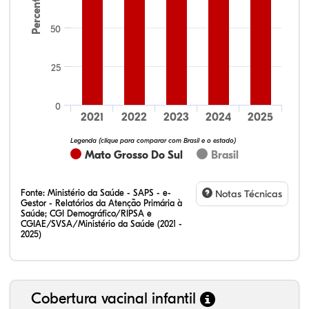
Percentual
50
25
32,28%
12,07%
0,23%
51,73%
2,94%
0,75%
0
2021
2022
2023
2024
2025
Legenda (clique para comparar com Brasil e o estado)
Mato Grosso Do Sul
Brasil
Fonte:
Ministério da Saúde - SAPS - e-
Notas Técnicas
Gestor - Relatórios da Atenção Primária à
Saúde; CGI Demográfico/RIPSA e
CGIAE/SVSA/Ministério da Saúde (2021 -
2025)
Cobertura vacinal infantil