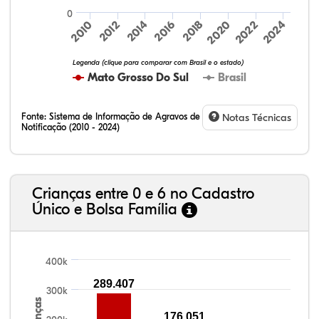
0
2010
2020
2012
2022
2014
2024
2016
2018
Legenda (clique para comparar com Brasil e o estado)
Mato Grosso Do Sul
Brasil
Fonte:
Sistema de Informação de Agravos de
Notas Técnicas
Notificação (2010 - 2024)
32,57%
9,24%
0,46%
54,88%
1,27%
1,56%
Crianças entre 0 e 6 no Cadastro
Único e Bolsa Família
400k
289.407
300k
Crianças
176.051