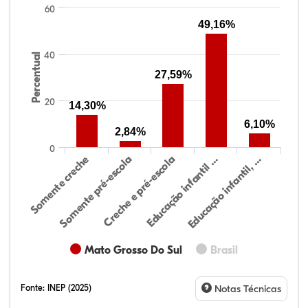
60
49,16%
40
Percentual
27,59%
20
14,30%
6,10%
2,84%
0
Educação infantil, …
Creche e pré-escola
Somente creche
Educação infantil …
Somente pré-escola
Mato Grosso Do Sul
Brasil
Fonte:
INEP (2025)
Notas Técnicas