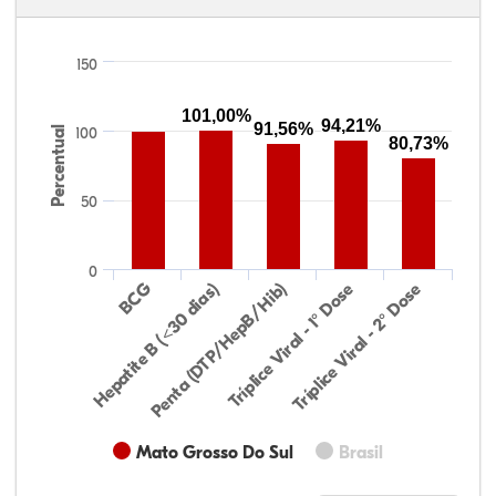
150
101,00%
94,21%
91,56%
Percentual
100
80,73%
50
0
Hepatite B (<30 dias)
BCG
Penta (DTP/HepB/Hib)
Tríplice Viral - 1° Dose
Tríplice Viral - 2° Dose
Mato Grosso Do Sul
Brasil