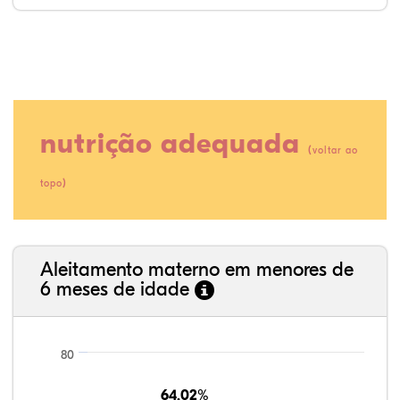
nutrição adequada
(
voltar ao
)
topo
35,89%
3,62%
0,11%
52,11%
2,54%
5,72%
Aleitamento materno em menores de
6 meses de idade
80
64,02%
64,02%