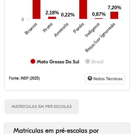
7,20%
2,18%
0,87%
0,22%
0
Preta
Indígena
Branca
Parda
Amarela
Raça/cor ignorada
Mato Grosso Do Sul
Brasil
Fonte:
INEP (2025)
Notas Técnicas
MATRÍCULAS EM PRÉ-ESCOLAS
Matrículas em pré-escolas por