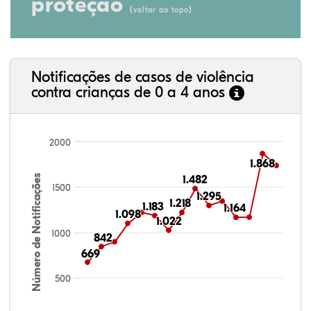
proteção
(
)
voltar ao topo
Notificações de casos de violência
contra crianças de 0 a 4 anos
2000
1.868
1.868
Número de Notificações
1.482
1.482
1500
1.295
1.295
1.218
1.218
1.183
1.183
1.164
1.164
1.098
1.098
1.022
1.022
1000
842
842
669
669
500