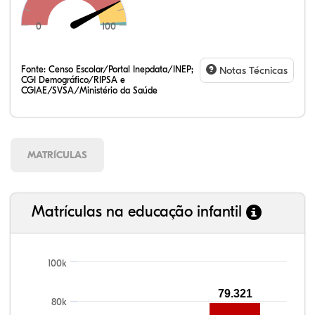
0
100
Fonte:
Censo Escolar/Portal Inepdata/INEP;
Notas Técnicas
CGI Demográfico/RIPSA e
CGIAE/SVSA/Ministério da Saúde
MATRÍCULAS
Matrículas na educação infantil
99,81%
100,00%
88,82%
92,94%
78,33%
100k
79.321
80k