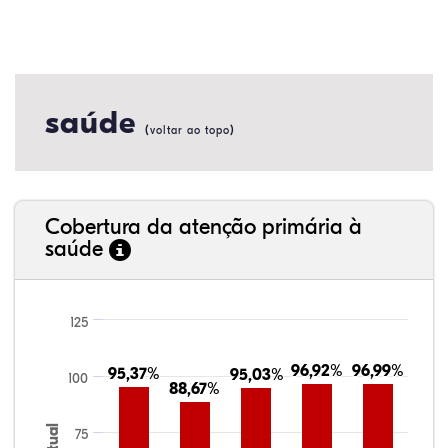
saúde
(
)
voltar ao topo
Cobertura da atenção primária à
saúde
125
96,92%
96,92%
96,99%
96,99%
95,37%
95,37%
95,03%
95,03%
100
88,67%
88,67%
75