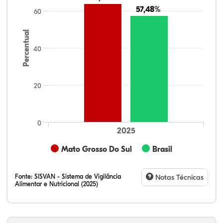
57,48%
57,48%
60
Percentual
40
20
0
2025
Mato Grosso Do Sul
Brasil
Fonte:
SISVAN - Sistema de Vigilância
Notas Técnicas
Alimentar e Nutricional (2025)