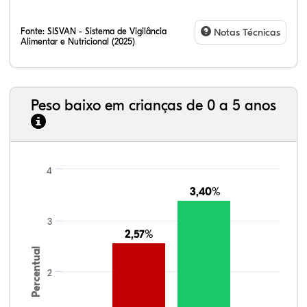
Fonte:
SISVAN - Sistema de Vigilância
Notas Técnicas
Alimentar e Nutricional (2025)
Peso baixo em crianças de 0 a 5 anos
4
3,40%
3,40%
3
2,57%
2,57%
Percentual
2