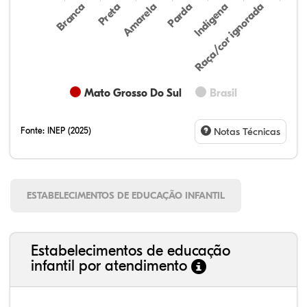
Preta
Indígena
Branca
Parda
Amarela
Raça/cor ignorada
Mato Grosso Do Sul
Brasil
Fonte:
INEP (2025)
Notas Técnicas
ESTABELECIMENTOS DE EDUCAÇÃO INFANTIL
Estabelecimentos de educação
infantil por atendimento