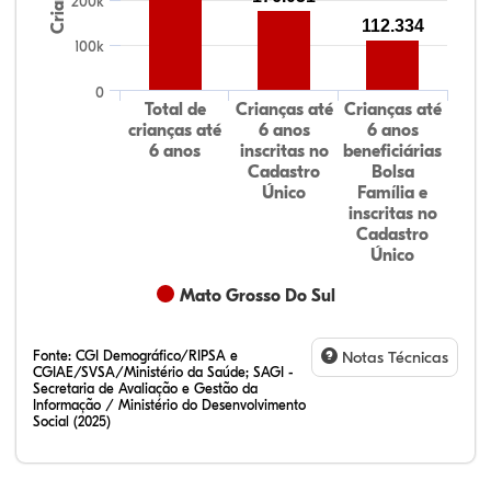
200k
112.334
100k
0
Total de
Crianças até
Crianças até
crianças até
6 anos
6 anos
6 anos
inscritas no
beneficiárias
Cadastro
Bolsa
Único
Família e
inscritas no
Cadastro
Único
Mato Grosso Do Sul
Fonte:
CGI Demográfico/RIPSA e
Notas Técnicas
CGIAE/SVSA/Ministério da Saúde; SAGI -
Secretaria de Avaliação e Gestão da
Informação / Ministério do Desenvolvimento
Social (2025)