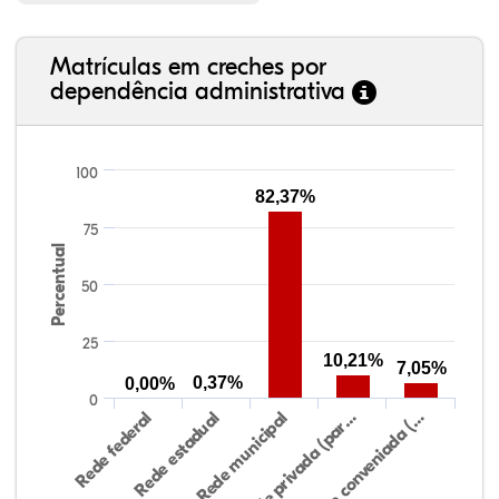
Matrículas em creches por
dependência administrativa
100
82,37%
75
Percentual
50
25
10,21%
7,05%
0,37%
0,00%
0
Rede federal
Rede estadual
Rede municipal
Rede privada (par…
Rede conveniada (…