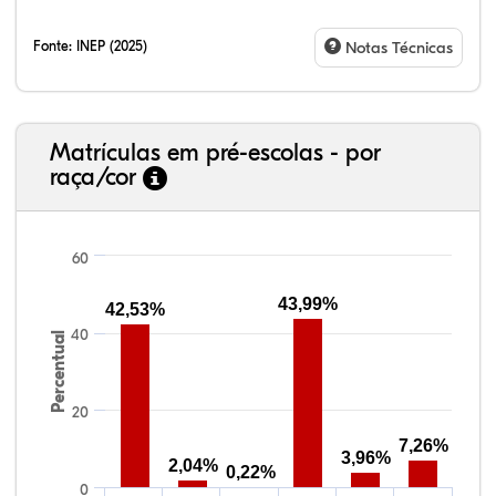
Fonte:
INEP (2025)
Notas Técnicas
Matrículas em pré-escolas - por
raça/cor
60
38,40%
3,47%
0,13%
50,15%
2,37%
5,48%
43,99%
42,53%
40
Percentual
20
7,26%
3,96%
2,04%
0,22%
0