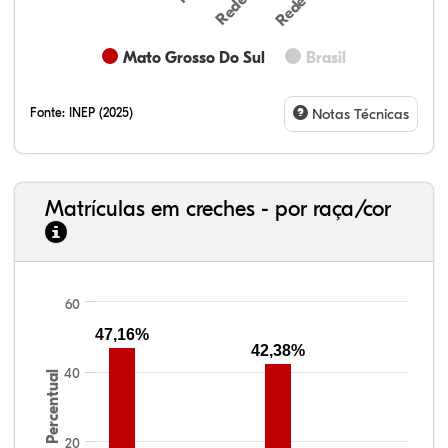
Mato Grosso Do Sul
Brasil
Fonte:
INEP (2025)
Notas Técnicas
Matrículas em creches - por raça/cor
33,06%
7,95%
0,46%
55,81%
1,22%
1,50%
60
47,16%
42,38%
40
Percentual
20