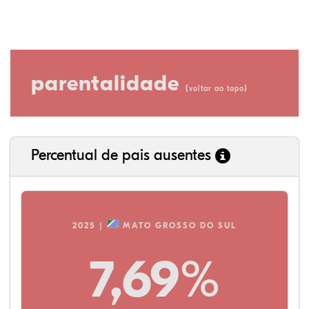
parentalidade
(
)
voltar ao topo
Percentual de pais ausentes
2025 |
MATO GROSSO DO SUL
7,69%