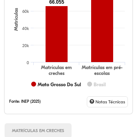
66.055
Matrículas
60k
40k
20k
0
Matrículas em
Matrículas em pré-
creches
escolas
Mato Grosso Do Sul
Brasil
Fonte:
INEP (2025)
Notas Técnicas
MATRÍCULAS EM CRECHES