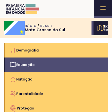
INÍCIO
/
BRASIL
Expl
Mato Grosso do Sul
terr
Demografia
Educação
Nutrição
Parentalidade
Proteção