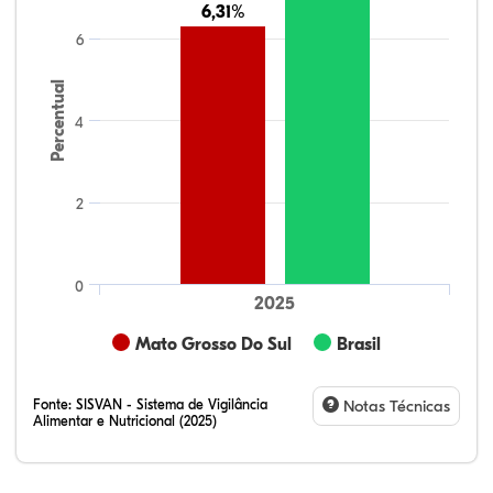
6,31%
6,31%
6
Percentual
4
2
0
2025
Mato Grosso Do Sul
Brasil
Fonte:
SISVAN - Sistema de Vigilância
Notas Técnicas
Alimentar e Nutricional (2025)