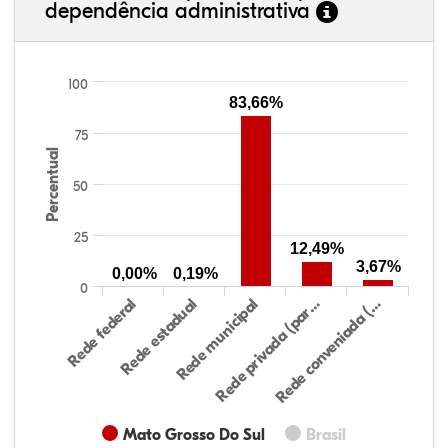
dependência administrativa
100
83,66%
75
Percentual
50
25
12,49%
3,67%
0,00%
0,19%
0
Rede federal
Rede estadual
Rede municipal
Rede privada (par…
Rede conveniada (…
Mato Grosso Do Sul
Brasil