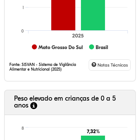
1
0
2025
Mato Grosso Do Sul
Brasil
Fonte:
SISVAN - Sistema de Vigilância
Notas Técnicas
Alimentar e Nutricional (2025)
Peso elevado em crianças de 0 a 5
anos
21,99%
7,16%
0,36%
66,18%
2,81%
1,50%
8
7,32%
7,32%