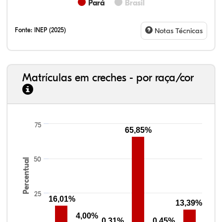
Pará
Brasil
Fonte:
INEP (2025)
Notas Técnicas
Matrículas em creches - por raça/cor
33,06%
7,95%
0,46%
55,81%
1,22%
1,50%
75
65,85%
50
Percentual
25
16,01%
13,39%
4,00%
0,31%
0,45%