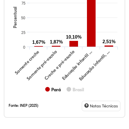
75
Percentual
50
25
10,10%
2,51%
1,87%
1,67%
0
Somente creche
Somente pré-escola
Creche e pré-escola
Educação infantil …
Educação infantil, …
Pará
Brasil
Fonte:
INEP (2025)
Notas Técnicas