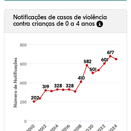
Notificações de casos de violência
contra crianças de 0 a 4 anos
800
677
677
601
601
Número de Notificações
582
582
600
501
501
410
410
400
328
328
328
328
319
319
202
202
200
0
2024
2010
2012
2014
2016
2018
2020
2022