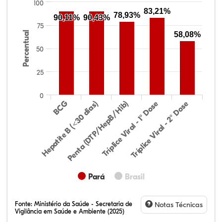
100
83,21%
78,93%
90,11%
90,43%
75
Percentual
58,08%
50
25
0
Hepatite B (<30 dias)
BCG
Penta (DTP/HepB/Hib)
Tríplice Viral - 1° Dose
Tríplice Viral - 2° Dose
Pará
Brasil
Fonte:
Ministério da Saúde - Secretaria de
Notas Técnicas
Vigilância em Saúde e Ambiente (2025)