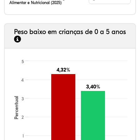
Alimentar e Nutricional (2025)
Peso baixo em crianças de 0 a 5 anos
5
4,32%
4,32%
4
3,40%
3,40%
Percentual
3
2
1