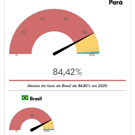
Pará
40
60
20
80
0
100
84,42%
Abaixo da taxa do Brasil de 84,80% em 2025.
Brasil
50
0
100