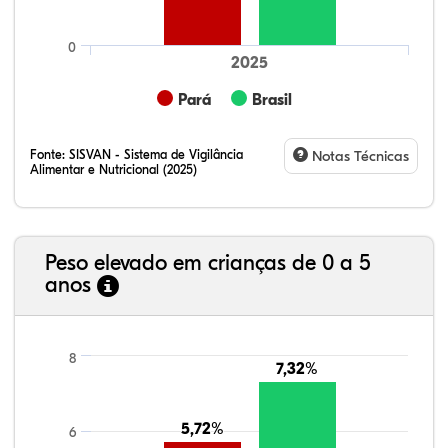
0
2025
Pará
Brasil
Fonte:
SISVAN - Sistema de Vigilância
Notas Técnicas
Alimentar e Nutricional (2025)
Peso elevado em crianças de 0 a 5
anos
21,99%
7,16%
0,36%
66,18%
2,81%
1,50%
8
7,32%
7,32%
5,72%
5,72%
6