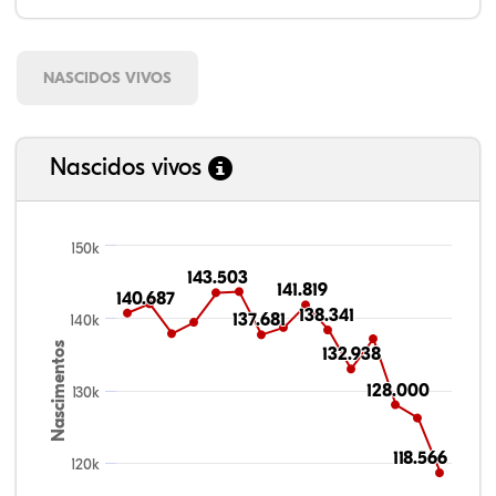
NASCIDOS VIVOS
Nascidos vivos
150k
143.503
143.503
141.819
141.819
140.687
140.687
138.341
138.341
137.681
137.681
140k
Nascimentos
132.938
132.938
128.000
128.000
130k
118.566
118.566
120k