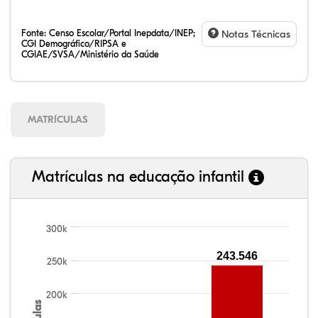
Fonte:
Censo Escolar/Portal Inepdata/INEP;
Notas Técnicas
CGI Demográfico/RIPSA e
CGIAE/SVSA/Ministério da Saúde
MATRÍCULAS
Matrículas na educação infantil
99,81%
100,00%
88,82%
92,94%
78,33%
300k
243.546
250k
200k