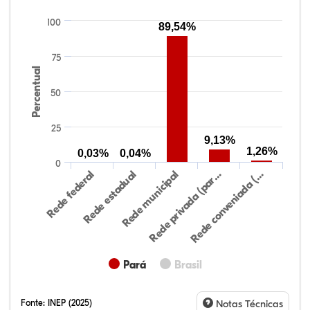
100
89,54%
75
Percentual
50
25
9,13%
1,26%
0,03%
0,04%
0
Rede federal
Rede estadual
Rede municipal
Rede privada (par…
Rede conveniada (…
Pará
Brasil
Fonte:
INEP (2025)
Notas Técnicas