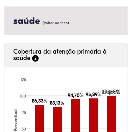
saúde
(
)
voltar ao topo
Cobertura da atenção primária à
saúde
125
100,00%
100,00%
95,89%
95,89%
94,70%
94,70%
100
86,33%
86,33%
83,13%
83,13%
Percentual
75
50