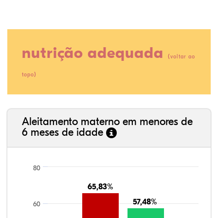
nutrição adequada
(
voltar ao
)
topo
35,89%
3,62%
0,11%
52,11%
2,54%
5,72%
Aleitamento materno em menores de
6 meses de idade
80
65,83%
65,83%
57,48%
57,48%
60