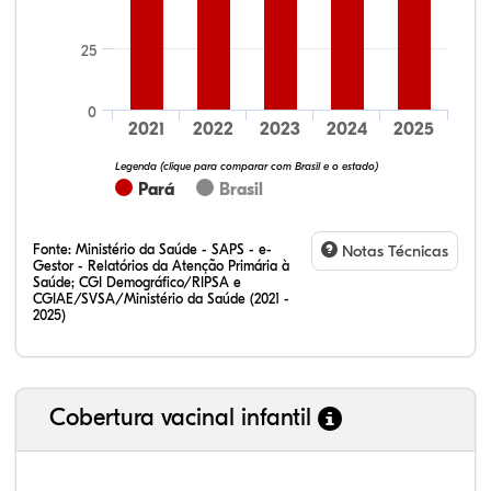
25
32,28%
12,07%
0,23%
51,73%
2,94%
0,75%
0
2021
2022
2023
2024
2025
Legenda (clique para comparar com Brasil e o estado)
Pará
Brasil
Fonte:
Ministério da Saúde - SAPS - e-
Notas Técnicas
Gestor - Relatórios da Atenção Primária à
Saúde; CGI Demográfico/RIPSA e
CGIAE/SVSA/Ministério da Saúde (2021 -
2025)
Cobertura vacinal infantil