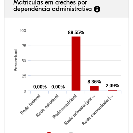
Matrículas em creches por
dependência administrativa
100
89,55%
75
Percentual
50
25
8,36%
2,09%
0,00%
0,00%
0
Rede federal
Rede estadual
Rede municipal
Rede privada (par…
Rede conveniada (…