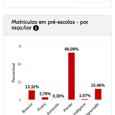
Matrículas em pré-escolas - por
raça/cor
75
66,09%
38,40%
3,47%
0,13%
50,15%
2,37%
5,48%
50
Percentual
25
15,46%
13,32%
3,76%
1,07%
0,30%
0
Preta
Indígena
Branca
Parda
Amarela