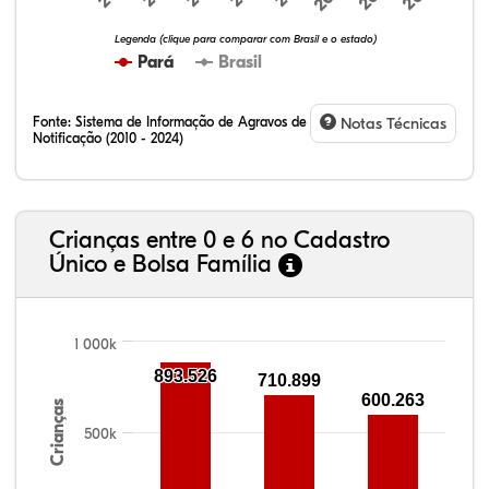
Legenda (clique para comparar com Brasil e o estado)
Pará
Brasil
Fonte:
Sistema de Informação de Agravos de
Notas Técnicas
Notificação (2010 - 2024)
32,57%
9,24%
0,46%
54,88%
1,27%
1,56%
Crianças entre 0 e 6 no Cadastro
Único e Bolsa Família
1 000k
893.526
710.899
600.263
Crianças
500k