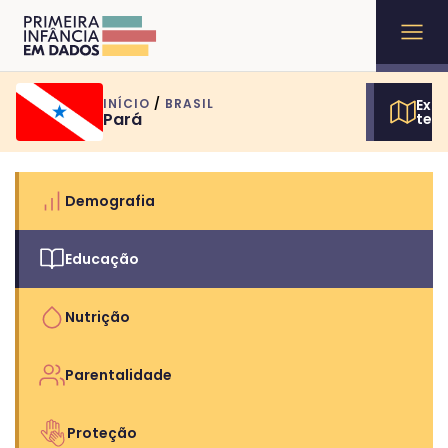
INÍCIO
/
BRASIL
Expl
Pará
terr
Demografia
Educação
Nutrição
Parentalidade
Proteção