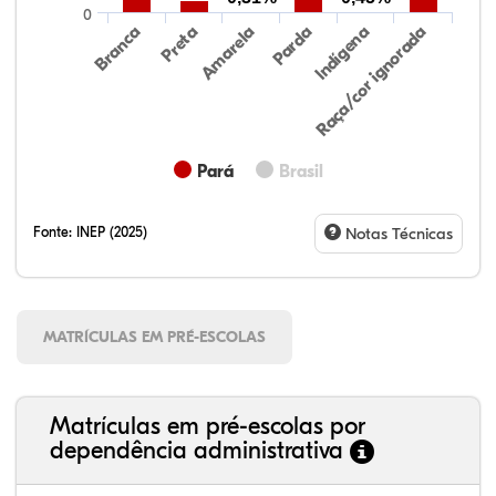
0
Preta
Indígena
Branca
Parda
Amarela
Raça/cor ignorada
Pará
Brasil
Fonte:
INEP (2025)
Notas Técnicas
MATRÍCULAS EM PRÉ-ESCOLAS
Matrículas em pré-escolas por
dependência administrativa