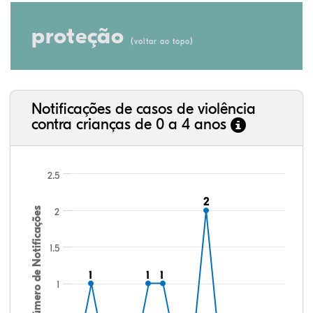
proteção
(
)
voltar ao topo
Notificações de casos de violência
contra crianças de 0 a 4 anos
2.5
2
2
Número de Notificações
2
1.5
1
1
1
1
1
1
1