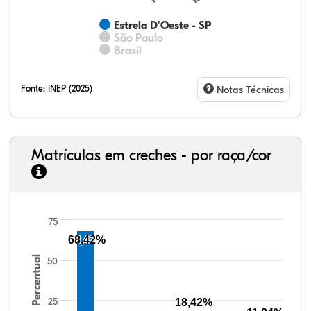
Estrela D'Oeste - SP
São Paulo
Brasil
Fonte:
INEP (2025)
Notas Técnicas
Matrículas em creches - por raça/cor
75
51,89%
8,16%
0,54%
39,08%
0,10%
0,23%
33,06%
7,95%
0,46%
55,81%
1,22%
1,50%
68,42%
Percentual
50
25
18,42%