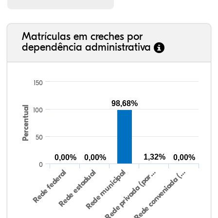
Matrículas em creches por
dependência administrativa
150
98,68%
Percentual
100
50
1,32%
0,00%
0,00%
0,00%
0
Rede federal
Rede estadual
Rede municipal
Rede privada (par…
Rede conveniada (…