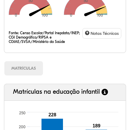
50
50
0
100
0
100
Fonte:
Censo Escolar/Portal Inepdata/INEP;
Notas Técnicas
CGI Demográfico/RIPSA e
CGIAE/SVSA/Ministério da Saúde
MATRÍCULAS
Matrículas na educação infantil
250
228
96,68%
94,84%
89,47%
94,17%
84,43%
99,81%
100,00%
88,82%
92,94%
78,33%
189
200