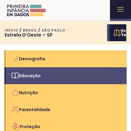
INÍCIO
/
BRASIL
/
SÃO PAULO
Expl
Estrela D’Oeste – SP
terr
Demografia
Educação
Nutrição
Parentalidade
Proteção