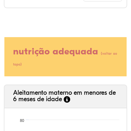
nutrição adequada
(
voltar ao
)
topo
62,18%
3,70%
0,32%
30,79%
0,09%
2,93%
35,89%
3,62%
0,11%
52,11%
2,54%
5,72%
Aleitamento materno em menores de
6 meses de idade
80