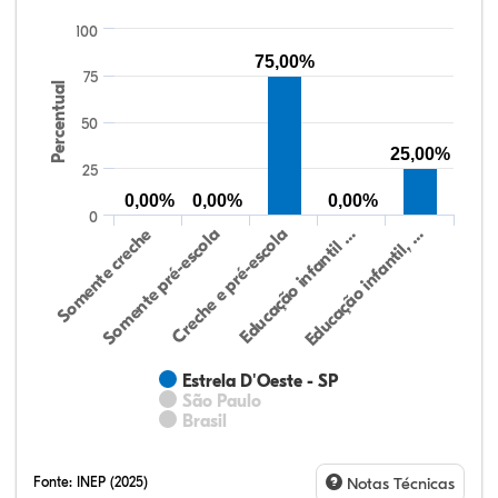
100
75,00%
75
Percentual
50
25,00%
25
0,00%
0,00%
0,00%
0
Somente creche
Somente pré-escola
Creche e pré-escola
Educação infantil …
Educação infantil, …
Estrela D'Oeste - SP
São Paulo
Brasil
Fonte:
INEP (2025)
Notas Técnicas