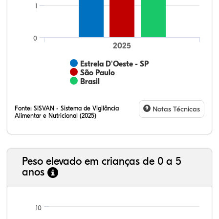
1
0
2025
Estrela D'Oeste - SP
São Paulo
Brasil
Fonte:
SISVAN - Sistema de Vigilância
Notas Técnicas
Alimentar e Nutricional (2025)
Peso elevado em crianças de 0 a 5
anos
44,17%
7,79%
0,23%
47,39%
0,19%
0,22%
21,99%
7,16%
0,36%
66,18%
2,81%
1,50%
10