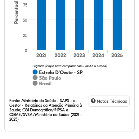
Percentual
75
50
25
52,74%
6,97%
0,50%
38,81%
0,50%
0,50%
32,28%
12,07%
0,23%
51,73%
2,94%
0,75%
0
2021
2022
2023
2024
2025
Legenda (clique para comparar com Brasil e o estado)
Estrela D'Oeste - SP
São Paulo
Brasil
Fonte:
Ministério da Saúde - SAPS - e-
Notas Técnicas
Gestor - Relatórios da Atenção Primária à
Saúde; CGI Demográfico/RIPSA e
CGIAE/SVSA/Ministério da Saúde (2021 -
2025)