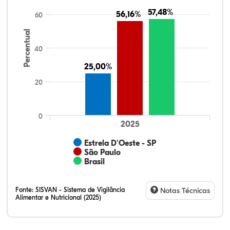
57,48%
57,48%
56,16%
56,16%
60
Percentual
40
25,00%
25,00%
20
0
2025
Estrela D'Oeste - SP
São Paulo
Brasil
Fonte:
SISVAN - Sistema de Vigilância
Notas Técnicas
Alimentar e Nutricional (2025)