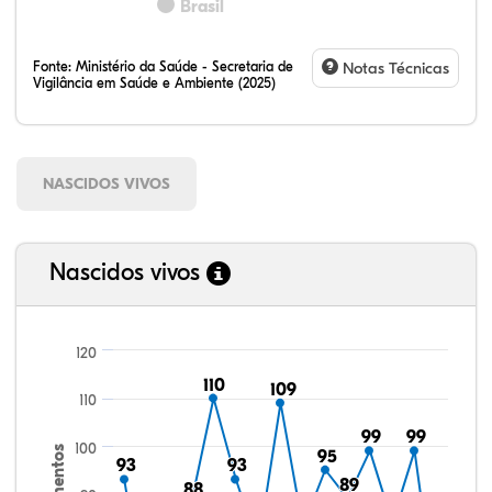
Brasil
Fonte:
Ministério da Saúde - Secretaria de
Notas Técnicas
Vigilância em Saúde e Ambiente (2025)
NASCIDOS VIVOS
Nascidos vivos
120
110
110
109
109
110
99
99
99
99
100
95
95
93
93
93
93
89
89
88
88