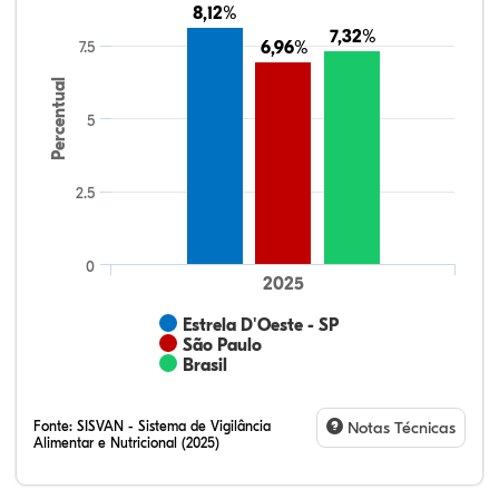
8,12%
8,12%
7,32%
7,32%
7.5
6,96%
6,96%
Percentual
5
2.5
0
2025
Estrela D'Oeste - SP
São Paulo
Brasil
Fonte:
SISVAN - Sistema de Vigilância
Notas Técnicas
Alimentar e Nutricional (2025)