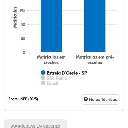
Matrículas
150
100
50
0
Matrículas em
Matrículas em pré-
creches
escolas
Estrela D'Oeste - SP
São Paulo
Brasil
Fonte:
INEP (2025)
Notas Técnicas
MATRÍCULAS EM CRECHES