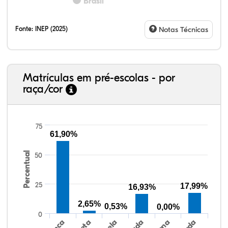
Brasil
Fonte:
INEP (2025)
Notas Técnicas
Matrículas em pré-escolas - por
raça/cor
75
61,90%
Percentual
50
64,83%
3,43%
0,30%
28,43%
0,13%
2,88%
38,40%
3,47%
0,13%
50,15%
2,37%
5,48%
25
17,99%
16,93%
2,65%
0,53%
0,00%
0
Preta