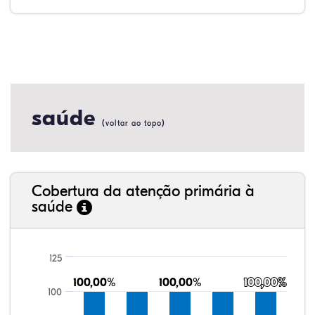
saúde
(
)
voltar ao topo
Cobertura da atenção primária à
saúde
125
100,00%
100,00%
100,00%
100,00%
100,00%
100,00%
100