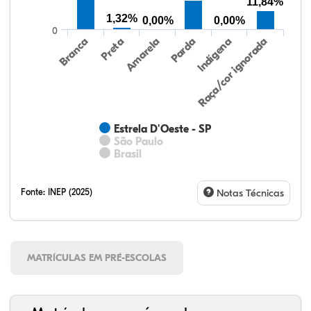
11,84%
1,32%
0,00%
0,00%
0
Preta
Indígena
Branca
Parda
Amarela
Raça/cor ignorada
Estrela D'Oeste - SP
São Paulo
Brasil
Fonte:
INEP (2025)
Notas Técnicas
MATRÍCULAS EM PRÉ-ESCOLAS