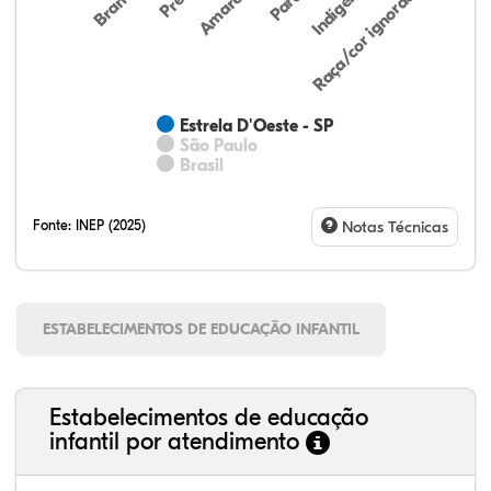
Indígena
Branca
Parda
Amarela
Raça/cor ignorada
Estrela D'Oeste - SP
São Paulo
Brasil
Fonte:
INEP (2025)
Notas Técnicas
ESTABELECIMENTOS DE EDUCAÇÃO INFANTIL
Estabelecimentos de educação
infantil por atendimento