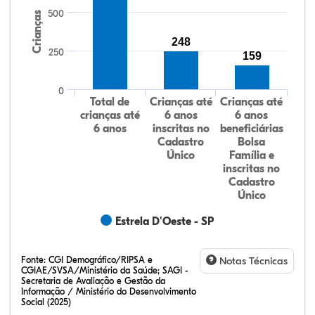
500
Crianças
248
250
159
0
Total de
Crianças até
Crianças até
crianças até
6 anos
6 anos
6 anos
inscritas no
beneficiárias
Cadastro
Bolsa
Único
Família e
inscritas no
Cadastro
Único
Estrela D'Oeste - SP
Fonte:
CGI Demográfico/RIPSA e
Notas Técnicas
CGIAE/SVSA/Ministério da Saúde; SAGI -
Secretaria de Avaliação e Gestão da
Informação / Ministério do Desenvolvimento
Social (2025)