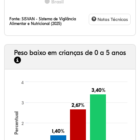
Brasil
Fonte:
SISVAN - Sistema de Vigilância
Notas Técnicas
Alimentar e Nutricional (2025)
Peso baixo em crianças de 0 a 5 anos
4
3,40%
3,40%
3
2,67%
2,67%
Percentual
2
1,40%
1,40%