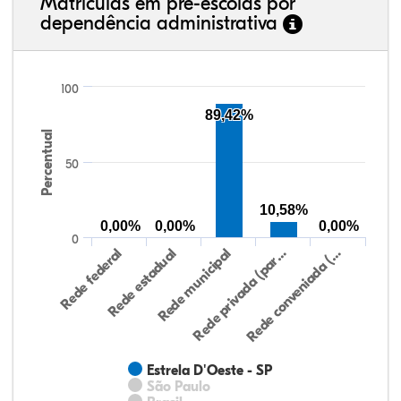
Matrículas em pré-escolas por
dependência administrativa
100
89,42%
Percentual
50
10,58%
0,00%
0,00%
0,00%
0
Rede federal
Rede estadual
Rede municipal
Rede privada (par…
Rede conveniada (…
Estrela D'Oeste - SP
São Paulo