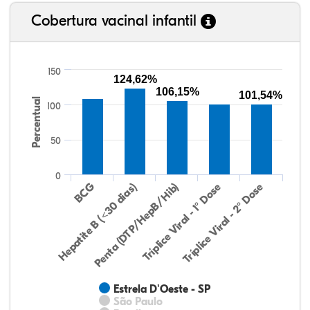
Cobertura vacinal infantil
150
124,62%
106,15%
101,54%
Percentual
100
50
0
Hepatite B (<30 dias)
BCG
Penta (DTP/HepB/Hib)
Tríplice Viral - 1° Dose
Tríplice Viral - 2° Dose
Estrela D'Oeste - SP
São Paulo