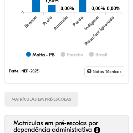
7,50%
0,00%
0,00%
0,00%
0
Preta
Indígena
Branca
Parda
Amarela
Raça/cor ignorada
Malta - PB
Paraíba
Brasil
Fonte:
INEP (2025)
Notas Técnicas
MATRÍCULAS EM PRÉ-ESCOLAS
Matrículas em pré-escolas por
dependência administrativa