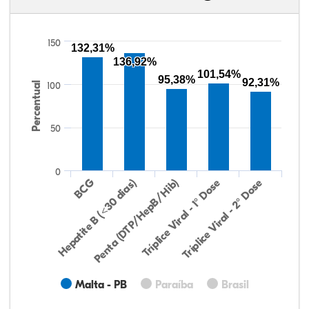
150
132,31%
136,92%
101,54%
95,38%
92,31%
Percentual
100
50
0
Hepatite B (<30 dias)
BCG
Penta (DTP/HepB/Hib)
Tríplice Viral - 1° Dose
Tríplice Viral - 2° Dose
Malta - PB
Paraíba
Brasil