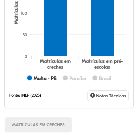
Matrículas
100
50
0
Matrículas em
Matrículas em pré-
creches
escolas
Malta - PB
Paraíba
Brasil
Fonte:
INEP (2025)
Notas Técnicas
MATRÍCULAS EM CRECHES