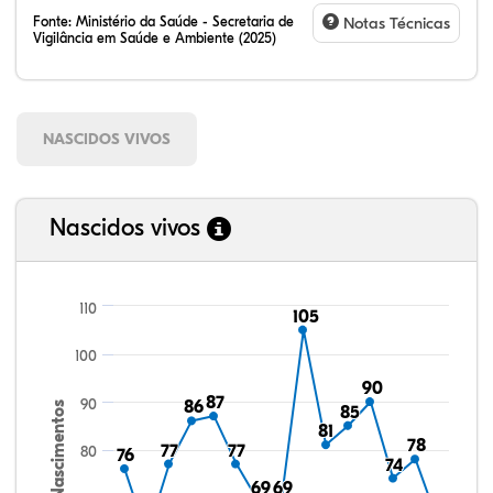
Fonte:
Ministério da Saúde - Secretaria de
Notas Técnicas
Vigilância em Saúde e Ambiente (2025)
NASCIDOS VIVOS
Nascidos vivos
110
105
105
100
90
90
87
87
90
86
86
Nascimentos
85
85
81
81
78
78
77
77
77
77
80
76
76
74
74
69
69
69
69