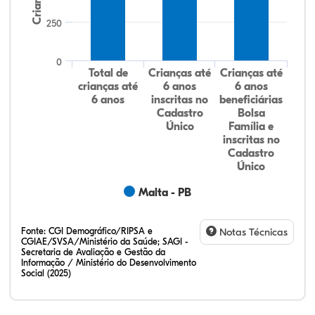
Crianças
250
0
Total de
Crianças até
Crianças até
crianças até
6 anos
6 anos
6 anos
inscritas no
beneficiárias
Cadastro
Bolsa
Único
Família e
inscritas no
Cadastro
Único
Malta - PB
Fonte:
CGI Demográfico/RIPSA e
Notas Técnicas
CGIAE/SVSA/Ministério da Saúde; SAGI -
Secretaria de Avaliação e Gestão da
Informação / Ministério do Desenvolvimento
Social (2025)
25,93%
3,70%
0,00%
70,37%
0,00%
0,00%
32,28%
12,07%
0,23%
51,73%
2,94%
0,75%