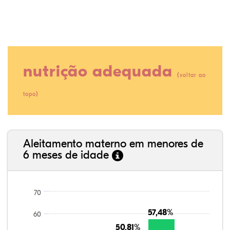
nutrição adequada
(
voltar ao
)
topo
21,99%
1,89%
0,00%
69,50%
0,71%
5,91%
35,89%
3,62%
0,11%
52,11%
2,54%
5,72%
Aleitamento materno em menores de
6 meses de idade
70
57,48%
57,48%
60
50,81%
50,81%