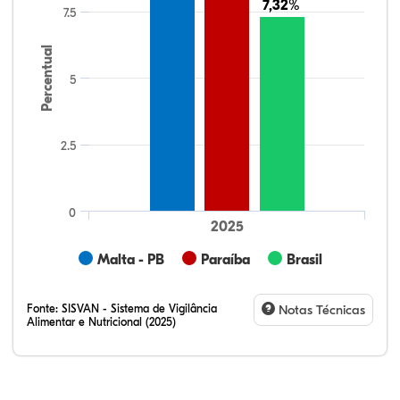
7,32%
7,32%
7.5
Percentual
5
2.5
0
2025
Malta - PB
Paraíba
Brasil
Fonte:
SISVAN - Sistema de Vigilância
Notas Técnicas
Alimentar e Nutricional (2025)