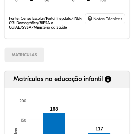
0
100
0
100
Fonte:
Censo Escolar/Portal Inepdata/INEP;
Notas Técnicas
CGI Demográfico/RIPSA e
CGIAE/SVSA/Ministério da Saúde
MATRÍCULAS
Matrículas na educação infantil
200
168
104,22%
103,39%
91,09%
95,21%
84,12%
99,81%
100,00%
88,82%
92,94%
78,33%
150
117