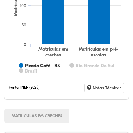
Matrículas
100
50
0
Matrículas em
Matrículas em pré-
creches
escolas
Picada Café - RS
Rio Grande Do Sul
Brasil
Fonte:
INEP (2025)
Notas Técnicas
MATRÍCULAS EM CRECHES