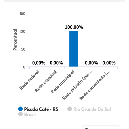
150
100,00%
Percentual
100
50
0,00%
0,00%
0,00%
0,00%
0
Rede federal
Rede estadual
Rede municipal
Rede privada (par…
Rede conveniada (…
Picada Café - RS
Rio Grande Do Sul
Brasil