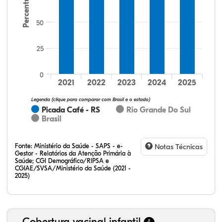
Percentual
50
25
64,15%
20,75%
0,00%
13,21%
1,89%
0,00%
32,28%
12,07%
0,23%
51,73%
2,94%
0,75%
0
2021
2022
2023
2024
2025
Legenda (clique para comparar com Brasil e o estado)
Picada Café - RS
Rio Grande Do Sul
Brasil
Fonte:
Ministério da Saúde - SAPS - e-
Notas Técnicas
Gestor - Relatórios da Atenção Primária à
Saúde; CGI Demográfico/RIPSA e
CGIAE/SVSA/Ministério da Saúde (2021 -
2025)
Cobertura vacinal infantil