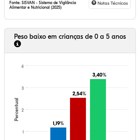
Fonte:
SISVAN - Sistema de Vigilância
Notas Técnicas
Alimentar e Nutricional (2025)
Peso baixo em crianças de 0 a 5 anos
4
3,40%
3,40%
3
2,54%
2,54%
Percentual
2
1,19%
1,19%
1