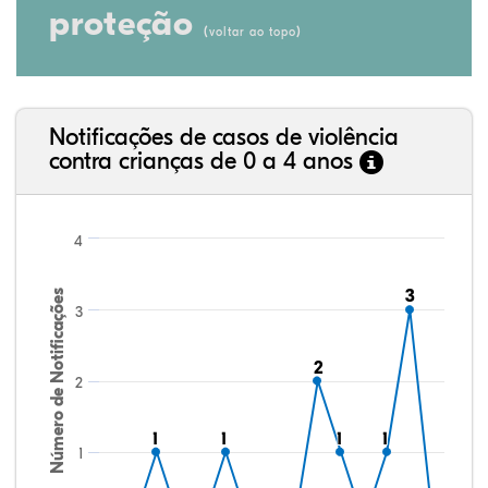
proteção
(
)
voltar ao topo
Notificações de casos de violência
contra crianças de 0 a 4 anos
4
3
3
Número de Notificações
3
2
2
2
1
1
1
1
1
1
1
1
1