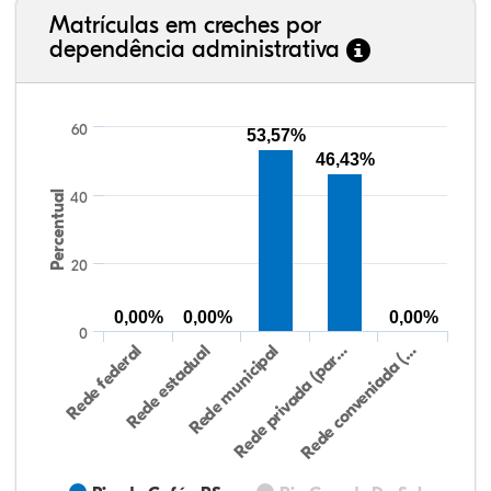
Matrículas em creches por
dependência administrativa
60
53,57%
46,43%
Percentual
40
20
0,00%
0,00%
0,00%
0
Rede conveniada (…
Rede municipal
Rede federal
Rede privada (par…
Rede estadual