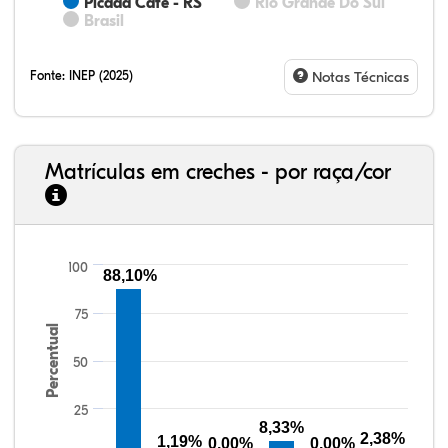
Picada Café - RS
Rio Grande Do Sul
Brasil
Fonte:
INEP (2025)
Notas Técnicas
Matrículas em creches - por raça/cor
100
88,10%
77,34%
7,88%
0,13%
13,87%
0,71%
0,08%
33,06%
7,95%
0,46%
55,81%
1,22%
1,50%
75
Percentual
50
25
8,33%
2,38%
1,19%
0,00%
0,00%