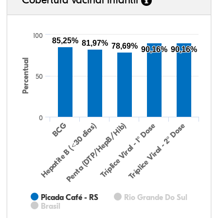
100
85,25%
81,97%
78,69%
90,16%
90,16%
Percentual
50
0
Hepatite B (<30 dias)
BCG
Penta (DTP/HepB/Hib)
Tríplice Viral - 1° Dose
Tríplice Viral - 2° Dose
Picada Café - RS
Rio Grande Do Sul
Brasil