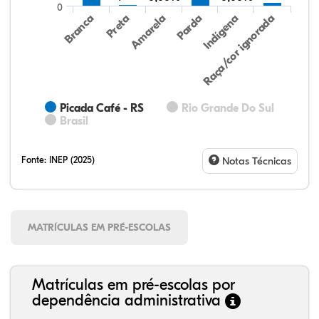
0
Preta
Indígena
Amarela
Raça/cor ignorada
Branca
Parda
Picada Café - RS
Rio Grande Do Sul
Brasil
Fonte:
INEP (2025)
Notas Técnicas
MATRÍCULAS EM PRÉ-ESCOLAS
Matrículas em pré-escolas por
dependência administrativa