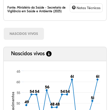
Fonte:
Ministério da Saúde - Secretaria de
Notas Técnicas
Vigilância em Saúde e Ambiente (2025)
NASCIDOS VIVOS
Nascidos vivos
65
61
61
61
61
60
56
56
54
54
54
54
54
54
54
54
55
Nascimentos
51
51
49
49
50
48
48
48
48