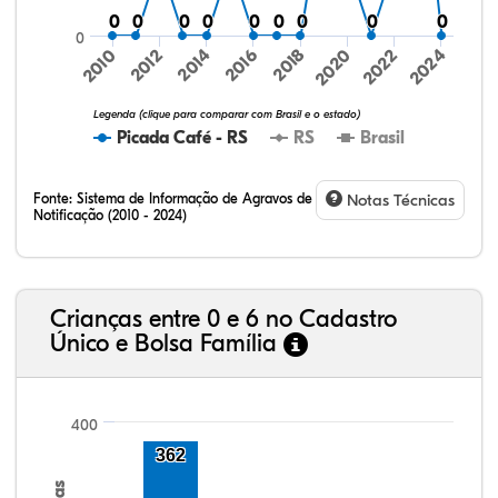
0
0
0
0
0
0
0
0
0
0
0
0
0
0
0
0
0
0
0
2024
2010
2012
2014
2016
2018
2020
2022
Legenda (clique para comparar com Brasil e o estado)
Picada Café - RS
RS
Brasil
Fonte:
Sistema de Informação de Agravos de
Notas Técnicas
Notificação (2010 - 2024)
75,36%
9,00%
0,08%
14,79%
0,71%
0,06%
32,57%
9,24%
0,46%
54,88%
1,27%
1,56%
Crianças entre 0 e 6 no Cadastro
Único e Bolsa Família
400
362