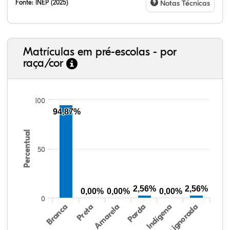
Fonte:
INEP (2025)
Notas Técnicas
Matrículas em pré-escolas - por
raça/cor
100
94,87%
Percentual
82,41%
4,84%
0,26%
10,47%
1,50%
0,53%
38,40%
3,47%
0,13%
50,15%
2,37%
5,48%
50
2,56%
2,56%
0,00%
0,00%
0,00%
0
Preta
Indígena
Amarela
Raça/cor ignorada
Branca
Parda