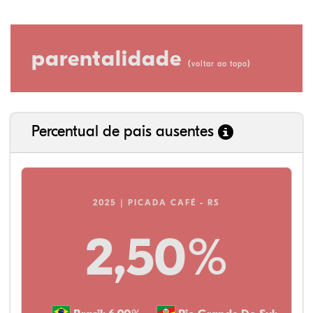
parentalidade
(
)
voltar ao topo
Percentual de pais ausentes
2025 | PICADA CAFÉ - RS
2,50%