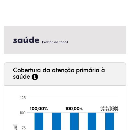
saúde
(
)
voltar ao topo
Cobertura da atenção primária à
saúde
125
100,00%
100,00%
100,00%
100,00%
100,00%
100,00%
100
75