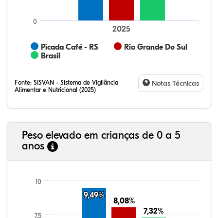
0
2025
Picada Café - RS
Rio Grande Do Sul
Brasil
Fonte:
SISVAN - Sistema de Vigilância
Notas Técnicas
Alimentar e Nutricional (2025)
Peso elevado em crianças de 0 a 5
anos
69,77%
8,24%
0,13%
20,14%
1,67%
0,06%
21,99%
7,16%
0,36%
66,18%
2,81%
1,50%
10
9,49%
9,49%
8,08%
8,08%
7,32%
7,32%
7.5