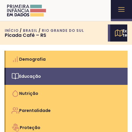
INÍCIO
/
BRASIL
/
RIO GRANDE DO SUL
Expl
Picada Café – RS
terr
Demografia
Educação
Nutrição
Parentalidade
Proteção