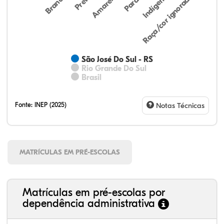
Preta
Indígena
Amarela
Raça/cor ignorada
Branca
Parda
São José Do Sul - RS
Rio Grande Do Sul
Brasil
Fonte:
INEP (2025)
Notas Técnicas
MATRÍCULAS EM PRÉ-ESCOLAS
Matrículas em pré-escolas por
dependência administrativa