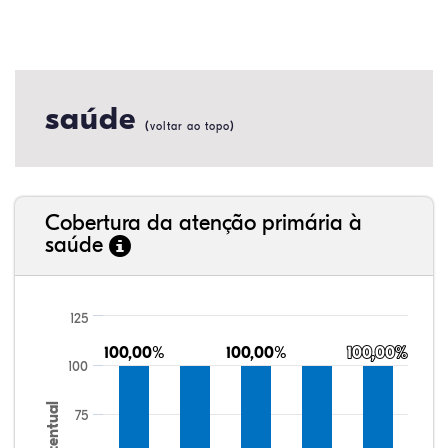
saúde
(
)
voltar ao topo
Cobertura da atenção primária à
saúde
125
100,00%
100,00%
100,00%
100,00%
100,00%
100,00%
100
Percentual
75