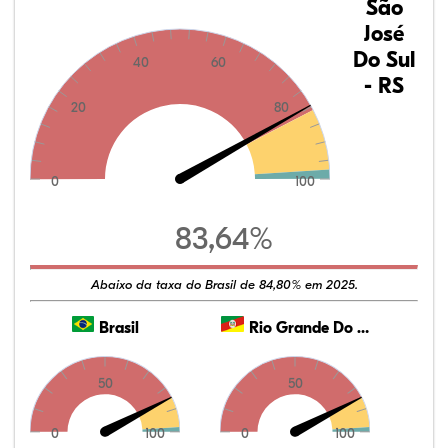
São
José
Do Sul
40
60
- RS
20
80
0
100
83,64%
Abaixo da taxa do Brasil de 84,80% em 2025.
Brasil
Rio Grande Do Sul
50
50
0
100
0
100