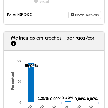
Brasil
Fonte:
INEP (2025)
Notas Técnicas
Matrículas em creches - por raça/cor
100
95,00%
77,34%
7,88%
0,13%
13,87%
0,71%
0,08%
33,06%
7,95%
0,46%
55,81%
1,22%
1,50%
Percentual
50
3,75%
1,25%
0,00%
0,00%
0,00%
0