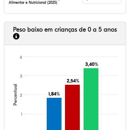
Alimentar e Nutricional (2025)
Peso baixo em crianças de 0 a 5 anos
4
3,40%
3,40%
3
2,54%
2,54%
Percentual
1,84%
1,84%
2
1