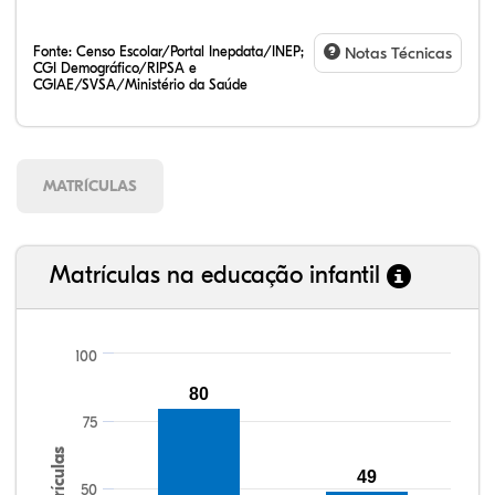
Fonte:
Censo Escolar/Portal Inepdata/INEP;
Notas Técnicas
CGI Demográfico/RIPSA e
CGIAE/SVSA/Ministério da Saúde
MATRÍCULAS
Matrículas na educação infantil
100
80
104,22%
103,39%
91,09%
95,21%
84,12%
99,81%
100,00%
88,82%
92,94%
78,33%
75
Matrículas
49
50