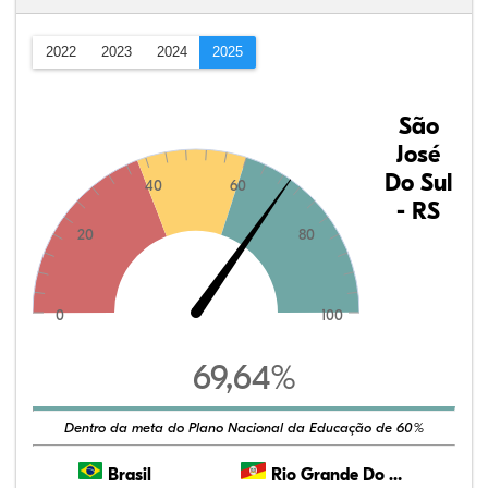
2022
2023
2024
2025
São
José
Do Sul
40
60
- RS
20
80
0
100
69,64%
Dentro da meta do Plano Nacional da Educação de 60%
Brasil
Rio Grande Do Sul