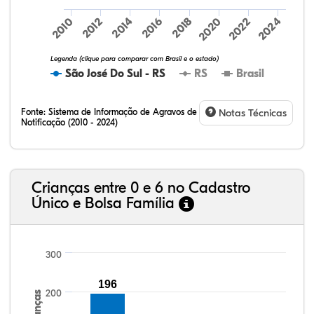
2024
2010
2012
2014
2016
2018
2020
2022
Legenda (clique para comparar com Brasil e o estado)
São José Do Sul - RS
RS
Brasil
Fonte:
Sistema de Informação de Agravos de
Notas Técnicas
Notificação (2010 - 2024)
75,36%
9,00%
0,08%
14,79%
0,71%
0,06%
32,57%
9,24%
0,46%
54,88%
1,27%
1,56%
Crianças entre 0 e 6 no Cadastro
Único e Bolsa Família
300
196
200
Crianças