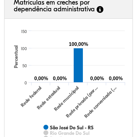
Matrículas em creches por
dependência administrativa
150
100,00%
Percentual
100
50
0,00%
0,00%
0,00%
0,00%
0
Rede federal
Rede estadual
Rede municipal
Rede privada (par…
Rede conveniada (…
São José Do Sul - RS
Rio Grande Do Sul