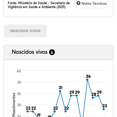
Fonte:
Ministério da Saúde - Secretaria de
Notas Técnicas
Vigilância em Saúde e Ambiente (2025)
NASCIDOS VIVOS
Nascidos vivos
40
36
36
35
31
31
29
29
29
29
29
29
30
28
28
Nascimentos
25
23
23
22
22
22
22
22
22
22
22
19
19
20