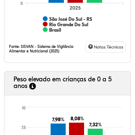
0
2025
São José Do Sul - RS
Rio Grande Do Sul
Brasil
Fonte:
SISVAN - Sistema de Vigilância
Notas Técnicas
Alimentar e Nutricional (2025)
Peso elevado em crianças de 0 a 5
anos
69,77%
8,24%
0,13%
20,14%
1,67%
0,06%
21,99%
7,16%
0,36%
66,18%
2,81%
1,50%
10
8,08%
8,08%
7,98%
7,98%
7,32%
7,32%
7.5