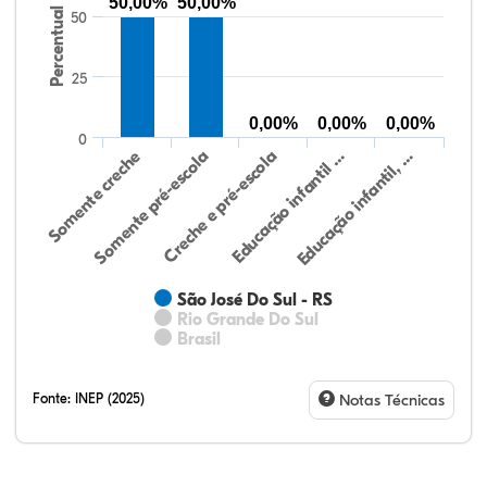
50,00%
50,00%
Percentual
50
25
0,00%
0,00%
0,00%
0
Educação infantil, …
Creche e pré-escola
Somente creche
Educação infantil …
Somente pré-escola
São José Do Sul - RS
Rio Grande Do Sul
Brasil
Fonte:
INEP (2025)
Notas Técnicas