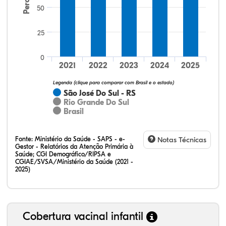
50
25
64,15%
20,75%
0,00%
13,21%
1,89%
0,00%
32,28%
12,07%
0,23%
51,73%
2,94%
0,75%
0
2021
2022
2023
2024
2025
Legenda (clique para comparar com Brasil e o estado)
São José Do Sul - RS
Rio Grande Do Sul
Brasil
Fonte:
Ministério da Saúde - SAPS - e-
Notas Técnicas
Gestor - Relatórios da Atenção Primária à
Saúde; CGI Demográfico/RIPSA e
CGIAE/SVSA/Ministério da Saúde (2021 -
2025)
Cobertura vacinal infantil