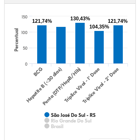
150
130,43%
121,74%
121,74%
104,35%
Percentual
100
50
0
Hepatite B (<30 dias)
BCG
Penta (DTP/HepB/Hib)
Tríplice Viral - 1° Dose
Tríplice Viral - 2° Dose
São José Do Sul - RS
Rio Grande Do Sul
Brasil