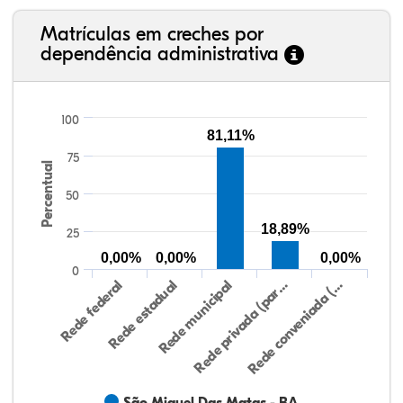
Matrículas em creches por
dependência administrativa
100
81,11%
75
Percentual
50
18,89%
25
0,00%
0,00%
0,00%
0
Rede federal
Rede estadual
Rede municipal
Rede privada (par…
Rede conveniada (…