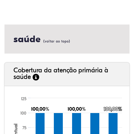
saúde
(
)
voltar ao topo
Cobertura da atenção primária à
saúde
125
100,00%
100,00%
100,00%
100,00%
100,00%
100,00%
100
75