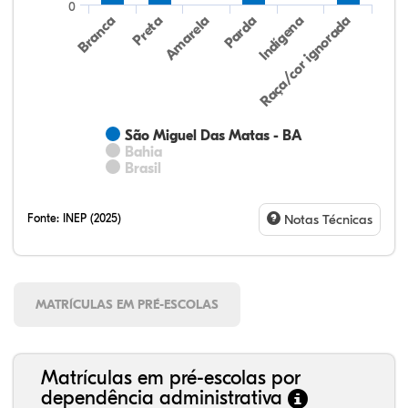
0
Preta
Indígena
Branca
Parda
Amarela
Raça/cor ignorada
São Miguel Das Matas - BA
Bahia
Brasil
Fonte:
INEP (2025)
Notas Técnicas
MATRÍCULAS EM PRÉ-ESCOLAS
Matrículas em pré-escolas por
dependência administrativa