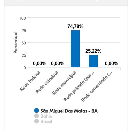
100
74,78%
75
Percentual
50
25,22%
25
0,00%
0,00%
0,00%
0
Rede federal
Rede estadual
Rede municipal
Rede privada (par…
Rede conveniada (…
São Miguel Das Matas - BA
Bahia
Brasil