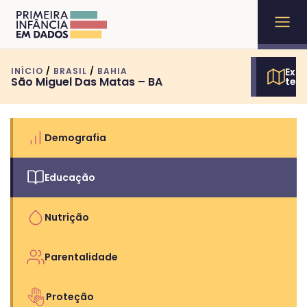
INÍCIO
/
BRASIL
/
BAHIA
Expl
São Miguel Das Matas – BA
terr
Demografia
Educação
Nutrição
Parentalidade
Proteção