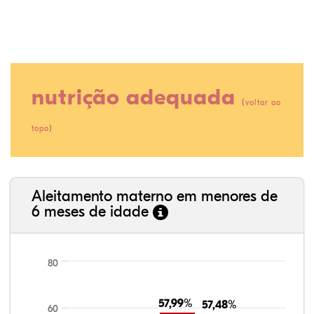
nutrição adequada
(
voltar ao
)
topo
11,21%
8,94%
0,06%
70,40%
0,31%
9,07%
35,89%
3,62%
0,11%
52,11%
2,54%
5,72%
Aleitamento materno em menores de
6 meses de idade
80
57,99%
57,99%
57,48%
57,48%
60