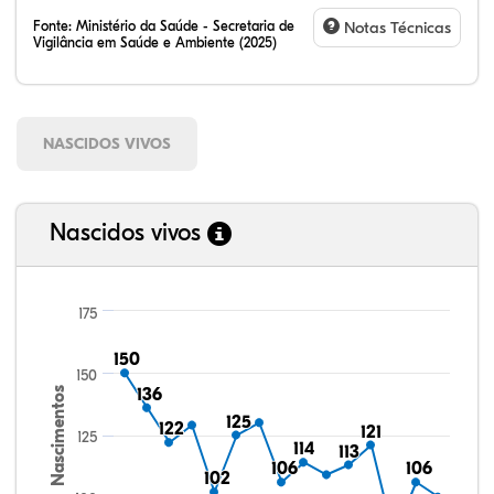
Fonte:
Ministério da Saúde - Secretaria de
Notas Técnicas
Vigilância em Saúde e Ambiente (2025)
NASCIDOS VIVOS
Nascidos vivos
175
150
150
150
Nascimentos
136
136
125
125
122
122
121
121
125
114
114
113
113
106
106
106
106
102
102