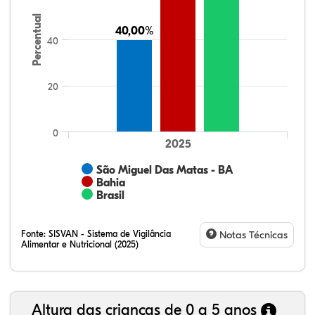
Percentual
40,00%
40,00%
40
20
0
2025
São Miguel Das Matas - BA
Bahia
Brasil
Fonte:
SISVAN - Sistema de Vigilância
Notas Técnicas
Alimentar e Nutricional (2025)
Altura das crianças de 0 a 5 anos