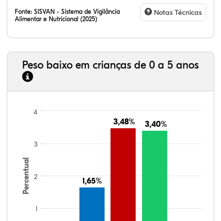
Fonte:
SISVAN - Sistema de Vigilância
Notas Técnicas
Alimentar e Nutricional (2025)
Peso baixo em crianças de 0 a 5 anos
4
3,48%
3,48%
3,40%
3,40%
3
Percentual
2
1,65%
1,65%
1