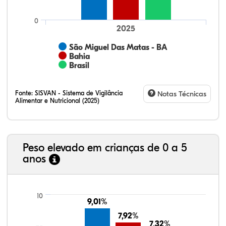
0
2025
São Miguel Das Matas - BA
Bahia
Brasil
Fonte:
SISVAN - Sistema de Vigilância
Notas Técnicas
Alimentar e Nutricional (2025)
Peso elevado em crianças de 0 a 5
anos
7,18%
14,84%
0,39%
74,06%
1,07%
2,45%
21,99%
7,16%
0,36%
66,18%
2,81%
1,50%
10
9,01%
9,01%
7,92%
7,92%
7,32%
7,32%