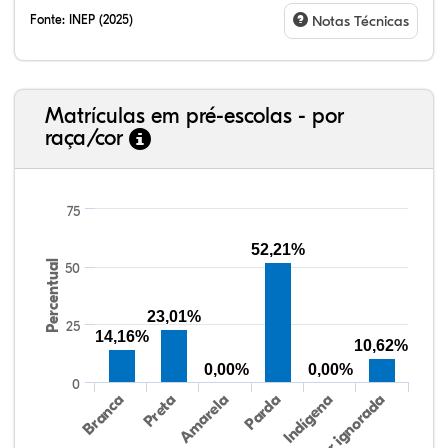
Fonte:
INEP (2025)
Notas Técnicas
Matrículas em pré-escolas - por
raça/cor
75
52,21%
Percentual
50
12,21%
8,85%
0,08%
69,19%
0,25%
9,43%
38,40%
3,47%
0,13%
50,15%
2,37%
5,48%
23,01%
25
14,16%
10,62%
0,00%
0,00%
0
Preta
Indígena
Branca
Parda
Amarela
Raça/cor ignorada