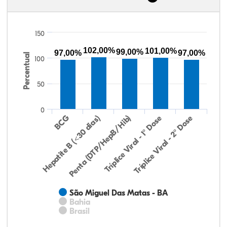
150
102,00%
101,00%
99,00%
97,00%
97,00%
Percentual
100
50
0
Hepatite B (<30 dias)
BCG
Penta (DTP/HepB/Hib)
Tríplice Viral - 1° Dose
Tríplice Viral - 2° Dose
São Miguel Das Matas - BA
Bahia
Brasil