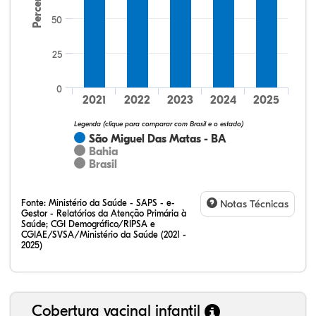
Percentual
50
25
14,43%
22,68%
0,00%
61,86%
0,00%
1,03%
32,28%
12,07%
0,23%
51,73%
2,94%
0,75%
0
2021
2022
2023
2024
2025
Legenda (clique para comparar com Brasil e o estado)
São Miguel Das Matas - BA
Bahia
Brasil
Fonte:
Ministério da Saúde - SAPS - e-
Notas Técnicas
Gestor - Relatórios da Atenção Primária à
Saúde; CGI Demográfico/RIPSA e
CGIAE/SVSA/Ministério da Saúde (2021 -
2025)
Cobertura vacinal infantil