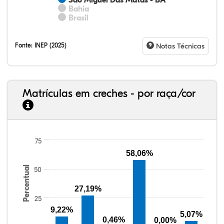
São Miguel Das Matas - BA
Bahia
Brasil
Fonte:
INEP (2025)
Notas Técnicas
Matrículas em creches - por raça/cor
75
8,98%
16,98%
0,40%
70,62%
0,62%
2,40%
33,06%
7,95%
0,46%
55,81%
1,22%
1,50%
58,06%
Percentual
50
27,19%
25
9,22%
5,07%
0,46%
0,00%