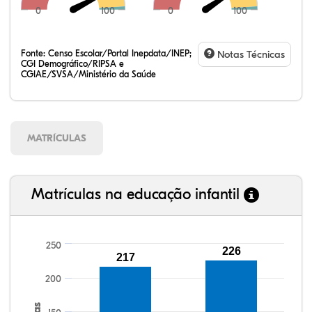
0
100
0
100
Fonte:
Censo Escolar/Portal Inepdata/INEP;
Notas Técnicas
CGI Demográfico/RIPSA e
CGIAE/SVSA/Ministério da Saúde
MATRÍCULAS
Matrículas na educação infantil
250
226
217
90,67%
92,84%
88,78%
92,34%
73,83%
99,81%
100,00%
88,82%
92,94%
78,33%
200