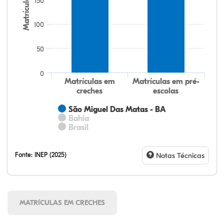
Matrículas
150
100
50
0
Matrículas em
Matrículas em pré-
creches
escolas
São Miguel Das Matas - BA
Bahia
Brasil
Fonte:
INEP (2025)
Notas Técnicas
MATRÍCULAS EM CRECHES