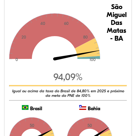
São
Miguel
Das
40
60
Matas
- BA
20
80
0
100
94,09%
Igual ou acima da taxa do Brasil de 84,80% em 2025 e próximo
da meta do PNE de 100%
Brasil
Bahia
50
50