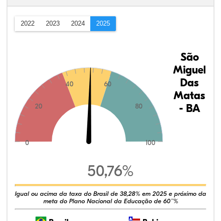
2022
2023
2024
2025
São
Miguel
Das
40
60
Matas
- BA
20
80
0
100
50,76%
Igual ou acima da taxa do Brasil de 38,28% em 2025 e próximo da
meta do Plano Nacional da Educação de 60¨%