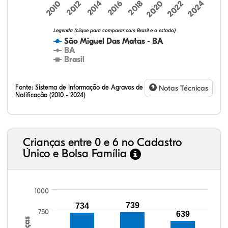
2016
2020
2024
2010
2014
2018
2022
2012
Legenda (clique para comparar com Brasil e o estado)
São Miguel Das Matas - BA
BA
Brasil
Fonte:
Sistema de Informação de Agravos de
Notas Técnicas
Notificação (2010 - 2024)
8,65%
19,48%
0,36%
68,95%
0,58%
2,00%
32,57%
9,24%
0,46%
54,88%
1,27%
1,56%
Crianças entre 0 e 6 no Cadastro
Único e Bolsa Família
1000
739
734
750
639