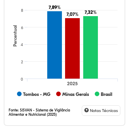
7,89%
7,89%
8
7,32%
7,32%
7,07%
7,07%
Percentual
6
4
2
0
2025
Tombos - MG
Minas Gerais
Brasil
Fonte:
SISVAN - Sistema de Vigilância
Notas Técnicas
Alimentar e Nutricional (2025)