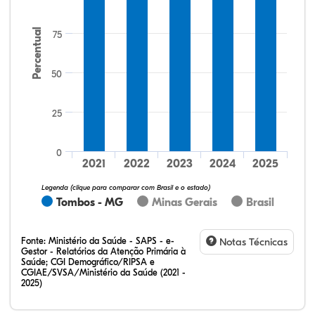
Percentual
75
50
25
33,60%
17,60%
0,00%
48,00%
0,80%
0,00%
32,28%
12,07%
0,23%
51,73%
2,94%
0,75%
0
2021
2022
2023
2024
2025
Legenda (clique para comparar com Brasil e o estado)
Tombos - MG
Minas Gerais
Brasil
Fonte:
Ministério da Saúde - SAPS - e-
Notas Técnicas
Gestor - Relatórios da Atenção Primária à
Saúde; CGI Demográfico/RIPSA e
CGIAE/SVSA/Ministério da Saúde (2021 -
2025)