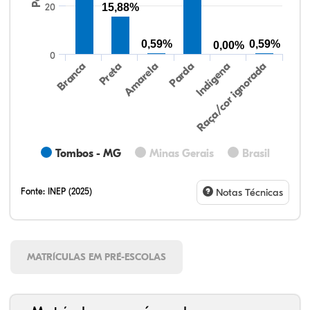
20
15,88%
0,59%
0,59%
0,00%
0
Preta
Indígena
Branca
Parda
Amarela
Raça/cor ignorada
Tombos - MG
Minas Gerais
Brasil
Fonte:
INEP (2025)
Notas Técnicas
MATRÍCULAS EM PRÉ-ESCOLAS