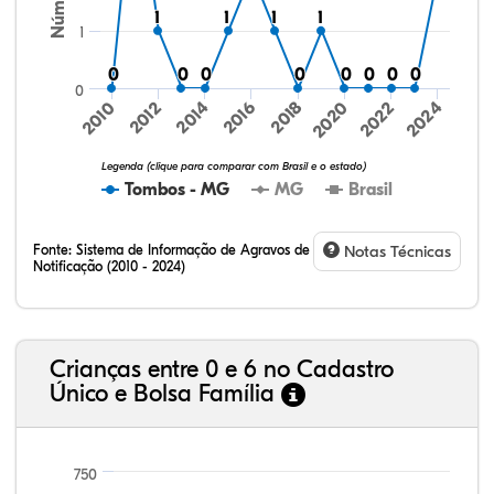
1
1
1
1
1
1
1
1
1
0
0
0
0
0
0
0
0
0
0
0
0
0
0
0
0
0
2024
2010
2012
2014
2016
2018
2020
2022
Legenda (clique para comparar com Brasil e o estado)
Tombos - MG
MG
Brasil
Fonte:
Sistema de Informação de Agravos de
Notas Técnicas
Notificação (2010 - 2024)
31,88%
12,79%
0,59%
53,16%
0,20%
1,38%
32,57%
9,24%
0,46%
54,88%
1,27%
1,56%
Crianças entre 0 e 6 no Cadastro
Único e Bolsa Família
750