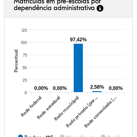
Matrículas em pré-escolas por
dependência administrativa
125
97,42%
100
Percentual
75
50
25
2,58%
0,00%
0,00%
0,00%
0
Rede federal
Rede estadual
Rede municipal
Rede privada (par…
Rede conveniada (…