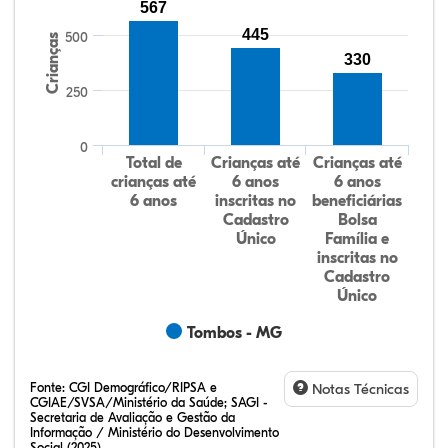
567
445
500
Crianças
330
250
0
Total de
Crianças até
Crianças até
crianças até
6 anos
6 anos
6 anos
inscritas no
beneficiárias
Cadastro
Bolsa
Único
Família e
inscritas no
Cadastro
Único
Tombos - MG
Fonte:
CGI Demográfico/RIPSA e
Notas Técnicas
CGIAE/SVSA/Ministério da Saúde; SAGI -
Secretaria de Avaliação e Gestão da
Informação / Ministério do Desenvolvimento
Social (2025)