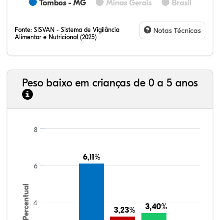
Tombos - MG
Minas Gerais
Brasil
Fonte:
SISVAN - Sistema de Vigilância
Notas Técnicas
Alimentar e Nutricional (2025)
Peso baixo em crianças de 0 a 5 anos
8
6,11%
6,11%
6
Percentual
4
3,40%
3,40%
3,23%
3,23%