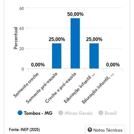
60
50,00%
40
Percentual
25,00%
25,00%
20
0,00%
0,00%
0
Educação infantil, …
Creche e pré-escola
Somente creche
Educação infantil …
Somente pré-escola
Tombos - MG
Minas Gerais
Brasil
Fonte:
INEP (2025)
Notas Técnicas