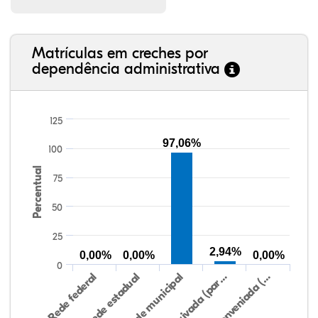
Matrículas em creches por
dependência administrativa
125
97,06%
100
Percentual
75
50
25
2,94%
0,00%
0,00%
0,00%
0
Rede federal
Rede estadual
Rede municipal
Rede privada (par…
Rede conveniada (…