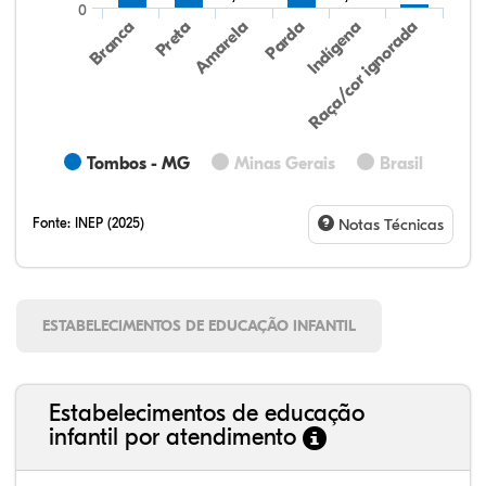
0
Preta
Indígena
Branca
Parda
Amarela
Raça/cor ignorada
Tombos - MG
Minas Gerais
Brasil
Fonte:
INEP (2025)
Notas Técnicas
ESTABELECIMENTOS DE EDUCAÇÃO INFANTIL
Estabelecimentos de educação
infantil por atendimento