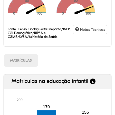
50
50
0
100
0
100
Fonte:
Censo Escolar/Portal Inepdata/INEP;
Notas Técnicas
CGI Demográfico/RIPSA e
CGIAE/SVSA/Ministério da Saúde
MATRÍCULAS
Matrículas na educação infantil
200
170
100,25%
100,09%
92,22%
96,04%
87,35%
99,81%
100,00%
88,82%
92,94%
78,33%
155