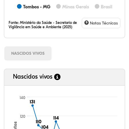
Tombos - MG
Minas Gerais
Brasil
Fonte:
Ministério da Saúde - Secretaria de
Notas Técnicas
Vigilância em Saúde e Ambiente (2025)
NASCIDOS VIVOS
Nascidos vivos
140
131
131
120
114
114
110
110
104
104