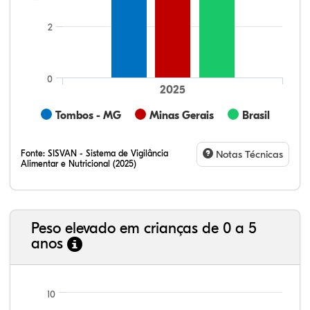
2
0
2025
Tombos - MG
Minas Gerais
Brasil
Fonte:
SISVAN - Sistema de Vigilância
Notas Técnicas
Alimentar e Nutricional (2025)
Peso elevado em crianças de 0 a 5
anos
23,35%
11,01%
0,51%
62,43%
0,42%
2,29%
21,99%
7,16%
0,36%
66,18%
2,81%
1,50%
10