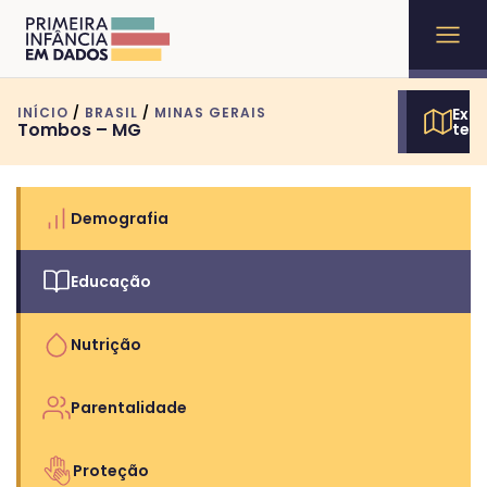
INÍCIO
/
BRASIL
/
MINAS GERAIS
Expl
Tombos – MG
terr
Demografia
Educação
Nutrição
Parentalidade
Proteção