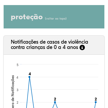
proteção
(
)
voltar ao topo
Notificações de casos de violência
contra crianças de 0 a 4 anos
5
4
4
Número de Notificações
4
3
2
2
2
2
2