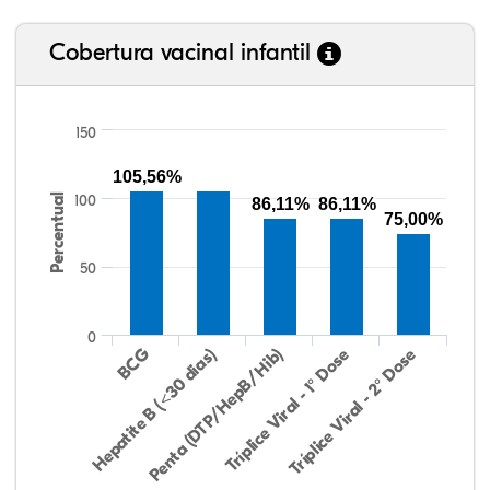
Cobertura vacinal infantil
150
105,56%
Percentual
100
86,11%
86,11%
75,00%
50
0
Hepatite B (<30 dias)
BCG
Penta (DTP/HepB/Hib)
Tríplice Viral - 1° Dose
Tríplice Viral - 2° Dose