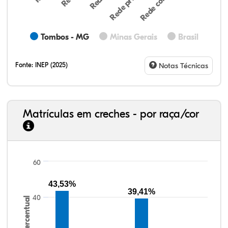
Tombos - MG
Minas Gerais
Brasil
Fonte:
INEP (2025)
Notas Técnicas
Matrículas em creches - por raça/cor
60
32,57%
11,01%
0,59%
53,62%
0,23%
1,98%
33,06%
7,95%
0,46%
55,81%
1,22%
1,50%
43,53%
39,41%
40
Percentual