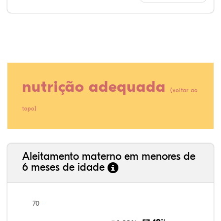
nutrição adequada
(
voltar ao
)
topo
38,32%
5,08%
0,13%
51,90%
0,38%
4,19%
35,89%
3,62%
0,11%
52,11%
2,54%
5,72%
Aleitamento materno em menores de
6 meses de idade
70