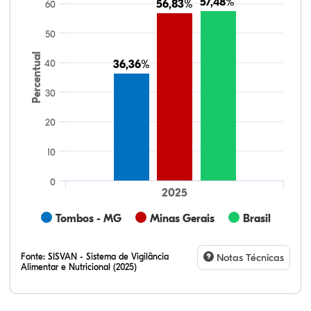
57,48%
57,48%
56,83%
56,83%
60
50
Percentual
40
36,36%
36,36%
30
20
10
0
2025
Tombos - MG
Minas Gerais
Brasil
Fonte:
SISVAN - Sistema de Vigilância
Notas Técnicas
Alimentar e Nutricional (2025)