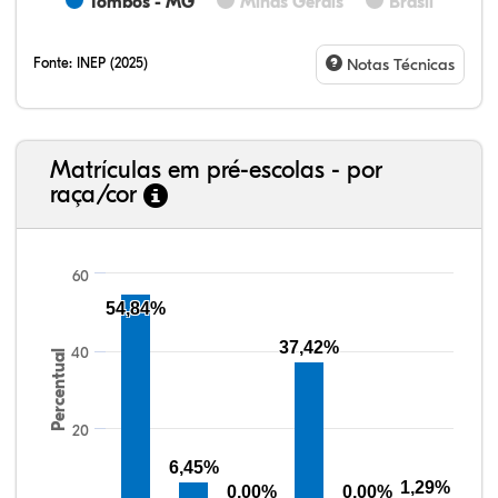
Tombos - MG
Minas Gerais
Brasil
Fonte:
INEP (2025)
Notas Técnicas
Matrículas em pré-escolas - por
raça/cor
60
54,84%
37,42%
40
Percentual
41,23%
4,67%
0,08%
49,88%
0,48%
3,66%
38,40%
3,47%
0,13%
50,15%
2,37%
5,48%
20
6,45%
1,29%
0,00%
0,00%