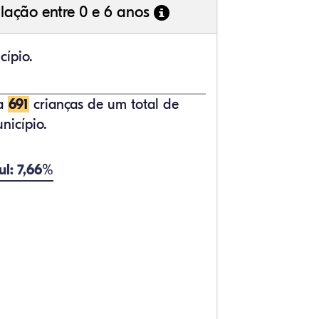
lação entre 0 e 6 anos
cípio.
ta
691
crianças de um total de
nicípio.
ul: 7,66%