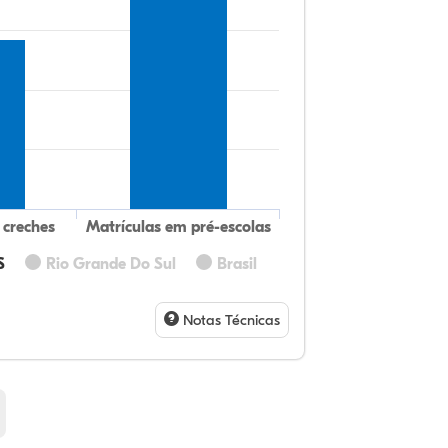
 creches
Matrículas em pré-escolas
S
Rio Grande Do Sul
Brasil
75
9,
0,
14
0,
0,
32
9,
0,
54
1,
1,
Notas Técnicas