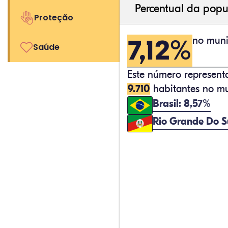
Percentual da popu
Proteção
7,12%
no muni
Saúde
Este número represen
9.710
habitantes no mu
Brasil: 8,57%
Rio Grande Do S