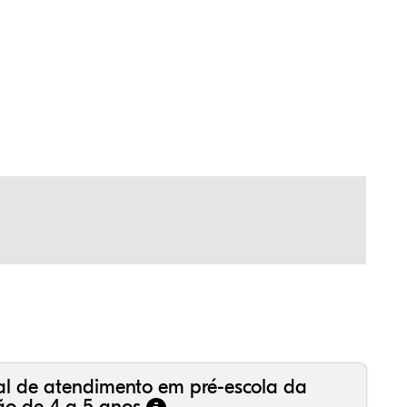
,77%
24%
13%
,14%
67%
06%
,99%
16%
36%
,18%
81%
50%
al de atendimento em pré-escola da