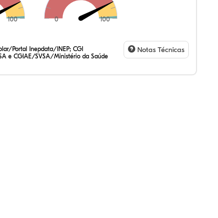
100
0
100
,44%
38%
13%
,39%
59%
07%
,47%
72%
47%
,20%
83%
31%
lar/Portal Inepdata/INEP; CGI
Notas Técnicas
SA e CGIAE/SVSA/Ministério da Saúde