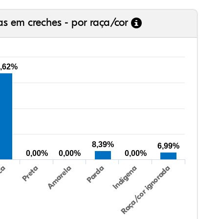
as em creches - por raça/cor
,62%
8,39%
6,99%
0,00%
0,00%
0,00%
Preta
Indígena
Amarela
Raça/cor ignorada
ca
Parda