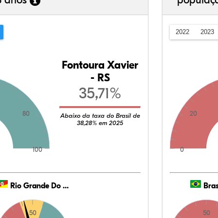
3 anos
populaç
2022
2023
Fontoura Xavier
- RS
35,71%
80
20
Abaixo da taxa do Brasil de
38,28% em 2025
100
0
Rio Grande Do Sul
Bras
50
50