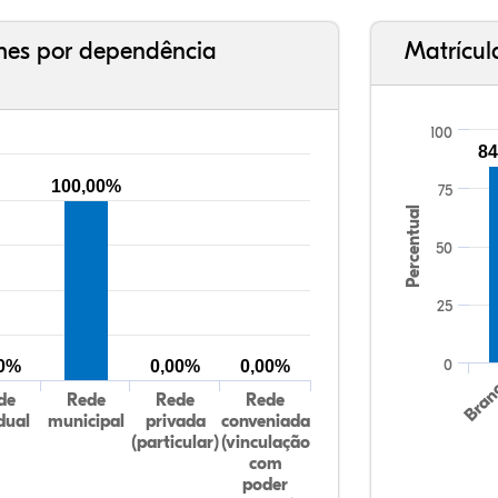
ches por dependência
Matrícul
100
84
100,00%
75
Percentual
50
25
0
00%
0,00%
0,00%
Bran
de
Rede
Rede
Rede
dual
municipal
privada
conveniada
(particular)
(vinculação
com
poder