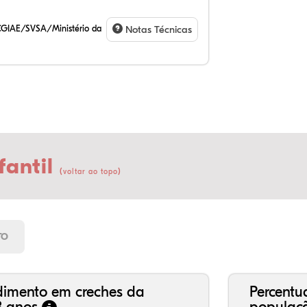
CGIAE/SVSA/Ministério da
Notas Técnicas
fantil
(
)
voltar ao topo
69
8,
0,
20
1,
0,
21
7,
0,
66
2,
1,
TO
dimento em creches da
Percentu