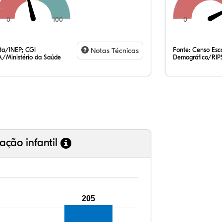
0
100
0
78
7,
0,
13
0,
0,
35
7,
0,
54
0,
1,
ata/INEP; CGI
Notas Técnicas
Fonte:
Censo Esco
/Ministério da Saúde
Demográfico/RIP
ação infantil
205