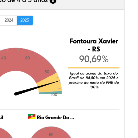
ão de 4 a 5 anos
2024
2025
Fontoura Xavier
- RS
90,69%
40
60
80
Igual ou acima da taxa do
Brasil de 84,80% em 2025 e
próximo da meta do PNE de
100%
100
il
Rio Grande Do Sul
50