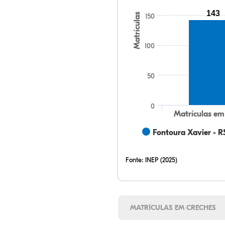
143
Matrículas
150
100
50
0
Matrículas em
Fontoura Xavier - R
Fonte:
INEP (2025)
MATRÍCULAS EM CRECHES