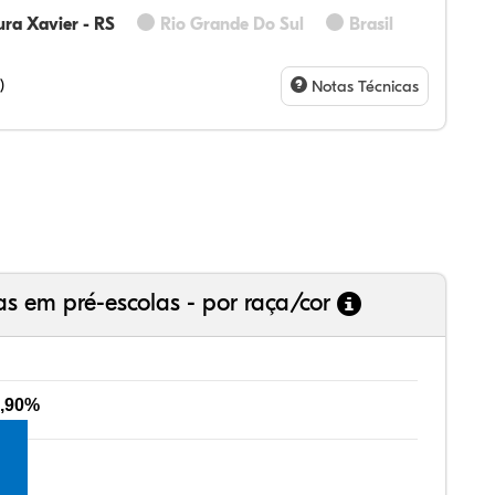
ra Xavier - RS
Rio Grande Do Sul
Brasil
15%
75%
0%
21%
9%
0%
28%
07%
3%
73%
4%
5%
)
Notas Técnicas
as em pré-escolas - por raça/cor
,90%