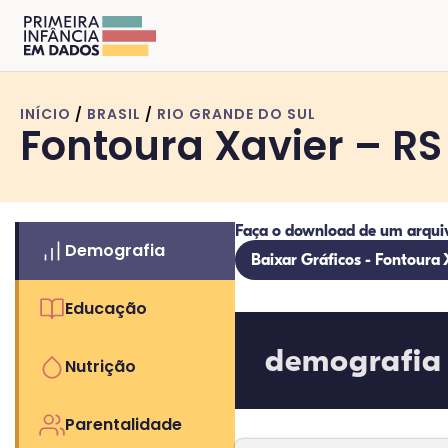
INÍCIO
/
BRASIL
/
RIO GRANDE DO SUL
Fontoura Xavier – RS
Faça o download de um arqui
Demografia
Baixar Gráficos - Fontoura 
Educação
demografia
Nutrição
Parentalidade