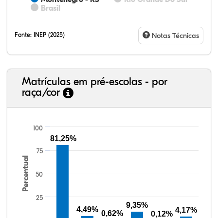
Brasil
Fonte:
INEP (2025)
Notas Técnicas
Matrículas em pré-escolas - por
raça/cor
100
81,25%
75
Percentual
82,41%
4,84%
0,26%
10,47%
1,50%
0,53%
38,40%
3,47%
0,13%
50,15%
2,37%
5,48%
50
25
9,35%
4,49%
4,17%
0,62%
0,12%