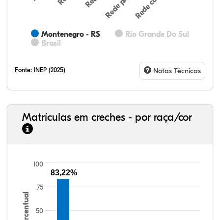
Montenegro - RS
Rio Grande Do Sul
Brasil
Fonte:
INEP (2025)
Notas Técnicas
Matrículas em creches - por raça/cor
100
83,22%
77,34%
7,88%
0,13%
13,87%
0,71%
0,08%
33,06%
7,95%
0,46%
55,81%
1,22%
1,50%
75
Percentual
50