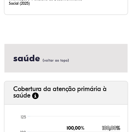
Social (2025)
saúde
(
)
voltar ao topo
Cobertura da atenção primária à
saúde
125
100,00%
100,00%
100,00%
100,00%