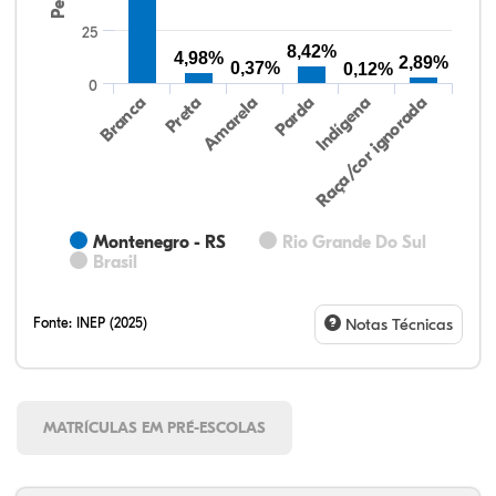
25
8,42%
4,98%
2,89%
0,37%
0,12%
0
Preta
Indígena
Amarela
Raça/cor ignorada
Branca
Parda
Montenegro - RS
Rio Grande Do Sul
Brasil
Fonte:
INEP (2025)
Notas Técnicas
MATRÍCULAS EM PRÉ-ESCOLAS