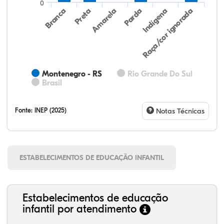
0
Preta
Indígena
Amarela
Raça/cor ignorada
Branca
Parda
Montenegro - RS
Rio Grande Do Sul
Brasil
Fonte:
INEP (2025)
Notas Técnicas
ESTABELECIMENTOS DE EDUCAÇÃO INFANTIL
Estabelecimentos de educação
infantil por atendimento