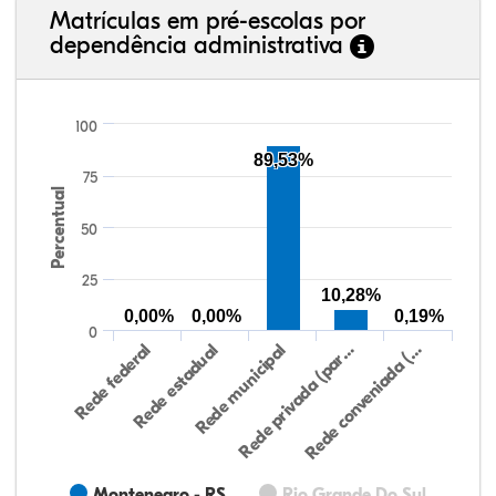
Matrículas em pré-escolas por
dependência administrativa
100
89,53%
75
Percentual
50
25
10,28%
0,00%
0,00%
0,19%
0
Rede federal
Rede estadual
Rede municipal
Rede privada (par…
Rede conveniada (…
Montenegro - RS
Rio Grande Do Sul