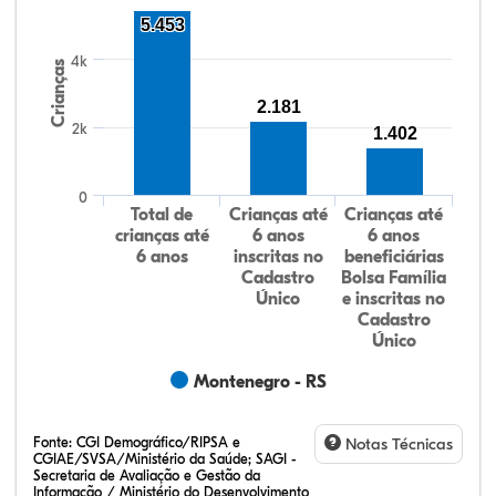
5.453
4k
Crianças
2.181
2k
1.402
0
Total de
Crianças até
Crianças até
crianças até
6 anos
6 anos
6 anos
inscritas no
beneficiárias
Cadastro
Bolsa Família
Único
e inscritas no
Cadastro
Único
Montenegro - RS
Fonte:
CGI Demográfico/RIPSA e
Notas Técnicas
CGIAE/SVSA/Ministério da Saúde; SAGI -
Secretaria de Avaliação e Gestão da
Informação / Ministério do Desenvolvimento