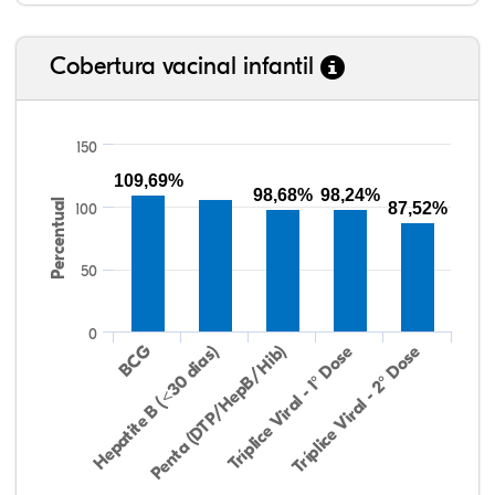
Cobertura vacinal infantil
150
109,69%
98,68%
98,24%
Percentual
87,52%
100
50
0
Hepatite B (<30 dias)
BCG
Penta (DTP/HepB/Hib)
Tríplice Viral - 1° Dose
Tríplice Viral - 2° Dose