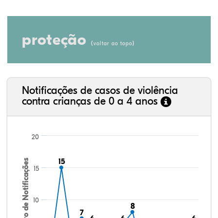
proteção
(
)
voltar ao topo
Notificações de casos de violência
contra crianças de 0 a 4 anos
20
15
15
Número de Notificações
15
10
8
8
7
7