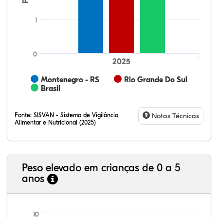
1
0
2025
Montenegro - RS
Rio Grande Do Sul
Brasil
Fonte:
SISVAN - Sistema de Vigilância
Notas Técnicas
Alimentar e Nutricional (2025)
Peso elevado em crianças de 0 a 5
anos
69,77%
8,24%
0,13%
20,14%
1,67%
0,06%
21,99%
7,16%
0,36%
66,18%
2,81%
1,50%
10