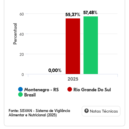
57,48%
57,48%
60
55,37%
55,37%
Percentual
40
20
0,00%
0,00%
0
2025
Montenegro - RS
Rio Grande Do Sul
Brasil
Fonte:
SISVAN - Sistema de Vigilância
Notas Técnicas
Alimentar e Nutricional (2025)