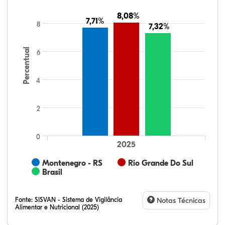
8,08%
8,08%
7,71%
7,71%
8
7,32%
7,32%
Percentual
6
4
2
0
2025
Montenegro - RS
Rio Grande Do Sul
Brasil
Fonte:
SISVAN - Sistema de Vigilância
Notas Técnicas
Alimentar e Nutricional (2025)