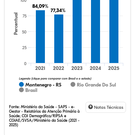
100
84,09%
84,09%
77,34%
77,34%
Percentual
75
50
25
64,15%
20,75%
0,00%
13,21%
1,89%
0,00%
32,28%
12,07%
0,23%
51,73%
2,94%
0,75%
0
2021
2022
2023
2024
2025
Legenda (clique para comparar com Brasil e o estado)
Montenegro - RS
Rio Grande Do Sul
Brasil
Fonte:
Ministério da Saúde - SAPS - e-
Notas Técnicas
Gestor - Relatórios da Atenção Primária à
Saúde; CGI Demográfico/RIPSA e
CGIAE/SVSA/Ministério da Saúde (2021 -
2025)