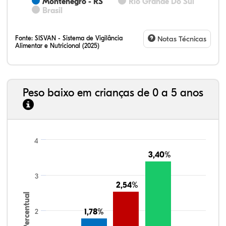
Montenegro - RS
Rio Grande Do Sul
Brasil
Fonte:
SISVAN - Sistema de Vigilância
Notas Técnicas
Alimentar e Nutricional (2025)
Peso baixo em crianças de 0 a 5 anos
4
3,40%
3,40%
3
2,54%
2,54%
Percentual
2
1,78%
1,78%