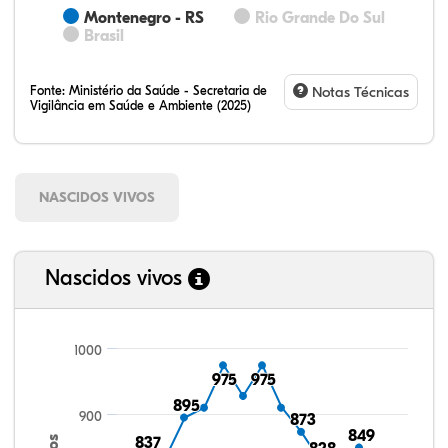
Montenegro - RS
Rio Grande Do Sul
Brasil
Fonte:
Ministério da Saúde - Secretaria de
Notas Técnicas
Vigilância em Saúde e Ambiente (2025)
NASCIDOS VIVOS
Nascidos vivos
1000
975
975
975
975
895
895
900
873
873
849
849
837
837