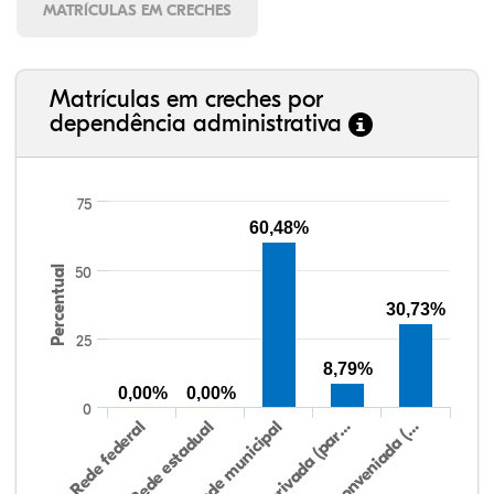
MATRÍCULAS EM CRECHES
Matrículas em creches por
dependência administrativa
75
60,48%
Percentual
50
30,73%
25
8,79%
0,00%
0,00%
0
Rede federal
Rede estadual
Rede municipal
Rede privada (par…
Rede conveniada (…