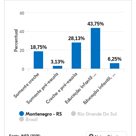
60
43,75%
Percentual
40
28,13%
18,75%
20
6,25%
3,13%
0
Educação infantil, …
Creche e pré-escola
Somente creche
Educação infantil …
Somente pré-escola
Montenegro - RS
Rio Grande Do Sul
Brasil