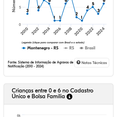
6
6
6
6
6
6
5
5
4
4
4
4
5
3
3
3
3
2
2
1
1
1
1
1
1
0
2010
2022
2024
2020
2018
2016
2012
2014
Legenda (clique para comparar com Brasil e o estado)
Montenegro - RS
RS
Brasil
Fonte:
Sistema de Informação de Agravos de
Notas Técnicas
Notificação (2010 - 2024)
75,36%
9,00%
0,08%
14,79%
0,71%
0,06%
32,57%
9,24%
0,46%
54,88%
1,27%
1,56%
Crianças entre 0 e 6 no Cadastro
Único e Bolsa Família
6k