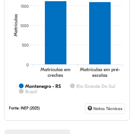
104,22%
103,39%
91,09%
95,21%
84,12%
99,81%
100,00%
88,82%
92,94%
78,33%
1500
Matrículas
1000
500
0
Matrículas em
Matrículas em pré-
creches
escolas
Montenegro - RS
Rio Grande Do Sul
Brasil
Fonte:
INEP (2025)
Notas Técnicas