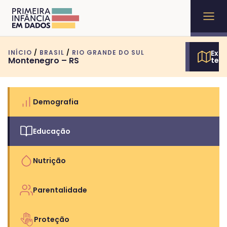
INÍCIO
/
BRASIL
/
RIO GRANDE DO SUL
Expl
Montenegro – RS
terr
Demografia
Educação
Nutrição
Parentalidade
Proteção