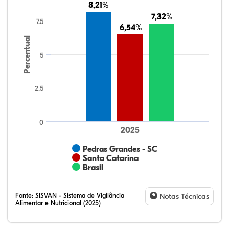
8,21%
8,21%
7,32%
7,32%
7.5
6,54%
6,54%
Percentual
5
2.5
0
2025
Pedras Grandes - SC
Santa Catarina
Brasil
Fonte:
SISVAN - Sistema de Vigilância
Notas Técnicas
Alimentar e Nutricional (2025)