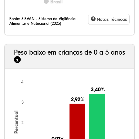
Brasil
Fonte:
SISVAN - Sistema de Vigilância
Notas Técnicas
Alimentar e Nutricional (2025)
Peso baixo em crianças de 0 a 5 anos
4
3,40%
3,40%
2,92%
2,92%
3
Percentual
2