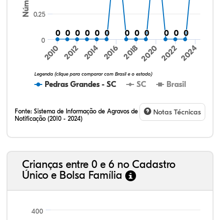
0.25
0
0
0
0
0
0
0
0
0
0
0
0
0
0
0
0
0
0
0
0
0
0
0
0
0
2016
2020
2024
2010
2014
2018
2022
2012
Legenda (clique para comparar com Brasil e o estado)
Pedras Grandes - SC
SC
Brasil
Fonte:
Sistema de Informação de Agravos de
Notas Técnicas
Notificação (2010 - 2024)
74,03%
5,10%
0,26%
19,73%
0,70%
0,19%
32,57%
9,24%
0,46%
54,88%
1,27%
1,56%
Crianças entre 0 e 6 no Cadastro
Único e Bolsa Família
400