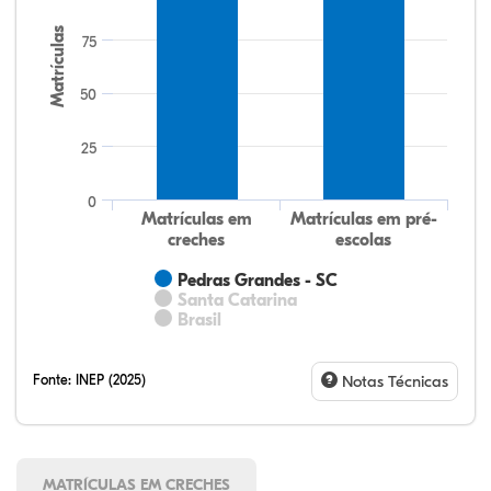
Matrículas
75
50
25
0
Matrículas em
Matrículas em pré-
creches
escolas
Pedras Grandes - SC
Santa Catarina
Brasil
Fonte:
INEP (2025)
Notas Técnicas
MATRÍCULAS EM CRECHES