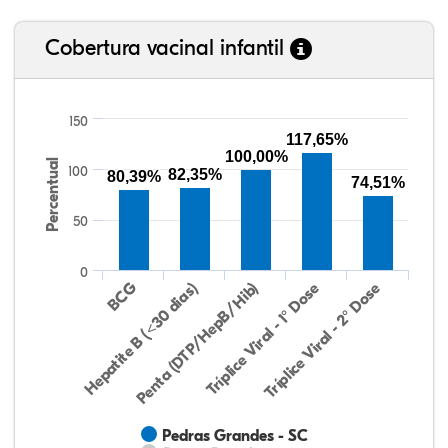
Cobertura vacinal infantil
150
117,65%
100,00%
Percentual
100
82,35%
80,39%
74,51%
50
0
Hepatite B (<30 dias)
BCG
Penta (DTP/HepB/Hib)
Tríplice Viral - 1° Dose
Tríplice Viral - 2° Dose
Pedras Grandes - SC