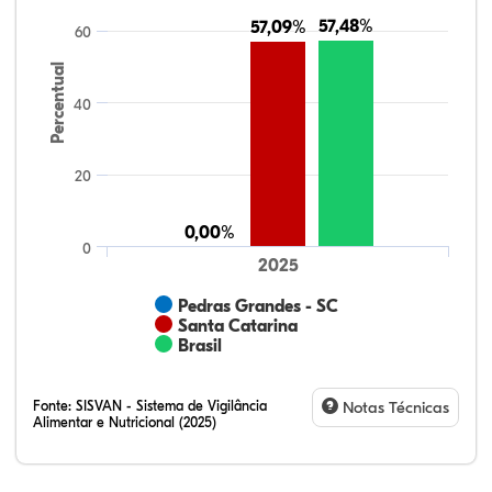
57,48%
57,48%
57,09%
57,09%
60
Percentual
40
20
0,00%
0,00%
0
2025
Pedras Grandes - SC
Santa Catarina
Brasil
Fonte:
SISVAN - Sistema de Vigilância
Notas Técnicas
Alimentar e Nutricional (2025)