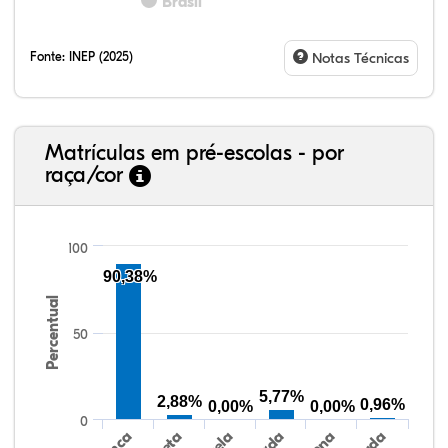
Brasil
Fonte:
INEP (2025)
Notas Técnicas
Matrículas em pré-escolas - por
raça/cor
100
90,38%
Percentual
80,86%
3,50%
0,00%
13,68%
0,62%
1,34%
38,40%
3,47%
0,13%
50,15%
2,37%
5,48%
50
5,77%
2,88%
0,96%
0,00%
0,00%
0
Preta