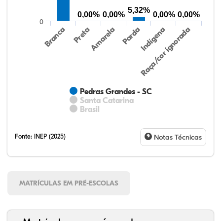
5,32%
0,00%
0,00%
0,00%
0,00%
0
Preta
Indígena
Amarela
Raça/cor ignorada
Branca
Parda
Pedras Grandes - SC
Santa Catarina
Brasil
Fonte:
INEP (2025)
Notas Técnicas
MATRÍCULAS EM PRÉ-ESCOLAS