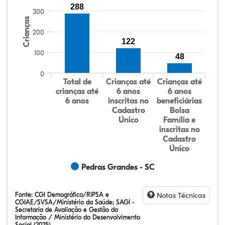
288
300
Crianças
200
122
100
48
0
Total de
Crianças até
Crianças até
crianças até
6 anos
6 anos
6 anos
inscritas no
beneficiárias
Cadastro
Bolsa
Único
Família e
inscritas no
Cadastro
Único
Pedras Grandes - SC
Fonte:
CGI Demográfico/RIPSA e
Notas Técnicas
CGIAE/SVSA/Ministério da Saúde; SAGI -
Secretaria de Avaliação e Gestão da
Informação / Ministério do Desenvolvimento
Social (2025)