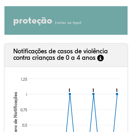
proteção
(
)
voltar ao topo
Notificações de casos de violência
contra crianças de 0 a 4 anos
1.25
1
1
1
1
1
1
Número de Notificações
1
0.75
0.5