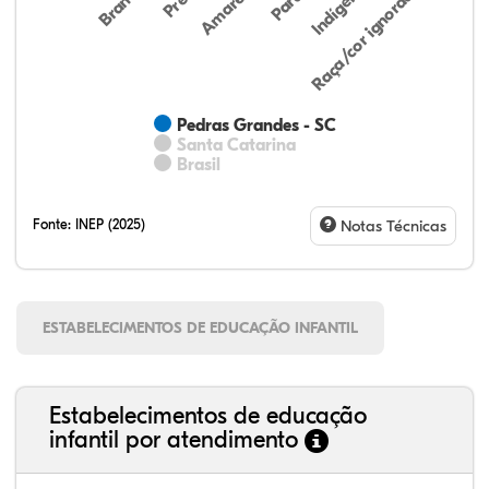
Indígena
Amarela
Raça/cor ignorada
Branca
Parda
Pedras Grandes - SC
Santa Catarina
Brasil
Fonte:
INEP (2025)
Notas Técnicas
ESTABELECIMENTOS DE EDUCAÇÃO INFANTIL
Estabelecimentos de educação
infantil por atendimento