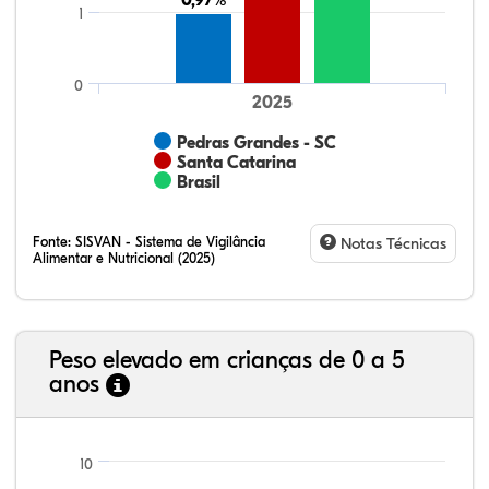
0,97%
0,97%
1
0
2025
Pedras Grandes - SC
Santa Catarina
Brasil
Fonte:
SISVAN - Sistema de Vigilância
Notas Técnicas
Alimentar e Nutricional (2025)
Peso elevado em crianças de 0 a 5
anos
68,17%
3,80%
0,24%
26,30%
1,19%
0,30%
21,99%
7,16%
0,36%
66,18%
2,81%
1,50%
10