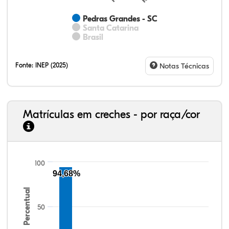
Pedras Grandes - SC
Santa Catarina
Brasil
Fonte:
INEP (2025)
Notas Técnicas
Matrículas em creches - por raça/cor
100
94,68%
76,13%
4,31%
0,27%
18,65%
0,43%
0,21%
33,06%
7,95%
0,46%
55,81%
1,22%
1,50%
Percentual
50