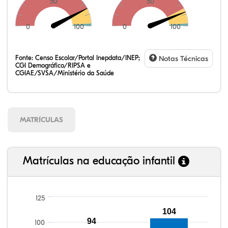
50
50
0
100
0
100
Fonte:
Censo Escolar/Portal Inepdata/INEP;
Notas Técnicas
CGI Demográfico/RIPSA e
CGIAE/SVSA/Ministério da Saúde
MATRÍCULAS
Matrículas na educação infantil
125
104
94
93,75%
92,80%
93,45%
96,16%
81,13%
99,81%
100,00%
88,82%
92,94%
78,33%
100