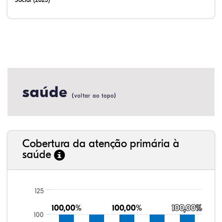
saúde
(
)
voltar ao topo
Cobertura da atenção primária à
saúde
125
100,00%
100,00%
100,00%
100,00%
100,00%
100,00%
100