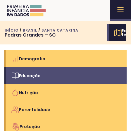
INÍCIO
/
BRASIL
/
SANTA CATARINA
Expl
Pedras Grandes – SC
terr
Demografia
Educação
Nutrição
Parentalidade
Proteção