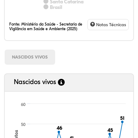
Santa Catarina
Brasil
Fonte:
Ministério da Saúde - Secretaria de
Notas Técnicas
Vigilância em Saúde e Ambiente (2025)
NASCIDOS VIVOS
Nascidos vivos
60
51
51
50
46
46
45
45