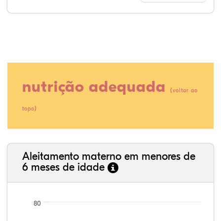
nutrição adequada
(
voltar ao
)
topo
80,23%
3,70%
0,00%
13,99%
0,64%
1,45%
35,89%
3,62%
0,11%
52,11%
2,54%
5,72%
Aleitamento materno em menores de
6 meses de idade
80