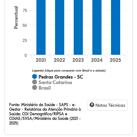
Percentual
75
50
25
72,73%
11,36%
0,00%
11,36%
4,55%
0,00%
32,28%
12,07%
0,23%
51,73%
2,94%
0,75%
0
2021
2022
2023
2024
2025
Legenda (clique para comparar com Brasil e o estado)
Pedras Grandes - SC
Santa Catarina
Brasil
Fonte:
Ministério da Saúde - SAPS - e-
Notas Técnicas
Gestor - Relatórios da Atenção Primária à
Saúde; CGI Demográfico/RIPSA e
CGIAE/SVSA/Ministério da Saúde (2021 -
2025)