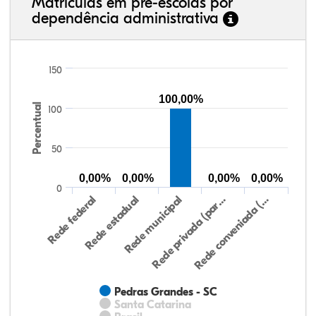
Matrículas em pré-escolas por
dependência administrativa
150
100,00%
Percentual
100
50
0,00%
0,00%
0,00%
0,00%
0
Rede federal
Rede estadual
Rede municipal
Rede privada (par…
Rede conveniada (…
Pedras Grandes - SC
Santa Catarina