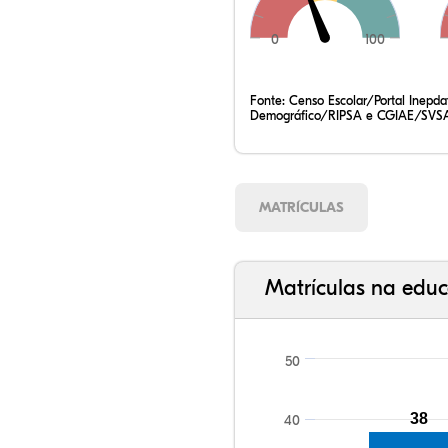
0
100
78,44%
7,38%
0,13%
13,39%
0,59%
0,07%
35,47%
7,72%
0,47%
54,20%
0,83%
1,31%
Fonte:
Censo Escolar/Portal Inepd
Demográfico/RIPSA e CGIAE/SVSA
MATRÍCULAS
Matrículas na educ
50
38
40