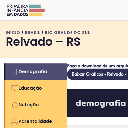
INÍCIO
/
BRASIL
/
RIO GRANDE DO SUL
Relvado – RS
Faça o download de um arqui
Demografia
Baixar Gráficos - Relvado -
Educação
demografia
Nutrição
Parentalidade