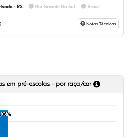
lvado - RS
Rio Grande Do Sul
Brasil
15%
75%
0%
21%
9%
0%
28%
07%
3%
73%
4%
5%
)
Notas Técnicas
as em pré-escolas - por raça/cor
,86%