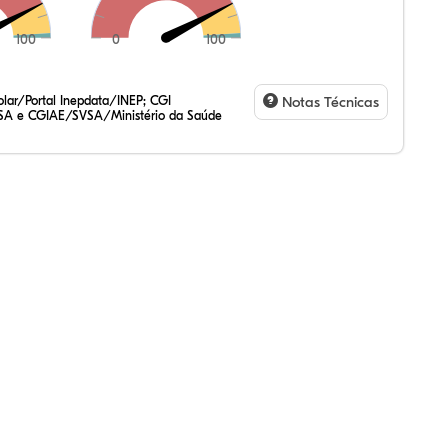
100
0
100
lar/Portal Inepdata/INEP; CGI
Notas Técnicas
SA e CGIAE/SVSA/Ministério da Saúde