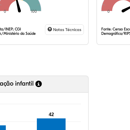
0
100
0
ata/INEP; CGI
Notas Técnicas
Fonte:
Censo Esco
/Ministério da Saúde
Demográfico/RIP
ação infantil
42