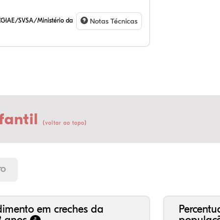
CGIAE/SVSA/Ministério da
Notas Técnicas
fantil
(
)
voltar ao topo
TO
dimento em creches da
Percentu