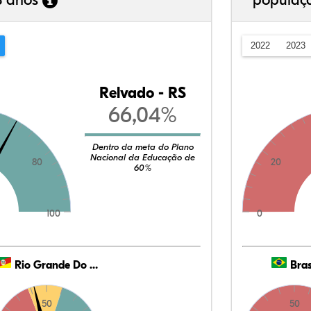
3 anos
populaç
2022
2023
Relvado - RS
66,04%
Dentro da meta do Plano
Nacional da Educação de
80
20
60%
100
0
Rio Grande Do Sul
Bras
50
50