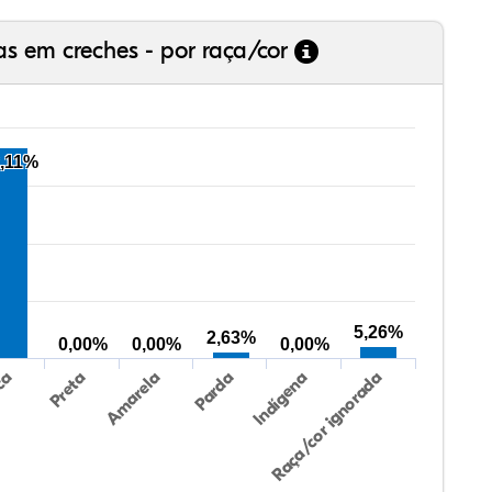
as em creches - por raça/cor
,11%
5,26%
2,63%
0,00%
0,00%
0,00%
Preta
Indígena
Amarela
Raça/cor ignorada
ca
Parda