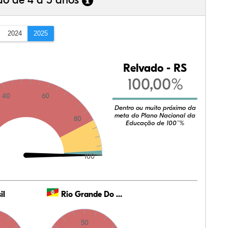
ão de 4 a 5 anos
2024
2025
Relvado - RS
100,00%
40
60
Dentro ou muito próximo da
meta do Plano Nacional da
80
Educação de 100¨%
100
il
Rio Grande Do Sul
50