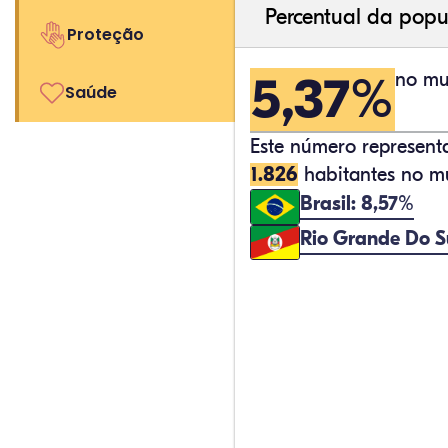
Percentual da popu
Proteção
5,37%
no mu
Saúde
Este número represen
1.826
habitantes no mu
Brasil: 8,57%
Rio Grande Do S