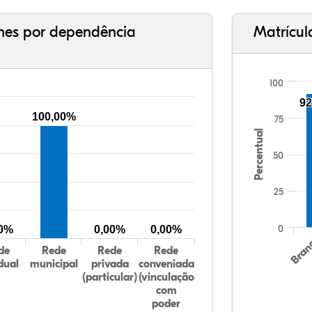
ches por dependência
Matrícul
100
92
100,00%
75
Percentual
50
25
0
00%
0,00%
0,00%
Bran
de
Rede
Rede
Rede
dual
municipal
privada
conveniada
(particular)
(vinculação
com
poder