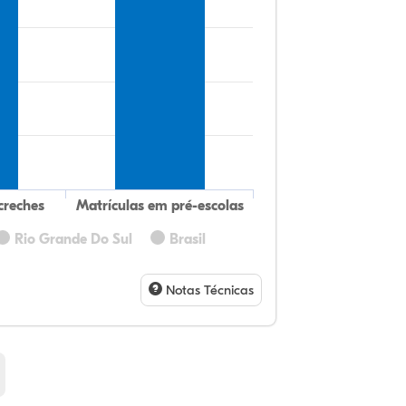
creches
Matrículas em pré-escolas
Rio Grande Do Sul
Brasil
75
9,
0,
14
0,
0,
32
9,
0,
54
1,
1,
Notas Técnicas