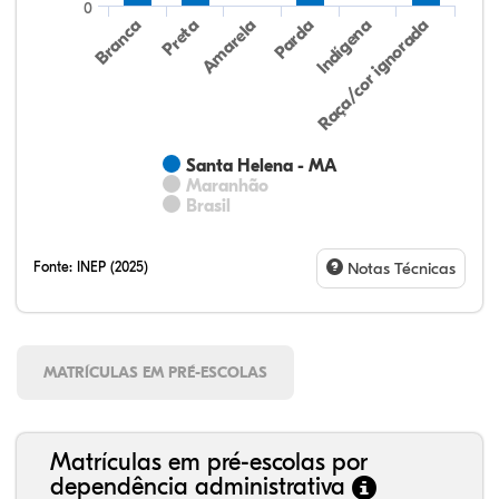
0
Preta
Indígena
Branca
Parda
Amarela
Raça/cor ignorada
Santa Helena - MA
Maranhão
Brasil
Fonte:
INEP (2025)
Notas Técnicas
MATRÍCULAS EM PRÉ-ESCOLAS
Matrículas em pré-escolas por
dependência administrativa