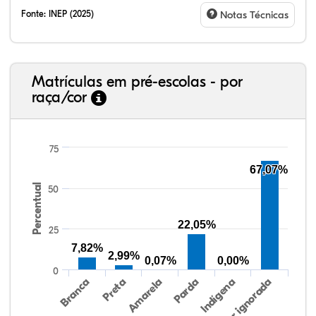
Fonte:
INEP (2025)
Notas Técnicas
Matrículas em pré-escolas - por
raça/cor
75
67,07%
Percentual
12,32%
1,70%
0,31%
69,09%
3,49%
13,09%
38,40%
3,47%
0,13%
50,15%
2,37%
5,48%
50
22,05%
25
7,82%
2,99%
0,07%
0,00%
0
Preta
Indígena
Branca
Parda
Amarela
Raça/cor ignorada