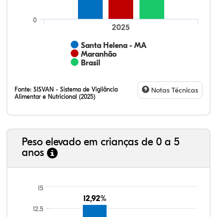
0
2025
Santa Helena - MA
Maranhão
Brasil
Fonte:
SISVAN - Sistema de Vigilância
Notas Técnicas
Alimentar e Nutricional (2025)
Peso elevado em crianças de 0 a 5
anos
6,05%
4,89%
0,31%
82,78%
3,19%
2,77%
21,99%
7,16%
0,36%
66,18%
2,81%
1,50%
15
12,92%
12,92%
12.5