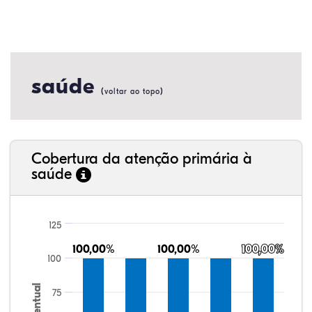
saúde
(
)
voltar ao topo
Cobertura da atenção primária à
saúde
125
100,00%
100,00%
100,00%
100,00%
100,00%
100,00%
100
Percentual
75