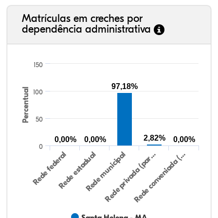
Matrículas em creches por
dependência administrativa
150
97,18%
Percentual
100
50
2,82%
0,00%
0,00%
0,00%
0
Rede federal
Rede estadual
Rede municipal
Rede privada (par…
Rede conveniada (…