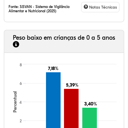
Fonte:
SISVAN - Sistema de Vigilância
Notas Técnicas
Alimentar e Nutricional (2025)
Peso baixo em crianças de 0 a 5 anos
8
7,18%
7,18%
6
5,39%
5,39%
Percentual
4
3,40%
3,40%
2