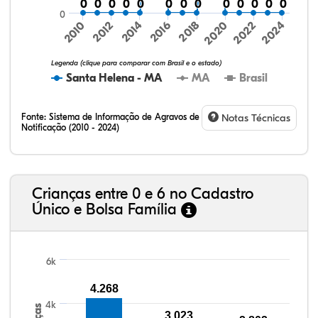
0
0
0
0
0
0
0
0
0
0
0
0
0
0
0
0
0
0
0
0
0
0
0
0
0
0
0
2016
2020
2024
2010
2014
2018
2022
2012
Legenda (clique para comparar com Brasil e o estado)
Santa Helena - MA
MA
Brasil
Fonte:
Sistema de Informação de Agravos de
Notas Técnicas
Notificação (2010 - 2024)
8,44%
5,84%
0,24%
75,42%
1,80%
8,26%
32,57%
9,24%
0,46%
54,88%
1,27%
1,56%
Crianças entre 0 e 6 no Cadastro
Único e Bolsa Família
6k
4.268
4k
3.023