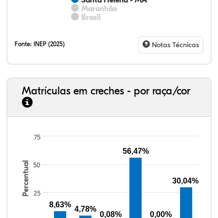
Santa Helena - MA
Maranhão
Brasil
Fonte:
INEP (2025)
Notas Técnicas
Matrículas em creches - por raça/cor
8,88%
5,75%
0,28%
80,21%
1,71%
3,17%
33,06%
7,95%
0,46%
55,81%
1,22%
1,50%
75
56,47%
Percentual
50
30,04%
25
8,63%
4,78%
0,08%
0,00%