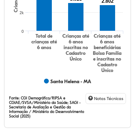
Crianças
2.802
2k
0
Total de
Crianças até
Crianças até
crianças até
6 anos
6 anos
6 anos
inscritas no
beneficiárias
Cadastro
Bolsa Família
Único
e inscritas no
Cadastro
Único
Santa Helena - MA
Fonte:
CGI Demográfico/RIPSA e
Notas Técnicas
CGIAE/SVSA/Ministério da Saúde; SAGI -
Secretaria de Avaliação e Gestão da
Informação / Ministério do Desenvolvimento
Social (2025)