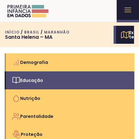
INÍCIO
/
BRASIL
/
MARANHÃO
Expl
Santa Helena – MA
terr
Demografia
Educação
Nutrição
Parentalidade
Proteção