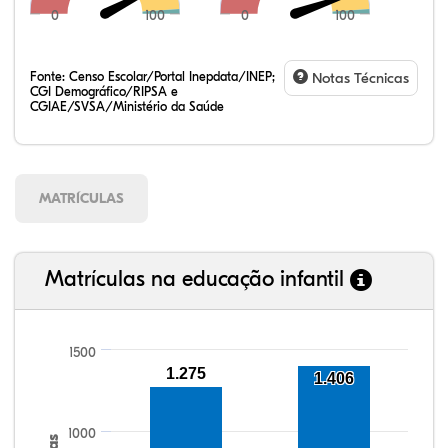
0
100
0
100
Fonte:
Censo Escolar/Portal Inepdata/INEP;
Notas Técnicas
CGI Demográfico/RIPSA e
CGIAE/SVSA/Ministério da Saúde
MATRÍCULAS
Matrículas na educação infantil
1500
1.275
92,05%
95,96%
84,71%
89,49%
71,72%
99,81%
100,00%
88,82%
92,94%
78,33%
1.406
1000