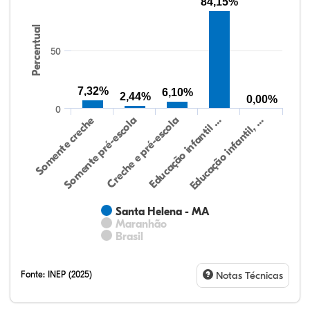
84,15%
Percentual
50
7,32%
6,10%
2,44%
0,00%
0
Somente creche
Somente pré-escola
Creche e pré-escola
Educação infantil …
Educação infantil, …
Santa Helena - MA
Maranhão
Brasil
Fonte:
INEP (2025)
Notas Técnicas