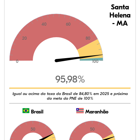
Santa
Helena
- MA
40
60
20
80
0
100
95,98%
Igual ou acima da taxa do Brasil de 84,80% em 2025 e próximo
da meta do PNE de 100%
Brasil
Maranhão
50
50