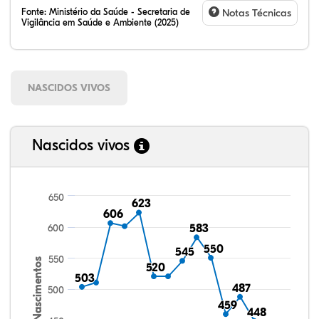
Fonte:
Ministério da Saúde - Secretaria de
Notas Técnicas
Vigilância em Saúde e Ambiente (2025)
NASCIDOS VIVOS
Nascidos vivos
650
623
623
606
606
600
583
583
550
550
545
545
550
Nascimentos
520
520
503
503
487
487
500
459
459
448
448