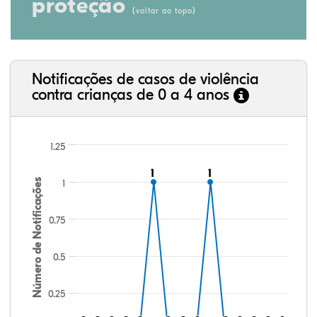
proteção
(
)
voltar ao topo
Notificações de casos de violência
contra crianças de 0 a 4 anos
1.25
1
1
1
1
Número de Notificações
1
0.75
0.5
0.25