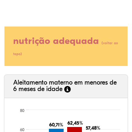
nutrição adequada
(
voltar ao
)
topo
11,24%
1,74%
0,12%
69,06%
3,71%
14,14%
35,89%
3,62%
0,11%
52,11%
2,54%
5,72%
Aleitamento materno em menores de
6 meses de idade
80
62,45%
62,45%
60,71%
60,71%
57,48%
57,48%
60