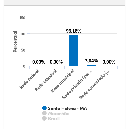
150
96,16%
Percentual
100
50
3,84%
0,00%
0,00%
0,00%
0
Rede federal
Rede estadual
Rede municipal
Rede privada (par…
Rede conveniada (…
Santa Helena - MA
Maranhão
Brasil