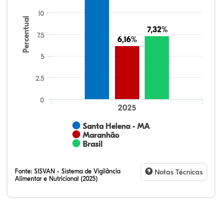
10
Percentual
7,32%
7,32%
7.5
6,16%
6,16%
5
2.5
0
2025
Santa Helena - MA
Maranhão
Brasil
Fonte:
SISVAN - Sistema de Vigilância
Notas Técnicas
Alimentar e Nutricional (2025)