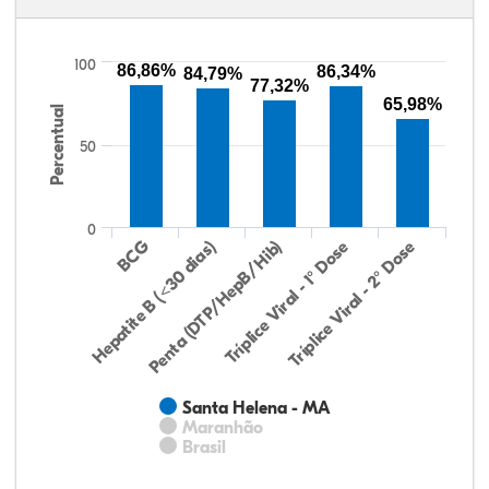
100
86,86%
86,34%
84,79%
77,32%
65,98%
Percentual
50
0
Hepatite B (<30 dias)
BCG
Penta (DTP/HepB/Hib)
Tríplice Viral - 1° Dose
Tríplice Viral - 2° Dose
Santa Helena - MA
Maranhão
Brasil