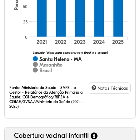
50
25
10,61%
15,15%
1,52%
65,15%
4,55%
3,03%
32,28%
12,07%
0,23%
51,73%
2,94%
0,75%
0
2021
2022
2023
2024
2025
Legenda (clique para comparar com Brasil e o estado)
Santa Helena - MA
Maranhão
Brasil
Fonte:
Ministério da Saúde - SAPS - e-
Notas Técnicas
Gestor - Relatórios da Atenção Primária à
Saúde; CGI Demográfico/RIPSA e
CGIAE/SVSA/Ministério da Saúde (2021 -
2025)
Cobertura vacinal infantil