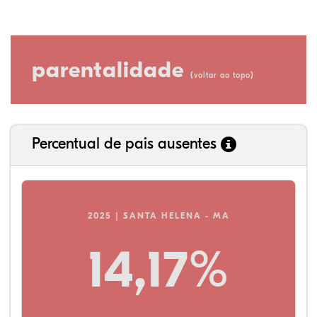
parentalidade
(
)
voltar ao topo
Percentual de pais ausentes
2025 | SANTA HELENA - MA
14,17%