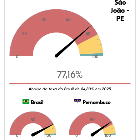
São
João -
PE
40
60
20
80
0
100
77,16%
Abaixo da taxa do Brasil de 84,80% em 2025.
Brasil
Pernambuco
50
50
0
100
0
100