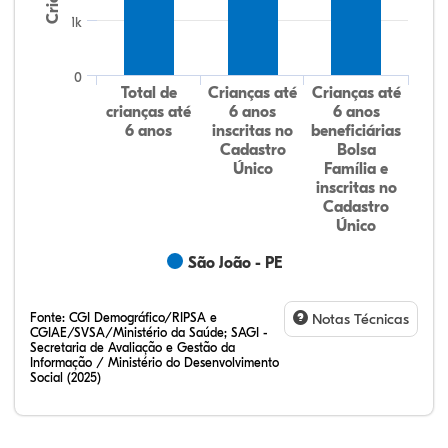
1k
0
Total de
Crianças até
Crianças até
crianças até
6 anos
6 anos
6 anos
inscritas no
beneficiárias
Cadastro
Bolsa
Único
Família e
inscritas no
Cadastro
Único
São João - PE
Fonte:
CGI Demográfico/RIPSA e
Notas Técnicas
CGIAE/SVSA/Ministério da Saúde; SAGI -
Secretaria de Avaliação e Gestão da
Informação / Ministério do Desenvolvimento
Social (2025)