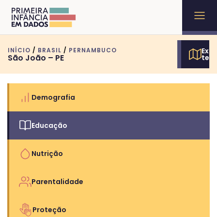
INÍCIO
/
BRASIL
/
PERNAMBUCO
Expl
São João – PE
terr
Demografia
Educação
Nutrição
Parentalidade
Proteção