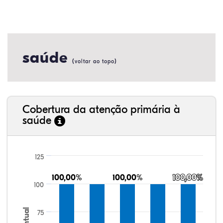
saúde
(
)
voltar ao topo
Cobertura da atenção primária à
saúde
125
100,00%
100,00%
100,00%
100,00%
100,00%
100,00%
100
75