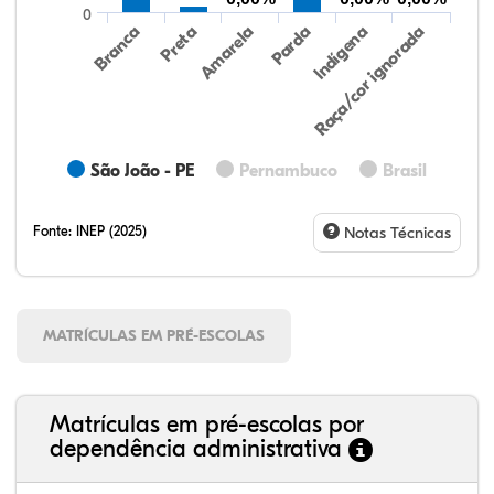
0
Preta
Indígena
Branca
Parda
Amarela
Raça/cor ignorada
São João - PE
Pernambuco
Brasil
Fonte:
INEP (2025)
Notas Técnicas
MATRÍCULAS EM PRÉ-ESCOLAS
Matrículas em pré-escolas por
dependência administrativa