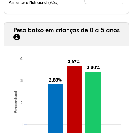
Alimentar e Nutricional (2025)
Peso baixo em crianças de 0 a 5 anos
4
3,67%
3,67%
3,40%
3,40%
2,83%
2,83%
3
Percentual
2
1