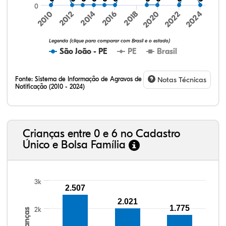
0
2024
2010
2012
2014
2016
2018
2020
2022
Legenda (clique para comparar com Brasil e o estado)
São João - PE
PE
Brasil
Fonte:
Sistema de Informação de Agravos de
Notas Técnicas
Notificação (2010 - 2024)
19,53%
8,13%
0,28%
70,41%
0,91%
0,74%
32,57%
9,24%
0,46%
54,88%
1,27%
1,56%
Crianças entre 0 e 6 no Cadastro
Único e Bolsa Família
3k
2.507
2.021
1.775
2k
Crianças