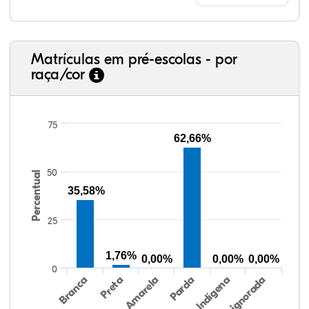
Matrículas em pré-escolas - por
raça/cor
75
62,66%
50
Percentual
20,43%
2,48%
0,00%
72,61%
1,14%
3,35%
38,40%
3,47%
0,13%
50,15%
2,37%
5,48%
35,58%
25
1,76%
0,00%
0,00%
0,00%
0
Preta
Indígena
Branca
Parda
Amarela