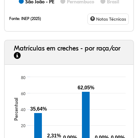
São João - PE
Pernambuco
Brasil
Fonte:
INEP (2025)
Notas Técnicas
Matrículas em creches - por raça/cor
80
18,99%
7,43%
0,27%
71,38%
1,09%
0,84%
33,06%
7,95%
0,46%
55,81%
1,22%
1,50%
62,05%
60
Percentual
35,64%
40
20
2,31%
0,00%
0,00%
0,00%