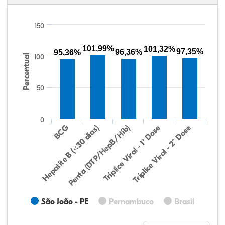
150
101,99%
101,32%
97,35%
96,36%
95,36%
Percentual
100
50
0
Hepatite B (<30 dias)
BCG
Penta (DTP/HepB/Hib)
Tríplice Viral - 1° Dose
Tríplice Viral - 2° Dose
São João - PE
Pernambuco
Brasil