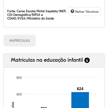
Fonte:
Censo Escolar/Portal Inepdata/INEP;
Notas Técnicas
CGI Demográfico/RIPSA e
CGIAE/SVSA/Ministério da Saúde
MATRÍCULAS
Matrículas na educação infantil
800
109,90%
117,99%
88,30%
90,75%
73,33%
99,81%
100,00%
88,82%
92,94%
78,33%
624
600