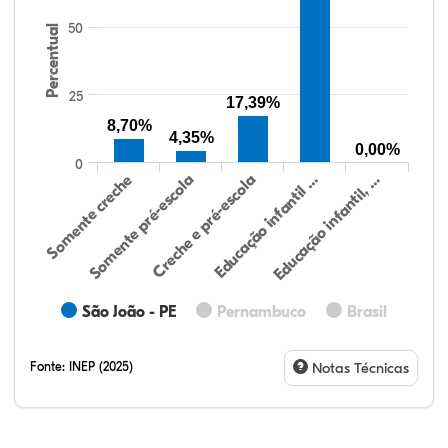
50
Percentual
25
17,39%
8,70%
4,35%
0,00%
0
Somente creche
Somente pré-escola
Creche e pré-escola
Educação infantil …
Educação infantil, …
São João - PE
Pernambuco
Brasil
Fonte:
INEP (2025)
Notas Técnicas