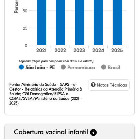
Percentual
50
25
34,00%
4,00%
0,00%
62,00%
0,00%
0,00%
32,28%
12,07%
0,23%
51,73%
2,94%
0,75%
0
2021
2022
2023
2024
2025
Legenda (clique para comparar com Brasil e o estado)
São João - PE
Pernambuco
Brasil
Fonte:
Ministério da Saúde - SAPS - e-
Notas Técnicas
Gestor - Relatórios da Atenção Primária à
Saúde; CGI Demográfico/RIPSA e
CGIAE/SVSA/Ministério da Saúde (2021 -
2025)
Cobertura vacinal infantil