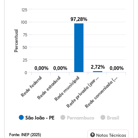
125
97,28%
100
Percentual
75
50
25
2,72%
0,00%
0,00%
0,00%
0
Rede federal
Rede estadual
Rede municipal
Rede privada (par…
Rede conveniada (…
São João - PE
Pernambuco
Brasil
Fonte:
INEP (2025)
Notas Técnicas