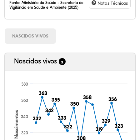
Fonte:
Ministério da Saúde - Secretaria de
Notas Técnicas
Vigilância em Saúde e Ambiente (2025)
NASCIDOS VIVOS
Nascidos vivos
380
363
363
358
358
356
356
355
355
360
350
350
342
342
Nascimentos
340
333
333
332
332
329
329
323
323
322
322
319
319
320
308
308