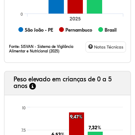
0
2025
São João - PE
Pernambuco
Brasil
Fonte:
SISVAN - Sistema de Vigilância
Notas Técnicas
Alimentar e Nutricional (2025)
Peso elevado em crianças de 0 a 5
anos
14,29%
6,95%
0,16%
76,06%
1,61%
0,93%
21,99%
7,16%
0,36%
66,18%
2,81%
1,50%
10
9,47%
9,47%
7,32%
7,32%
7.5
6,53%
6,53%