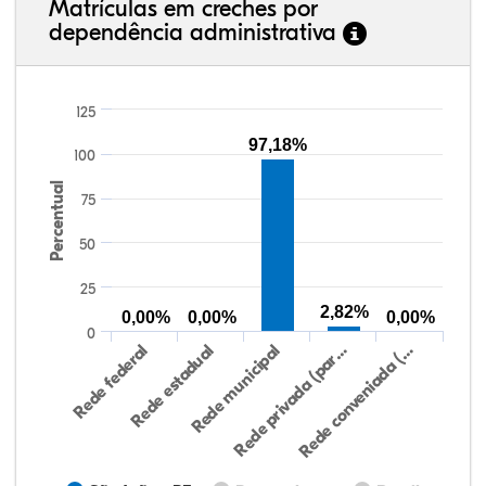
Matrículas em creches por
dependência administrativa
125
97,18%
100
Percentual
75
50
25
2,82%
0,00%
0,00%
0,00%
0
Rede federal
Rede estadual
Rede municipal
Rede privada (par…
Rede conveniada (…