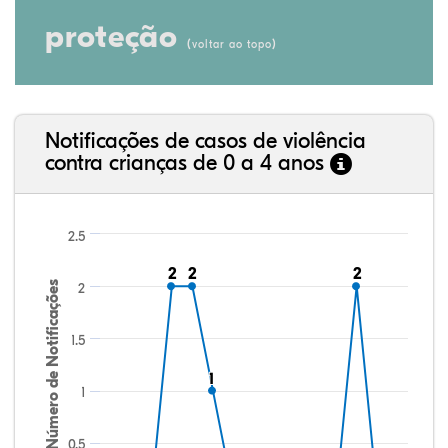
proteção
(
)
voltar ao topo
Notificações de casos de violência
contra crianças de 0 a 4 anos
2.5
2
2
2
2
2
2
Número de Notificações
2
1.5
1
1
1
0.5