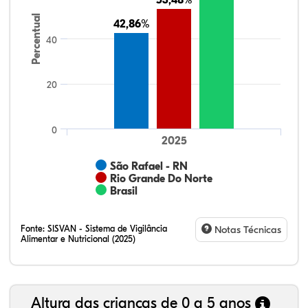
53,48%
53,48%
Percentual
42,86%
42,86%
40
20
0
2025
São Rafael - RN
Rio Grande Do Norte
Brasil
Fonte:
SISVAN - Sistema de Vigilância
Notas Técnicas
Alimentar e Nutricional (2025)
Altura das crianças de 0 a 5 anos