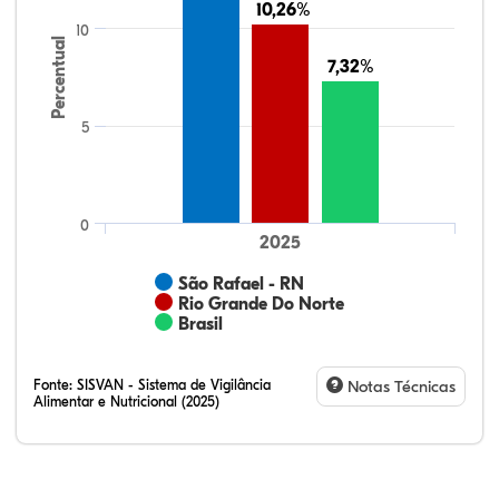
10,26%
10,26%
10
Percentual
7,32%
7,32%
5
0
2025
São Rafael - RN
Rio Grande Do Norte
Brasil
Fonte:
SISVAN - Sistema de Vigilância
Notas Técnicas
Alimentar e Nutricional (2025)