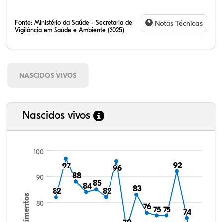
Fonte:
Ministério da Saúde - Secretaria de
Notas Técnicas
Vigilância em Saúde e Ambiente (2025)
NASCIDOS VIVOS
Nascidos vivos
100
92
92
97
97
96
96
88
88
90
85
85
84
84
83
83
82
82
82
82
Nascimentos
80
76
76
75
75
75
75
74
74