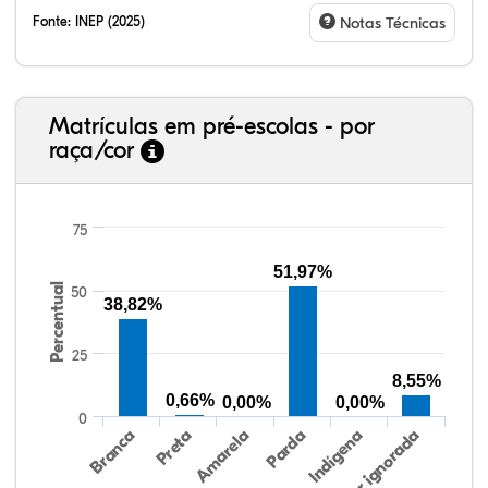
Fonte:
INEP (2025)
Notas Técnicas
Matrículas em pré-escolas - por
raça/cor
75
51,97%
Percentual
50
38,82%
26,65%
1,49%
0,00%
55,01%
0,21%
16,63%
38,40%
3,47%
0,13%
50,15%
2,37%
5,48%
25
8,55%
0,66%
0,00%
0,00%
0
Preta
Indígena
Branca
Parda
Amarela
Raça/cor ignorada