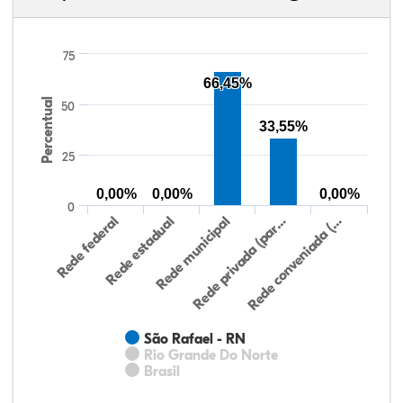
75
66,45%
Percentual
50
33,55%
25
0,00%
0,00%
0,00%
0
Rede federal
Rede estadual
Rede municipal
Rede privada (par…
Rede conveniada (…
São Rafael - RN
Rio Grande Do Norte
Brasil