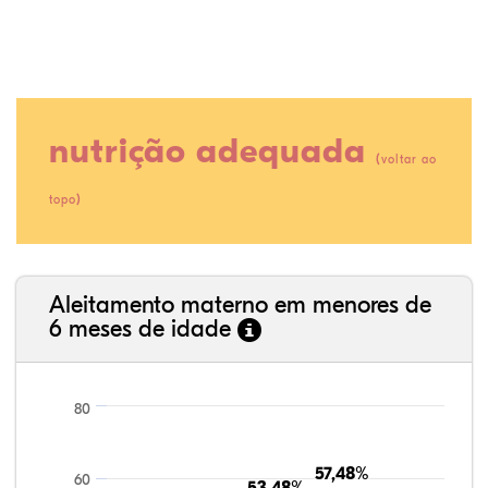
nutrição adequada
(
voltar ao
)
topo
23,31%
1,84%
0,00%
57,36%
0,31%
17,18%
35,89%
3,62%
0,11%
52,11%
2,54%
5,72%
Aleitamento materno em menores de
6 meses de idade
80
57,48%
57,48%
60