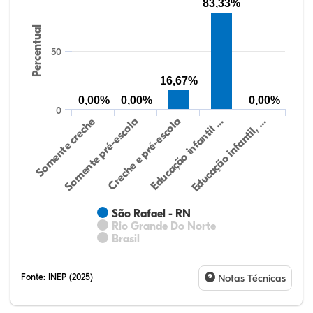
83,33%
Percentual
50
16,67%
0,00%
0,00%
0,00%
0
Somente creche
Somente pré-escola
Creche e pré-escola
Educação infantil …
Educação infantil, …
São Rafael - RN
Rio Grande Do Norte
Brasil
Fonte:
INEP (2025)
Notas Técnicas