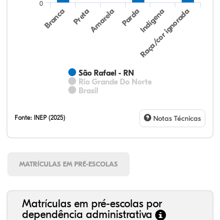
0
Preta
Indígena
Amarela
Raça/cor ignorada
Branca
Parda
São Rafael - RN
Rio Grande Do Norte
Brasil
Fonte:
INEP (2025)
Notas Técnicas
MATRÍCULAS EM PRÉ-ESCOLAS
Matrículas em pré-escolas por
dependência administrativa