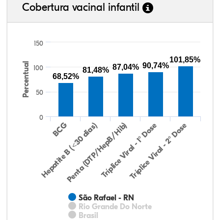
Cobertura vacinal infantil
150
101,85%
Percentual
90,74%
87,04%
100
81,48%
68,52%
50
0
Hepatite B (<30 dias)
BCG
Penta (DTP/HepB/Hib)
Tríplice Viral - 1° Dose
Tríplice Viral - 2° Dose
São Rafael - RN
Rio Grande Do Norte
Brasil