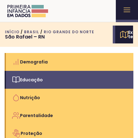
INÍCIO
/
BRASIL
/
RIO GRANDE DO NORTE
Expl
São Rafael – RN
terr
Demografia
Educação
Nutrição
Parentalidade
Proteção