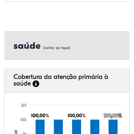
saúde
(
)
voltar ao topo
Cobertura da atenção primária à
saúde
125
100,00%
100,00%
100,00%
100,00%
100,00%
100,00%
100