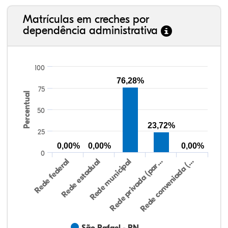
Matrículas em creches por
dependência administrativa
100
76,28%
75
Percentual
50
23,72%
25
0,00%
0,00%
0,00%
0
Rede federal
Rede estadual
Rede municipal
Rede privada (par…
Rede conveniada (…