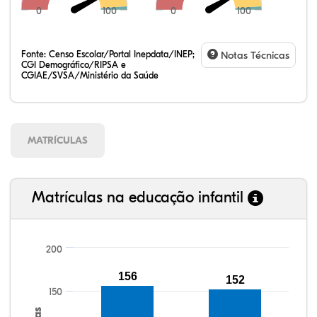
0
100
0
100
Fonte:
Censo Escolar/Portal Inepdata/INEP;
Notas Técnicas
CGI Demográfico/RIPSA e
CGIAE/SVSA/Ministério da Saúde
MATRÍCULAS
Matrículas na educação infantil
200
156
152
102,55%
104,67%
87,94%
88,35%
75,37%
99,81%
100,00%
88,82%
92,94%
78,33%
150