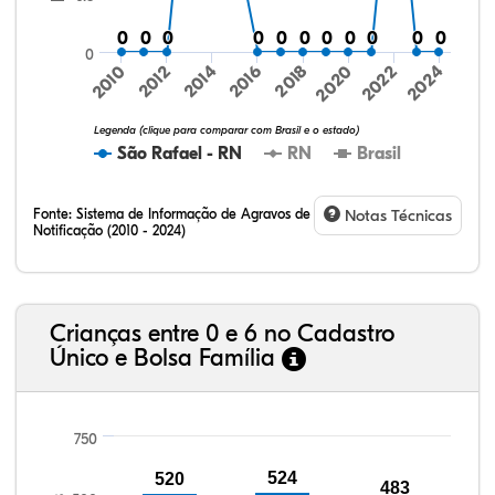
0
0
0
0
0
0
0
0
0
0
0
0
0
0
0
0
0
0
0
0
0
0
0
2016
2024
2010
2018
2012
2020
2014
2022
Legenda (clique para comparar com Brasil e o estado)
São Rafael - RN
RN
Brasil
Fonte:
Sistema de Informação de Agravos de
Notas Técnicas
Notificação (2010 - 2024)
24,77%
2,81%
0,36%
71,26%
0,12%
0,68%
32,57%
9,24%
0,46%
54,88%
1,27%
1,56%
Crianças entre 0 e 6 no Cadastro
Único e Bolsa Família
750
524
520
483