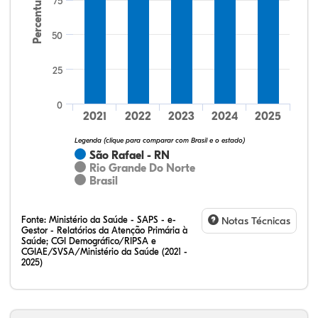
Percentual
75
50
25
38,46%
0,00%
0,00%
61,54%
0,00%
0,00%
32,28%
12,07%
0,23%
51,73%
2,94%
0,75%
0
2021
2022
2023
2024
2025
Legenda (clique para comparar com Brasil e o estado)
São Rafael - RN
Rio Grande Do Norte
Brasil
Fonte:
Ministério da Saúde - SAPS - e-
Notas Técnicas
Gestor - Relatórios da Atenção Primária à
Saúde; CGI Demográfico/RIPSA e
CGIAE/SVSA/Ministério da Saúde (2021 -
2025)