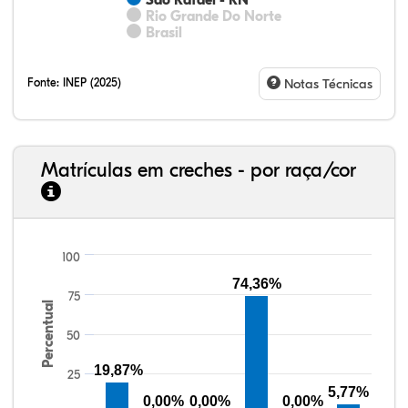
São Rafael - RN
Rio Grande Do Norte
Brasil
Fonte:
INEP (2025)
Notas Técnicas
Matrículas em creches - por raça/cor
100
27,22%
3,66%
0,53%
66,48%
0,16%
1,96%
33,06%
7,95%
0,46%
55,81%
1,22%
1,50%
74,36%
75
Percentual
50
19,87%
25
5,77%
0,00%
0,00%
0,00%