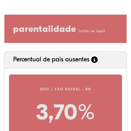
parentalidade
(
)
voltar ao topo
Percentual de pais ausentes
2025 | SÃO RAFAEL - RN
3,70%