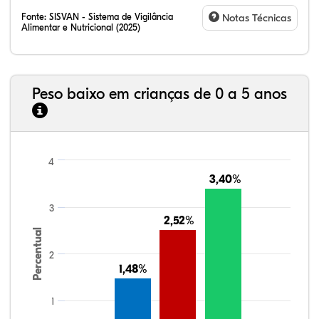
Fonte:
SISVAN - Sistema de Vigilância
Notas Técnicas
Alimentar e Nutricional (2025)
Peso baixo em crianças de 0 a 5 anos
4
3,40%
3,40%
3
2,52%
2,52%
Percentual
2
1,48%
1,48%
1