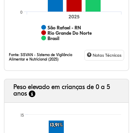
0
2025
São Rafael - RN
Rio Grande Do Norte
Brasil
Fonte:
SISVAN - Sistema de Vigilância
Notas Técnicas
Alimentar e Nutricional (2025)
Peso elevado em crianças de 0 a 5
anos
22,23%
3,31%
0,60%
72,00%
0,17%
1,69%
21,99%
7,16%
0,36%
66,18%
2,81%
1,50%
15
13,91%
13,91%