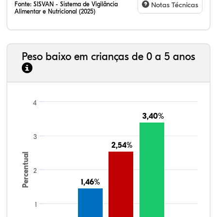
Fonte:
SISVAN - Sistema de Vigilância
Notas Técnicas
Alimentar e Nutricional (2025)
Peso baixo em crianças de 0 a 5 anos
4
3,40%
3,40%
3
2,54%
2,54%
Percentual
2
1,46%
1,46%
1