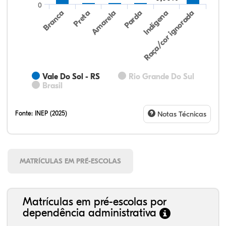
0
Preta
Indígena
Branca
Parda
Amarela
Raça/cor ignorada
Vale Do Sol - RS
Rio Grande Do Sul
Brasil
Fonte:
INEP (2025)
Notas Técnicas
MATRÍCULAS EM PRÉ-ESCOLAS
Matrículas em pré-escolas por
dependência administrativa