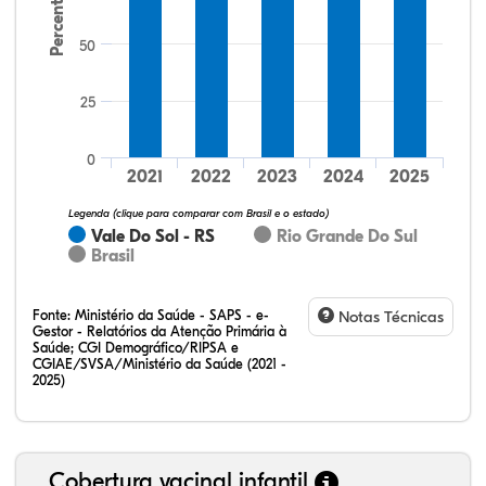
Percentual
50
25
64,15%
20,75%
0,00%
13,21%
1,89%
0,00%
32,28%
12,07%
0,23%
51,73%
2,94%
0,75%
0
2021
2022
2023
2024
2025
Legenda (clique para comparar com Brasil e o estado)
Vale Do Sol - RS
Rio Grande Do Sul
Brasil
Fonte:
Ministério da Saúde - SAPS - e-
Notas Técnicas
Gestor - Relatórios da Atenção Primária à
Saúde; CGI Demográfico/RIPSA e
CGIAE/SVSA/Ministério da Saúde (2021 -
2025)
Cobertura vacinal infantil