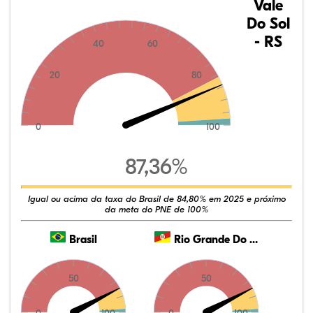
Vale
Do Sol
- RS
40
60
20
80
0
100
87,36%
Igual ou acima da taxa do Brasil de 84,80% em 2025 e próximo
da meta do PNE de 100%
Brasil
Rio Grande Do Sul
50
50