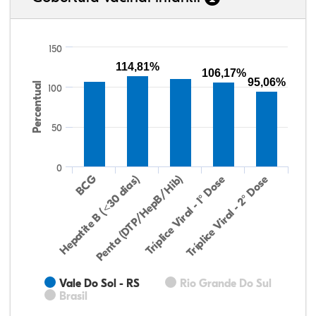
150
114,81%
106,17%
95,06%
Percentual
100
50
0
Hepatite B (<30 dias)
BCG
Penta (DTP/HepB/Hib)
Tríplice Viral - 1° Dose
Tríplice Viral - 2° Dose
Vale Do Sol - RS
Rio Grande Do Sul
Brasil