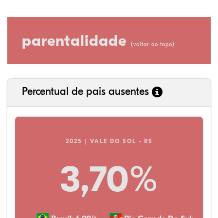
parentalidade
(
)
voltar ao topo
Percentual de pais ausentes
2025 | VALE DO SOL - RS
3,70%