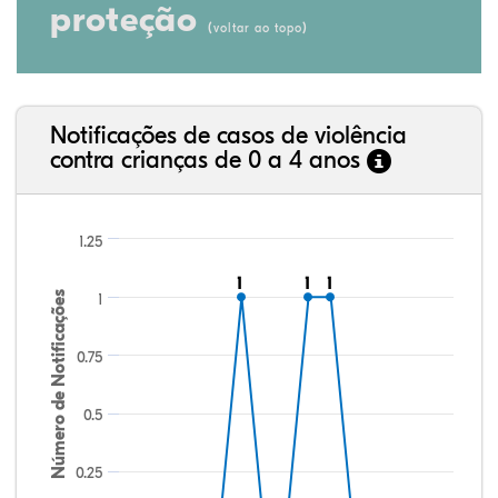
proteção
(
)
voltar ao topo
Notificações de casos de violência
contra crianças de 0 a 4 anos
1.25
1
1
1
1
1
1
Número de Notificações
1
0.75
0.5
0.25