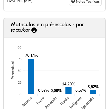
Fonte:
INEP (2025)
Notas Técnicas
Matrículas em pré-escolas - por
raça/cor
100
76,14%
75
Percentual
82,41%
4,84%
0,26%
10,47%
1,50%
0,53%
38,40%
3,47%
0,13%
50,15%
2,37%
5,48%
50
25
14,20%
8,52%
0,57%
0,57%
0,00%
0
Preta
Indígena
Amarela
Raça/cor ignorada
Branca
Parda