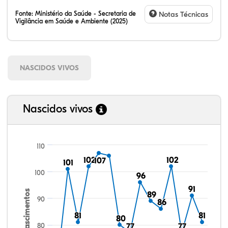
Fonte:
Ministério da Saúde - Secretaria de
Notas Técnicas
Vigilância em Saúde e Ambiente (2025)
NASCIDOS VIVOS
Nascidos vivos
110
102
102
102
102
107
107
101
101
100
96
96
91
91
Nascimentos
89
89
90
86
86
81
81
81
81
80
80
80
77
77
77
77