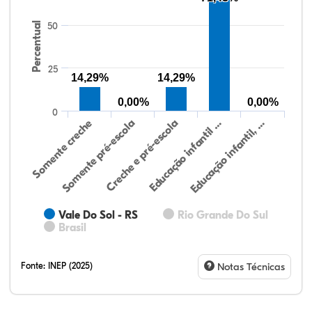
Percentual
50
25
14,29%
14,29%
0,00%
0,00%
0
Somente creche
Somente pré-escola
Creche e pré-escola
Educação infantil …
Educação infantil, …
Vale Do Sol - RS
Rio Grande Do Sul
Brasil
Fonte:
INEP (2025)
Notas Técnicas