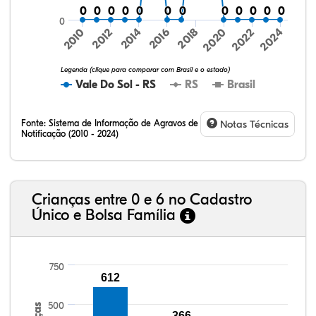
0
0
0
0
0
0
0
0
0
0
0
0
0
0
0
0
0
0
0
0
0
0
0
0
0
2016
2020
2024
2010
2014
2018
2022
2012
Legenda (clique para comparar com Brasil e o estado)
Vale Do Sol - RS
RS
Brasil
Fonte:
Sistema de Informação de Agravos de
Notas Técnicas
Notificação (2010 - 2024)
75,36%
9,00%
0,08%
14,79%
0,71%
0,06%
32,57%
9,24%
0,46%
54,88%
1,27%
1,56%
Crianças entre 0 e 6 no Cadastro
Único e Bolsa Família
750
612
500
366