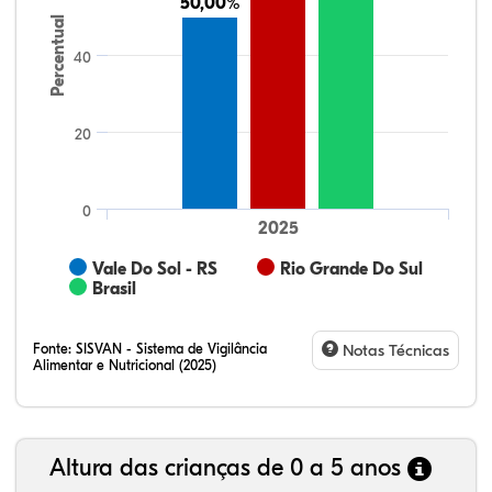
50,00%
50,00%
Percentual
40
20
0
2025
Vale Do Sol - RS
Rio Grande Do Sul
Brasil
Fonte:
SISVAN - Sistema de Vigilância
Notas Técnicas
Alimentar e Nutricional (2025)
Altura das crianças de 0 a 5 anos