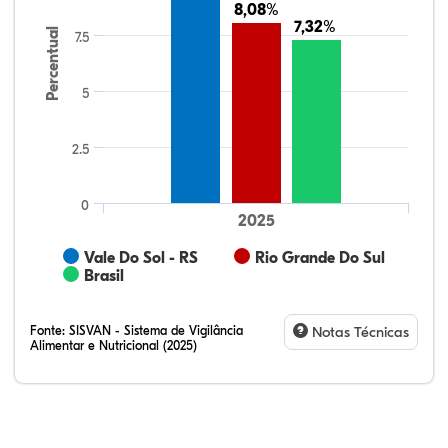
8,08%
8,08%
7,32%
7,32%
Percentual
7.5
5
2.5
0
2025
Vale Do Sol - RS
Rio Grande Do Sul
Brasil
Fonte:
SISVAN - Sistema de Vigilância
Notas Técnicas
Alimentar e Nutricional (2025)