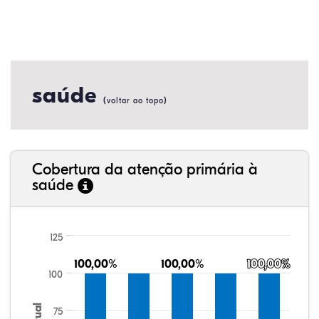
saúde
(
)
voltar ao topo
Cobertura da atenção primária à
saúde
125
100,00%
100,00%
100,00%
100,00%
100,00%
100,00%
100
75