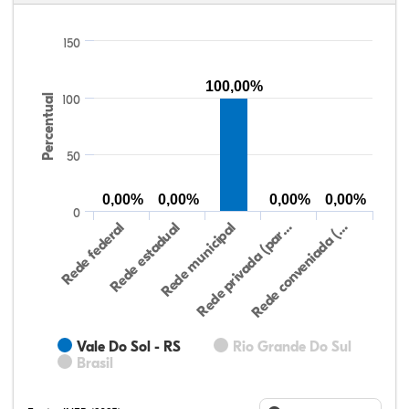
150
100,00%
Percentual
100
50
0,00%
0,00%
0,00%
0,00%
0
Rede federal
Rede estadual
Rede municipal
Rede privada (par…
Rede conveniada (…
Vale Do Sol - RS
Rio Grande Do Sul
Brasil