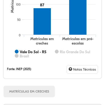
Matrículas
100
87
50
0
Matrículas em
Matrículas em pré-
creches
escolas
Vale Do Sol - RS
Rio Grande Do Sul
Brasil
Fonte:
INEP (2025)
Notas Técnicas
MATRÍCULAS EM CRECHES