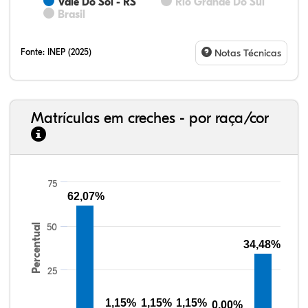
Vale Do Sol - RS
Rio Grande Do Sul
Brasil
Fonte:
INEP (2025)
Notas Técnicas
Matrículas em creches - por raça/cor
75
62,07%
77,34%
7,88%
0,13%
13,87%
0,71%
0,08%
33,06%
7,95%
0,46%
55,81%
1,22%
1,50%
50
Percentual
34,48%
25
1,15%
1,15%
1,15%
0,00%