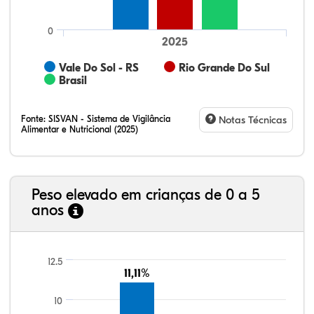
0
2025
Vale Do Sol - RS
Rio Grande Do Sul
Brasil
Fonte:
SISVAN - Sistema de Vigilância
Notas Técnicas
Alimentar e Nutricional (2025)
Peso elevado em crianças de 0 a 5
anos
69,77%
8,24%
0,13%
20,14%
1,67%
0,06%
21,99%
7,16%
0,36%
66,18%
2,81%
1,50%
12.5
11,11%
11,11%
10