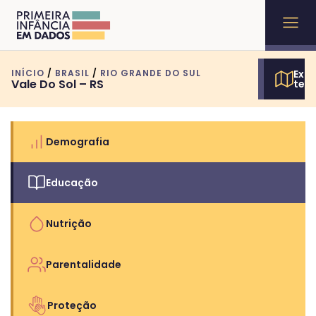
INÍCIO
/
BRASIL
/
RIO GRANDE DO SUL
Expl
Vale Do Sol – RS
terr
Demografia
Educação
Nutrição
Parentalidade
Proteção