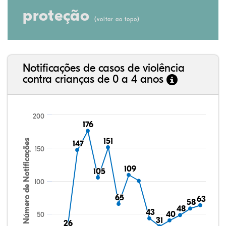
proteção
(
)
voltar ao topo
Notificações de casos de violência
contra crianças de 0 a 4 anos
200
176
176
151
151
Número de Notificações
147
147
150
109
109
105
105
100
65
65
63
63
58
58
48
48
43
43
40
40
50
31
31
26
26