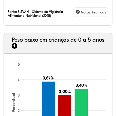
Fonte:
SISVAN - Sistema de Vigilância
Notas Técnicas
Alimentar e Nutricional (2025)
Peso baixo em crianças de 0 a 5 anos
5
3,87%
3,87%
4
3,40%
3,40%
3,00%
3,00%
Percentual
3
2