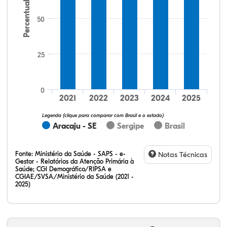
Percentual
50
25
13,33%
6,67%
6,67%
73,33%
0,00%
0,00%
32,28%
12,07%
0,23%
51,73%
2,94%
0,75%
0
2021
2022
2023
2024
2025
Legenda (clique para comparar com Brasil e o estado)
Aracaju - SE
Sergipe
Brasil
Fonte:
Ministério da Saúde - SAPS - e-
Notas Técnicas
Gestor - Relatórios da Atenção Primária à
Saúde; CGI Demográfico/RIPSA e
CGIAE/SVSA/Ministério da Saúde (2021 -
2025)