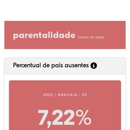
parentalidade
(
)
voltar ao topo
Percentual de pais ausentes
2025 | ARACAJU - SE
7,22%