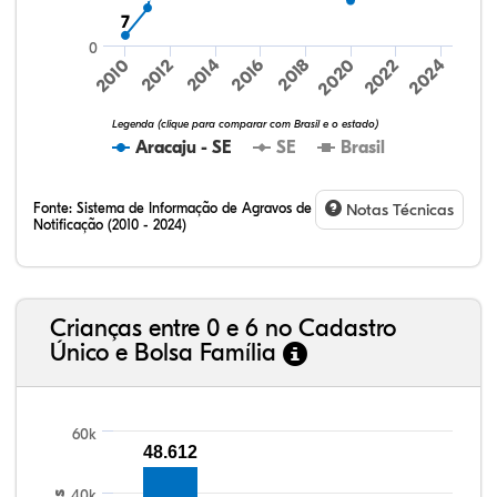
7
7
0
2014
2020
2012
2018
2024
2010
2016
2022
Legenda (clique para comparar com Brasil e o estado)
Aracaju - SE
SE
Brasil
Fonte:
Sistema de Informação de Agravos de
Notas Técnicas
Notificação (2010 - 2024)
11,63%
10,49%
0,59%
76,99%
0,04%
0,25%
32,57%
9,24%
0,46%
54,88%
1,27%
1,56%
Crianças entre 0 e 6 no Cadastro
Único e Bolsa Família
60k
48.612
40k