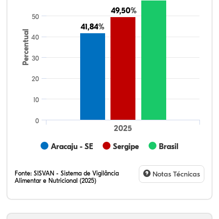
49,50%
49,50%
50
41,84%
41,84%
Percentual
40
30
20
10
0
2025
Aracaju - SE
Sergipe
Brasil
Fonte:
SISVAN - Sistema de Vigilância
Notas Técnicas
Alimentar e Nutricional (2025)