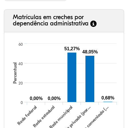
Matrículas em creches por
dependência administrativa
60
51,27%
48,05%
40
Percentual
20
0,68%
0,00%
0,00%
0
Rede conveniada (…
Rede municipal
Rede federal
Rede privada (par…
Rede estadual