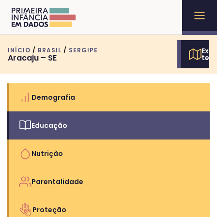
INÍCIO
/
BRASIL
/
SERGIPE
Expl
Aracaju – SE
terr
Demografia
Educação
Nutrição
Parentalidade
Proteção