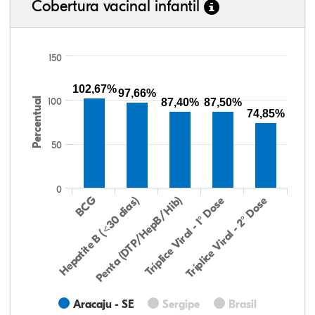
Cobertura vacinal infantil
150
102,67%
97,66%
Percentual
100
87,40%
87,50%
74,85%
50
0
Hepatite B (<30 dias)
BCG
Penta (DTP/HepB/Hib)
Tríplice Viral - 1° Dose
Tríplice Viral - 2° Dose
Aracaju - SE
Sergipe
Brasil