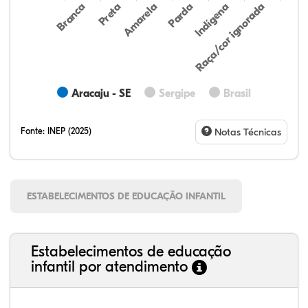
Preta
Indígena
Branca
Parda
Amarela
Raça/cor ignorada
Aracaju - SE
Sergipe
Brasil
Fonte:
INEP (2025)
Notas Técnicas
ESTABELECIMENTOS DE EDUCAÇÃO INFANTIL
Estabelecimentos de educação
infantil por atendimento