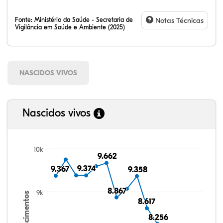
Fonte:
Ministério da Saúde - Secretaria de
Notas Técnicas
Vigilância em Saúde e Ambiente (2025)
NASCIDOS VIVOS
Nascidos vivos
10k
9.662
9.662
9.374
9.374
9.367
9.367
9.358
9.358
8.867
8.867
9k
Nascimentos
8.617
8.617
8.256
8.256