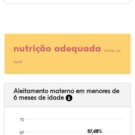
nutrição adequada
(
voltar ao
)
topo
13,23%
2,33%
0,00%
82,49%
0,39%
1,56%
35,89%
3,62%
0,11%
52,11%
2,54%
5,72%
Aleitamento materno em menores de
6 meses de idade
70
57,48%
57,48%
60