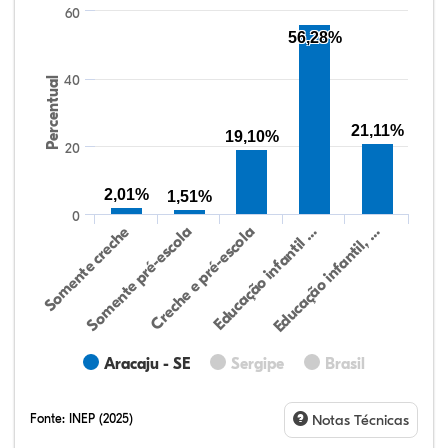
60
56,28%
40
Percentual
21,11%
19,10%
20
2,01%
1,51%
0
Educação infantil, …
Creche e pré-escola
Somente creche
Educação infantil …
Somente pré-escola
Aracaju - SE
Sergipe
Brasil
Fonte:
INEP (2025)
Notas Técnicas