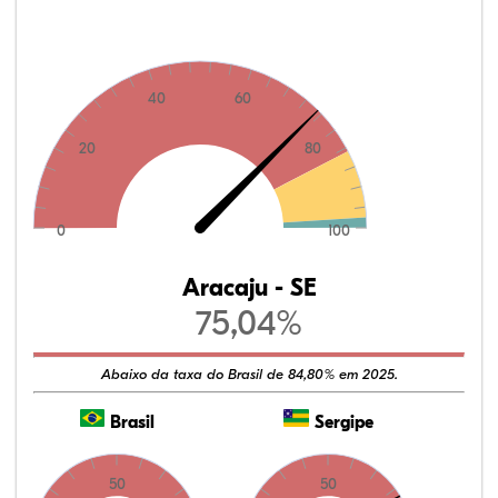
40
60
20
80
0
100
Aracaju - SE
75,04%
Abaixo da taxa do Brasil de 84,80% em 2025.
Brasil
Sergipe
50
50