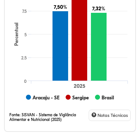
7,50%
7,50%
7,32%
7,32%
7.5
Percentual
5
2.5
0
2025
Aracaju - SE
Sergipe
Brasil
Fonte:
SISVAN - Sistema de Vigilância
Notas Técnicas
Alimentar e Nutricional (2025)