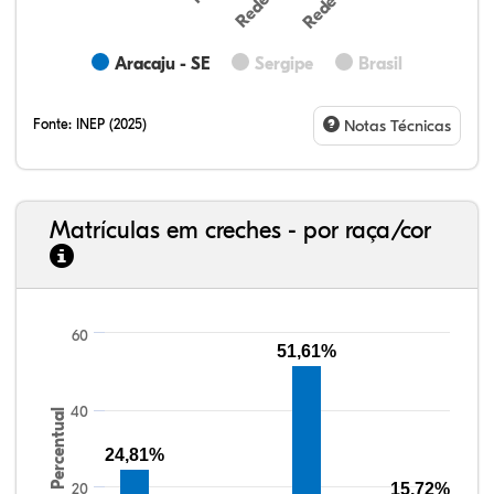
Aracaju - SE
Sergipe
Brasil
Fonte:
INEP (2025)
Notas Técnicas
Matrículas em creches - por raça/cor
10,93%
9,49%
0,77%
78,23%
0,12%
0,46%
33,06%
7,95%
0,46%
55,81%
1,22%
1,50%
60
51,61%
40
Percentual
24,81%
20
15,72%