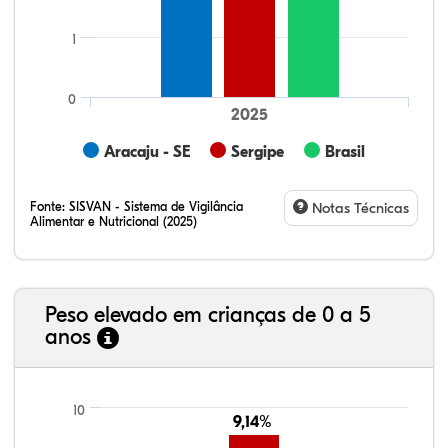
1
0
2025
Aracaju - SE
Sergipe
Brasil
Fonte:
SISVAN - Sistema de Vigilância
Notas Técnicas
Alimentar e Nutricional (2025)
Peso elevado em crianças de 0 a 5
anos
8,99%
9,41%
0,61%
80,15%
0,24%
0,61%
21,99%
7,16%
0,36%
66,18%
2,81%
1,50%
10
9,14%
9,14%