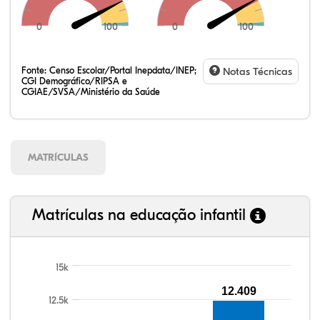
0
100
0
100
Fonte:
Censo Escolar/Portal Inepdata/INEP;
Notas Técnicas
CGI Demográfico/RIPSA e
CGIAE/SVSA/Ministério da Saúde
MATRÍCULAS
Matrículas na educação infantil
15k
109,91%
111,85%
91,53%
94,69%
81,79%
99,81%
100,00%
88,82%
92,94%
78,33%
12.409
12.5k