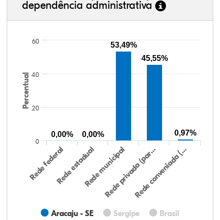
dependência administrativa
60
53,49%
45,55%
40
Percentual
20
0,97%
0,00%
0,00%
0
Rede conveniada (…
Rede municipal
Rede federal
Rede privada (par…
Rede estadual
Aracaju - SE
Sergipe
Brasil