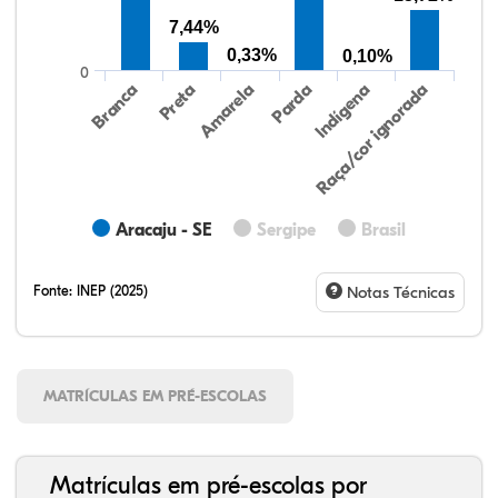
7,44%
0,33%
0,10%
0
Preta
Indígena
Branca
Parda
Amarela
Raça/cor ignorada
Aracaju - SE
Sergipe
Brasil
Fonte:
INEP (2025)
Notas Técnicas
MATRÍCULAS EM PRÉ-ESCOLAS
Matrículas em pré-escolas por