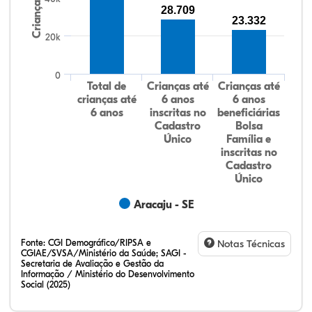
Crianças
28.709
23.332
20k
0
Total de
Crianças até
Crianças até
crianças até
6 anos
6 anos
6 anos
inscritas no
beneficiárias
Cadastro
Bolsa
Único
Família e
inscritas no
Cadastro
Único
Aracaju - SE
Fonte:
CGI Demográfico/RIPSA e
Notas Técnicas
CGIAE/SVSA/Ministério da Saúde; SAGI -
Secretaria de Avaliação e Gestão da
Informação / Ministério do Desenvolvimento
Social (2025)