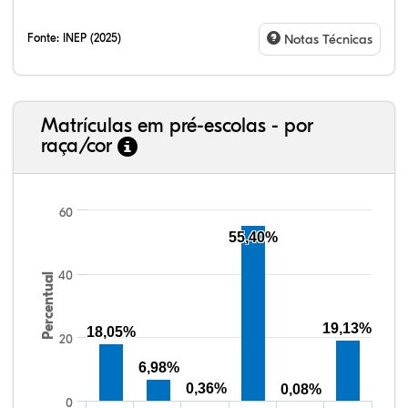
Fonte:
INEP (2025)
Notas Técnicas
Matrículas em pré-escolas - por
raça/cor
60
55,40%
15,06%
2,60%
0,00%
80,00%
0,26%
2,08%
38,40%
3,47%
0,13%
50,15%
2,37%
5,48%
40
Percentual
19,13%
18,05%
20
6,98%
0,36%
0,08%
0