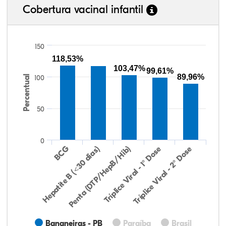
Cobertura vacinal infantil
150
118,53%
103,47%
99,61%
89,96%
Percentual
100
50
0
Hepatite B (<30 dias)
BCG
Penta (DTP/HepB/Hib)
Tríplice Viral - 1° Dose
Tríplice Viral - 2° Dose
Bananeiras - PB
Paraíba
Brasil