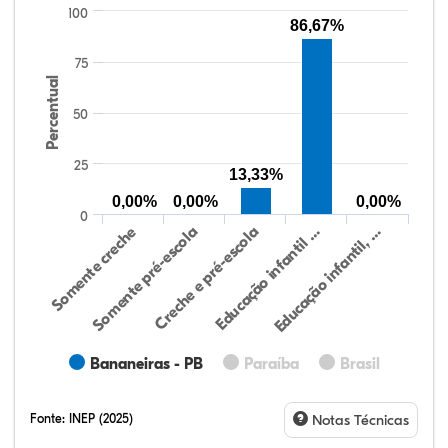
100
86,67%
75
Percentual
50
25
13,33%
0,00%
0,00%
0,00%
0
Somente creche
Somente pré-escola
Creche e pré-escola
Educação infantil …
Educação infantil, …
Bananeiras - PB
Paraíba
Brasil
Fonte:
INEP (2025)
Notas Técnicas