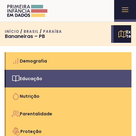
INÍCIO
/
BRASIL
/
PARAÍBA
Expl
Bananeiras – PB
terr
Demografia
Educação
Nutrição
Parentalidade
Proteção