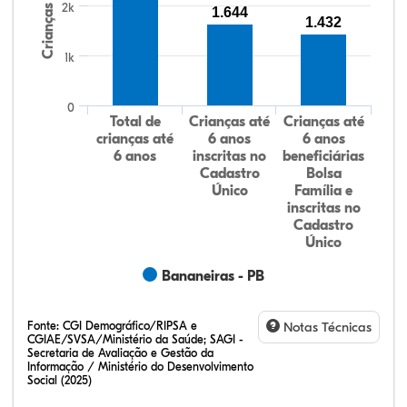
2k
Crianças
1.644
1.432
1k
0
Total de
Crianças até
Crianças até
crianças até
6 anos
6 anos
6 anos
inscritas no
beneficiárias
Cadastro
Bolsa
Único
Família e
inscritas no
Cadastro
Único
Bananeiras - PB
Fonte:
CGI Demográfico/RIPSA e
Notas Técnicas
CGIAE/SVSA/Ministério da Saúde; SAGI -
Secretaria de Avaliação e Gestão da
Informação / Ministério do Desenvolvimento
Social (2025)