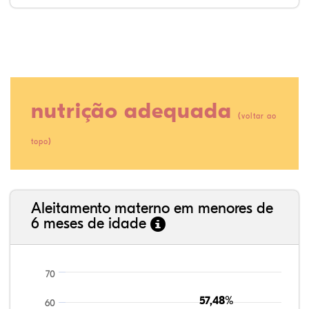
nutrição adequada
(
voltar ao
)
topo
21,99%
1,89%
0,00%
69,50%
0,71%
5,91%
35,89%
3,62%
0,11%
52,11%
2,54%
5,72%
Aleitamento materno em menores de
6 meses de idade
70
57,48%
57,48%
60