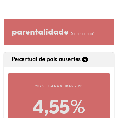
parentalidade
(
)
voltar ao topo
Percentual de pais ausentes
2025 | BANANEIRAS - PB
4,55%