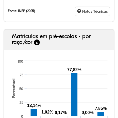
Fonte:
INEP (2025)
Notas Técnicas
Matrículas em pré-escolas - por
raça/cor
100
77,82%
75
26,64%
1,64%
0,00%
64,47%
0,82%
6,41%
38,40%
3,47%
0,13%
50,15%
2,37%
5,48%
Percentual
50
25
13,14%
7,85%
1,02%
0,17%
0,00%
0