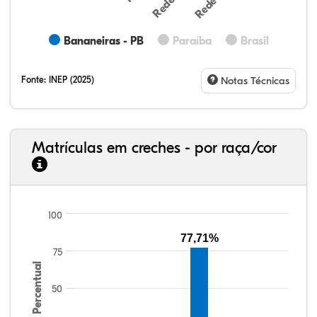
Bananeiras - PB
Paraíba
Brasil
Fonte:
INEP (2025)
Notas Técnicas
Matrículas em creches - por raça/cor
100
13,65%
2,98%
0,33%
77,66%
0,85%
4,53%
33,06%
7,95%
0,46%
55,81%
1,22%
1,50%
77,71%
75
Percentual
50