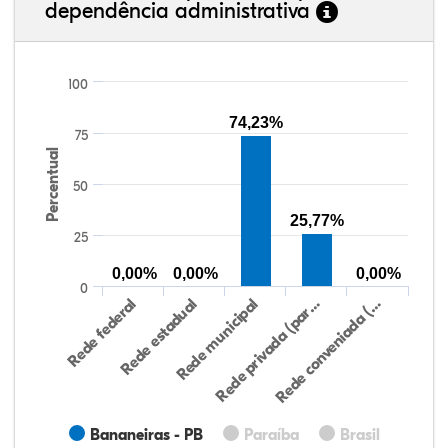
dependência administrativa
100
74,23%
75
Percentual
50
25,77%
25
0,00%
0,00%
0,00%
0
Rede federal
Rede estadual
Rede municipal
Rede privada (par…
Rede conveniada (…
Bananeiras - PB
Paraíba
Brasil