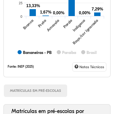
25
13,33%
7,29%
1,67%
0,00%
0,00%
0
Preta
Indígena
Amarela
Raça/cor ignorada
Branca
Parda
Bananeiras - PB
Paraíba
Brasil
Fonte:
INEP (2025)
Notas Técnicas
MATRÍCULAS EM PRÉ-ESCOLAS
Matrículas em pré-escolas por