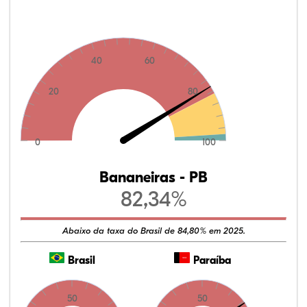
40
60
20
80
0
100
Bananeiras - PB
82,34%
Abaixo da taxa do Brasil de 84,80% em 2025.
Brasil
Paraíba
50
50