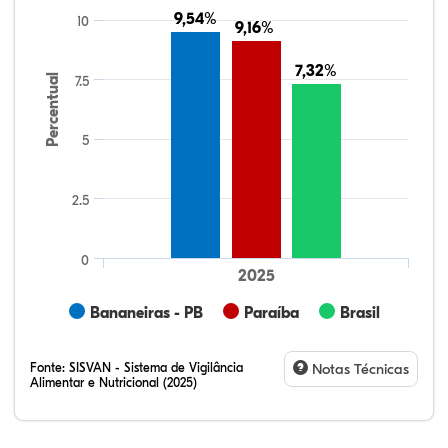
9,54%
9,54%
10
9,16%
9,16%
7,32%
7,32%
Percentual
7.5
5
2.5
0
2025
Bananeiras - PB
Paraíba
Brasil
Fonte:
SISVAN - Sistema de Vigilância
Notas Técnicas
Alimentar e Nutricional (2025)