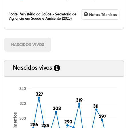
Fonte:
Ministério da Saúde - Secretaria de
Notas Técnicas
Vigilância em Saúde e Ambiente (2025)
NASCIDOS VIVOS
Nascidos vivos
340
327
327
319
319
320
311
311
308
308
Nascimentos
297
297
300
290
290
286
286
285
285