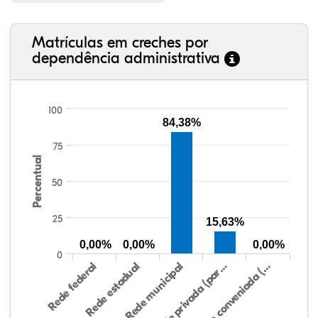
Matrículas em creches por
dependência administrativa
100
84,38%
75
Percentual
50
25
15,63%
0,00%
0,00%
0,00%
0
Rede federal
Rede estadual
Rede municipal
Rede privada (par…
Rede conveniada (…