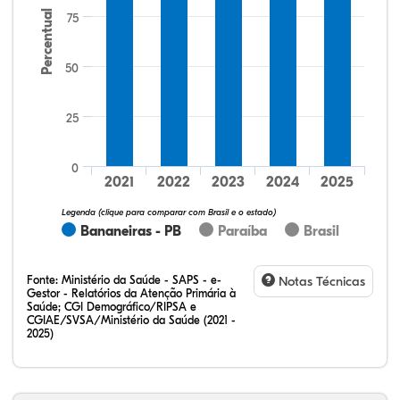
Percentual
75
50
25
25,93%
3,70%
0,00%
70,37%
0,00%
0,00%
32,28%
12,07%
0,23%
51,73%
2,94%
0,75%
0
2021
2022
2023
2024
2025
Legenda (clique para comparar com Brasil e o estado)
Bananeiras - PB
Paraíba
Brasil
Fonte:
Ministério da Saúde - SAPS - e-
Notas Técnicas
Gestor - Relatórios da Atenção Primária à
Saúde; CGI Demográfico/RIPSA e
CGIAE/SVSA/Ministério da Saúde (2021 -
2025)