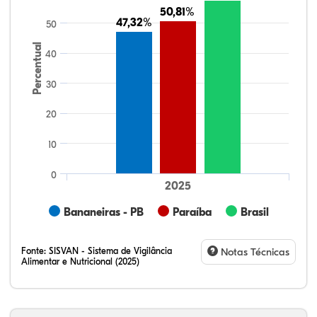
50,81%
50,81%
47,32%
47,32%
50
Percentual
40
30
20
10
0
2025
Bananeiras - PB
Paraíba
Brasil
Fonte:
SISVAN - Sistema de Vigilância
Notas Técnicas
Alimentar e Nutricional (2025)