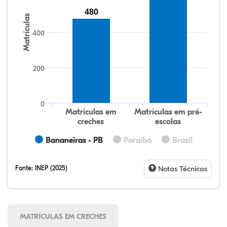
480
Matrículas
400
200
0
Matrículas em
Matrículas em pré-
creches
escolas
Bananeiras - PB
Paraíba
Brasil
Fonte:
INEP (2025)
Notas Técnicas
MATRÍCULAS EM CRECHES