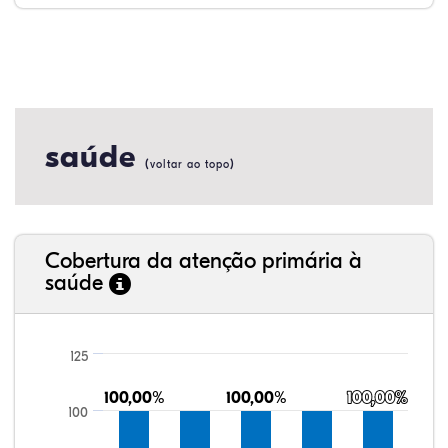
saúde
(
)
voltar ao topo
Cobertura da atenção primária à
saúde
125
100,00%
100,00%
100,00%
100,00%
100,00%
100,00%
100