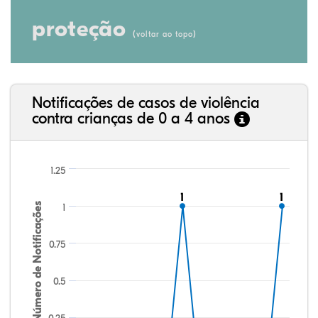
proteção
(
)
voltar ao topo
Notificações de casos de violência
contra crianças de 0 a 4 anos
1.25
1
1
1
1
Número de Notificações
1
0.75
0.5