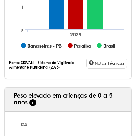
1
0
2025
Bananeiras - PB
Paraíba
Brasil
Fonte:
SISVAN - Sistema de Vigilância
Notas Técnicas
Alimentar e Nutricional (2025)
Peso elevado em crianças de 0 a 5
anos
10,43%
2,67%
0,26%
79,61%
1,66%
5,37%
21,99%
7,16%
0,36%
66,18%
2,81%
1,50%
12.5