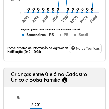
0.25
0
0
0
0
0
0
0
0
0
0
0
0
0
0
0
0
0
0
0
0
0
0
0
0
0
0
0
2016
2020
2024
2010
2014
2018
2022
2012
Legenda (clique para comparar com Brasil e o estado)
Bananeiras - PB
PB
Brasil
Fonte:
Sistema de Informação de Agravos de
Notas Técnicas
Notificação (2010 - 2024)
13,45%
3,34%
0,40%
78,54%
0,84%
3,42%
32,57%
9,24%
0,46%
54,88%
1,27%
1,56%
Crianças entre 0 e 6 no Cadastro
Único e Bolsa Família
3k
2.201