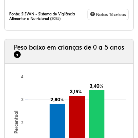
Fonte:
SISVAN - Sistema de Vigilância
Notas Técnicas
Alimentar e Nutricional (2025)
Peso baixo em crianças de 0 a 5 anos
4
3,40%
3,40%
3,15%
3,15%
3
2,80%
2,80%
Percentual
2