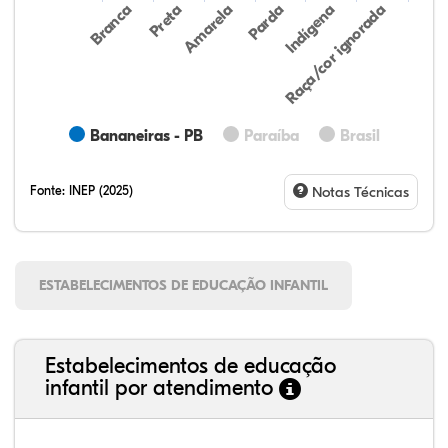
Preta
Indígena
Amarela
Raça/cor ignorada
Branca
Parda
Bananeiras - PB
Paraíba
Brasil
Fonte:
INEP (2025)
Notas Técnicas
ESTABELECIMENTOS DE EDUCAÇÃO INFANTIL
Estabelecimentos de educação
infantil por atendimento