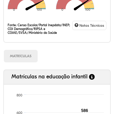
0
100
0
100
Fonte:
Censo Escolar/Portal Inepdata/INEP;
Notas Técnicas
CGI Demográfico/RIPSA e
CGIAE/SVSA/Ministério da Saúde
MATRÍCULAS
Matrículas na educação infantil
800
108,38%
109,71%
85,53%
92,50%
79,92%
99,81%
100,00%
88,82%
92,94%
78,33%
586
600