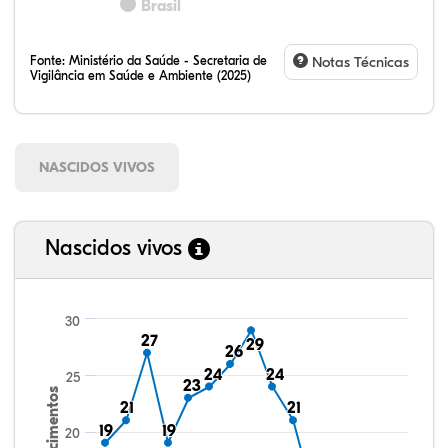
Brasil
Fonte:
Ministério da Saúde - Secretaria de
Notas Técnicas
Vigilância em Saúde e Ambiente (2025)
NASCIDOS VIVOS
Nascidos vivos
30
27
27
29
29
26
26
24
24
24
24
25
23
23
Nascimentos
21
21
21
21
19
19
19
19
20