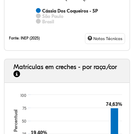
Cássia Dos Coqueiros - SP
São Paulo
Brasil
Fonte:
INEP (2025)
Notas Técnicas
Matrículas em creches - por raça/cor
100
51,89%
8,16%
0,54%
39,08%
0,10%
0,23%
33,06%
7,95%
0,46%
55,81%
1,22%
1,50%
74,63%
75
Percentual
50
19,40%