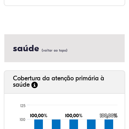
saúde
(
)
voltar ao topo
Cobertura da atenção primária à
saúde
125
100,00%
100,00%
100,00%
100,00%
100,00%
100,00%
100