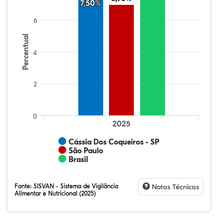
7,50%
7,50%
6
Percentual
4
2
0
2025
Cássia Dos Coqueiros - SP
São Paulo
Brasil
Fonte:
SISVAN - Sistema de Vigilância
Notas Técnicas
Alimentar e Nutricional (2025)