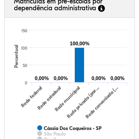
Matrículas em pré-escolas por
dependência administrativa
150
100,00%
Percentual
100
50
0,00%
0,00%
0,00%
0,00%
0
Rede federal
Rede estadual
Rede municipal
Rede privada (par…
Rede conveniada (…
Cássia Dos Coqueiros - SP
São Paulo