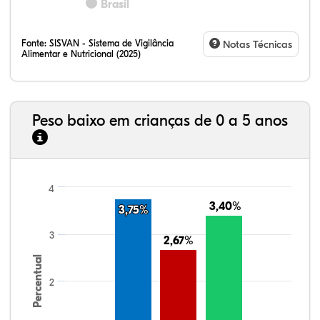
Brasil
Fonte:
SISVAN - Sistema de Vigilância
Notas Técnicas
Alimentar e Nutricional (2025)
Peso baixo em crianças de 0 a 5 anos
4
3,40%
3,40%
3,75%
3,75%
3
2,67%
2,67%
Percentual
2