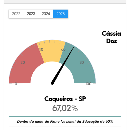
2022
2023
2024
2025
Cássia
Dos
40
60
20
80
0
100
Coqueiros - SP
67,02%
Dentro da meta do Plano Nacional da Educação de 60%