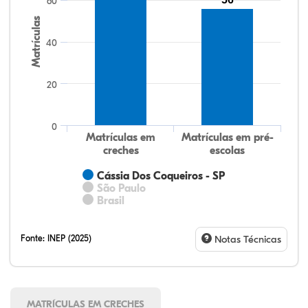
60
Matrículas
40
20
0
Matrículas em
Matrículas em pré-
creches
escolas
Cássia Dos Coqueiros - SP
São Paulo
Brasil
Fonte:
INEP (2025)
Notas Técnicas
MATRÍCULAS EM CRECHES