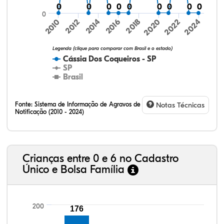
0
0
0
0
0
0
0
0
0
0
0
0
0
0
0
0
0
0
0
2016
2020
2024
2010
2014
2018
2022
2012
Legenda (clique para comparar com Brasil e o estado)
Cássia Dos Coqueiros - SP
SP
Brasil
Fonte:
Sistema de Informação de Agravos de
Notas Técnicas
Notificação (2010 - 2024)
49,62%
9,46%
0,56%
40,03%
0,13%
0,19%
32,57%
9,24%
0,46%
54,88%
1,27%
1,56%
Crianças entre 0 e 6 no Cadastro
Único e Bolsa Família
200
176