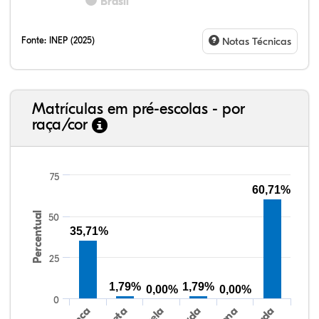
Brasil
Fonte:
INEP (2025)
Notas Técnicas
Matrículas em pré-escolas - por
raça/cor
75
60,71%
Percentual
50
64,83%
3,43%
0,30%
28,43%
0,13%
2,88%
38,40%
3,47%
0,13%
50,15%
2,37%
5,48%
35,71%
25
1,79%
1,79%
0,00%
0,00%
0
Preta