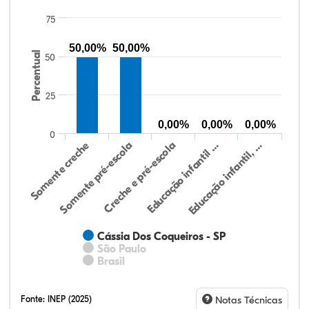
75
50,00%
50,00%
Percentual
50
25
0,00%
0,00%
0,00%
0
Educação infantil, …
Creche e pré-escola
Somente creche
Educação infantil …
Somente pré-escola
Cássia Dos Coqueiros - SP
São Paulo
Brasil
Fonte:
INEP (2025)
Notas Técnicas