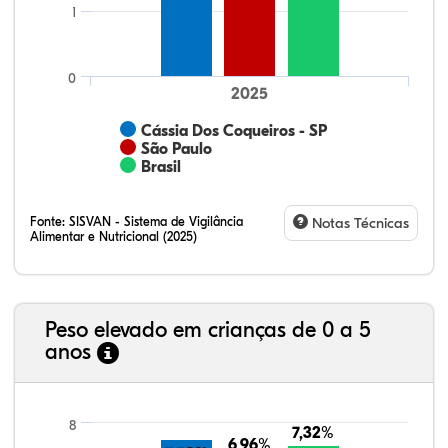
1
0
2025
Cássia Dos Coqueiros - SP
São Paulo
Brasil
Fonte:
SISVAN - Sistema de Vigilância
Notas Técnicas
Alimentar e Nutricional (2025)
Peso elevado em crianças de 0 a 5
anos
44,17%
7,79%
0,23%
47,39%
0,19%
0,22%
21,99%
7,16%
0,36%
66,18%
2,81%
1,50%
8
7,32%
7,32%
6,96%
6,96%