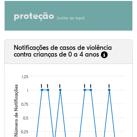
proteção
(
)
voltar ao topo
Notificações de casos de violência
contra crianças de 0 a 4 anos
1.25
1
1
1
1
1
1
1
1
1
1
1
1
Número de Notificações
1
0.75
0.5
0.25