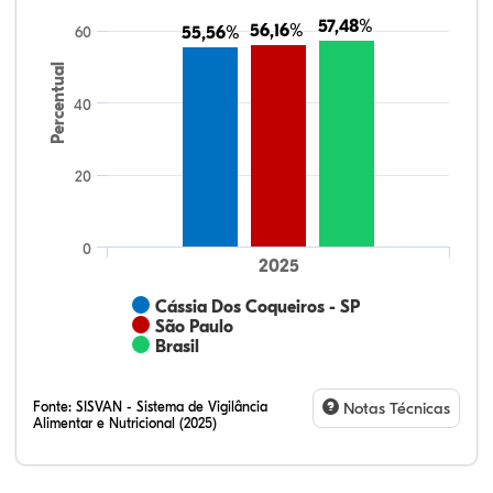
57,48%
57,48%
56,16%
56,16%
60
55,56%
55,56%
Percentual
40
20
0
2025
Cássia Dos Coqueiros - SP
São Paulo
Brasil
Fonte:
SISVAN - Sistema de Vigilância
Notas Técnicas
Alimentar e Nutricional (2025)