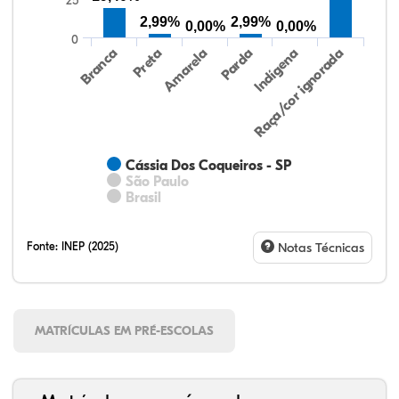
25
2,99%
2,99%
0,00%
0,00%
0
Preta
Indígena
Amarela
Raça/cor ignorada
Branca
Parda
Cássia Dos Coqueiros - SP
São Paulo
Brasil
Fonte:
INEP (2025)
Notas Técnicas
MATRÍCULAS EM PRÉ-ESCOLAS