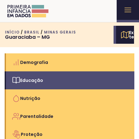
INÍCIO
/
BRASIL
/
MINAS GERAIS
Expl
Guaraciaba – MG
terr
Demografia
Educação
Nutrição
Parentalidade
Proteção