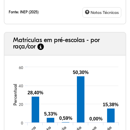
Fonte:
INEP (2025)
Notas Técnicas
Matrículas em pré-escolas - por
raça/cor
60
50,30%
40
Percentual
41,23%
4,67%
0,08%
49,88%
0,48%
3,66%
38,40%
3,47%
0,13%
50,15%
2,37%
5,48%
28,40%
20
15,38%
5,33%
0,59%
0,00%
0