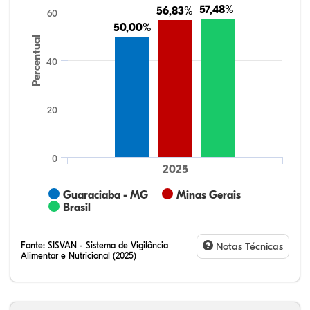
57,48%
57,48%
56,83%
56,83%
60
50,00%
50,00%
Percentual
40
20
0
2025
Guaraciaba - MG
Minas Gerais
Brasil
Fonte:
SISVAN - Sistema de Vigilância
Notas Técnicas
Alimentar e Nutricional (2025)