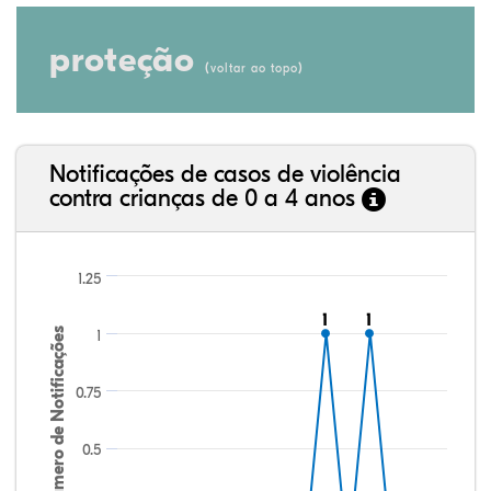
proteção
(
)
voltar ao topo
Notificações de casos de violência
contra crianças de 0 a 4 anos
1.25
1
1
1
1
Número de Notificações
1
0.75
0.5