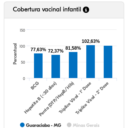
Cobertura vacinal infantil
150
102,63%
Percentual
100
81,58%
77,63%
72,37%
50
0
Hepatite B (<30 dias)
BCG
Penta (DTP/HepB/Hib)
Tríplice Viral - 1° Dose
Tríplice Viral - 2° Dose
Guaraciaba - MG
Minas Gerais