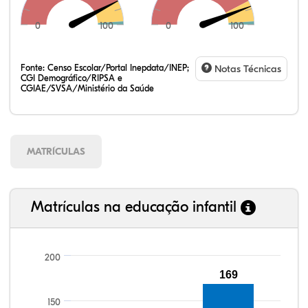
0
100
0
100
Fonte:
Censo Escolar/Portal Inepdata/INEP;
Notas Técnicas
CGI Demográfico/RIPSA e
CGIAE/SVSA/Ministério da Saúde
MATRÍCULAS
Matrículas na educação infantil
200
169
100,25%
100,09%
92,22%
96,04%
87,35%
99,81%
100,00%
88,82%
92,94%
78,33%
150