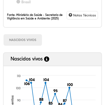
Brasil
Fonte:
Ministério da Saúde - Secretaria de
Notas Técnicas
Vigilância em Saúde e Ambiente (2025)
NASCIDOS VIVOS
Nascidos vivos
110
104
104
104
104
106
106
100
100
100
95
95
88
88
90
87
87
85
85
84
84