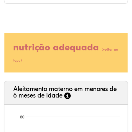
nutrição adequada
(
voltar ao
)
topo
38,32%
5,08%
0,13%
51,90%
0,38%
4,19%
35,89%
3,62%
0,11%
52,11%
2,54%
5,72%
Aleitamento materno em menores de
6 meses de idade
80