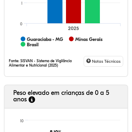
1
0
2025
Guaraciaba - MG
Minas Gerais
Brasil
Fonte:
SISVAN - Sistema de Vigilância
Notas Técnicas
Alimentar e Nutricional (2025)
Peso elevado em crianças de 0 a 5
anos
23,35%
11,01%
0,51%
62,43%
0,42%
2,29%
21,99%
7,16%
0,36%
66,18%
2,81%
1,50%
10