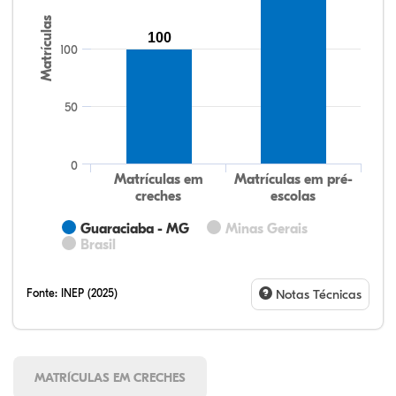
Matrículas
100
100
50
0
Matrículas em
Matrículas em pré-
creches
escolas
Guaraciaba - MG
Minas Gerais
Brasil
Fonte:
INEP (2025)
Notas Técnicas
MATRÍCULAS EM CRECHES