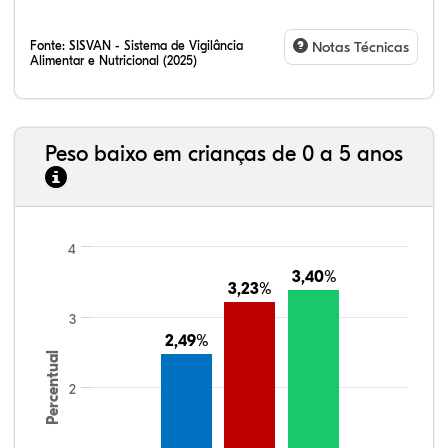
Fonte:
SISVAN - Sistema de Vigilância
Notas Técnicas
Alimentar e Nutricional (2025)
Peso baixo em crianças de 0 a 5 anos
4
3,40%
3,40%
3,23%
3,23%
3
2,49%
2,49%
Percentual
2