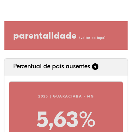
parentalidade
(
)
voltar ao topo
Percentual de pais ausentes
2025 | GUARACIABA - MG
5,63%