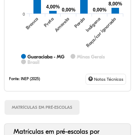
8,00%
4,00%
0,00%
0,00%
0
Preta
Indígena
Branca
Parda
Amarela
Raça/cor ignorada
Guaraciaba - MG
Minas Gerais
Brasil
Fonte:
INEP (2025)
Notas Técnicas
MATRÍCULAS EM PRÉ-ESCOLAS
Matrículas em pré-escolas por