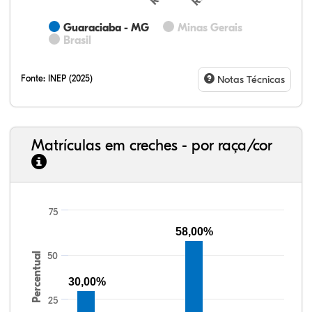
Guaraciaba - MG
Minas Gerais
Brasil
Fonte:
INEP (2025)
Notas Técnicas
Matrículas em creches - por raça/cor
75
32,57%
11,01%
0,59%
53,62%
0,23%
1,98%
33,06%
7,95%
0,46%
55,81%
1,22%
1,50%
58,00%
50
Percentual
30,00%
25