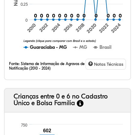
0.25
0
0
0
0
0
0
0
0
0
0
0
0
0
0
0
0
0
0
0
0
0
0
0
0
0
0
0
2016
2020
2024
2010
2014
2018
2022
2012
Legenda (clique para comparar com Brasil e o estado)
Guaraciaba - MG
MG
Brasil
Fonte:
Sistema de Informação de Agravos de
Notas Técnicas
Notificação (2010 - 2024)
31,88%
12,79%
0,59%
53,16%
0,20%
1,38%
32,57%
9,24%
0,46%
54,88%
1,27%
1,56%
Crianças entre 0 e 6 no Cadastro
Único e Bolsa Família
750
602