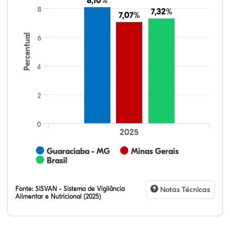
8,10%
8,10%
8
7,32%
7,32%
7,07%
7,07%
Percentual
6
4
2
0
2025
Guaraciaba - MG
Minas Gerais
Brasil
Fonte:
SISVAN - Sistema de Vigilância
Notas Técnicas
Alimentar e Nutricional (2025)