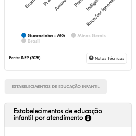
Preta
Indígena
Branca
Parda
Amarela
Raça/cor ignorada
Guaraciaba - MG
Minas Gerais
Brasil
Fonte:
INEP (2025)
Notas Técnicas
ESTABELECIMENTOS DE EDUCAÇÃO INFANTIL
Estabelecimentos de educação
infantil por atendimento