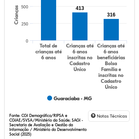
500
Crianças
413
316
250
0
Total de
Crianças até
Crianças até
crianças até
6 anos
6 anos
6 anos
inscritas no
beneficiárias
Cadastro
Bolsa
Único
Família e
inscritas no
Cadastro
Único
Guaraciaba - MG
Fonte:
CGI Demográfico/RIPSA e
Notas Técnicas
CGIAE/SVSA/Ministério da Saúde; SAGI -
Secretaria de Avaliação e Gestão da
Informação / Ministério do Desenvolvimento
Social (2025)