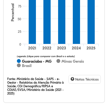
Percentual
75
50
25
33,60%
17,60%
0,00%
48,00%
0,80%
0,00%
32,28%
12,07%
0,23%
51,73%
2,94%
0,75%
0
2021
2022
2023
2024
2025
Legenda (clique para comparar com Brasil e o estado)
Guaraciaba - MG
Minas Gerais
Brasil
Fonte:
Ministério da Saúde - SAPS - e-
Notas Técnicas
Gestor - Relatórios da Atenção Primária à
Saúde; CGI Demográfico/RIPSA e
CGIAE/SVSA/Ministério da Saúde (2021 -
2025)