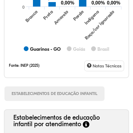
0,00%
0,00%
0,00%
0
Preta
Indígena
Branca
Parda
Amarela
Raça/cor ignorada
Guarinos - GO
Goiás
Brasil
Fonte:
INEP (2025)
Notas Técnicas
ESTABELECIMENTOS DE EDUCAÇÃO INFANTIL
Estabelecimentos de educação
infantil por atendimento