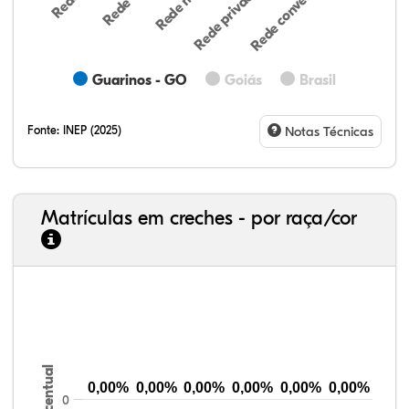
Rede conveniada (…
Rede privada (par…
Guarinos - GO
Goiás
Brasil
Fonte:
INEP (2025)
Notas Técnicas
Matrículas em creches - por raça/cor
24,18%
6,98%
0,91%
67,29%
0,15%
0,48%
33,06%
7,95%
0,46%
55,81%
1,22%
1,50%
Percentual
0,00%
0,00%
0,00%
0,00%
0,00%
0,00%
0