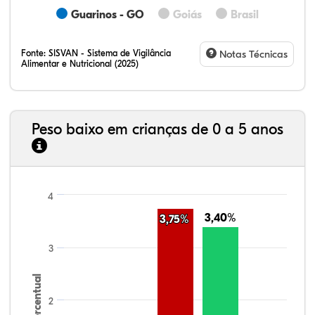
Guarinos - GO
Goiás
Brasil
Fonte:
SISVAN - Sistema de Vigilância
Notas Técnicas
Alimentar e Nutricional (2025)
Peso baixo em crianças de 0 a 5 anos
4
3,40%
3,40%
3,75%
3,75%
3
Percentual
2