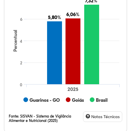
7,32%
7,32%
6,06%
6,06%
5,80%
5,80%
6
Percentual
4
2
0
2025
Guarinos - GO
Goiás
Brasil
Fonte:
SISVAN - Sistema de Vigilância
Notas Técnicas
Alimentar e Nutricional (2025)