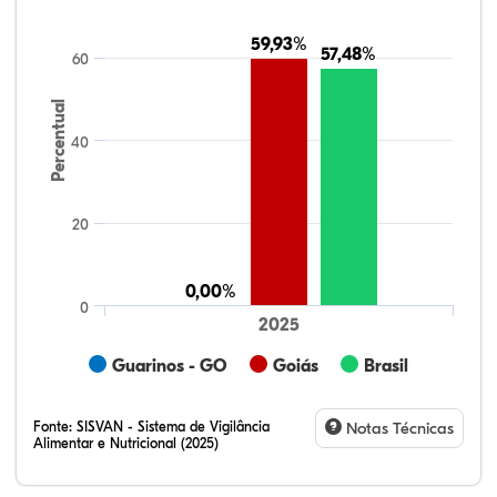
59,93%
59,93%
57,48%
57,48%
60
Percentual
40
20
0,00%
0,00%
0
2025
Guarinos - GO
Goiás
Brasil
Fonte:
SISVAN - Sistema de Vigilância
Notas Técnicas
Alimentar e Nutricional (2025)