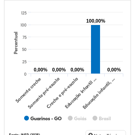
125
100,00%
100
Percentual
75
50
25
0,00%
0,00%
0,00%
0,00%
0
Somente creche
Somente pré-escola
Creche e pré-escola
Educação infantil …
Educação infantil, …
Guarinos - GO
Goiás
Brasil