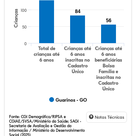
100
Crianças
84
56
50
0
Total de
Crianças até
Crianças até
crianças até
6 anos
6 anos
6 anos
inscritas no
beneficiárias
Cadastro
Bolsa
Único
Família e
inscritas no
Cadastro
Único
Guarinos - GO
Fonte:
CGI Demográfico/RIPSA e
Notas Técnicas
CGIAE/SVSA/Ministério da Saúde; SAGI -
Secretaria de Avaliação e Gestão da
Informação / Ministério do Desenvolvimento
Social (2025)