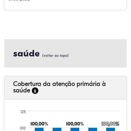
20,90%
8,96%
0,00%
70,15%
0,00%
0,00%
32,28%
12,07%
0,23%
51,73%
2,94%
0,75%
saúde
(
)
voltar ao topo
Cobertura da atenção primária à
saúde
125
100,00%
100,00%
100,00%
100,00%
100,00%
100,00%
100