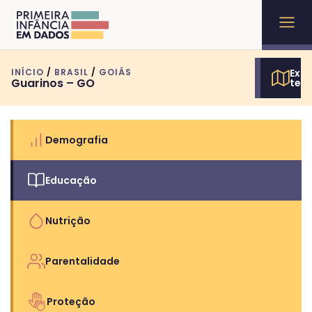
INÍCIO
/
BRASIL
/
GOIÁS
Expl
Guarinos – GO
terr
Demografia
Educação
Nutrição
Parentalidade
Proteção