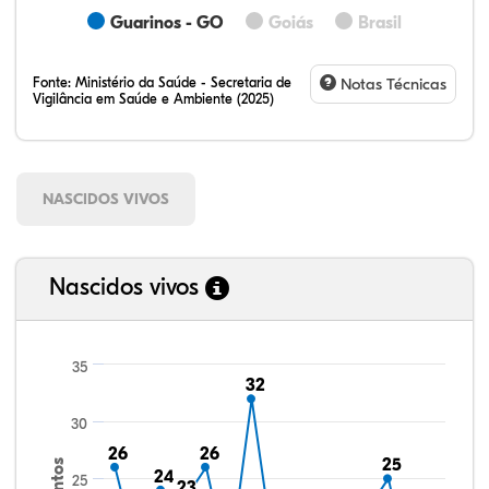
Guarinos - GO
Goiás
Brasil
Fonte:
Ministério da Saúde - Secretaria de
Notas Técnicas
Vigilância em Saúde e Ambiente (2025)
NASCIDOS VIVOS
Nascidos vivos
35
32
32
30
26
26
26
26
25
25
24
24
25
23
23