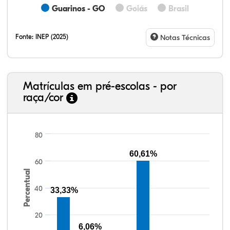
Guarinos - GO
Goiás
Brasil
Fonte:
INEP (2025)
Notas Técnicas
Matrículas em pré-escolas - por
raça/cor
80
60,61%
60
39,05%
2,10%
0,00%
46,53%
0,64%
11,68%
38,40%
3,47%
0,13%
50,15%
2,37%
5,48%
Percentual
40
33,33%
20
6,06%