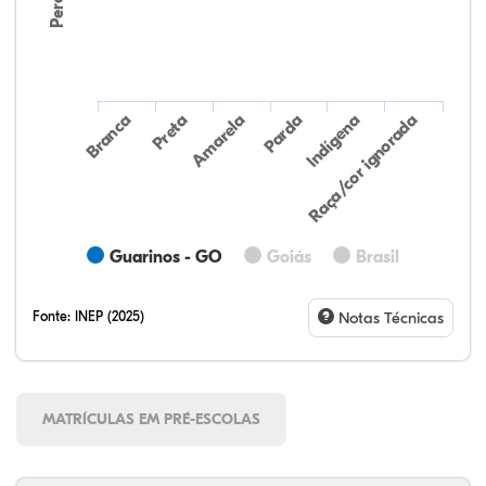
Preta
Indígena
Amarela
Raça/cor ignorada
Branca
Parda
Guarinos - GO
Goiás
Brasil
Fonte:
INEP (2025)
Notas Técnicas
MATRÍCULAS EM PRÉ-ESCOLAS