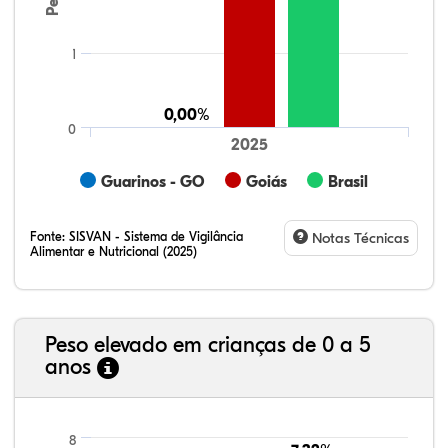
1
0,00%
0,00%
0
2025
Guarinos - GO
Goiás
Brasil
Fonte:
SISVAN - Sistema de Vigilância
Notas Técnicas
Alimentar e Nutricional (2025)
Peso elevado em crianças de 0 a 5
anos
17,77%
6,70%
0,90%
74,05%
0,20%
0,37%
21,99%
7,16%
0,36%
66,18%
2,81%
1,50%
8