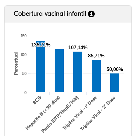
Cobertura vacinal infantil
150
135,71%
107,14%
Percentual
100
85,71%
50,00%
50
0
Hepatite B (<30 dias)
BCG
Penta (DTP/HepB/Hib)
Tríplice Viral - 1° Dose
Tríplice Viral - 2° Dose