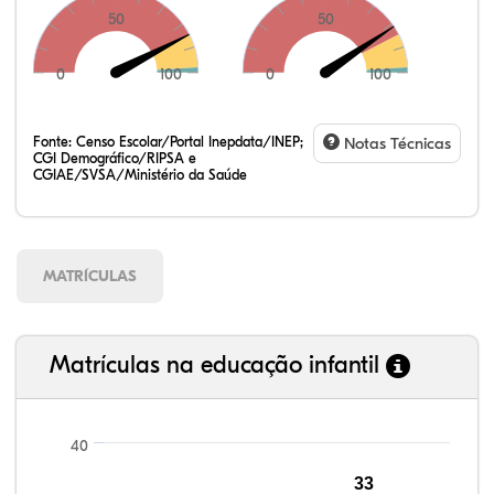
50
50
0
100
0
100
Fonte:
Censo Escolar/Portal Inepdata/INEP;
Notas Técnicas
CGI Demográfico/RIPSA e
CGIAE/SVSA/Ministério da Saúde
MATRÍCULAS
Matrículas na educação infantil
40
94,78%
92,97%
84,96%
90,01%
58,55%
99,81%
100,00%
88,82%
92,94%
78,33%
33