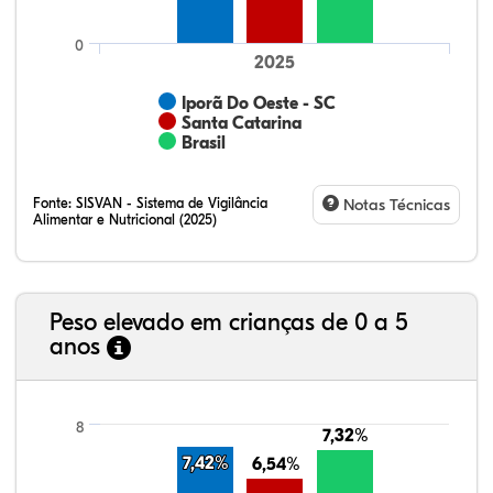
0
2025
Iporã Do Oeste - SC
Santa Catarina
Brasil
Fonte:
SISVAN - Sistema de Vigilância
Notas Técnicas
Alimentar e Nutricional (2025)
Peso elevado em crianças de 0 a 5
anos
68,17%
3,80%
0,24%
26,30%
1,19%
0,30%
21,99%
7,16%
0,36%
66,18%
2,81%
1,50%
8
7,32%
7,32%
7,42%
7,42%
6,54%
6,54%