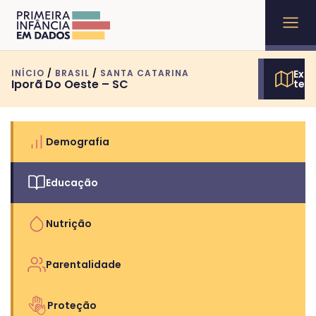
INÍCIO
/
BRASIL
/
SANTA CATARINA
Expl
Iporã Do Oeste – SC
terr
Demografia
Educação
Nutrição
Parentalidade
Proteção