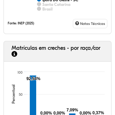
Iporã Do Oeste - SC
Santa Catarina
Brasil
Fonte:
INEP (2025)
Notas Técnicas
Matrículas em creches - por raça/cor
100
76,13%
4,31%
0,27%
18,65%
0,43%
0,21%
33,06%
7,95%
0,46%
55,81%
1,22%
1,50%
92,54%
Percentual
50
7,09%
0,37%
0,00%
0,00%
0,00%