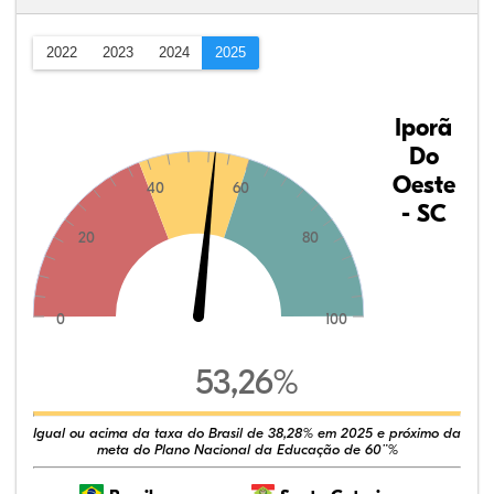
2022
2023
2024
2025
Iporã
Do
Oeste
40
60
- SC
20
80
0
100
53,26%
Igual ou acima da taxa do Brasil de 38,28% em 2025 e próximo da
meta do Plano Nacional da Educação de 60¨%