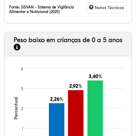
Fonte:
SISVAN - Sistema de Vigilância
Notas Técnicas
Alimentar e Nutricional (2025)
Peso baixo em crianças de 0 a 5 anos
4
3,40%
3,40%
2,92%
2,92%
3
2,26%
2,26%
Percentual
2
1