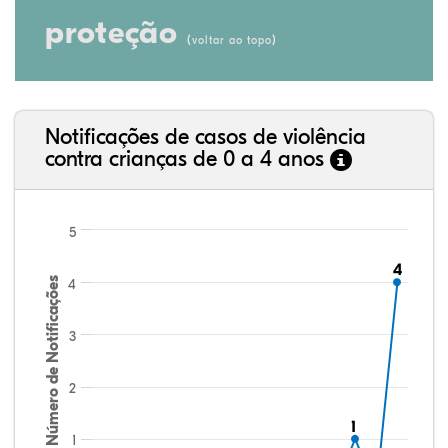
proteção
(
)
voltar ao topo
Notificações de casos de violência
contra crianças de 0 a 4 anos
5
4
4
Número de Notificações
4
3
2
1
1
1