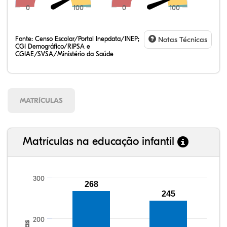
0
100
0
100
Fonte:
Censo Escolar/Portal Inepdata/INEP;
Notas Técnicas
CGI Demográfico/RIPSA e
CGIAE/SVSA/Ministério da Saúde
MATRÍCULAS
Matrículas na educação infantil
300
268
245
93,75%
92,80%
93,45%
96,16%
81,13%
99,81%
100,00%
88,82%
92,94%
78,33%
200