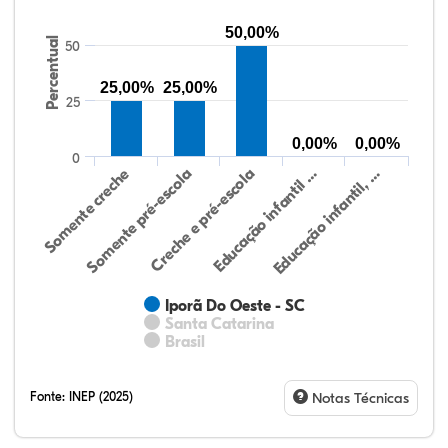
50,00%
Percentual
50
25,00%
25,00%
25
0,00%
0,00%
0
Educação infantil, …
Creche e pré-escola
Somente creche
Educação infantil …
Somente pré-escola
Iporã Do Oeste - SC
Santa Catarina
Brasil
Fonte:
INEP (2025)
Notas Técnicas