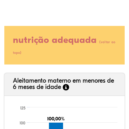
nutrição adequada
(
voltar ao
)
topo
80,23%
3,70%
0,00%
13,99%
0,64%
1,45%
35,89%
3,62%
0,11%
52,11%
2,54%
5,72%
Aleitamento materno em menores de
6 meses de idade
125
100,00%
100,00%
100