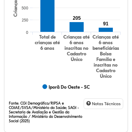
Crianças
500
205
250
91
0
Total de
Crianças até
Crianças até
crianças até
6 anos
6 anos
6 anos
inscritas no
beneficiárias
Cadastro
Bolsa
Único
Família e
inscritas no
Cadastro
Único
Iporã Do Oeste - SC
Fonte:
CGI Demográfico/RIPSA e
Notas Técnicas
CGIAE/SVSA/Ministério da Saúde; SAGI -
Secretaria de Avaliação e Gestão da
Informação / Ministério do Desenvolvimento
Social (2025)