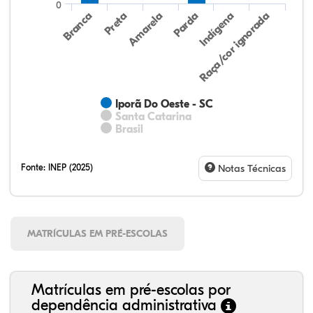
0
Preta
Indígena
Amarela
Raça/cor ignorada
Branca
Parda
Iporã Do Oeste - SC
Santa Catarina
Brasil
Fonte:
INEP (2025)
Notas Técnicas
MATRÍCULAS EM PRÉ-ESCOLAS
Matrículas em pré-escolas por
dependência administrativa