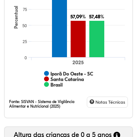
Percentual
75
57,09%
57,09%
57,48%
57,48%
50
25
0
2025
Iporã Do Oeste - SC
Santa Catarina
Brasil
Fonte:
SISVAN - Sistema de Vigilância
Notas Técnicas
Alimentar e Nutricional (2025)
Altura das crianças de 0 a 5 anos