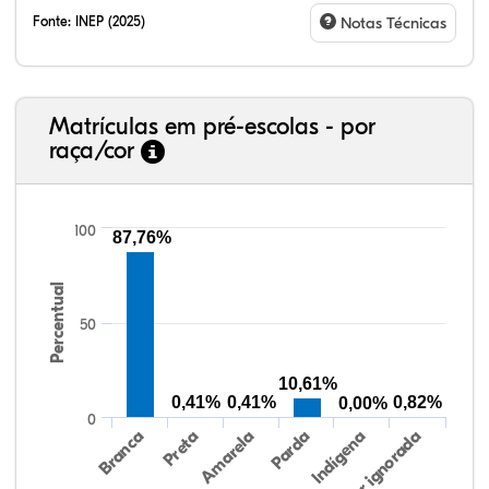
Fonte:
INEP (2025)
Notas Técnicas
Matrículas em pré-escolas - por
raça/cor
100
87,76%
Percentual
80,86%
3,50%
0,00%
13,68%
0,62%
1,34%
38,40%
3,47%
0,13%
50,15%
2,37%
5,48%
50
10,61%
0,41%
0,41%
0,82%
0,00%
0
Preta
Indígena
Amarela
Raça/cor ignorada
Branca
Parda