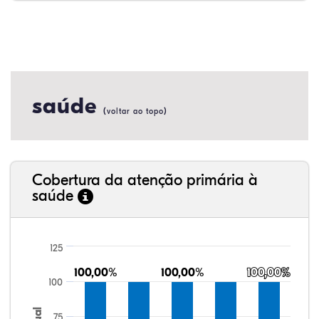
saúde
(
)
voltar ao topo
Cobertura da atenção primária à
saúde
125
100,00%
100,00%
100,00%
100,00%
100,00%
100,00%
100
75