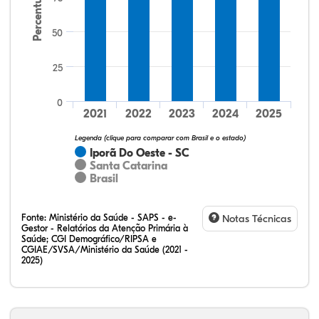
Percentual
50
25
72,73%
11,36%
0,00%
11,36%
4,55%
0,00%
32,28%
12,07%
0,23%
51,73%
2,94%
0,75%
0
2021
2022
2023
2024
2025
Legenda (clique para comparar com Brasil e o estado)
Iporã Do Oeste - SC
Santa Catarina
Brasil
Fonte:
Ministério da Saúde - SAPS - e-
Notas Técnicas
Gestor - Relatórios da Atenção Primária à
Saúde; CGI Demográfico/RIPSA e
CGIAE/SVSA/Ministério da Saúde (2021 -
2025)