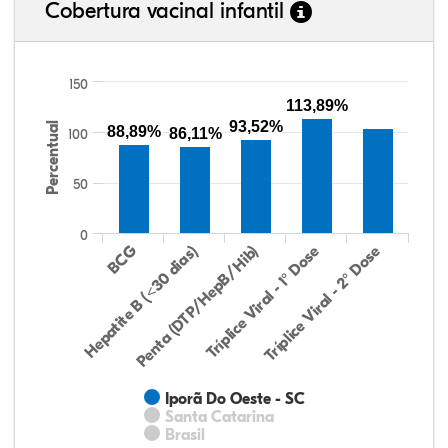
Cobertura vacinal infantil
150
113,89%
93,52%
Percentual
88,89%
86,11%
100
50
0
Hepatite B (<30 dias)
BCG
Penta (DTP/HepB/Hib)
Tríplice Viral - 1° Dose
Tríplice Viral - 2° Dose
Iporã Do Oeste - SC
Santa Catarina
Brasil