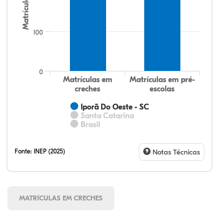
Matrículas
100
0
Matrículas em
Matrículas em pré-
creches
escolas
Iporã Do Oeste - SC
Santa Catarina
Brasil
Fonte:
INEP (2025)
Notas Técnicas
MATRÍCULAS EM CRECHES