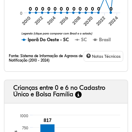
0
0
0
0
0
0
0
0
0
0
0
0
0
0
0
0
0
0
0
0
0
0
0
0
0
0
0
2024
2010
2012
2014
2016
2018
2020
2022
Legenda (clique para comparar com Brasil e o estado)
Iporã Do Oeste - SC
SC
Brasil
Fonte:
Sistema de Informação de Agravos de
Notas Técnicas
Notificação (2010 - 2024)
74,03%
5,10%
0,26%
19,73%
0,70%
0,19%
32,57%
9,24%
0,46%
54,88%
1,27%
1,56%
Crianças entre 0 e 6 no Cadastro
Único e Bolsa Família
1000
817
750