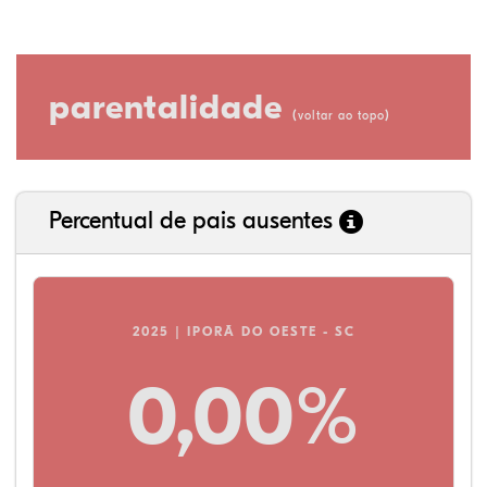
parentalidade
(
)
voltar ao topo
Percentual de pais ausentes
2025 | IPORÃ DO OESTE - SC
0,00%