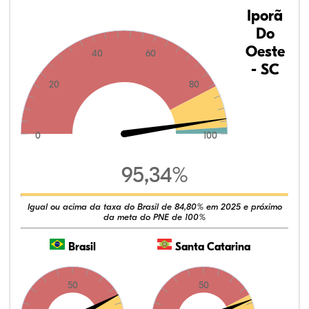
Iporã
Do
Oeste
40
60
- SC
20
80
0
100
95,34%
Igual ou acima da taxa do Brasil de 84,80% em 2025 e próximo
da meta do PNE de 100%
Brasil
Santa Catarina
50
50