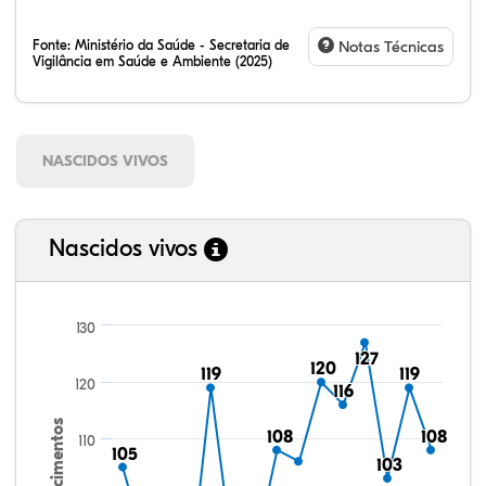
Fonte:
Ministério da Saúde - Secretaria de
Notas Técnicas
Vigilância em Saúde e Ambiente (2025)
NASCIDOS VIVOS
Nascidos vivos
130
127
127
120
120
119
119
119
119
120
116
116
Nascimentos
108
108
108
108
110
105
105
103
103