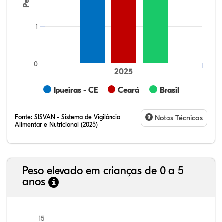
1
0
2025
Ipueiras - CE
Ceará
Brasil
Fonte:
SISVAN - Sistema de Vigilância
Notas Técnicas
Alimentar e Nutricional (2025)
Peso elevado em crianças de 0 a 5
anos
7,96%
1,98%
0,28%
83,68%
0,47%
5,64%
21,99%
7,16%
0,36%
66,18%
2,81%
1,50%
15