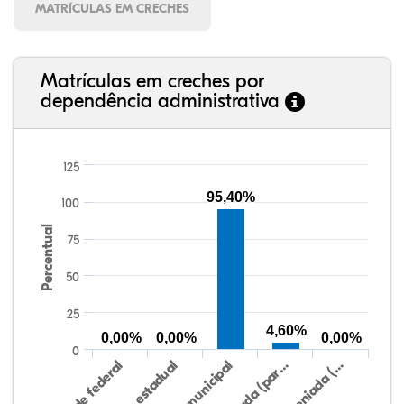
MATRÍCULAS EM CRECHES
Matrículas em creches por
dependência administrativa
125
95,40%
100
Percentual
75
50
25
4,60%
0,00%
0,00%
0,00%
0
Rede federal
Rede estadual
Rede municipal