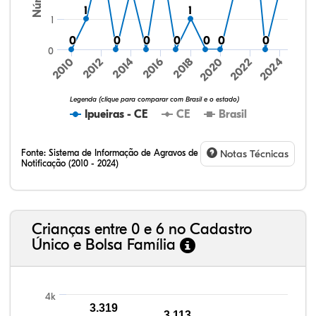
1
1
1
1
1
0
0
0
0
0
0
0
0
0
0
0
0
0
0
0
2024
2010
2012
2014
2016
2018
2020
2022
Legenda (clique para comparar com Brasil e o estado)
Ipueiras - CE
CE
Brasil
Fonte:
Sistema de Informação de Agravos de
Notas Técnicas
Notificação (2010 - 2024)
10,68%
2,65%
0,33%
74,03%
0,39%
11,93%
32,57%
9,24%
0,46%
54,88%
1,27%
1,56%
Crianças entre 0 e 6 no Cadastro
Único e Bolsa Família
4k
3.319
3.113