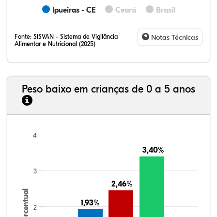
Ipueiras - CE
Ceará
Brasil
Fonte:
SISVAN - Sistema de Vigilância
Notas Técnicas
Alimentar e Nutricional (2025)
Peso baixo em crianças de 0 a 5 anos
4
3,40%
3,40%
3
2,46%
2,46%
Percentual
1,93%
1,93%
2