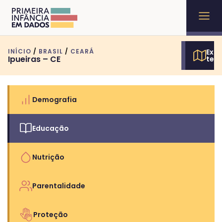
INÍCIO
/
BRASIL
/
CEARÁ
Expl
Ipueiras – CE
terr
Demografia
Educação
Nutrição
Parentalidade
Proteção