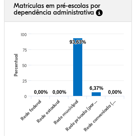
Matrículas em pré-escolas por
dependência administrativa
100
93,63%
75
Percentual
50
25
6,37%
0,00%
0,00%
0,00%
0
Rede federal
Rede estadual
Rede municipal
Rede privada (par…
Rede conveniada (…