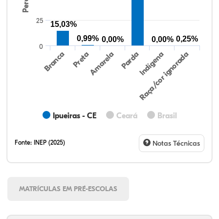
25
15,03%
0,99%
0,25%
0,00%
0,00%
0
Preta
Indígena
Amarela
Raça/cor ignorada
Branca
Parda
Ipueiras - CE
Ceará
Brasil
Fonte:
INEP (2025)
Notas Técnicas
MATRÍCULAS EM PRÉ-ESCOLAS