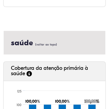
saúde
(
)
voltar ao topo
Cobertura da atenção primária à
saúde
125
100,00%
100,00%
100,00%
100,00%
100,00%
100,00%
100