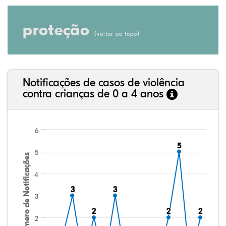
proteção
(
)
voltar ao topo
Notificações de casos de violência
contra crianças de 0 a 4 anos
6
5
5
5
Número de Notificações
4
3
3
3
3
3
2
2
2
2
2
2
2