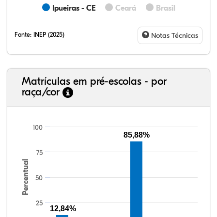
Ipueiras - CE
Ceará
Brasil
Fonte:
INEP (2025)
Notas Técnicas
Matrículas em pré-escolas - por
raça/cor
100
85,88%
75
19,49%
1,36%
0,00%
70,59%
0,00%
8,56%
38,40%
3,47%
0,13%
50,15%
2,37%
5,48%
Percentual
50
25
12,84%