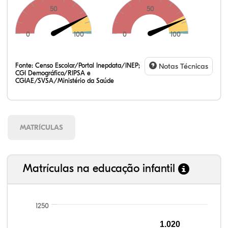
50
50
0
100
0
100
Fonte:
Censo Escolar/Portal Inepdata/INEP;
Notas Técnicas
CGI Demográfico/RIPSA e
CGIAE/SVSA/Ministério da Saúde
MATRÍCULAS
Matrículas na educação infantil
1250
110,10%
112,10%
93,30%
92,46%
80,94%
99,81%
100,00%
88,82%
92,94%
78,33%
1.020