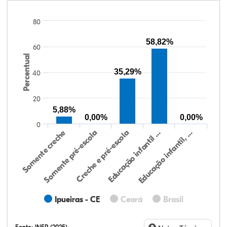
80
58,82%
60
Percentual
35,29%
40
20
5,88%
0,00%
0,00%
0
Educação infantil, …
Creche e pré-escola
Somente creche
Educação infantil …
Somente pré-escola
Ipueiras - CE
Ceará
Brasil