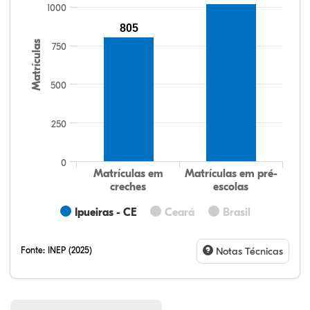
1000
805
Matrículas
750
500
250
0
Matrículas em
Matrículas em pré-
creches
escolas
Ipueiras - CE
Ceará
Brasil
Fonte:
INEP (2025)
Notas Técnicas