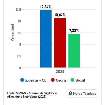
12,37%
12,37%
12.5
10,67%
10,67%
10
Percentual
7,32%
7,32%
7.5
5
2.5
0
2025
Ipueiras - CE
Ceará
Brasil
Fonte:
SISVAN - Sistema de Vigilância
Notas Técnicas
Alimentar e Nutricional (2025)