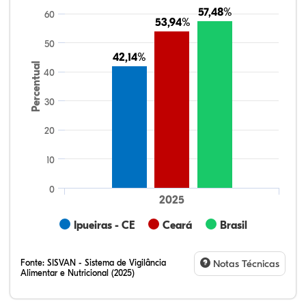
57,48%
57,48%
60
53,94%
53,94%
50
42,14%
42,14%
Percentual
40
30
20
10
0
2025
Ipueiras - CE
Ceará
Brasil
Fonte:
SISVAN - Sistema de Vigilância
Notas Técnicas
Alimentar e Nutricional (2025)