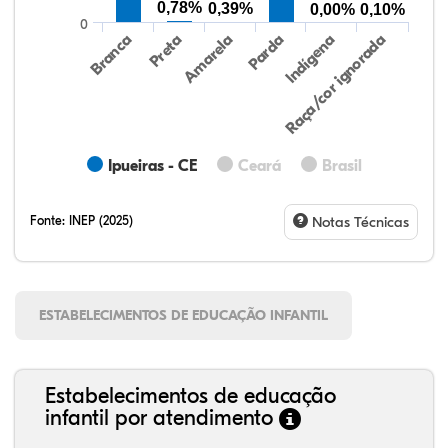
0,78%
0,39%
0,00%
0,10%
0
Preta
Indígena
Amarela
Raça/cor ignorada
Branca
Parda
Ipueiras - CE
Ceará
Brasil
Fonte:
INEP (2025)
Notas Técnicas
ESTABELECIMENTOS DE EDUCAÇÃO INFANTIL
Estabelecimentos de educação
infantil por atendimento