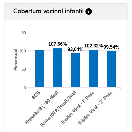
Cobertura vacinal infantil
150
107,66%
102,32%
99,54%
93,04%
Percentual
100
50
0
Hepatite B (<30 dias)
BCG
Penta (DTP/HepB/Hib)
Tríplice Viral - 1° Dose
Tríplice Viral - 2° Dose