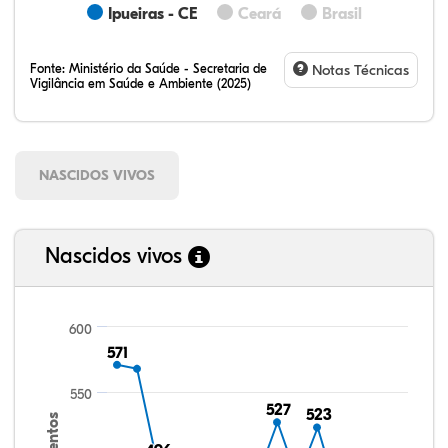
Ipueiras - CE
Ceará
Brasil
Fonte:
Ministério da Saúde - Secretaria de
Notas Técnicas
Vigilância em Saúde e Ambiente (2025)
NASCIDOS VIVOS
Nascidos vivos
600
571
571
550
527
527
523
523