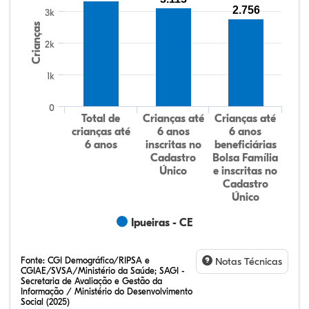
2.756
3k
Crianças
2k
1k
0
Total de
Crianças até
Crianças até
crianças até
6 anos
6 anos
6 anos
inscritas no
beneficiárias
Cadastro
Bolsa Família
Único
e inscritas no
Cadastro
Único
Ipueiras - CE
Fonte:
CGI Demográfico/RIPSA e
Notas Técnicas
CGIAE/SVSA/Ministério da Saúde; SAGI -
Secretaria de Avaliação e Gestão da
Informação / Ministério do Desenvolvimento
Social (2025)