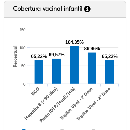
Cobertura vacinal infantil
150
104,35%
Percentual
100
86,96%
69,57%
65,22%
65,22%
50
0
Hepatite B (<30 dias)
BCG
Penta (DTP/HepB/Hib)
Tríplice Viral - 1° Dose
Tríplice Viral - 2° Dose