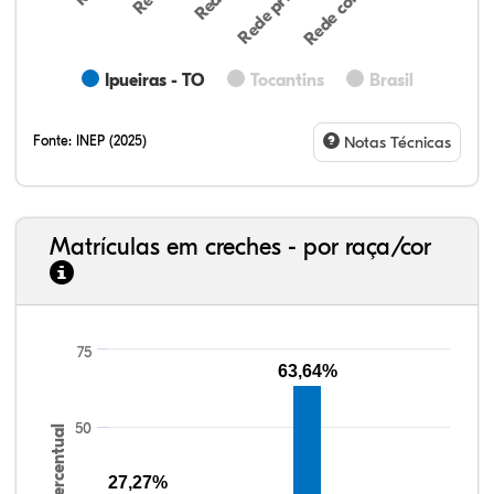
Ipueiras - TO
Tocantins
Brasil
Fonte:
INEP (2025)
Notas Técnicas
Matrículas em creches - por raça/cor
75
13,31%
9,88%
1,24%
73,07%
2,05%
0,45%
33,06%
7,95%
0,46%
55,81%
1,22%
1,50%
63,64%
50
Percentual
27,27%