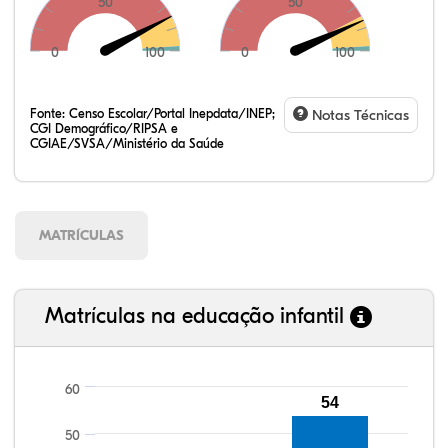
50
50
0
100
0
100
Fonte:
Censo Escolar/Portal Inepdata/INEP;
Notas Técnicas
CGI Demográfico/RIPSA e
CGIAE/SVSA/Ministério da Saúde
MATRÍCULAS
Matrículas na educação infantil
60
54
107,84%
109,24%
90,21%
95,47%
70,94%
99,81%
100,00%
88,82%
92,94%
78,33%
50