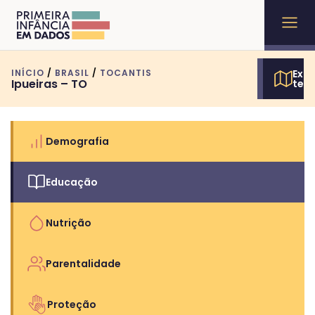
INÍCIO
/
BRASIL
/
TOCANTIS
Expl
Ipueiras – TO
terr
Demografia
Educação
Nutrição
Parentalidade
Proteção