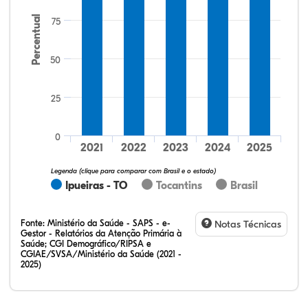
Percentual
75
50
25
12,50%
18,75%
0,00%
50,00%
12,50%
6,25%
32,28%
12,07%
0,23%
51,73%
2,94%
0,75%
0
2021
2022
2023
2024
2025
Legenda (clique para comparar com Brasil e o estado)
Ipueiras - TO
Tocantins
Brasil
Fonte:
Ministério da Saúde - SAPS - e-
Notas Técnicas
Gestor - Relatórios da Atenção Primária à
Saúde; CGI Demográfico/RIPSA e
CGIAE/SVSA/Ministério da Saúde (2021 -
2025)