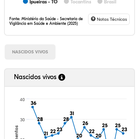
Ipueiras - TO
Tocantins
Brasil
Fonte:
Ministério da Saúde - Secretaria de
Notas Técnicas
Vigilância em Saúde e Ambiente (2025)
NASCIDOS VIVOS
Nascidos vivos
40
36
36
31
31
28
28
28
28
30
26
26
25
25
25
25
23
23
23
23
22
22
22
22
21
21
20
20
20
20