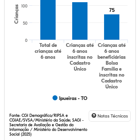
100
Crianças
75
50
0
Total de
Crianças até
Crianças até
crianças até
6 anos
6 anos
6 anos
inscritas no
beneficiárias
Cadastro
Bolsa
Único
Família e
inscritas no
Cadastro
Único
Ipueiras - TO
Fonte:
CGI Demográfico/RIPSA e
Notas Técnicas
CGIAE/SVSA/Ministério da Saúde; SAGI -
Secretaria de Avaliação e Gestão da
Informação / Ministério do Desenvolvimento
Social (2025)