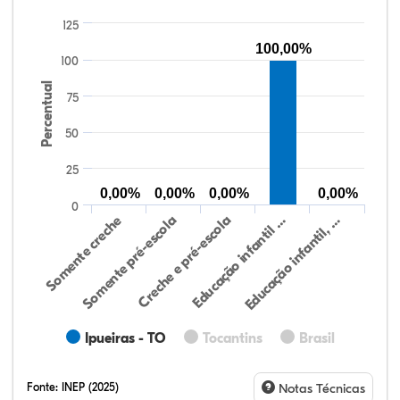
125
100,00%
100
Percentual
75
50
25
0,00%
0,00%
0,00%
0,00%
0
Somente creche
Somente pré-escola
Creche e pré-escola
Educação infantil …
Educação infantil, …
Ipueiras - TO
Tocantins
Brasil
Fonte:
INEP (2025)
Notas Técnicas