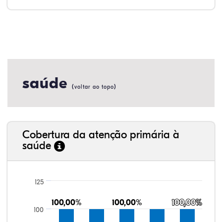
saúde
(
)
voltar ao topo
Cobertura da atenção primária à
saúde
125
100,00%
100,00%
100,00%
100,00%
100,00%
100,00%
100