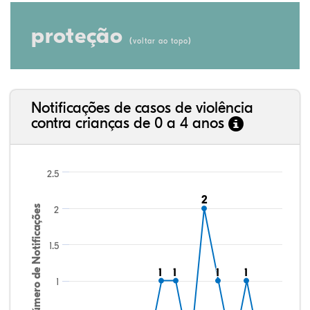
proteção
(
)
voltar ao topo
Notificações de casos de violência
contra crianças de 0 a 4 anos
2.5
2
2
Número de Notificações
2
1.5
1
1
1
1
1
1
1
1
1