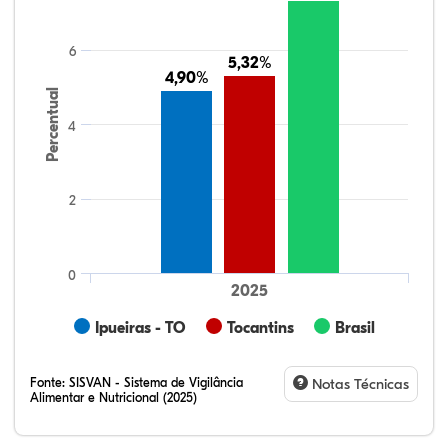
6
5,32%
5,32%
4,90%
4,90%
Percentual
4
2
0
2025
Ipueiras - TO
Tocantins
Brasil
Fonte:
SISVAN - Sistema de Vigilância
Notas Técnicas
Alimentar e Nutricional (2025)