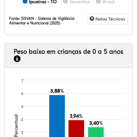
Ipueiras - TO
Tocantins
Brasil
Fonte:
SISVAN - Sistema de Vigilância
Notas Técnicas
Alimentar e Nutricional (2025)
Peso baixo em crianças de 0 a 5 anos
7
5,88%
5,88%
6
5
3,94%
3,94%
Percentual
4
3,40%
3,40%
3