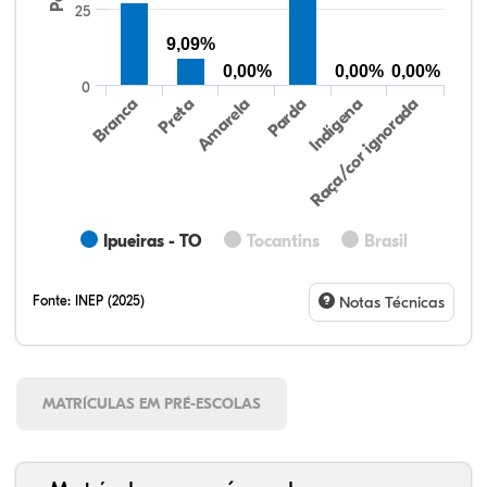
25
9,09%
0,00%
0,00%
0,00%
0
Preta
Indígena
Branca
Parda
Amarela
Raça/cor ignorada
Ipueiras - TO
Tocantins
Brasil
Fonte:
INEP (2025)
Notas Técnicas
MATRÍCULAS EM PRÉ-ESCOLAS