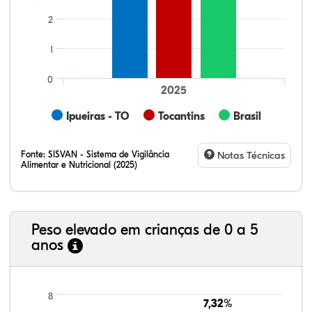
2
1
0
2025
Ipueiras - TO
Tocantins
Brasil
Fonte:
SISVAN - Sistema de Vigilância
Notas Técnicas
Alimentar e Nutricional (2025)
Peso elevado em crianças de 0 a 5
anos
9,07%
8,92%
1,36%
75,81%
4,57%
0,27%
21,99%
7,16%
0,36%
66,18%
2,81%
1,50%
8
7,32%
7,32%