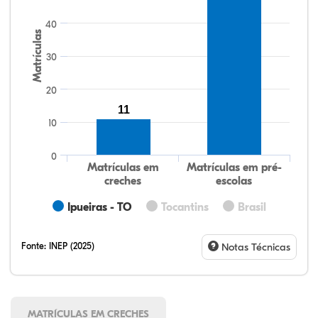
40
Matrículas
30
20
11
10
0
Matrículas em
Matrículas em pré-
creches
escolas
Ipueiras - TO
Tocantins
Brasil
Fonte:
INEP (2025)
Notas Técnicas
MATRÍCULAS EM CRECHES