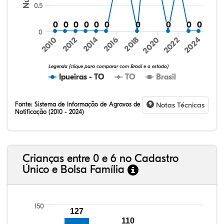
0.5
0
0
0
0
0
0
0
0
0
0
0
0
0
0
0
0
0
0
0
0
0
2016
2024
2010
2018
2012
2020
2014
2022
Legenda (clique para comparar com Brasil e o estado)
Ipueiras - TO
TO
Brasil
Fonte:
Sistema de Informação de Agravos de
Notas Técnicas
Notificação (2010 - 2024)
13,05%
10,95%
1,68%
72,42%
1,68%
0,21%
32,57%
9,24%
0,46%
54,88%
1,27%
1,56%
Crianças entre 0 e 6 no Cadastro
Único e Bolsa Família
150
127
110