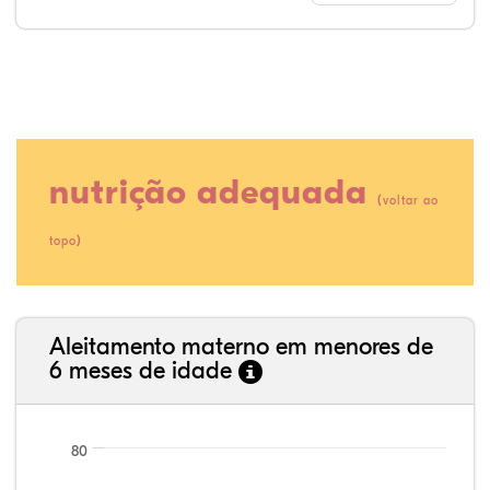
nutrição adequada
(
voltar ao
)
topo
16,10%
3,90%
0,00%
65,85%
2,44%
11,71%
35,89%
3,62%
0,11%
52,11%
2,54%
5,72%
Aleitamento materno em menores de
6 meses de idade
80