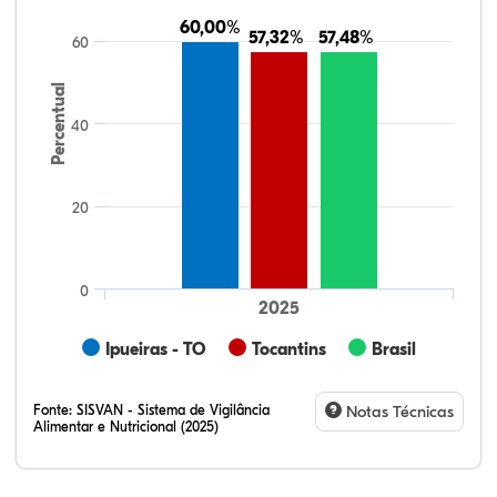
60,00%
60,00%
57,32%
57,32%
57,48%
57,48%
60
Percentual
40
20
0
2025
Ipueiras - TO
Tocantins
Brasil
Fonte:
SISVAN - Sistema de Vigilância
Notas Técnicas
Alimentar e Nutricional (2025)