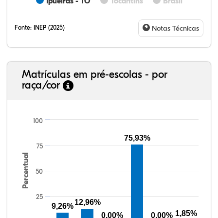
Ipueiras - TO
Tocantins
Brasil
Fonte:
INEP (2025)
Notas Técnicas
Matrículas em pré-escolas - por
raça/cor
100
75,93%
75
16,72%
3,54%
0,00%
66,88%
2,25%
10,61%
38,40%
3,47%
0,13%
50,15%
2,37%
5,48%
Percentual
50
25
12,96%
9,26%
1,85%
0,00%
0,00%