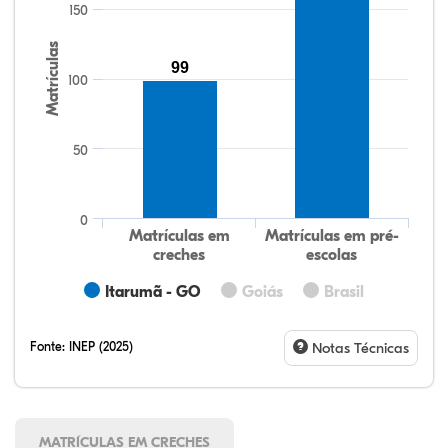
150
Matrículas
99
100
50
0
Matrículas em
Matrículas em pré-
creches
escolas
Itarumã - GO
Goiás
Brasil
Fonte:
INEP (2025)
Notas Técnicas
MATRÍCULAS EM CRECHES