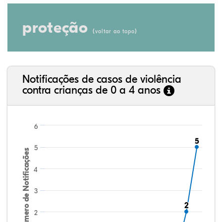
proteção
(
)
voltar ao topo
Notificações de casos de violência
contra crianças de 0 a 4 anos
6
5
5
5
Número de Notificações
4
3
2
2
2