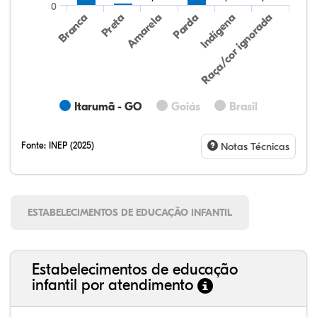
0
Preta
Indígena
Branca
Parda
Amarela
Raça/cor ignorada
Itarumã - GO
Goiás
Brasil
Fonte:
INEP (2025)
Notas Técnicas
ESTABELECIMENTOS DE EDUCAÇÃO INFANTIL
Estabelecimentos de educação
infantil por atendimento