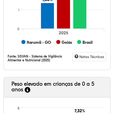
1
0
2025
Itarumã - GO
Goiás
Brasil
Fonte:
SISVAN - Sistema de Vigilância
Notas Técnicas
Alimentar e Nutricional (2025)
Peso elevado em crianças de 0 a 5
anos
17,77%
6,70%
0,90%
74,05%
0,20%
0,37%
21,99%
7,16%
0,36%
66,18%
2,81%
1,50%
8
7,32%
7,32%