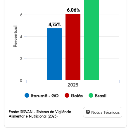
6,06%
6,06%
6
4,75%
4,75%
Percentual
4
2
0
2025
Itarumã - GO
Goiás
Brasil
Fonte:
SISVAN - Sistema de Vigilância
Notas Técnicas
Alimentar e Nutricional (2025)