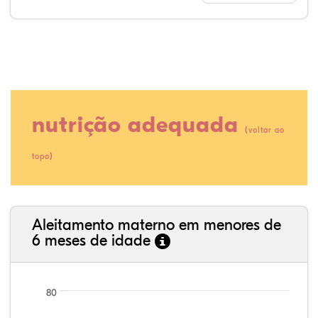
nutrição adequada
(
voltar ao
)
topo
36,59%
1,90%
0,00%
48,83%
0,29%
12,39%
35,89%
3,62%
0,11%
52,11%
2,54%
5,72%
Aleitamento materno em menores de
6 meses de idade
80