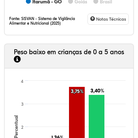
Itarumã - GO
Goiás
Brasil
Fonte:
SISVAN - Sistema de Vigilância
Notas Técnicas
Alimentar e Nutricional (2025)
Peso baixo em crianças de 0 a 5 anos
4
3,40%
3,40%
3,75%
3,75%
3
Percentual
2
1,36%
1,36%