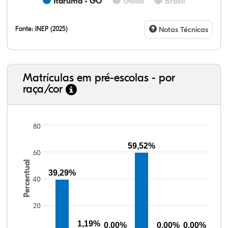
Itarumã - GO
Goiás
Brasil
Fonte:
INEP (2025)
Notas Técnicas
Matrículas em pré-escolas - por
raça/cor
80
59,52%
60
39,05%
2,10%
0,00%
46,53%
0,64%
11,68%
38,40%
3,47%
0,13%
50,15%
2,37%
5,48%
Percentual
39,29%
40
20
1,19%
0,00%
0,00%
0,00%