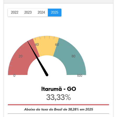
2022
2023
2024
2025
40
60
20
80
0
100
Itarumã - GO
33,33%
Abaixo da taxa do Brasil de 38,28% em 2025