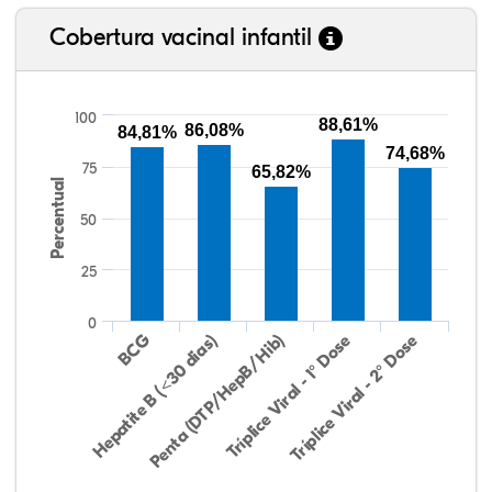
Cobertura vacinal infantil
100
88,61%
86,08%
84,81%
74,68%
75
65,82%
Percentual
50
25
0
Hepatite B (<30 dias)
BCG
Penta (DTP/HepB/Hib)
Tríplice Viral - 1° Dose
Tríplice Viral - 2° Dose