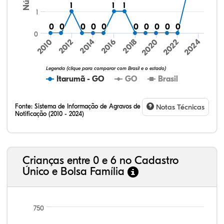
1
1
1
1
1
1
1
0
0
0
0
0
0
0
0
0
0
0
0
0
0
0
0
0
0
0
0
0
2024
2010
2012
2014
2016
2018
2020
2022
Legenda (clique para comparar com Brasil e o estado)
Itarumã - GO
GO
Brasil
Fonte:
Sistema de Informação de Agravos de
Notas Técnicas
Notificação (2010 - 2024)
24,61%
7,79%
0,99%
65,97%
0,10%
0,54%
32,57%
9,24%
0,46%
54,88%
1,27%
1,56%
Crianças entre 0 e 6 no Cadastro
Único e Bolsa Família
750