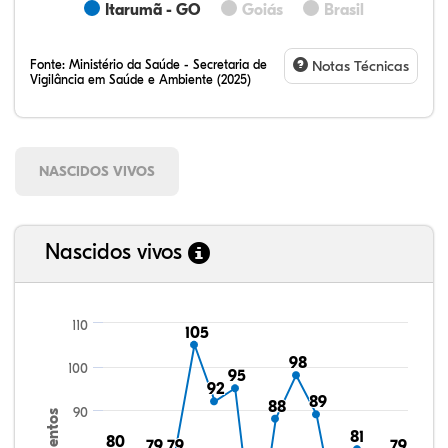
Itarumã - GO
Goiás
Brasil
Fonte:
Ministério da Saúde - Secretaria de
Notas Técnicas
Vigilância em Saúde e Ambiente (2025)
NASCIDOS VIVOS
Nascidos vivos
110
105
105
98
98
100
95
95
92
92
89
89
88
88
90
81
81
80
80
79
79
79
79
79
79