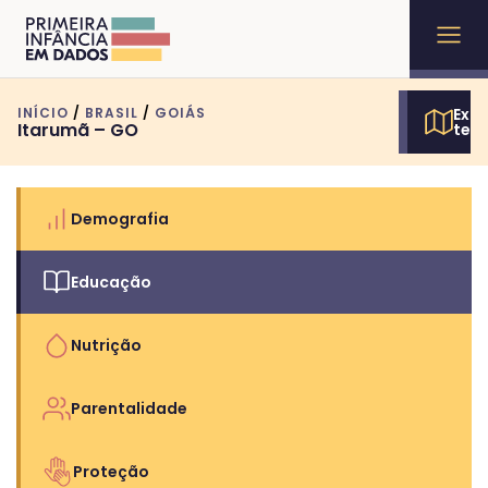
INÍCIO
/
BRASIL
/
GOIÁS
Expl
Itarumã – GO
terr
Demografia
Educação
Nutrição
Parentalidade
Proteção