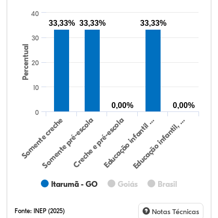
40
33,33%
33,33%
33,33%
30
Percentual
20
10
0,00%
0,00%
0
Educação infantil, …
Creche e pré-escola
Somente creche
Educação infantil …
Somente pré-escola
Itarumã - GO
Goiás
Brasil
Fonte:
INEP (2025)
Notas Técnicas