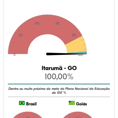
40
60
20
80
0
100
Itarumã - GO
100,00%
Dentro ou muito próximo da meta do Plano Nacional da Educação
de 100¨%
Brasil
Goiás