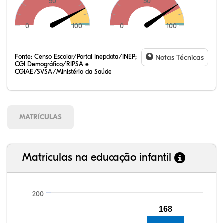
50
50
0
100
0
100
Fonte:
Censo Escolar/Portal Inepdata/INEP;
Notas Técnicas
CGI Demográfico/RIPSA e
CGIAE/SVSA/Ministério da Saúde
MATRÍCULAS
Matrículas na educação infantil
200
168
94,78%
92,97%
84,96%
90,01%
58,55%
99,81%
100,00%
88,82%
92,94%
78,33%