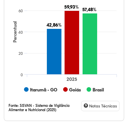
59,93%
59,93%
57,48%
57,48%
60
Percentual
42,86%
42,86%
40
20
0
2025
Itarumã - GO
Goiás
Brasil
Fonte:
SISVAN - Sistema de Vigilância
Notas Técnicas
Alimentar e Nutricional (2025)