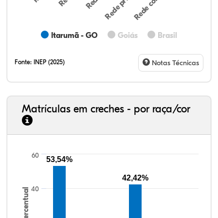
Itarumã - GO
Goiás
Brasil
Fonte:
INEP (2025)
Notas Técnicas
Matrículas em creches - por raça/cor
60
24,18%
6,98%
0,91%
67,29%
0,15%
0,48%
33,06%
7,95%
0,46%
55,81%
1,22%
1,50%
53,54%
42,42%
40
Percentual