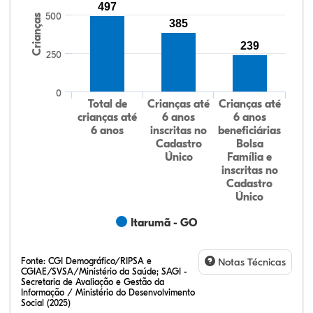
497
500
Crianças
385
239
250
0
Total de
Crianças até
Crianças até
crianças até
6 anos
6 anos
6 anos
inscritas no
beneficiárias
Cadastro
Bolsa
Único
Família e
inscritas no
Cadastro
Único
Itarumã - GO
Fonte:
CGI Demográfico/RIPSA e
Notas Técnicas
CGIAE/SVSA/Ministério da Saúde; SAGI -
Secretaria de Avaliação e Gestão da
Informação / Ministério do Desenvolvimento
Social (2025)