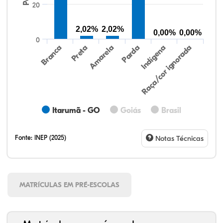
20
2,02%
2,02%
0,00%
0,00%
0
Preta
Indígena
Branca
Parda
Amarela
Raça/cor ignorada
Itarumã - GO
Goiás
Brasil
Fonte:
INEP (2025)
Notas Técnicas
MATRÍCULAS EM PRÉ-ESCOLAS