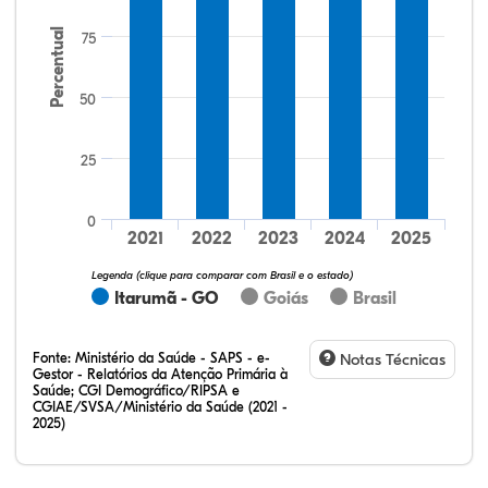
Percentual
75
50
25
20,90%
8,96%
0,00%
70,15%
0,00%
0,00%
32,28%
12,07%
0,23%
51,73%
2,94%
0,75%
0
2021
2022
2023
2024
2025
Legenda (clique para comparar com Brasil e o estado)
Itarumã - GO
Goiás
Brasil
Fonte:
Ministério da Saúde - SAPS - e-
Notas Técnicas
Gestor - Relatórios da Atenção Primária à
Saúde; CGI Demográfico/RIPSA e
CGIAE/SVSA/Ministério da Saúde (2021 -
2025)