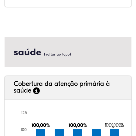
saúde
(
)
voltar ao topo
Cobertura da atenção primária à
saúde
125
100,00%
100,00%
100,00%
100,00%
100,00%
100,00%
100