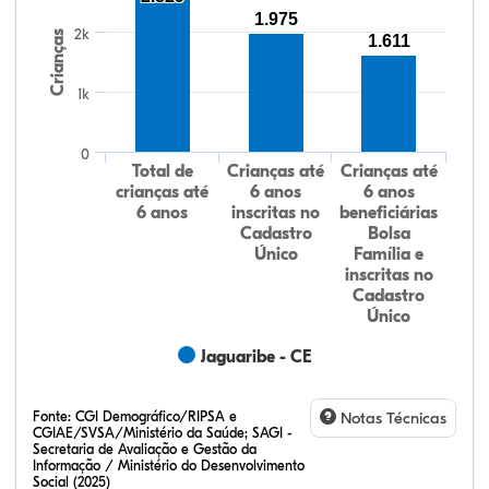
1.975
2k
Crianças
1.611
1k
0
Total de
Crianças até
Crianças até
crianças até
6 anos
6 anos
6 anos
inscritas no
beneficiárias
Cadastro
Bolsa
Único
Família e
inscritas no
Cadastro
Único
Jaguaribe - CE
Fonte:
CGI Demográfico/RIPSA e
Notas Técnicas
CGIAE/SVSA/Ministério da Saúde; SAGI -
Secretaria de Avaliação e Gestão da
Informação / Ministério do Desenvolvimento
Social (2025)