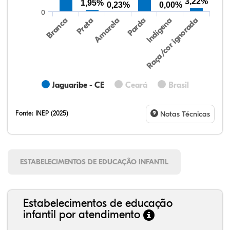
3,22%
1,95%
0,23%
0,00%
0
Preta
Indígena
Amarela
Raça/cor ignorada
Branca
Parda
Jaguaribe - CE
Ceará
Brasil
Fonte:
INEP (2025)
Notas Técnicas
ESTABELECIMENTOS DE EDUCAÇÃO INFANTIL
Estabelecimentos de educação
infantil por atendimento