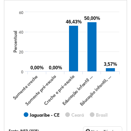
60
50,00%
46,43%
40
Percentual
20
3,57%
0,00%
0,00%
0
Educação infantil, …
Creche e pré-escola
Somente creche
Educação infantil …
Somente pré-escola
Jaguaribe - CE
Ceará
Brasil