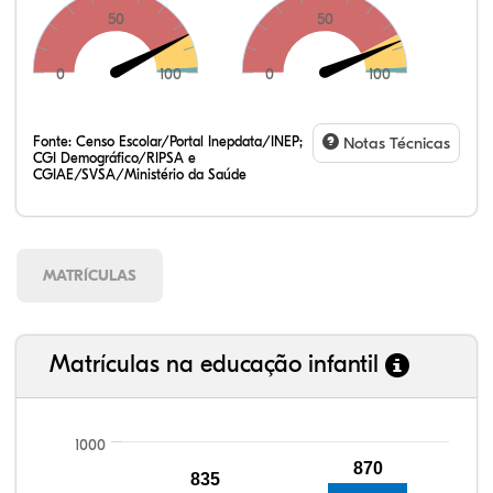
50
50
0
100
0
100
Fonte:
Censo Escolar/Portal Inepdata/INEP;
Notas Técnicas
CGI Demográfico/RIPSA e
CGIAE/SVSA/Ministério da Saúde
MATRÍCULAS
Matrículas na educação infantil
1000
870
110,10%
112,10%
93,30%
92,46%
80,94%
99,81%
100,00%
88,82%
92,94%
78,33%
835