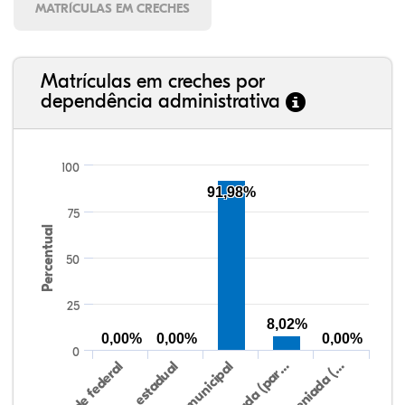
MATRÍCULAS EM CRECHES
Matrículas em creches por
dependência administrativa
100
91,98%
75
Percentual
50
25
8,02%
0,00%
0,00%
0,00%
0
Rede federal
Rede estadual
Rede municipal