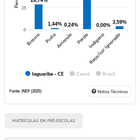
28,74%
25
3,59%
1,44%
0,24%
0,00%
0
Preta
Indígena
Branca
Parda
Amarela
Raça/cor ignorada
Jaguaribe - CE
Ceará
Brasil
Fonte:
INEP (2025)
Notas Técnicas
MATRÍCULAS EM PRÉ-ESCOLAS