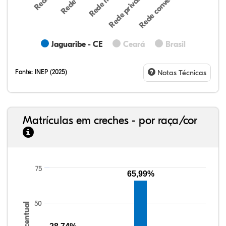
Rede privada (par…
Rede conveniada (…
Jaguaribe - CE
Ceará
Brasil
Fonte:
INEP (2025)
Notas Técnicas
Matrículas em creches - por raça/cor
75
10,68%
2,32%
0,28%
77,25%
0,32%
9,15%
33,06%
7,95%
0,46%
55,81%
1,22%
1,50%
65,99%
50
Percentual