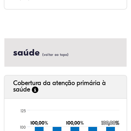
saúde
(
)
voltar ao topo
Cobertura da atenção primária à
saúde
125
100,00%
100,00%
100,00%
100,00%
100,00%
100,00%
100