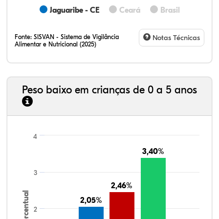
Jaguaribe - CE
Ceará
Brasil
Fonte:
SISVAN - Sistema de Vigilância
Notas Técnicas
Alimentar e Nutricional (2025)
Peso baixo em crianças de 0 a 5 anos
4
3,40%
3,40%
3
2,46%
2,46%
Percentual
2,05%
2,05%
2