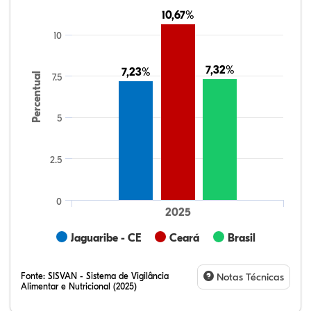
10,67%
10,67%
10
7,32%
7,32%
7,23%
7,23%
Percentual
7.5
5
2.5
0
2025
Jaguaribe - CE
Ceará
Brasil
Fonte:
SISVAN - Sistema de Vigilância
Notas Técnicas
Alimentar e Nutricional (2025)