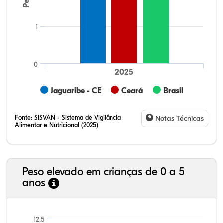
1
0
2025
Jaguaribe - CE
Ceará
Brasil
Fonte:
SISVAN - Sistema de Vigilância
Notas Técnicas
Alimentar e Nutricional (2025)
Peso elevado em crianças de 0 a 5
anos
7,96%
1,98%
0,28%
83,68%
0,47%
5,64%
21,99%
7,16%
0,36%
66,18%
2,81%
1,50%
12.5