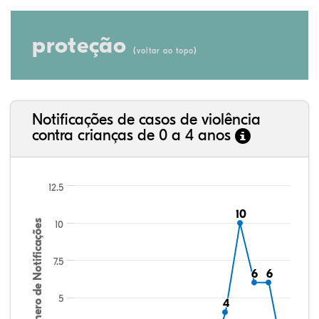
proteção
(
)
voltar ao topo
Notificações de casos de violência
contra crianças de 0 a 4 anos
12.5
10
10
Número de Notificações
10
7.5
6
6
6
6
5
4
4