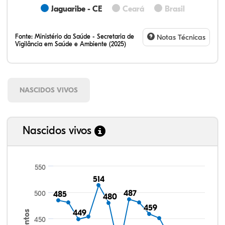
Jaguaribe - CE
Ceará
Brasil
Fonte:
Ministério da Saúde - Secretaria de
Notas Técnicas
Vigilância em Saúde e Ambiente (2025)
NASCIDOS VIVOS
Nascidos vivos
550
514
514
487
487
500
485
485
480
480
459
459
449
449
450