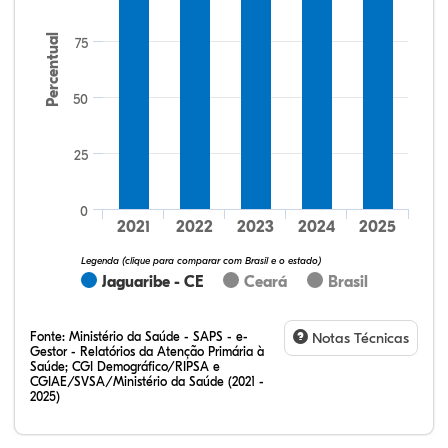
Percentual
75
50
25
9,26%
9,26%
0,00%
79,63%
0,00%
1,85%
32,28%
12,07%
0,23%
51,73%
2,94%
0,75%
0
2021
2022
2023
2024
2025
Legenda (clique para comparar com Brasil e o estado)
Jaguaribe - CE
Ceará
Brasil
Fonte:
Ministério da Saúde - SAPS - e-
Notas Técnicas
Gestor - Relatórios da Atenção Primária à
Saúde; CGI Demográfico/RIPSA e
CGIAE/SVSA/Ministério da Saúde (2021 -
2025)