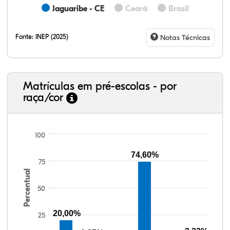
Jaguaribe - CE
Ceará
Brasil
Fonte:
INEP (2025)
Notas Técnicas
Matrículas em pré-escolas - por
raça/cor
100
74,60%
75
19,49%
1,36%
0,00%
70,59%
0,00%
8,56%
38,40%
3,47%
0,13%
50,15%
2,37%
5,48%
Percentual
50
20,00%
25