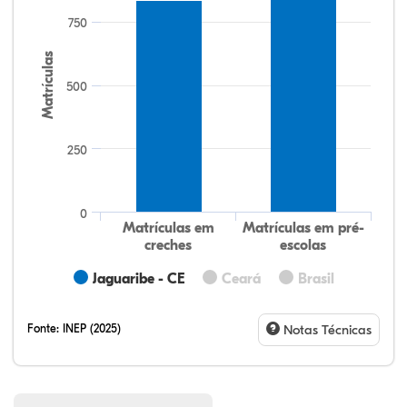
750
Matrículas
500
250
0
Matrículas em
Matrículas em pré-
creches
escolas
Jaguaribe - CE
Ceará
Brasil
Fonte:
INEP (2025)
Notas Técnicas