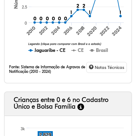
2
2
2
2
2.5
1
1
1
1
1
1
0
0
0
0
0
0
0
0
0
0
0
0
0
2014
2016
2018
2020
2022
2024
2010
2012
Legenda (clique para comparar com Brasil e o estado)
Jaguaribe - CE
CE
Brasil
Fonte:
Sistema de Informação de Agravos de
Notas Técnicas
Notificação (2010 - 2024)
10,68%
2,65%
0,33%
74,03%
0,39%
11,93%
32,57%
9,24%
0,46%
54,88%
1,27%
1,56%
Crianças entre 0 e 6 no Cadastro
Único e Bolsa Família
3k
2.829