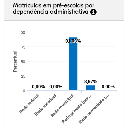
Matrículas em pré-escolas por
dependência administrativa
100
91,03%
75
Percentual
50
25
8,97%
0,00%
0,00%
0,00%
0
Rede federal
Rede estadual
Rede municipal
Rede privada (par…
Rede conveniada (…