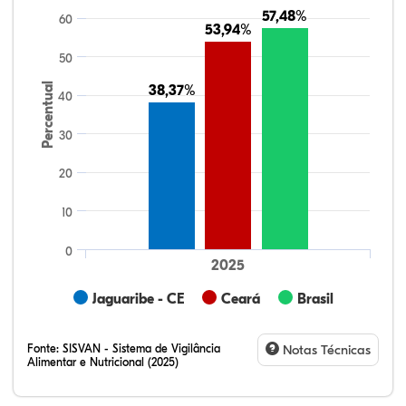
57,48%
57,48%
60
53,94%
53,94%
50
Percentual
38,37%
38,37%
40
30
20
10
0
2025
Jaguaribe - CE
Ceará
Brasil
Fonte:
SISVAN - Sistema de Vigilância
Notas Técnicas
Alimentar e Nutricional (2025)