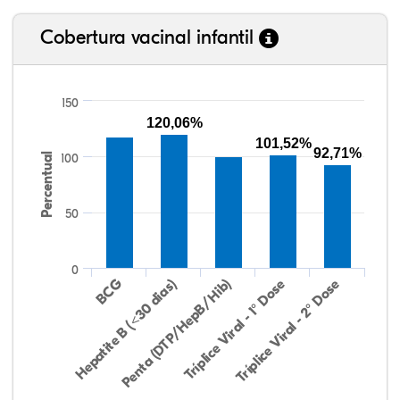
Cobertura vacinal infantil
150
120,06%
101,52%
92,71%
Percentual
100
50
0
Hepatite B (<30 dias)
BCG
Penta (DTP/HepB/Hib)
Tríplice Viral - 1° Dose
Tríplice Viral - 2° Dose