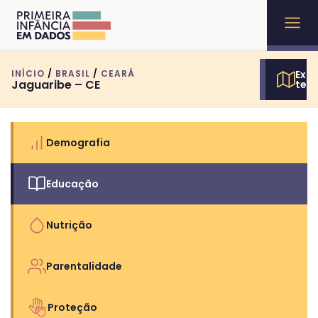
INÍCIO
/
BRASIL
/
CEARÁ
Expl
Jaguaribe – CE
terr
Demografia
Educação
Nutrição
Parentalidade
Proteção