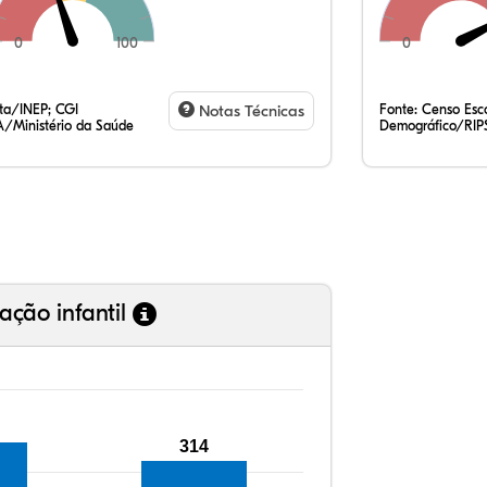
0
100
0
9,
5,
0,
80
1,
2,
35
7,
0,
54
0,
1,
ata/INEP; CGI
Notas Técnicas
Fonte:
Censo Esco
/Ministério da Saúde
Demográfico/RIP
ação infantil
314