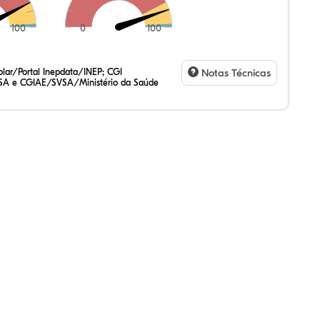
100
0
100
39%
49%
27%
,92%
00%
93%
,47%
72%
47%
,20%
83%
31%
lar/Portal Inepdata/INEP; CGI
Notas Técnicas
SA e CGIAE/SVSA/Ministério da Saúde