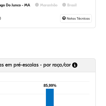
ago Do Junco - MA
Maranhão
Brasil
61%
15%
2%
15%
5%
3%
28%
07%
3%
73%
4%
5%
)
Notas Técnicas
as em pré-escolas - por raça/cor
85,99%