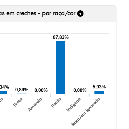
as em creches - por raça/cor
87,83%
5,93%
,34%
0,89%
0,00%
0,00%
Preta
Indígena
Amarela
Raça/cor ignorada
ca
Parda