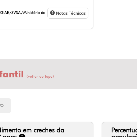
CGIAE/SVSA/Ministério da
Notas Técnicas
fantil
(
)
voltar ao topo
6,
4,
0,
82
3,
2,
21
7,
0,
66
2,
1,
TO
dimento em creches da
Percentu