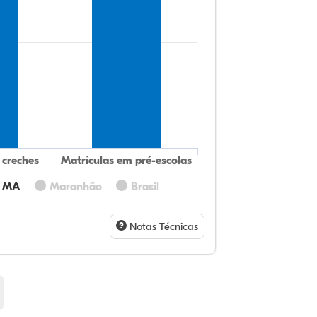
 creches
Matrículas em pré-escolas
- MA
Maranhão
Brasil
8,
5,
0,
75
1,
8,
32
9,
0,
54
1,
1,
Notas Técnicas