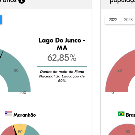
3 anos
populaç
2022
2023
Lago Do Junco -
MA
62,85%
80
20
Dentro da meta do Plano
Nacional da Educação de
60%
100
0
Maranhão
Bras
50
50