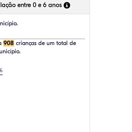
lação entre 0 e 6 anos
icípio.
ta
908
crianças de um total de
nicípio.
%