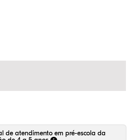
05%
89%
31%
,78%
19%
77%
,99%
16%
36%
,18%
81%
50%
al de atendimento em pré-escola da