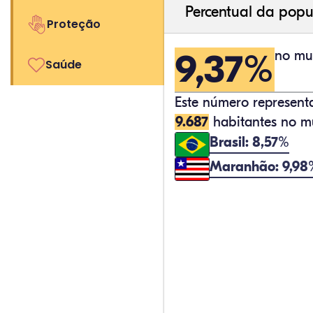
Percentual da popu
Proteção
9,37%
no mun
Saúde
Este número represen
9.687
habitantes no mu
Brasil: 8,57%
Maranhão: 9,98