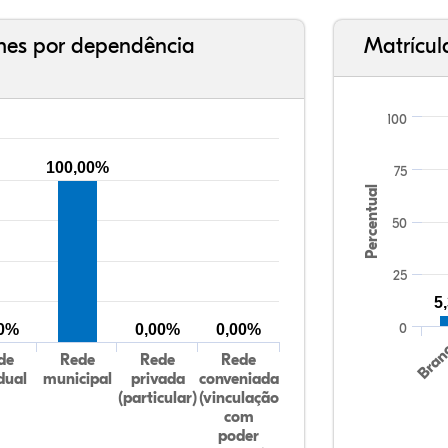
ches por dependência
Matrícul
100
100,00%
75
Percentual
50
25
5
0
00%
0,00%
0,00%
Bran
de
Rede
Rede
Rede
dual
municipal
privada
conveniada
(particular)
(vinculação
com
poder