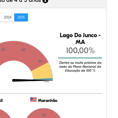
ão de 4 a 5 anos
2024
2025
Lago Do Junco -
MA
100,00%
40
60
80
Dentro ou muito próximo da
meta do Plano Nacional da
Educação de 100¨%
100
il
Maranhão
50