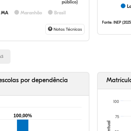
público)
L
10,
15,
1,5
65,
4,5
3,0
32,
12,
0,2
51,
2,9
0,7
- MA
Maranhão
Brasil
Fonte:
INEP (2025
Notas Técnicas
AS
escolas por dependência
Matrícul
100
100,00%
75