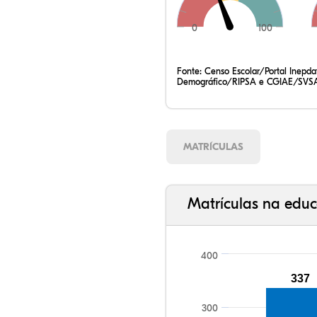
0
100
Fonte:
Censo Escolar/Portal Inepd
Demográfico/RIPSA e CGIAE/SVSA
MATRÍCULAS
Matrículas na educ
400
337
300