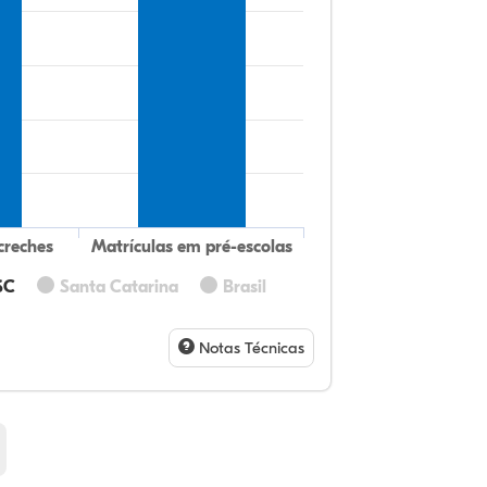
creches
Matrículas em pré-escolas
SC
Santa Catarina
Brasil
74
5,
0,
19
0,
0,
32
9,
0,
54
1,
1,
Notas Técnicas