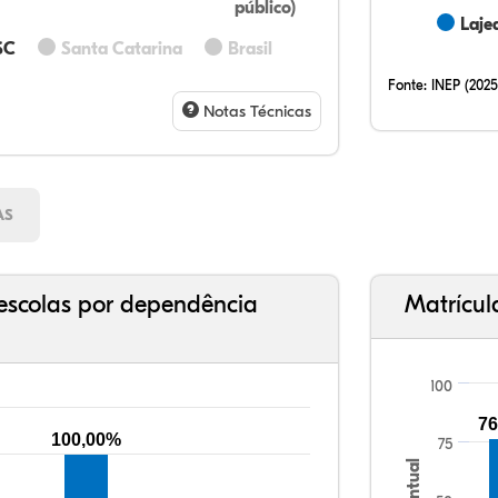
público)
Laje
72,
11,
0,0
11,
4,5
0,0
32,
12,
0,2
51,
2,9
0,7
SC
Santa Catarina
Brasil
Fonte:
INEP (2025
Notas Técnicas
AS
escolas por dependência
Matrícul
100
76
100,00%
75