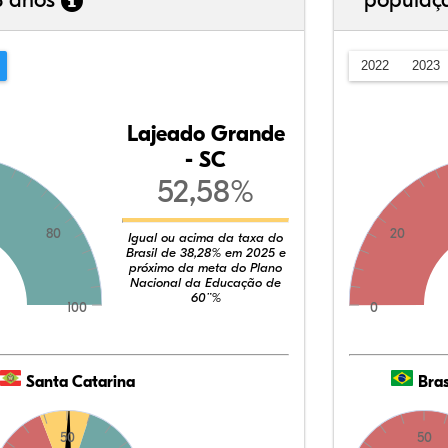
3 anos
populaç
2022
2023
Lajeado Grande
- SC
52,58%
80
20
Igual ou acima da taxa do
Brasil de 38,28% em 2025 e
próximo da meta do Plano
Nacional da Educação de
60¨%
100
0
Santa Catarina
Bras
50
50