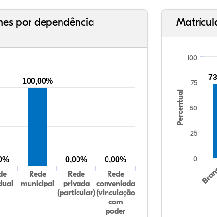
ches por dependência
Matrícul
100
73
100,00%
75
Percentual
50
25
0
00%
0,00%
0,00%
Bran
de
Rede
Rede
Rede
dual
municipal
privada
conveniada
(particular)
(vinculação
com
poder