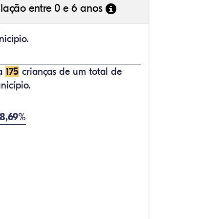
lação entre 0 e 6 anos
icípio.
ta
175
crianças de um total de
icípio.
 8,69%