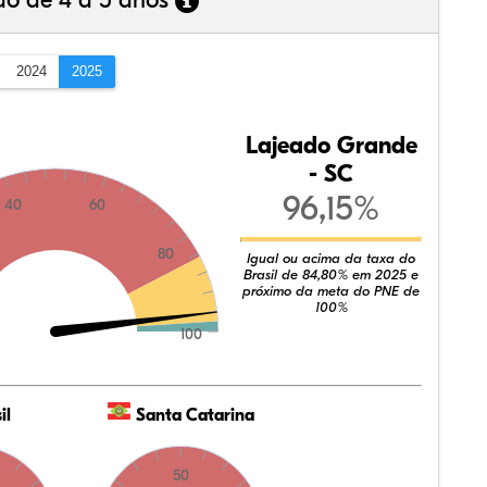
ão de 4 a 5 anos
2024
2025
Lajeado Grande
- SC
96,15%
40
60
80
Igual ou acima da taxa do
Brasil de 84,80% em 2025 e
próximo da meta do PNE de
100%
100
il
Santa Catarina
50