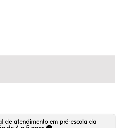
17%
0%
4%
30%
9%
0%
99%
6%
6%
18%
1%
0%
al de atendimento em pré-escola da