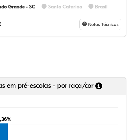
ado Grande - SC
Santa Catarina
Brasil
73%
36%
0%
36%
5%
0%
28%
07%
3%
73%
4%
5%
)
Notas Técnicas
as em pré-escolas - por raça/cor
,36%