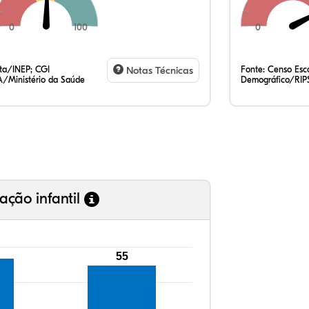
0
100
0
76
4,
0,
18
0,
0,
35
7,
0,
54
0,
1,
ata/INEP; CGI
Notas Técnicas
Fonte:
Censo Esco
/Ministério da Saúde
Demográfico/RIP
ação infantil
55