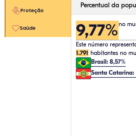
Percentual da popu
Proteção
9,77%
no mun
Saúde
Este número represen
1.791
habitantes no mun
Brasil: 8,57%
Santa Catarina: