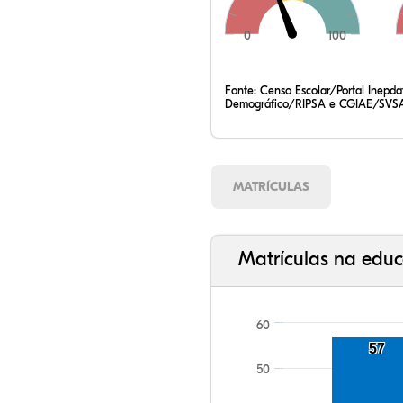
0
100
Fonte:
Censo Escolar/Portal Inepd
Demográfico/RIPSA e CGIAE/SVSA
MATRÍCULAS
Matrículas na educ
60
57
50