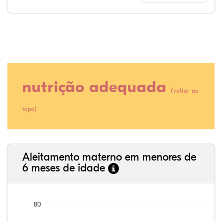
nutrição adequada
(
voltar ao
)
topo
80,84%
5,84%
0,27%
10,87%
1,49%
0,68%
35,89%
3,62%
0,11%
52,11%
2,54%
5,72%
Aleitamento materno em menores de
6 meses de idade
80