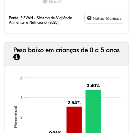
Brasil
Fonte:
SISVAN - Sistema de Vigilância
Notas Técnicas
Alimentar e Nutricional (2025)
Peso baixo em crianças de 0 a 5 anos
4
3,40%
3,40%
3
2,54%
2,54%
Percentual
2