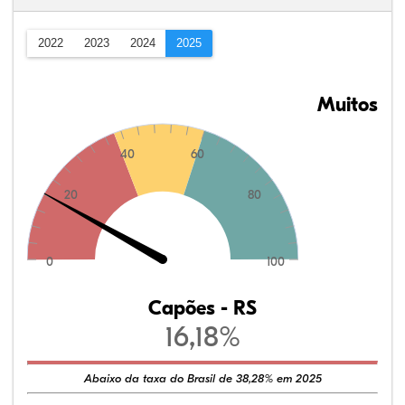
2022
2023
2024
2025
Muitos
40
60
20
80
0
100
Capões - RS
16,18%
Abaixo da taxa do Brasil de 38,28% em 2025