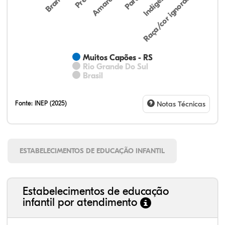
Indígena
Amarela
Raça/cor ignorada
Branca
Parda
Muitos Capões - RS
Rio Grande Do Sul
Brasil
Fonte:
INEP (2025)
Notas Técnicas
ESTABELECIMENTOS DE EDUCAÇÃO INFANTIL
Estabelecimentos de educação
infantil por atendimento