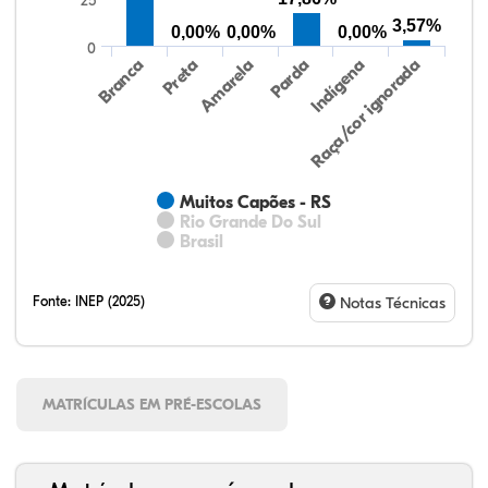
25
3,57%
0,00%
0,00%
0,00%
0
Preta
Indígena
Amarela
Raça/cor ignorada
Branca
Parda
Muitos Capões - RS
Rio Grande Do Sul
Brasil
Fonte:
INEP (2025)
Notas Técnicas
MATRÍCULAS EM PRÉ-ESCOLAS