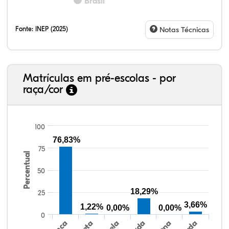
Brasil
Fonte:
INEP (2025)
Notas Técnicas
Matrículas em pré-escolas - por
raça/cor
100
76,83%
75
Percentual
82,41%
4,84%
0,26%
10,47%
1,50%
0,53%
38,40%
3,47%
0,13%
50,15%
2,37%
5,48%
50
18,29%
25
3,66%
1,22%
0,00%
0,00%
0
Preta