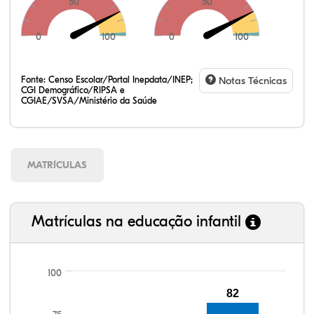
50
50
0
100
0
100
Fonte:
Censo Escolar/Portal Inepdata/INEP;
Notas Técnicas
CGI Demográfico/RIPSA e
CGIAE/SVSA/Ministério da Saúde
MATRÍCULAS
Matrículas na educação infantil
100
82
104,22%
103,39%
91,09%
95,21%
84,12%
99,81%
100,00%
88,82%
92,94%
78,33%