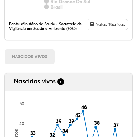
Rio Grande Do Sul
Brasil
Fonte:
Ministério da Saúde - Secretaria de
Notas Técnicas
Vigilância em Saúde e Ambiente (2025)
NASCIDOS VIVOS
Nascidos vivos
50
46
46
42
42
39
39
39
39
38
38
40
37
37
34
34
33
33
32
32