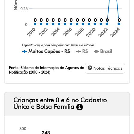
0.25
0
0
0
0
0
0
0
0
0
0
0
0
0
0
0
0
0
0
0
0
0
0
0
0
0
0
0
0
0
2016
2020
2024
2010
2014
2018
2022
2012
Legenda (clique para comparar com Brasil e o estado)
Muitos Capões - RS
RS
Brasil
Fonte:
Sistema de Informação de Agravos de
Notas Técnicas
Notificação (2010 - 2024)
75,36%
9,00%
0,08%
14,79%
0,71%
0,06%
32,57%
9,24%
0,46%
54,88%
1,27%
1,56%
Crianças entre 0 e 6 no Cadastro
Único e Bolsa Família
300
248