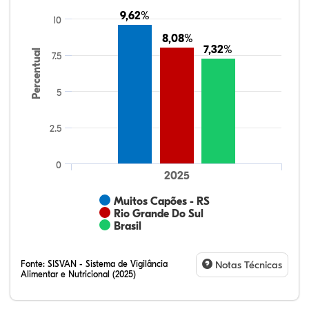
9,62%
9,62%
10
8,08%
8,08%
7,32%
7,32%
Percentual
7.5
5
2.5
0
2025
Muitos Capões - RS
Rio Grande Do Sul
Brasil
Fonte:
SISVAN - Sistema de Vigilância
Notas Técnicas
Alimentar e Nutricional (2025)