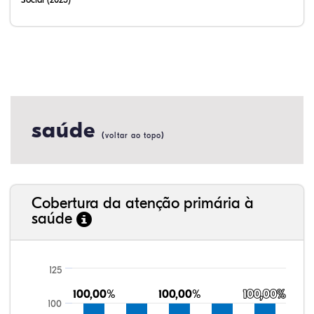
saúde
(
)
voltar ao topo
Cobertura da atenção primária à
saúde
125
100,00%
100,00%
100,00%
100,00%
100,00%
100,00%
100