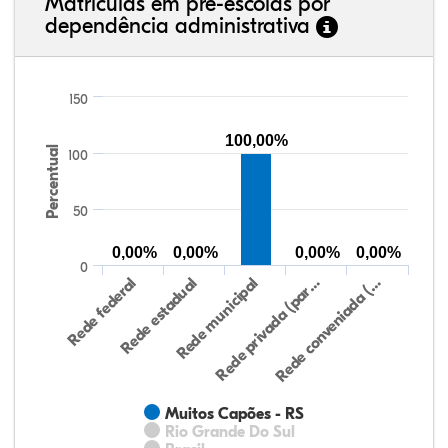
Matrículas em pré-escolas por
dependência administrativa
150
100,00%
Percentual
100
50
0,00%
0,00%
0,00%
0,00%
0
Rede federal
Rede estadual
Rede municipal
Rede privada (par…
Rede conveniada (…
Muitos Capões - RS
Rio Grande Do Sul