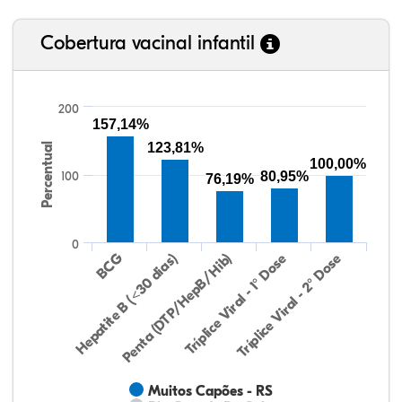
Cobertura vacinal infantil
200
157,14%
123,81%
Percentual
100,00%
100
80,95%
76,19%
0
Hepatite B (<30 dias)
BCG
Penta (DTP/HepB/Hib)
Tríplice Viral - 1° Dose
Tríplice Viral - 2° Dose
Muitos Capões - RS