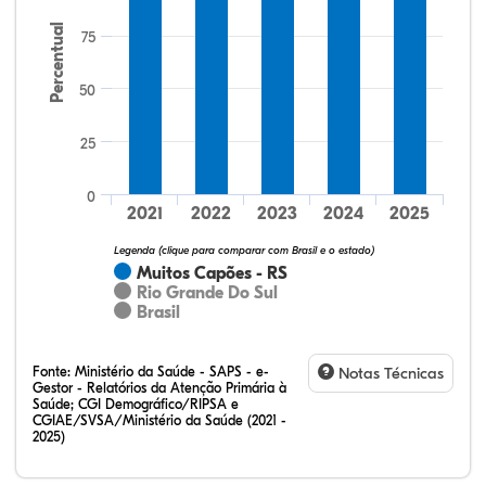
Percentual
75
50
25
64,15%
20,75%
0,00%
13,21%
1,89%
0,00%
32,28%
12,07%
0,23%
51,73%
2,94%
0,75%
0
2021
2022
2023
2024
2025
Legenda (clique para comparar com Brasil e o estado)
Muitos Capões - RS
Rio Grande Do Sul
Brasil
Fonte:
Ministério da Saúde - SAPS - e-
Notas Técnicas
Gestor - Relatórios da Atenção Primária à
Saúde; CGI Demográfico/RIPSA e
CGIAE/SVSA/Ministério da Saúde (2021 -
2025)