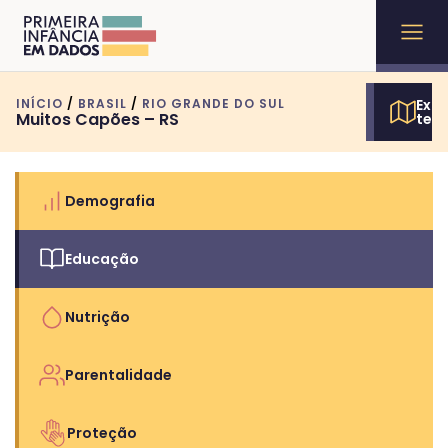
INÍCIO
/
BRASIL
/
RIO GRANDE DO SUL
Expl
Muitos Capões – RS
terr
Demografia
Educação
Nutrição
Parentalidade
Proteção