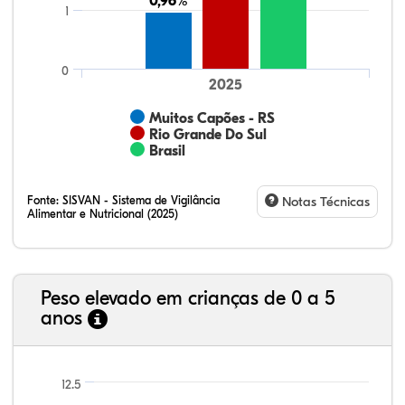
0,96%
0,96%
1
0
2025
Muitos Capões - RS
Rio Grande Do Sul
Brasil
Fonte:
SISVAN - Sistema de Vigilância
Notas Técnicas
Alimentar e Nutricional (2025)
Peso elevado em crianças de 0 a 5
anos
69,77%
8,24%
0,13%
20,14%
1,67%
0,06%
21,99%
7,16%
0,36%
66,18%
2,81%
1,50%
12.5