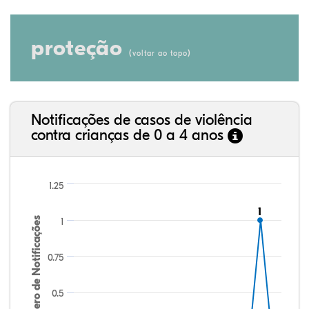
proteção
(
)
voltar ao topo
Notificações de casos de violência
contra crianças de 0 a 4 anos
1.25
1
1
Número de Notificações
1
0.75
0.5