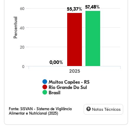
57,48%
57,48%
60
55,37%
55,37%
Percentual
40
20
0,00%
0,00%
0
2025
Muitos Capões - RS
Rio Grande Do Sul
Brasil
Fonte:
SISVAN - Sistema de Vigilância
Notas Técnicas
Alimentar e Nutricional (2025)