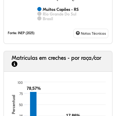
Muitos Capões - RS
Rio Grande Do Sul
Brasil
Fonte:
INEP (2025)
Notas Técnicas
Matrículas em creches - por raça/cor
100
77,34%
7,88%
0,13%
13,87%
0,71%
0,08%
33,06%
7,95%
0,46%
55,81%
1,22%
1,50%
78,57%
75
Percentual
50
17,86%