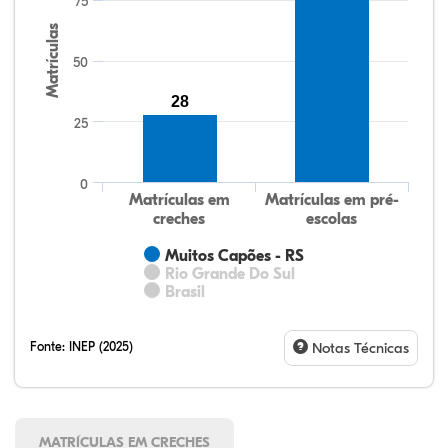
75
Matrículas
50
28
25
0
Matrículas em
Matrículas em pré-
creches
escolas
Muitos Capões - RS
Rio Grande Do Sul
Brasil
Fonte:
INEP (2025)
Notas Técnicas
MATRÍCULAS EM CRECHES