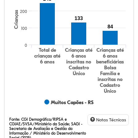
200
Crianças
133
84
100
0
Total de
Crianças até
Crianças até
crianças até
6 anos
6 anos
6 anos
inscritas no
beneficiárias
Cadastro
Bolsa
Único
Família e
inscritas no
Cadastro
Único
Muitos Capões - RS
Fonte:
CGI Demográfico/RIPSA e
Notas Técnicas
CGIAE/SVSA/Ministério da Saúde; SAGI -
Secretaria de Avaliação e Gestão da
Informação / Ministério do Desenvolvimento
Social (2025)