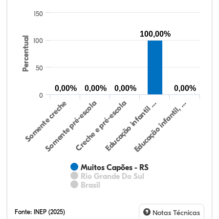
150
100,00%
Percentual
100
50
0,00%
0,00%
0,00%
0,00%
0
Somente creche
Somente pré-escola
Creche e pré-escola
Educação infantil …
Educação infantil, …
Muitos Capões - RS
Rio Grande Do Sul
Brasil
Fonte:
INEP (2025)
Notas Técnicas