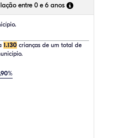
lação entre 0 e 6 anos
cípio.
ta
1.130
crianças de um total de
unicípio.
8,90%