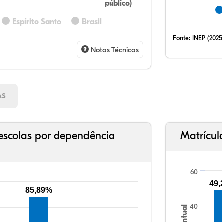
público)
45,
0,0
0,0
54,
0,0
0,0
32,
12,
0,2
51,
2,9
0,7
Espírito Santo
Brasil
Fonte:
INEP (2025
Notas Técnicas
AS
escolas por dependência
Matrícul
60
49
85,89%
40