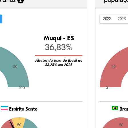
3 anos
populaç
2022
2023
Muqui - ES
36,83%
Abaixo da taxa do Brasil de
38,28% em 2025
80
20
100
0
Espírito Santo
Bras
50
50