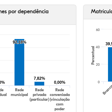
ches por dependência
Matrícul
60
92,18%
39
40
Percentual
20
7,82%
0
00%
0,00%
Branc
de
Rede
Rede
Rede
dual
municipal
privada
conveniada
(particular)
(vinculação
com
poder