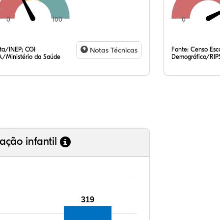
0
100
0
26
10
0,
61
0,
0,
35
7,
0,
54
0,
1,
ata/INEP; CGI
Notas Técnicas
Fonte:
Censo Esco
/Ministério da Saúde
Demográfico/RIP
ação infantil
319