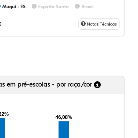
Muqui - ES
Espírito Santo
Brasil
83%
0%
0%
17%
0%
0%
28%
07%
3%
73%
4%
5%
)
Notas Técnicas
as em pré-escolas - por raça/cor
,22%
46,08%