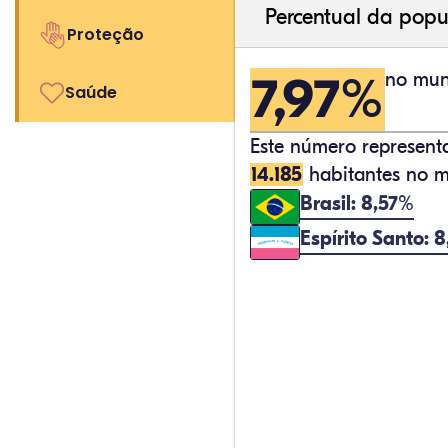
Percentual da popu
Proteção
7,97%
no muni
Saúde
Este número represen
14.185
habitantes no m
Brasil: 8,57%
Espírito Santo: 