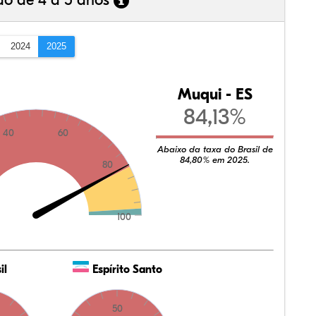
ão de 4 a 5 anos
2024
2025
Muqui - ES
84,13%
40
60
Abaixo da taxa do Brasil de
84,80% em 2025.
80
100
il
Espírito Santo
50