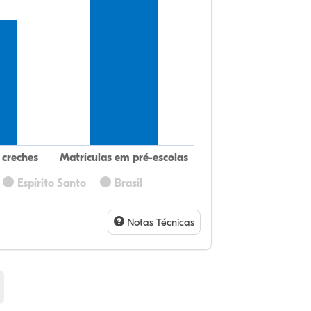
 creches
Matrículas em pré-escolas
Espírito Santo
Brasil
22
10
0,
65
0,
0,
32
9,
0,
54
1,
1,
Notas Técnicas