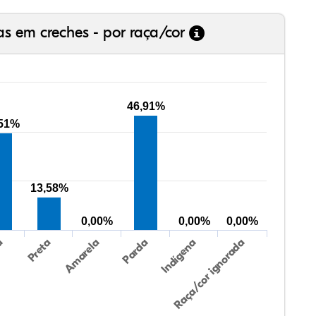
as em creches - por raça/cor
46,91%
,51%
13,58%
0,00%
0,00%
0,00%
Preta
Indígena
a
Parda
Amarela
Raça/cor ignorada