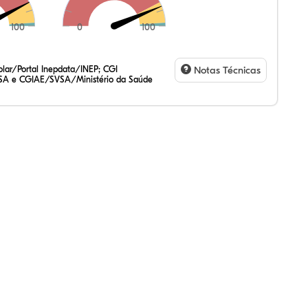
100
0
100
,75%
,17%
55%
,53%
32%
68%
,47%
72%
47%
,20%
83%
31%
lar/Portal Inepdata/INEP; CGI
Notas Técnicas
SA e CGIAE/SVSA/Ministério da Saúde