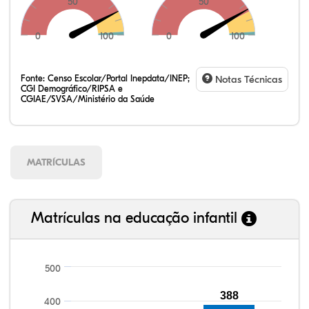
50
50
0
100
0
100
Fonte:
Censo Escolar/Portal Inepdata/INEP;
Notas Técnicas
CGI Demográfico/RIPSA e
CGIAE/SVSA/Ministério da Saúde
MATRÍCULAS
Matrículas na educação infantil
500
388
100,42%
101,00%
91,56%
94,21%
80,73%
99,81%
100,00%
88,82%
92,94%
78,33%
400