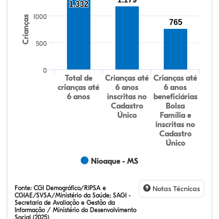
1.332
1000
Crianças
765
500
0
Total de
Crianças até
Crianças até
crianças até
6 anos
6 anos
6 anos
inscritas no
beneficiárias
Cadastro
Bolsa
Único
Família e
inscritas no
Cadastro
Único
Nioaque - MS
Fonte:
CGI Demográfico/RIPSA e
Notas Técnicas
CGIAE/SVSA/Ministério da Saúde; SAGI -
Secretaria de Avaliação e Gestão da
Informação / Ministério do Desenvolvimento
Social (2025)