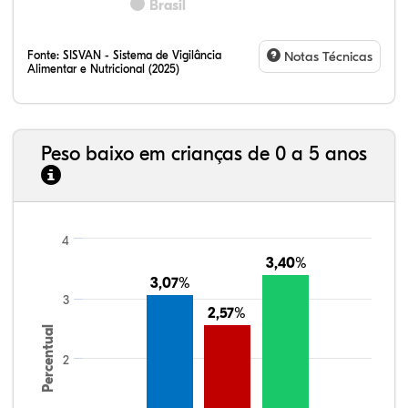
Brasil
Fonte:
SISVAN - Sistema de Vigilância
Notas Técnicas
Alimentar e Nutricional (2025)
Peso baixo em crianças de 0 a 5 anos
4
3,40%
3,40%
3,07%
3,07%
3
2,57%
2,57%
Percentual
2