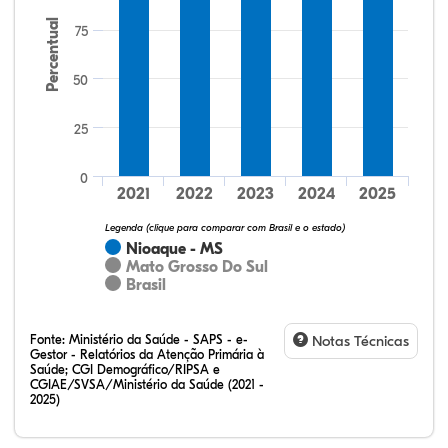
Percentual
75
50
25
35,29%
0,00%
0,00%
52,94%
11,76%
0,00%
32,28%
12,07%
0,23%
51,73%
2,94%
0,75%
0
2021
2022
2023
2024
2025
Legenda (clique para comparar com Brasil e o estado)
Nioaque - MS
Mato Grosso Do Sul
Brasil
Fonte:
Ministério da Saúde - SAPS - e-
Notas Técnicas
Gestor - Relatórios da Atenção Primária à
Saúde; CGI Demográfico/RIPSA e
CGIAE/SVSA/Ministério da Saúde (2021 -
2025)