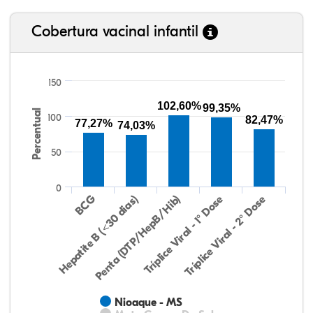
Cobertura vacinal infantil
150
102,60%
99,35%
Percentual
100
82,47%
77,27%
74,03%
50
0
Hepatite B (<30 dias)
BCG
Penta (DTP/HepB/Hib)
Tríplice Viral - 1° Dose
Tríplice Viral - 2° Dose
Nioaque - MS