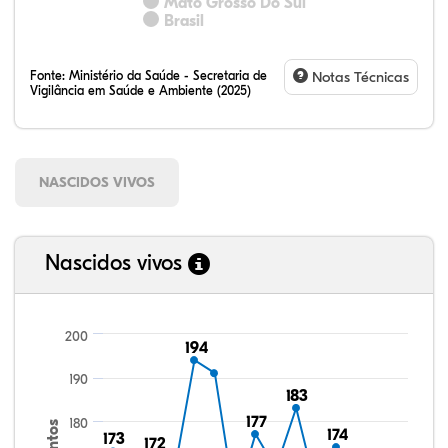
Mato Grosso Do Sul
Brasil
Fonte:
Ministério da Saúde - Secretaria de
Notas Técnicas
Vigilância em Saúde e Ambiente (2025)
NASCIDOS VIVOS
Nascidos vivos
200
194
194
190
183
183
177
177
180
174
174
173
173
172
172