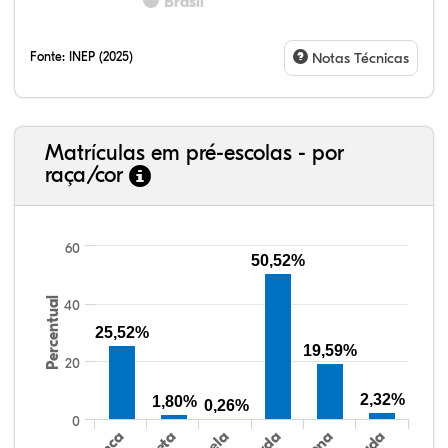
Brasil
Fonte:
INEP (2025)
Notas Técnicas
Matrículas em pré-escolas - por
raça/cor
60
50,52%
Percentual
40
51,02%
1,02%
0,20%
35,04%
11,27%
1,43%
38,40%
3,47%
0,13%
50,15%
2,37%
5,48%
25,52%
19,59%
20
2,32%
1,80%
0,26%
0
Preta