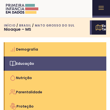
INÍCIO
/
BRASIL
/
MATO GROSSO DO SUL
Expl
Nioaque – MS
terr
Demografia
Educação
Nutrição
Parentalidade
Proteção