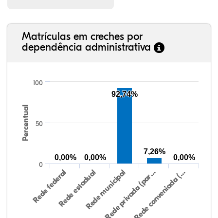
Matrículas em creches por
dependência administrativa
100
92,74%
Percentual
50
7,26%
0,00%
0,00%
0,00%
0
Rede federal
Rede estadual
Rede municipal
Rede privada (par…
Rede conveniada (…