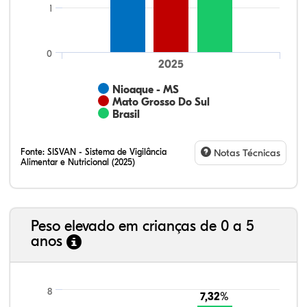
1
0
2025
Nioaque - MS
Mato Grosso Do Sul
Brasil
Fonte:
SISVAN - Sistema de Vigilância
Notas Técnicas
Alimentar e Nutricional (2025)
Peso elevado em crianças de 0 a 5
anos
25,36%
2,68%
0,26%
59,09%
12,12%
0,48%
21,99%
7,16%
0,36%
66,18%
2,81%
1,50%
8
7,32%
7,32%