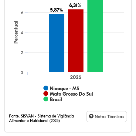
6,31%
6,31%
5,87%
5,87%
6
Percentual
4
2
0
2025
Nioaque - MS
Mato Grosso Do Sul
Brasil
Fonte:
SISVAN - Sistema de Vigilância
Notas Técnicas
Alimentar e Nutricional (2025)