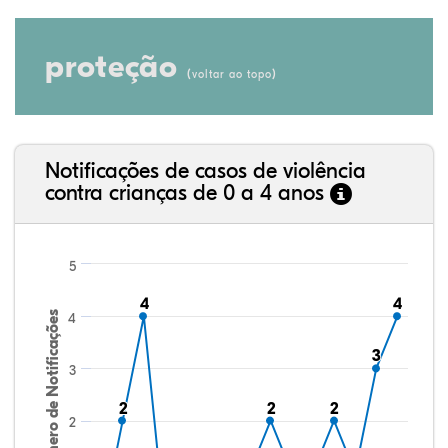
proteção
(
)
voltar ao topo
Notificações de casos de violência
contra crianças de 0 a 4 anos
5
4
4
4
4
Número de Notificações
4
3
3
3
2
2
2
2
2
2
2