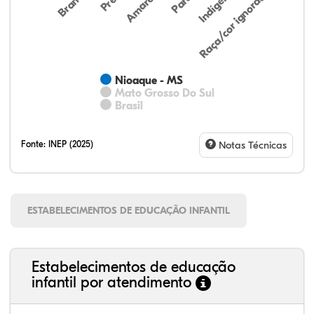
Indígena
Branca
Parda
Amarela
Raça/cor ignorada
Nioaque - MS
Mato Grosso Do Sul
Brasil
Fonte:
INEP (2025)
Notas Técnicas
ESTABELECIMENTOS DE EDUCAÇÃO INFANTIL
Estabelecimentos de educação
infantil por atendimento