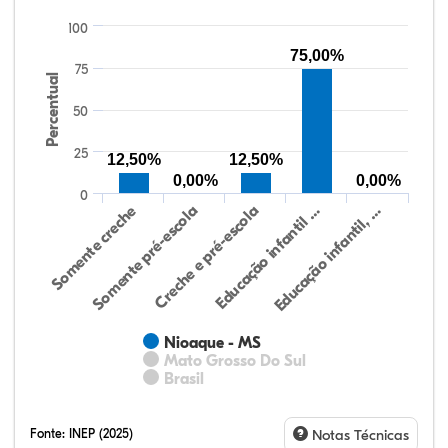
100
75,00%
75
Percentual
50
25
12,50%
12,50%
0,00%
0,00%
0
Somente creche
Somente pré-escola
Creche e pré-escola
Educação infantil …
Educação infantil, …
Nioaque - MS
Mato Grosso Do Sul
Brasil
Fonte:
INEP (2025)
Notas Técnicas