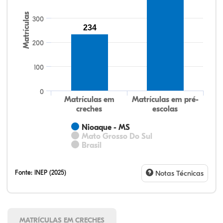
Matrículas
300
234
200
100
0
Matrículas em
Matrículas em pré-
creches
escolas
Nioaque - MS
Mato Grosso Do Sul
Brasil
Fonte:
INEP (2025)
Notas Técnicas
MATRÍCULAS EM CRECHES