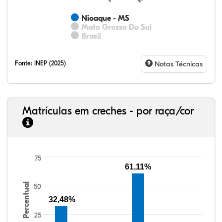
Nioaque - MS
Mato Grosso Do Sul
Brasil
Fonte:
INEP (2025)
Notas Técnicas
Matrículas em creches - por raça/cor
75
61,11%
33,96%
3,86%
0,41%
55,24%
6,20%
0,34%
33,06%
7,95%
0,46%
55,81%
1,22%
1,50%
Percentual
50
32,48%
25