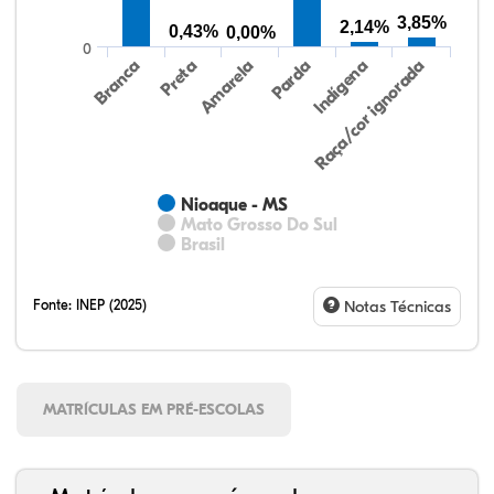
3,85%
2,14%
0,43%
0,00%
0
Preta
Indígena
Branca
Parda
Amarela
Raça/cor ignorada
Nioaque - MS
Mato Grosso Do Sul
Brasil
Fonte:
INEP (2025)
Notas Técnicas
MATRÍCULAS EM PRÉ-ESCOLAS