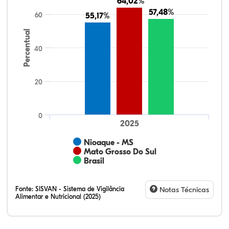
64,02%
64,02%
57,48%
57,48%
60
55,17%
55,17%
Percentual
40
20
0
2025
Nioaque - MS
Mato Grosso Do Sul
Brasil
Fonte:
SISVAN - Sistema de Vigilância
Notas Técnicas
Alimentar e Nutricional (2025)