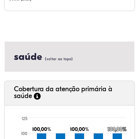
saúde
(
)
voltar ao topo
Cobertura da atenção primária à
saúde
125
100,00%
100,00%
100,00%
100,00%
100,00%
100,00%
100