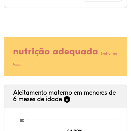
nutrição adequada
(
voltar ao
)
topo
46,15%
0,70%
0,35%
39,86%
11,54%
1,40%
35,89%
3,62%
0,11%
52,11%
2,54%
5,72%
Aleitamento materno em menores de
6 meses de idade
80