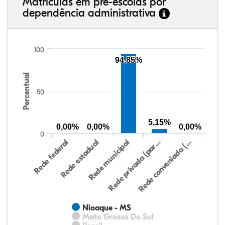
Matrículas em pré-escolas por
dependência administrativa
100
94,85%
Percentual
50
5,15%
0,00%
0,00%
0,00%
0
Rede federal
Rede estadual
Rede municipal
Rede privada (par…
Rede conveniada (…
Nioaque - MS
Mato Grosso Do Sul