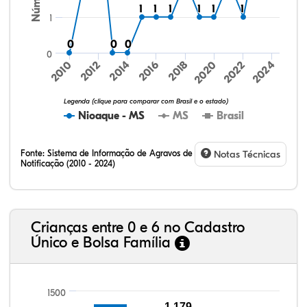
1
1
1
1
1
1
1
1
1
1
1
1
1
0
0
0
0
0
0
0
2024
2010
2012
2014
2016
2018
2020
2022
Legenda (clique para comparar com Brasil e o estado)
Nioaque - MS
MS
Brasil
Fonte:
Sistema de Informação de Agravos de
Notas Técnicas
Notificação (2010 - 2024)
31,27%
4,61%
0,44%
54,26%
9,07%
0,35%
32,57%
9,24%
0,46%
54,88%
1,27%
1,56%
Crianças entre 0 e 6 no Cadastro
Único e Bolsa Família
1500
1.179