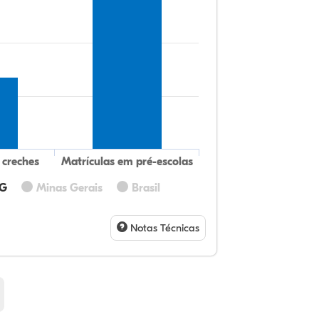
 creches
Matrículas em pré-escolas
MG
Minas Gerais
Brasil
31
12
0,
53
0,
1,
32
9,
0,
54
1,
1,
Notas Técnicas