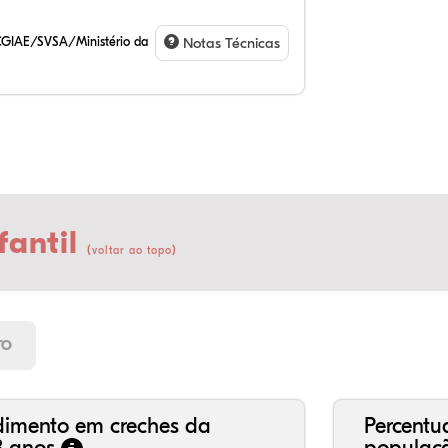
CGIAE/SVSA/Ministério da
Notas Técnicas
fantil
(
)
voltar ao topo
23
11
0,
62
0,
2,
21
7,
0,
66
2,
1,
TO
dimento em creches da
Percentu