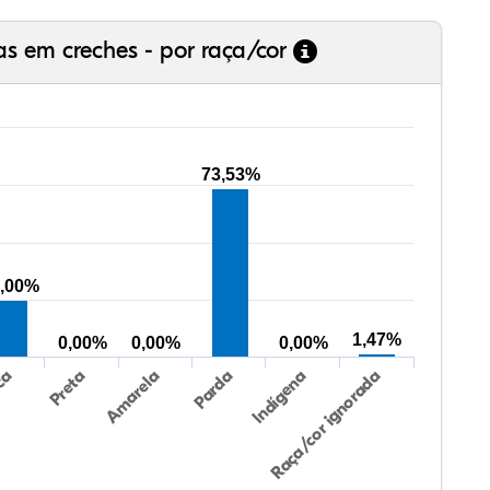
as em creches - por raça/cor
73,53%
,00%
1,47%
0,00%
0,00%
0,00%
Preta
Indígena
Amarela
Raça/cor ignorada
ca
Parda