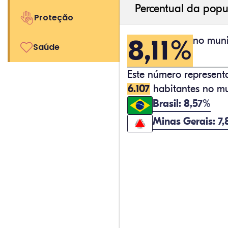
Percentual da popu
Proteção
8,11%
no muni
Saúde
Este número represen
6.107
habitantes no mu
Brasil: 8,57%
Minas Gerais: 7