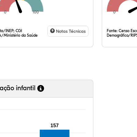
0
100
0
33
10
0,
52
0,
1,
35
7,
0,
54
0,
1,
ata/INEP; CGI
Notas Técnicas
Fonte:
Censo Esco
/Ministério da Saúde
Demográfico/RIP
ação infantil
157