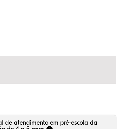
,35%
,01%
51%
,43%
42%
29%
,99%
16%
36%
,18%
81%
50%
al de atendimento em pré-escola da