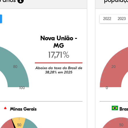
3 anos
populaç
2022
2023
Nova União -
MG
17,71%
80
20
Abaixo da taxa do Brasil de
38,28% em 2025
100
0
Minas Gerais
Bras
50
50