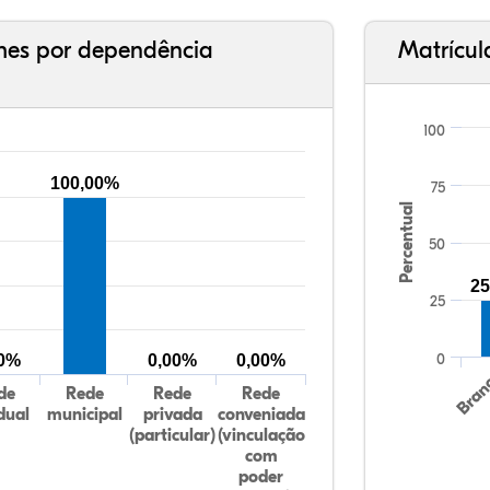
ches por dependência
Matrícul
100
100,00%
75
Percentual
50
25
25
0
00%
0,00%
0,00%
Bran
de
Rede
Rede
Rede
dual
municipal
privada
conveniada
(particular)
(vinculação
com
poder