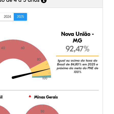
ão de 4 a 5 anos
2024
2025
Nova União -
MG
92,47%
40
60
80
Igual ou acima da taxa do
Brasil de 84,80% em 2025 e
próximo da meta do PNE de
100%
100
il
Minas Gerais
50