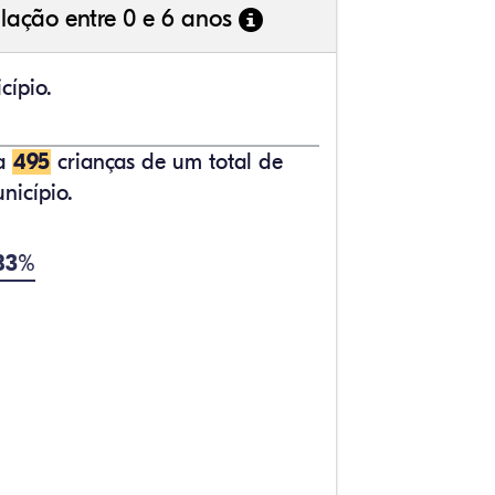
lação entre 0 e 6 anos
cípio.
ta
495
crianças de um total de
nicípio.
,83%