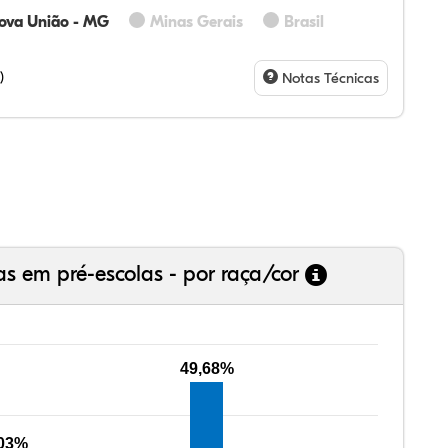
ova União - MG
Minas Gerais
Brasil
60%
60%
0%
00%
0%
0%
28%
07%
3%
73%
4%
5%
)
Notas Técnicas
as em pré-escolas - por raça/cor
49,68%
,03%