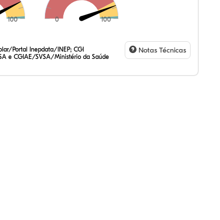
100
0
100
,64%
,67%
59%
,99%
22%
89%
,47%
72%
47%
,20%
83%
31%
lar/Portal Inepdata/INEP; CGI
Notas Técnicas
SA e CGIAE/SVSA/Ministério da Saúde