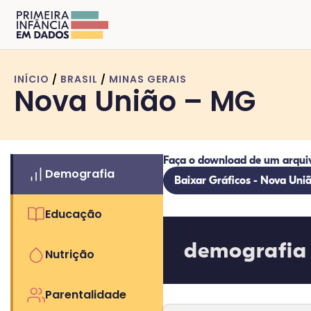
INÍCIO
/
BRASIL
/
MINAS GERAIS
Nova União – MG
Faça o download de um arqui
Demografia
Baixar Gráficos - Nova Uni
Educação
demografia
Nutrição
Parentalidade