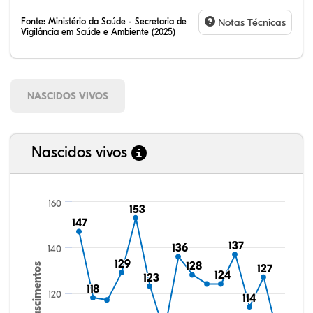
Fonte:
Ministério da Saúde - Secretaria de
Notas Técnicas
Vigilância em Saúde e Ambiente (2025)
NASCIDOS VIVOS
Nascidos vivos
160
153
153
147
147
137
137
136
136
140
129
129
128
128
Nascimentos
127
127
124
124
123
123
118
118
120
114
114