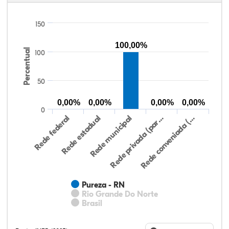
150
100,00%
Percentual
100
50
0,00%
0,00%
0,00%
0,00%
0
Rede federal
Rede estadual
Rede municipal
Rede privada (par…
Rede conveniada (…
Pureza - RN
Rio Grande Do Norte
Brasil