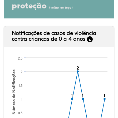
proteção
(
)
voltar ao topo
Notificações de casos de violência
contra crianças de 0 a 4 anos
2.5
2
2
Número de Notificações
2
1.5
1
1
1
1
1
1
1
0.5