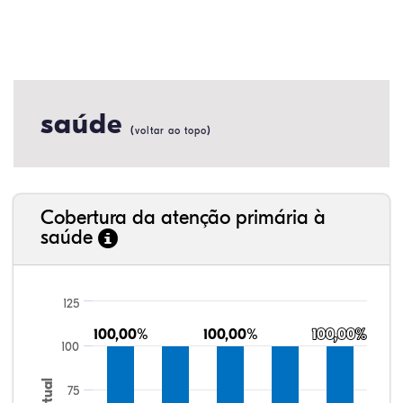
saúde
(
)
voltar ao topo
Cobertura da atenção primária à
saúde
125
100,00%
100,00%
100,00%
100,00%
100,00%
100,00%
100
75