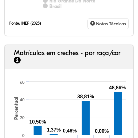
Rio Grande Do Norte
Brasil
Fonte:
INEP (2025)
Notas Técnicas
Matrículas em creches - por raça/cor
60
48,86%
27,22%
3,66%
0,53%
66,48%
0,16%
1,96%
33,06%
7,95%
0,46%
55,81%
1,22%
1,50%
38,81%
Percentual
40
20
10,50%
1,37%
0,46%
0,00%
0