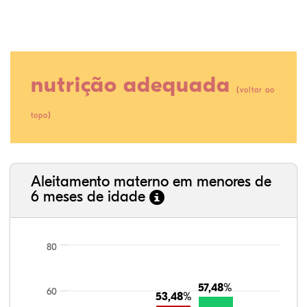
nutrição adequada
(
voltar ao
)
topo
23,31%
1,84%
0,00%
57,36%
0,31%
17,18%
35,89%
3,62%
0,11%
52,11%
2,54%
5,72%
Aleitamento materno em menores de
6 meses de idade
80
57,48%
57,48%
60
53,48%
53,48%