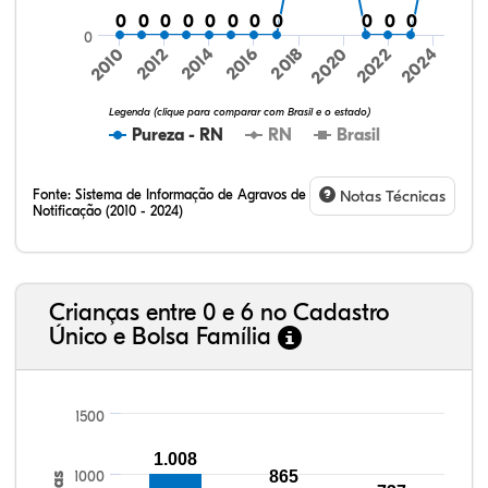
0
0
0
0
0
0
0
0
0
0
0
0
0
0
0
0
0
0
0
0
0
0
0
2016
2024
2010
2018
2012
2020
2014
2022
Legenda (clique para comparar com Brasil e o estado)
Pureza - RN
RN
Brasil
Fonte:
Sistema de Informação de Agravos de
Notas Técnicas
Notificação (2010 - 2024)
24,77%
2,81%
0,36%
71,26%
0,12%
0,68%
32,57%
9,24%
0,46%
54,88%
1,27%
1,56%
Crianças entre 0 e 6 no Cadastro
Único e Bolsa Família
1500
1.008
1000
865