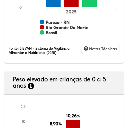
0
2025
Pureza - RN
Rio Grande Do Norte
Brasil
Fonte:
SISVAN - Sistema de Vigilância
Notas Técnicas
Alimentar e Nutricional (2025)
Peso elevado em crianças de 0 a 5
anos
22,23%
3,31%
0,60%
72,00%
0,17%
1,69%
21,99%
7,16%
0,36%
66,18%
2,81%
1,50%
12.5
10,26%
10,26%
10
8,93%
8,93%