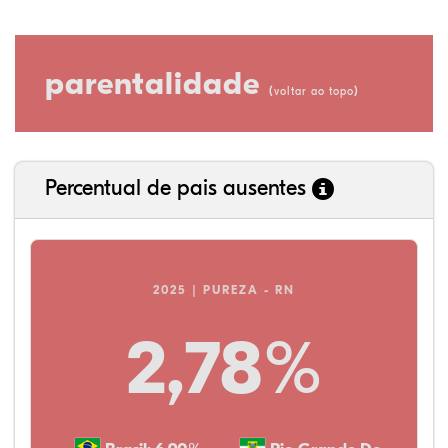
parentalidade
(
)
voltar ao topo
Percentual de pais ausentes
2025 | PUREZA - RN
2,78%