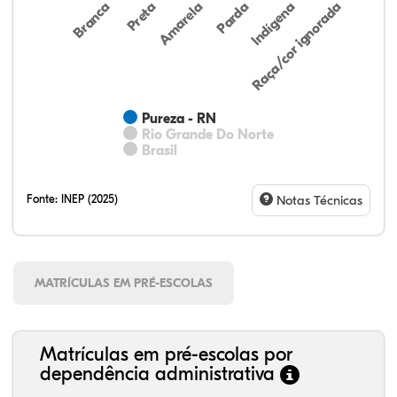
Preta
Indígena
Branca
Parda
Amarela
Raça/cor ignorada
Pureza - RN
Rio Grande Do Norte
Brasil
Fonte:
INEP (2025)
Notas Técnicas
MATRÍCULAS EM PRÉ-ESCOLAS
Matrículas em pré-escolas por
dependência administrativa