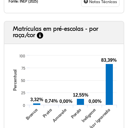
Fonte:
INEP (2025)
Notas Técnicas
Matrículas em pré-escolas - por
raça/cor
100
83,39%
75
Percentual
26,65%
1,49%
0,00%
55,01%
0,21%
16,63%
38,40%
3,47%
0,13%
50,15%
2,37%
5,48%
50
25
12,55%
3,32%
0,74%
0,00%
0,00%
0
Preta
Indígena
Amarela
Raça/cor ignorada
Branca
Parda