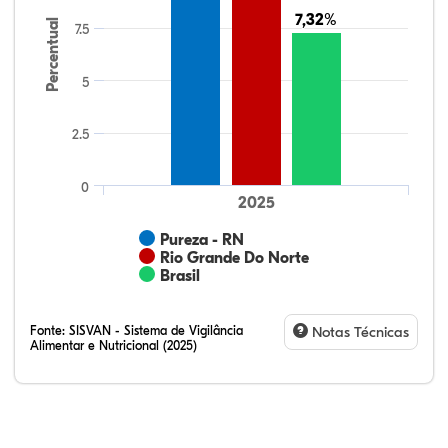
7,32%
7,32%
Percentual
7.5
5
2.5
0
2025
Pureza - RN
Rio Grande Do Norte
Brasil
Fonte:
SISVAN - Sistema de Vigilância
Notas Técnicas
Alimentar e Nutricional (2025)