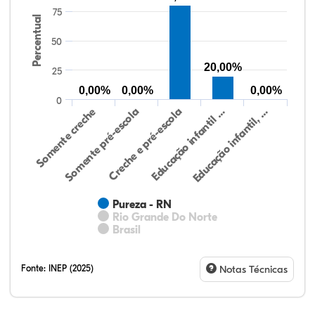
75
Percentual
50
20,00%
25
0,00%
0,00%
0,00%
0
Somente creche
Somente pré-escola
Creche e pré-escola
Educação infantil …
Educação infantil, …
Pureza - RN
Rio Grande Do Norte
Brasil
Fonte:
INEP (2025)
Notas Técnicas