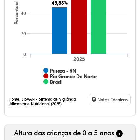
45,83%
45,83%
Percentual
40
20
0
2025
Pureza - RN
Rio Grande Do Norte
Brasil
Fonte:
SISVAN - Sistema de Vigilância
Notas Técnicas
Alimentar e Nutricional (2025)
Altura das crianças de 0 a 5 anos