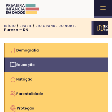
INÍCIO
/
BRASIL
/
RIO GRANDE DO NORTE
Expl
Pureza – RN
terr
Demografia
Educação
Nutrição
Parentalidade
Proteção