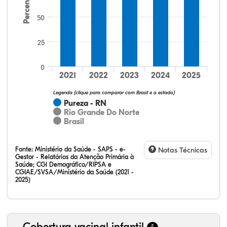
Percentual
50
25
38,46%
0,00%
0,00%
61,54%
0,00%
0,00%
32,28%
12,07%
0,23%
51,73%
2,94%
0,75%
0
2021
2022
2023
2024
2025
Legenda (clique para comparar com Brasil e o estado)
Pureza - RN
Rio Grande Do Norte
Brasil
Fonte:
Ministério da Saúde - SAPS - e-
Notas Técnicas
Gestor - Relatórios da Atenção Primária à
Saúde; CGI Demográfico/RIPSA e
CGIAE/SVSA/Ministério da Saúde (2021 -
2025)
Cobertura vacinal infantil