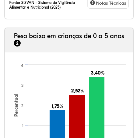
Fonte:
SISVAN - Sistema de Vigilância
Notas Técnicas
Alimentar e Nutricional (2025)
Peso baixo em crianças de 0 a 5 anos
4
3,40%
3,40%
3
2,52%
2,52%
Percentual
2
1,75%
1,75%
1