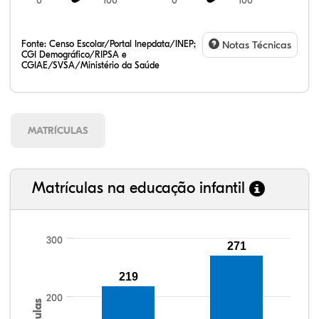
0
100
0
100
Fonte:
Censo Escolar/Portal Inepdata/INEP;
Notas Técnicas
CGI Demográfico/RIPSA e
CGIAE/SVSA/Ministério da Saúde
MATRÍCULAS
Matrículas na educação infantil
300
271
102,55%
104,67%
87,94%
88,35%
75,37%
99,81%
100,00%
88,82%
92,94%
78,33%
219
200