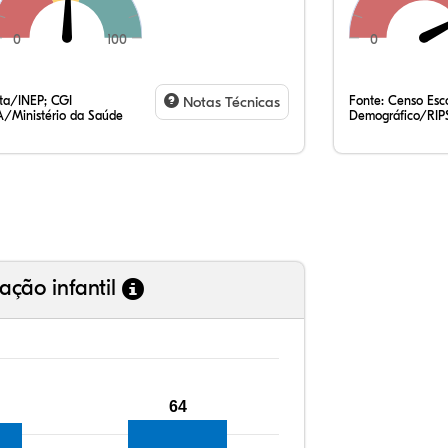
0
100
0
76,
4,2
0,2
18,
0,4
0,2
35,
7,7
0,4
54,
0,8
1,3
ata/INEP; CGI
Notas Técnicas
Fonte:
Censo Esco
/Ministério da Saúde
Demográfico/RIP
ação infantil
64