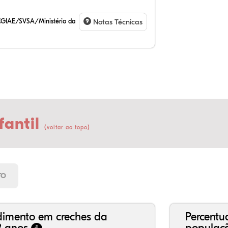
CGIAE/SVSA/Ministério da
Notas Técnicas
fantil
(
)
voltar ao topo
68
3,
0,
26
1,
0,
21
7,
0,
66
2,
1,
TO
dimento em creches da
Percentu