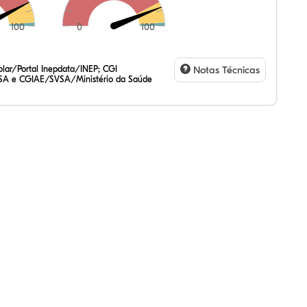
100
0
100
68%
2%
7%
22%
0%
1%
47%
2%
7%
20%
3%
1%
lar/Portal Inepdata/INEP; CGI
Notas Técnicas
SA e CGIAE/SVSA/Ministério da Saúde