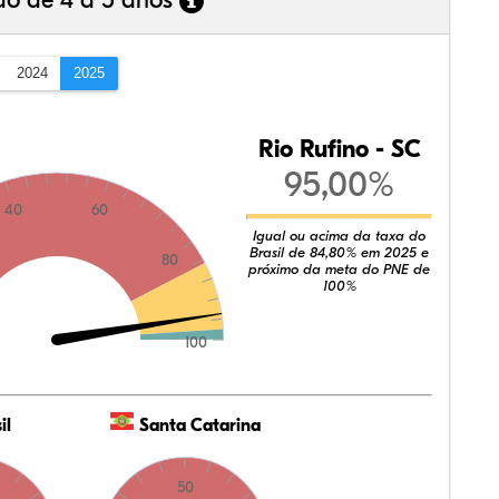
ão de 4 a 5 anos
2024
2025
Rio Rufino - SC
95,00%
40
60
Igual ou acima da taxa do
Brasil de 84,80% em 2025 e
80
próximo da meta do PNE de
100%
100
il
Santa Catarina
50