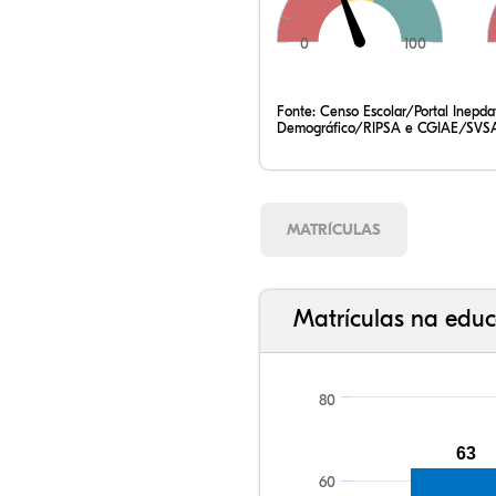
0
100
Fonte:
Censo Escolar/Portal Inepd
Demográfico/RIPSA e CGIAE/SVSA
MATRÍCULAS
Matrículas na educ
80
63
60