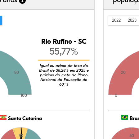
3 anos
populaç
2022
2023
Rio Rufino - SC
55,77%
Igual ou acima da taxa do
Brasil de 38,28% em 2025 e
80
20
próximo da meta do Plano
Nacional da Educação de
60¨%
100
0
Santa Catarina
Bras
50
50