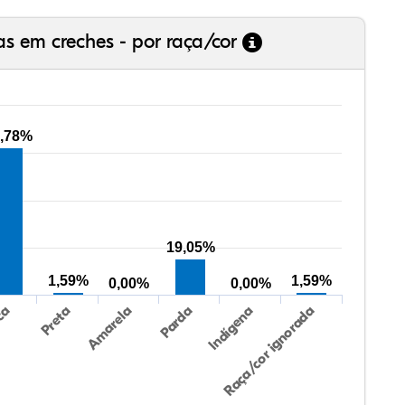
as em creches - por raça/cor
,78%
19,05%
1,59%
1,59%
0,00%
0,00%
Preta
Indígena
Amarela
Raça/cor ignorada
ca
Parda