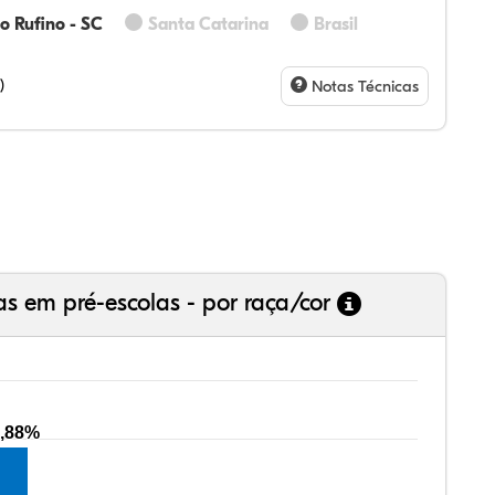
io Rufino - SC
Santa Catarina
Brasil
73%
36%
0%
36%
5%
0%
28%
07%
3%
73%
4%
5%
)
Notas Técnicas
as em pré-escolas - por raça/cor
,88%