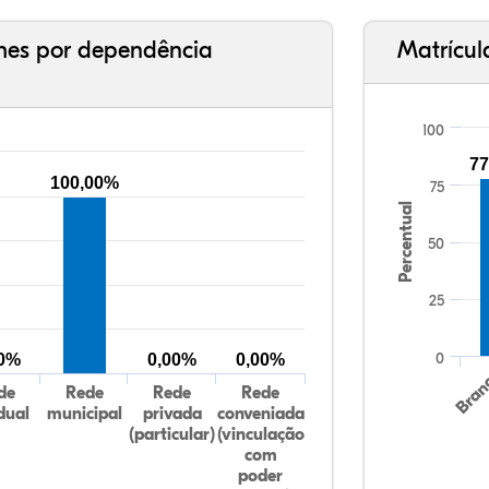
ches por dependência
Matrícul
100
77
100,00%
75
Percentual
50
25
0
00%
0,00%
0,00%
Bran
de
Rede
Rede
Rede
dual
municipal
privada
conveniada
(particular)
(vinculação
com
poder