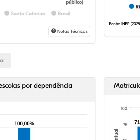
público)
R
72,
11,
0,0
11,
4,5
0,0
32,
12,
0,2
51,
2,9
0,7
Santa Catarina
Brasil
Fonte:
INEP (2025
Notas Técnicas
AS
escolas por dependência
Matrícul
100
71
100,00%
75