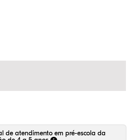
,17%
80%
24%
,30%
19%
30%
,99%
16%
36%
,18%
81%
50%
al de atendimento em pré-escola da