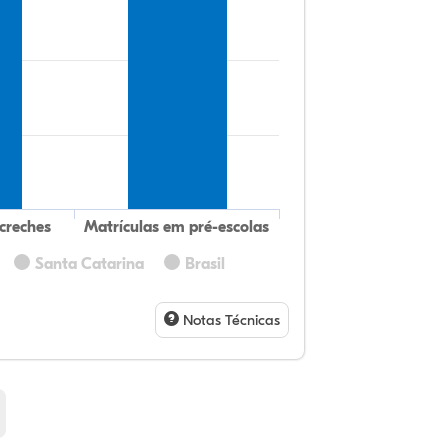
creches
Matrículas em pré-escolas
Santa Catarina
Brasil
74
5,
0,
19
0,
0,
32
9,
0,
54
1,
1,
Notas Técnicas