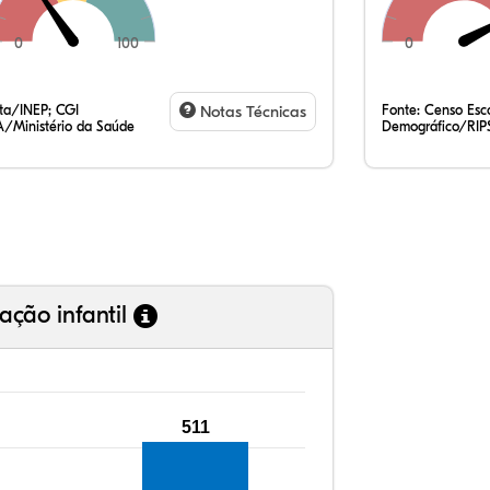
0
100
0
11
8,
0,
78
0,
0,
35
7,
0,
54
0,
1,
ata/INEP; CGI
Notas Técnicas
Fonte:
Censo Esco
/Ministério da Saúde
Demográfico/RIP
ação infantil
511