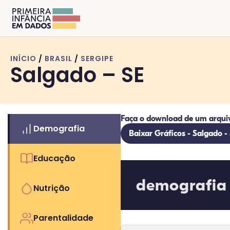
INÍCIO
/
BRASIL
/
SERGIPE
Salgado – SE
Faça o download de um arqui
Demografia
Baixar Gráficos - Salgado -
Educação
demografia
Nutrição
Parentalidade