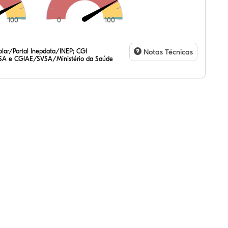
100
0
100
,49%
94%
73%
,31%
13%
39%
,47%
72%
47%
,20%
83%
31%
lar/Portal Inepdata/INEP; CGI
Notas Técnicas
SA e CGIAE/SVSA/Ministério da Saúde