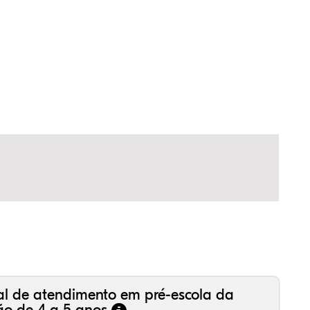
99%
41%
61%
,15%
24%
61%
,99%
16%
36%
,18%
81%
50%
al de atendimento em pré-escola da