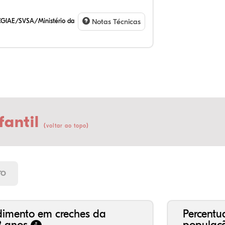
CGIAE/SVSA/Ministério da
Notas Técnicas
fantil
(
)
voltar ao topo
8,
9,
0,
80
0,
0,
21
7,
0,
66
2,
1,
TO
dimento em creches da
Percentu