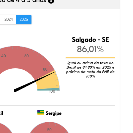
ão de 4 a 5 anos
2024
2025
Salgado - SE
86,01%
40
60
Igual ou acima da taxa do
Brasil de 84,80% em 2025 e
80
próximo da meta do PNE de
100%
100
il
Sergipe
50