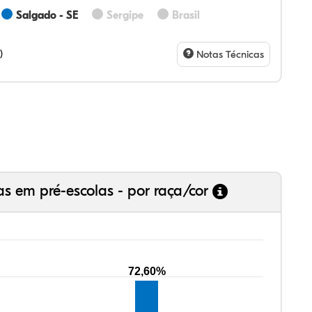
Salgado - SE
Sergipe
Brasil
,33%
67%
67%
,33%
00%
00%
,28%
,07%
23%
,73%
94%
75%
)
Notas Técnicas
as em pré-escolas - por raça/cor
72,60%