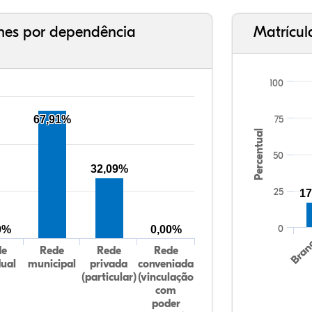
ches por dependência
Matrícul
100
67,91%
75
Percentual
50
32,09%
25
17
0
0%
0,00%
Bran
de
Rede
Rede
Rede
dual
municipal
privada
conveniada
(particular)
(vinculação
com
poder