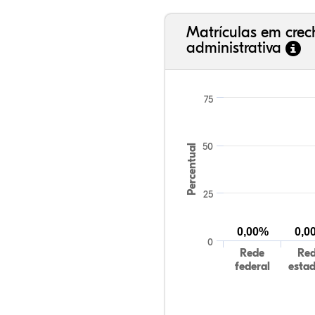
Matrículas em cre
administrativa
75
50
Percentual
25
0,00%
0,0
0
Rede
Re
federal
esta