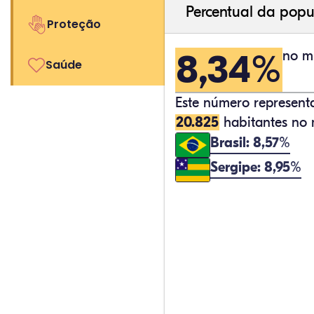
Percentual da popu
Proteção
8,34%
no mu
Saúde
Este número represen
20.825
habitantes no 
Brasil: 8,57%
Sergipe: 8,95%