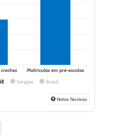
 creches
Matrículas em pré-escolas
SE
Sergipe
Brasil
11
10
0,
76
0,
0,
32
9,
0,
54
1,
1,
Notas Técnicas