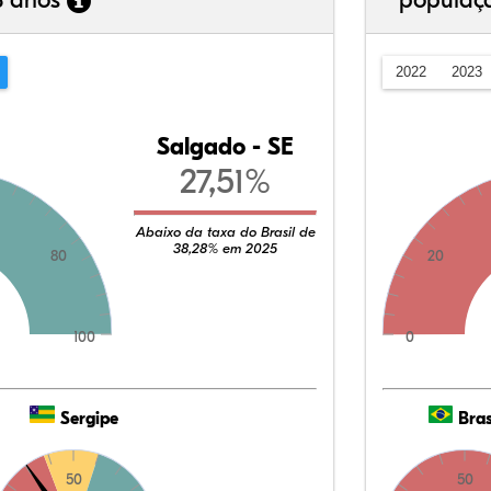
3 anos
populaç
2022
2023
Salgado - SE
27,51%
Abaixo da taxa do Brasil de
38,28% em 2025
80
20
100
0
Sergipe
Bras
50
50