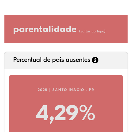
parentalidade
(
)
voltar ao topo
Percentual de pais ausentes
2025 | SANTO INÁCIO - PR
4,29%