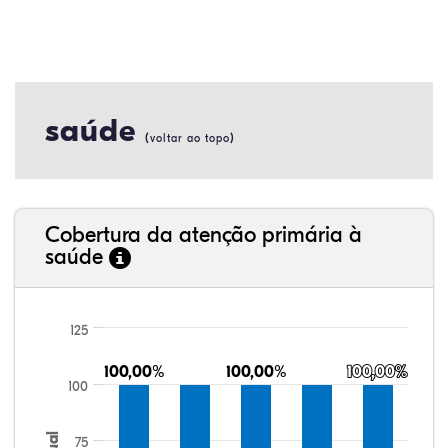
saúde
(
)
voltar ao topo
Cobertura da atenção primária à
saúde
125
100,00%
100,00%
100,00%
100,00%
100,00%
100,00%
100
75