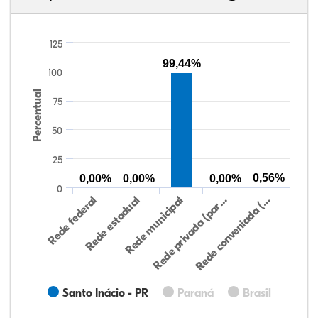
125
99,44%
100
Percentual
75
50
25
0,56%
0,00%
0,00%
0,00%
0
Rede federal
Rede estadual
Rede municipal
Rede privada (par…
Rede conveniada (…
Santo Inácio - PR
Paraná
Brasil