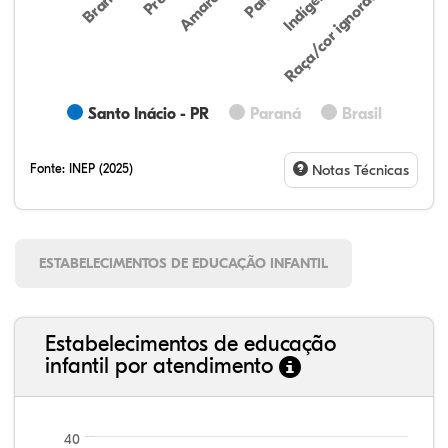
Indígena
Branca
Parda
Amarela
Raça/cor ignorada
Santo Inácio - PR
Paraná
Brasil
Fonte:
INEP (2025)
Notas Técnicas
ESTABELECIMENTOS DE EDUCAÇÃO INFANTIL
Estabelecimentos de educação
infantil por atendimento
40