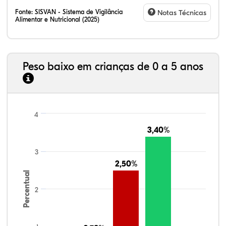
Fonte:
SISVAN - Sistema de Vigilância
Notas Técnicas
Alimentar e Nutricional (2025)
Peso baixo em crianças de 0 a 5 anos
4
3,40%
3,40%
3
2,50%
2,50%
Percentual
2