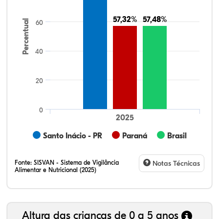
57,32%
57,32%
57,48%
57,48%
Percentual
60
40
20
0
2025
Santo Inácio - PR
Paraná
Brasil
Fonte:
SISVAN - Sistema de Vigilância
Notas Técnicas
Alimentar e Nutricional (2025)
Altura das crianças de 0 a 5 anos