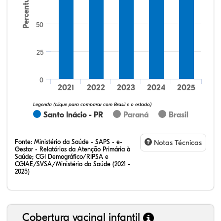
Percentual
50
25
60,98%
3,66%
0,00%
31,71%
3,66%
0,00%
32,28%
12,07%
0,23%
51,73%
2,94%
0,75%
0
2021
2022
2023
2024
2025
Legenda (clique para comparar com Brasil e o estado)
Santo Inácio - PR
Paraná
Brasil
Fonte:
Ministério da Saúde - SAPS - e-
Notas Técnicas
Gestor - Relatórios da Atenção Primária à
Saúde; CGI Demográfico/RIPSA e
CGIAE/SVSA/Ministério da Saúde (2021 -
2025)
Cobertura vacinal infantil