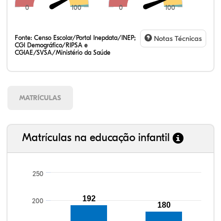
0
100
0
100
Fonte:
Censo Escolar/Portal Inepdata/INEP;
Notas Técnicas
CGI Demográfico/RIPSA e
CGIAE/SVSA/Ministério da Saúde
MATRÍCULAS
Matrículas na educação infantil
250
106,64%
105,14%
94,60%
97,08%
89,85%
99,81%
100,00%
88,82%
92,94%
78,33%
192
200
180