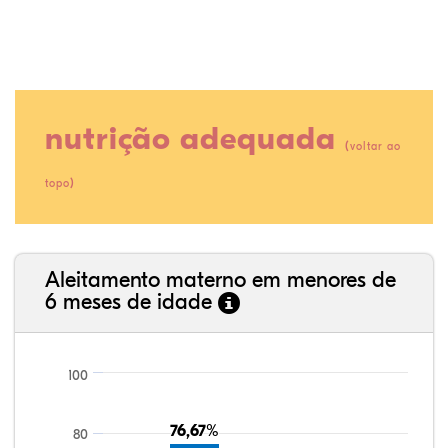
nutrição adequada
(
voltar ao
)
topo
76,62%
1,54%
0,00%
18,55%
0,66%
2,63%
35,89%
3,62%
0,11%
52,11%
2,54%
5,72%
Aleitamento materno em menores de
6 meses de idade
100
76,67%
76,67%
80