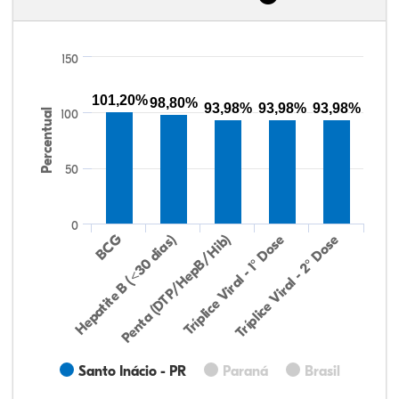
150
101,20%
98,80%
93,98%
93,98%
93,98%
Percentual
100
50
0
Hepatite B (<30 dias)
BCG
Penta (DTP/HepB/Hib)
Tríplice Viral - 1° Dose
Tríplice Viral - 2° Dose
Santo Inácio - PR
Paraná
Brasil