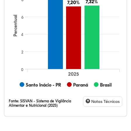
7,32%
7,32%
7,20%
7,20%
Percentual
6
4
2
0
2025
Santo Inácio - PR
Paraná
Brasil
Fonte:
SISVAN - Sistema de Vigilância
Notas Técnicas
Alimentar e Nutricional (2025)