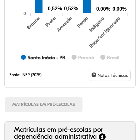
0,52%
0,52%
0,00%
0,00%
0
Preta
Indígena
Branca
Parda
Amarela
Raça/cor ignorada
Santo Inácio - PR
Paraná
Brasil
Fonte:
INEP (2025)
Notas Técnicas
MATRÍCULAS EM PRÉ-ESCOLAS
Matrículas em pré-escolas por
dependência administrativa