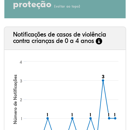
proteção
(
)
voltar ao topo
Notificações de casos de violência
contra crianças de 0 a 4 anos
4
3
3
Número de Notificações
3
2
1
1
1
1
1
1
1
1
1
1
1