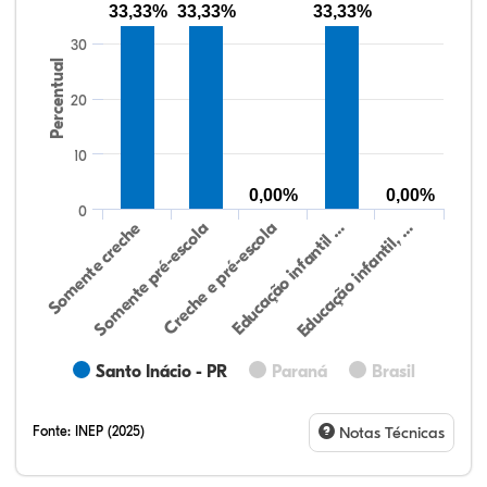
33,33%
33,33%
33,33%
30
Percentual
20
10
0,00%
0,00%
0
Educação infantil, …
Creche e pré-escola
Somente creche
Educação infantil …
Somente pré-escola
Santo Inácio - PR
Paraná
Brasil
Fonte:
INEP (2025)
Notas Técnicas