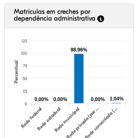
Matrículas em creches por
dependência administrativa
125
98,96%
100
Percentual
75
50
25
1,04%
0,00%
0,00%
0,00%
0
Rede federal
Rede estadual
Rede municipal
Rede privada (par…
Rede conveniada (…