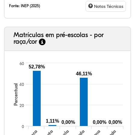
Fonte:
INEP (2025)
Notas Técnicas
Matrículas em pré-escolas - por
raça/cor
60
52,78%
46,11%
78,61%
1,50%
0,14%
16,81%
0,72%
2,22%
38,40%
3,47%
0,13%
50,15%
2,37%
5,48%
40
Percentual
20
1,11%
0,00%
0,00%
0,00%
0
Preta