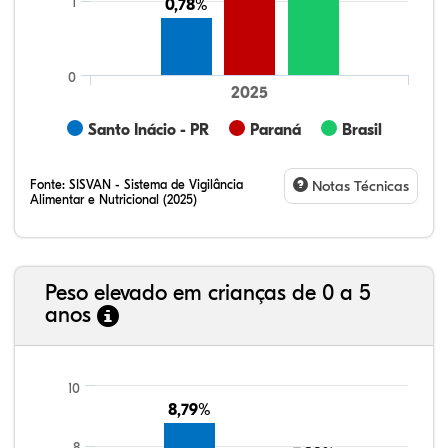
1
0,78%
0,78%
0
2025
Santo Inácio - PR
Paraná
Brasil
Fonte:
SISVAN - Sistema de Vigilância
Notas Técnicas
Alimentar e Nutricional (2025)
Peso elevado em crianças de 0 a 5
anos
58,73%
2,60%
0,27%
36,06%
0,95%
1,38%
21,99%
7,16%
0,36%
66,18%
2,81%
1,50%
10
8,79%
8,79%
8