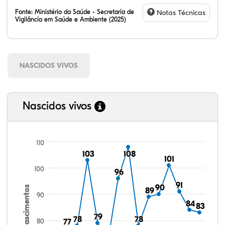
Fonte:
Ministério da Saúde - Secretaria de
Notas Técnicas
Vigilância em Saúde e Ambiente (2025)
NASCIDOS VIVOS
Nascidos vivos
110
103
103
108
108
101
101
100
96
96
91
91
90
90
Nascimentos
89
89
90
84
84
83
83
79
79
78
78
78
78
80
77
77