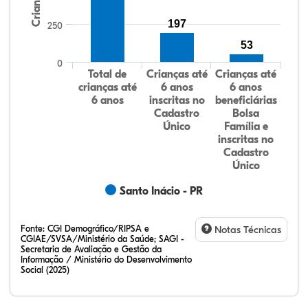
Crianças
197
250
53
0
Total de
Crianças até
Crianças até
crianças até
6 anos
6 anos
6 anos
inscritas no
beneficiárias
Cadastro
Bolsa
Único
Família e
inscritas no
Cadastro
Único
Santo Inácio - PR
Fonte:
CGI Demográfico/RIPSA e
Notas Técnicas
CGIAE/SVSA/Ministério da Saúde; SAGI -
Secretaria de Avaliação e Gestão da
Informação / Ministério do Desenvolvimento
Social (2025)