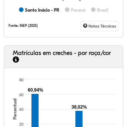
Santo Inácio - PR
Paraná
Brasil
Fonte:
INEP (2025)
Notas Técnicas
Matrículas em creches - por raça/cor
80
65,78%
3,37%
0,45%
28,84%
0,38%
1,18%
33,06%
7,95%
0,46%
55,81%
1,22%
1,50%
60,94%
60
Percentual
38,02%
40
20