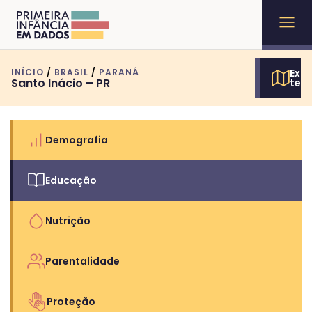
INÍCIO
/
BRASIL
/
PARANÁ
Expl
Santo Inácio – PR
terr
Demografia
Educação
Nutrição
Parentalidade
Proteção