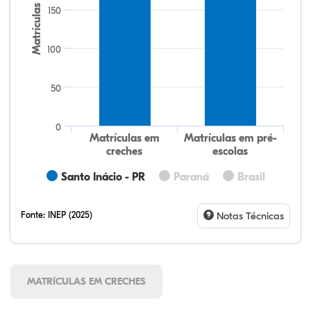
Matrículas
150
100
50
0
Matrículas em
Matrículas em pré-
creches
escolas
Santo Inácio - PR
Paraná
Brasil
Fonte:
INEP (2025)
Notas Técnicas
MATRÍCULAS EM CRECHES