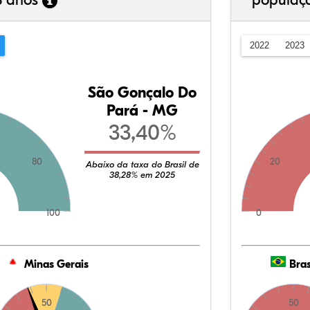
3 anos
populaç
2022
2023
São Gonçalo Do
Pará - MG
33,40%
80
20
Abaixo da taxa do Brasil de
38,28% em 2025
100
0
Minas Gerais
Bras
50
50