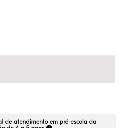
,35%
,01%
51%
,43%
42%
29%
,99%
16%
36%
,18%
81%
50%
al de atendimento em pré-escola da