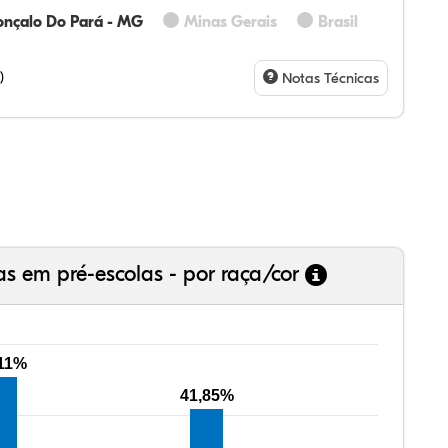
nçalo Do Pará - MG
Minas Gerais
Brasil
60%
60%
0%
00%
0%
0%
28%
07%
3%
73%
4%
5%
)
Notas Técnicas
as em pré-escolas - por raça/cor
,11%
41,85%