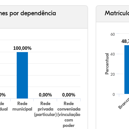
ches por dependência
Matrícul
60
48
100,00%
40
Percentual
20
0
00%
0,00%
0,00%
Branc
de
Rede
Rede
Rede
dual
municipal
privada
conveniada
(particular)
(vinculação
com
poder