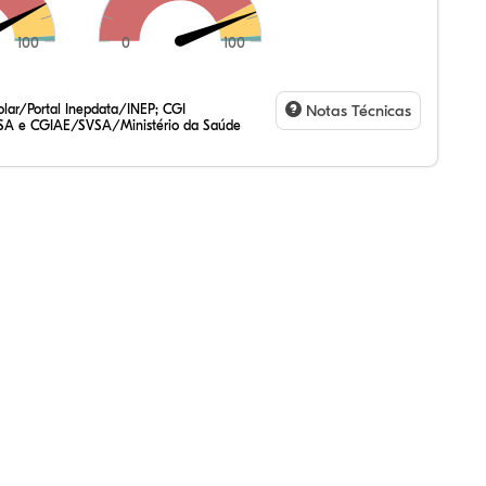
100
0
100
64%
67%
9%
99%
2%
9%
47%
2%
7%
20%
3%
1%
lar/Portal Inepdata/INEP; CGI
Notas Técnicas
SA e CGIAE/SVSA/Ministério da Saúde