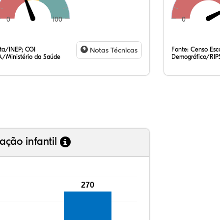
0
100
0
33,
10,
0,5
52,
0,2
1,8
35,
7,7
0,4
54,
0,8
1,3
ata/INEP; CGI
Notas Técnicas
Fonte:
Censo Esco
/Ministério da Saúde
Demográfico/RIP
ação infantil
270