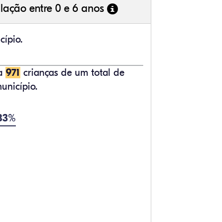
lação entre 0 e 6 anos
cípio.
ta
971
crianças de um total de
unicípio.
,83%