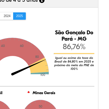
ão de 4 a 5 anos
2024
2025
São Gonçalo Do
Pará - MG
86,76%
40
60
80
Igual ou acima da taxa do
Brasil de 84,80% em 2025 e
próximo da meta do PNE de
100%
100
il
Minas Gerais
50