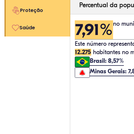
Percentual da popu
Proteção
7,91%
no muni
Saúde
Este número represen
12.275
habitantes no m
Brasil: 8,57%
Minas Gerais: 7