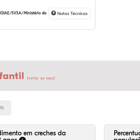
CGIAE/SVSA/Ministério da
Notas Técnicas
fantil
(
)
voltar ao topo
23
11
0,
62
0,
2,
21
7,
0,
66
2,
1,
TO
dimento em creches da
Percentu