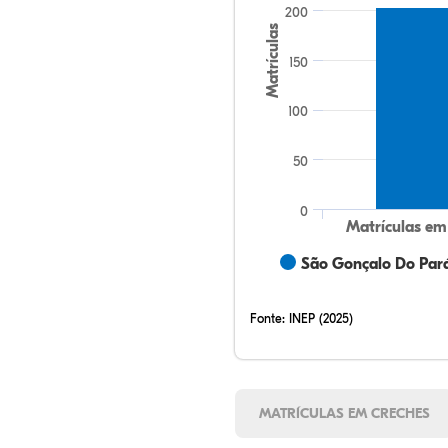
200
Matrículas
150
100
50
0
Matrículas em
São Gonçalo Do Par
Fonte:
INEP (2025)
MATRÍCULAS EM CRECHES