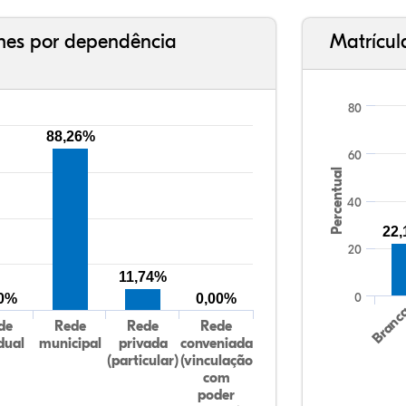
ches por dependência
Matrícul
80
88,26%
60
Percentual
40
22
20
11,74%
0
00%
0,00%
Branc
de
Rede
Rede
Rede
dual
municipal
privada
conveniada
(particular)
(vinculação
com
poder