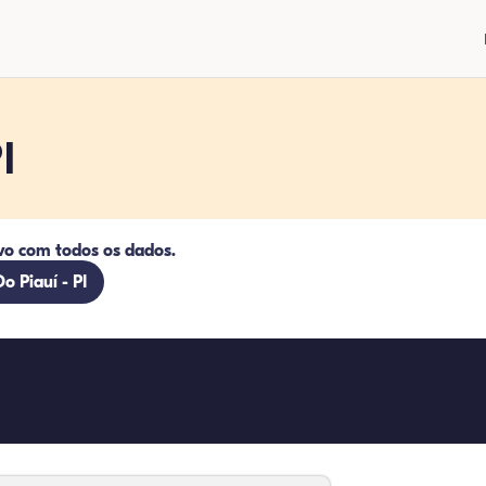
I
vo com todos os dados.
o Piauí - PI