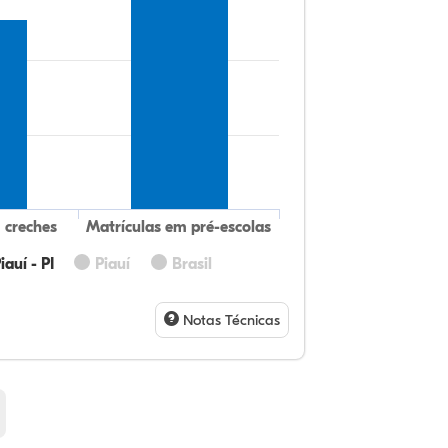
 creches
Matrículas em pré-escolas
auí - PI
Piauí
Brasil
11
7,
0,
77
0,
2,
32
9,
0,
54
1,
1,
Notas Técnicas