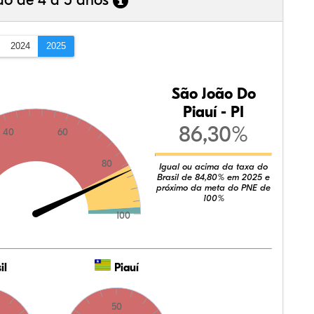
ão de 4 a 5 anos
2024
2025
São João Do
Piauí - PI
86,30%
40
60
80
Igual ou acima da taxa do
Brasil de 84,80% em 2025 e
próximo da meta do PNE de
100%
100
il
Piauí
50