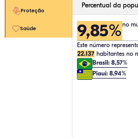
Percentual da popu
Proteção
9,85%
no mu
Saúde
Este número represen
22.137
habitantes no m
Brasil: 8,57%
Piauí: 8,94%