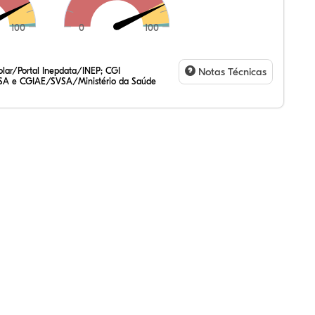
100
0
100
,49%
44%
44%
,41%
10%
13%
,47%
72%
47%
,20%
83%
31%
lar/Portal Inepdata/INEP; CGI
Notas Técnicas
SA e CGIAE/SVSA/Ministério da Saúde