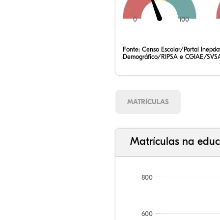
0
100
Fonte:
Censo Escolar/Portal Inepd
Demográfico/RIPSA e CGIAE/SVSA
MATRÍCULAS
Matrículas na educ
800
600