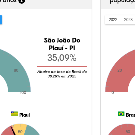
3 anos
populaç
2022
2023
São João Do
Piauí - PI
35,09%
80
20
Abaixo da taxa do Brasil de
38,28% em 2025
100
0
Piauí
Bras
50
50