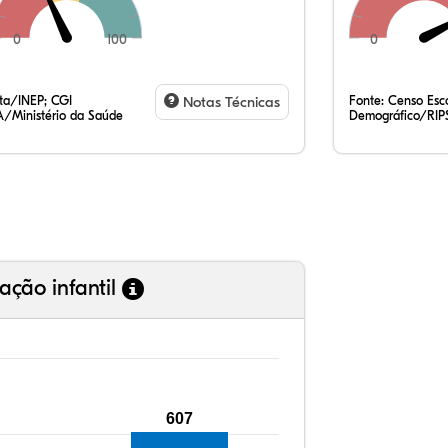
0
100
0
10
6,
0,
79
0,
3,
35
7,
0,
54
0,
1,
ata/INEP; CGI
Notas Técnicas
Fonte:
Censo Esco
/Ministério da Saúde
Demográfico/RIP
ação infantil
607