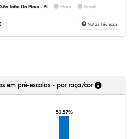
São João Do Piauí - PI
Piauí
Brasil
14%
43%
0%
43%
0%
0%
28%
07%
3%
73%
4%
5%
)
Notas Técnicas
as em pré-escolas - por raça/cor
51,57%