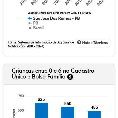
2024
2010
2012
2014
2016
2018
2020
2022
Legenda (clique para comparar com Brasil e o estado)
São José Dos Ramos - PB
PB
Brasil
Fonte:
Sistema de Informação de Agravos de
Notas Técnicas
Notificação (2010 - 2024)
13,45%
3,34%
0,40%
78,54%
0,84%
3,42%
32,57%
9,24%
0,46%
54,88%
1,27%
1,56%
Crianças entre 0 e 6 no Cadastro
Único e Bolsa Família
750
625
550
486
500
Crianças