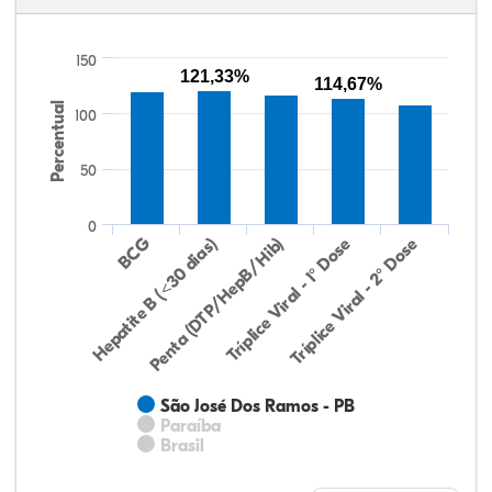
150
121,33%
114,67%
Percentual
100
50
0
Hepatite B (<30 dias)
BCG
Penta (DTP/HepB/Hib)
Tríplice Viral - 1° Dose
Tríplice Viral - 2° Dose
São José Dos Ramos - PB
Paraíba
Brasil