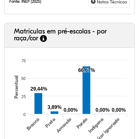
Fonte:
INEP (2025)
Notas Técnicas
Matrículas em pré-escolas - por
raça/cor
75
66,67%
Percentual
50
26,64%
1,64%
0,00%
64,47%
0,82%
6,41%
38,40%
3,47%
0,13%
50,15%
2,37%
5,48%
29,44%
25
3,89%
0,00%
0,00%
0,00%
0
Preta
Indígena
Branca
Parda
Amarela
Raça/cor ignorada