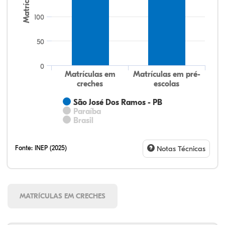
Matrículas
100
50
0
Matrículas em
Matrículas em pré-
creches
escolas
São José Dos Ramos - PB
Paraíba
Brasil
Fonte:
INEP (2025)
Notas Técnicas
MATRÍCULAS EM CRECHES