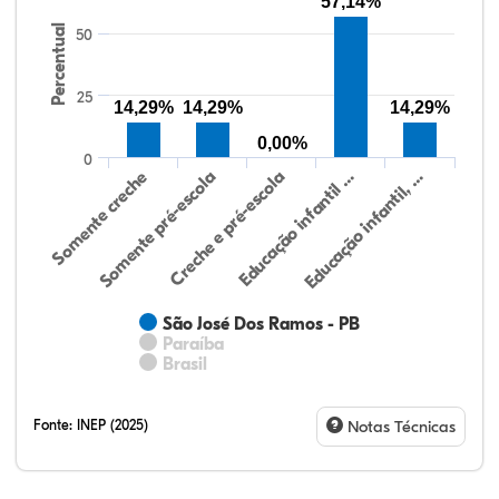
57,14%
Percentual
50
25
14,29%
14,29%
14,29%
0,00%
0
Somente creche
Somente pré-escola
Creche e pré-escola
Educação infantil …
Educação infantil, …
São José Dos Ramos - PB
Paraíba
Brasil
Fonte:
INEP (2025)
Notas Técnicas