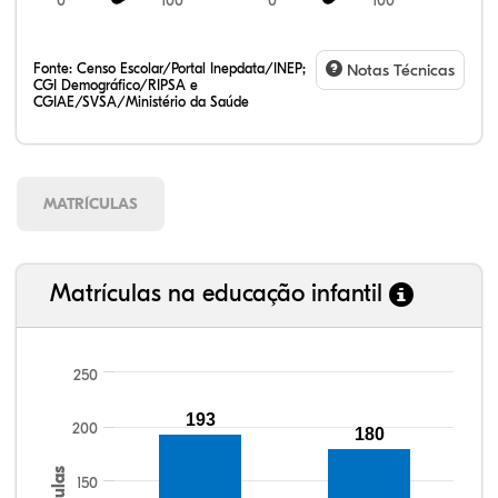
0
100
0
100
Fonte:
Censo Escolar/Portal Inepdata/INEP;
Notas Técnicas
CGI Demográfico/RIPSA e
CGIAE/SVSA/Ministério da Saúde
MATRÍCULAS
Matrículas na educação infantil
250
108,38%
109,71%
85,53%
92,50%
79,92%
99,81%
100,00%
88,82%
92,94%
78,33%
193
200
180
150