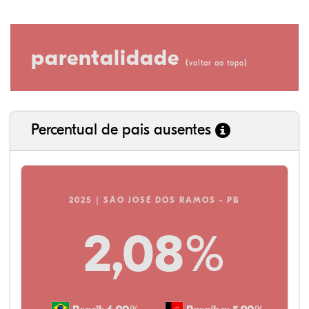
parentalidade
(
)
voltar ao topo
Percentual de pais ausentes
2025 | SÃO JOSÉ DOS RAMOS - PB
2,08%