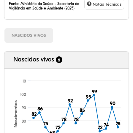
Fonte:
Ministério da Saúde - Secretaria de
Notas Técnicas
Vigilância em Saúde e Ambiente (2025)
NASCIDOS VIVOS
Nascidos vivos
110
99
99
100
95
95
92
92
Nascimentos
90
90
90
86
86
85
85
82
82
78
78
78
78
80
75
75
75
75
74
74
72
72
72
72
68
68