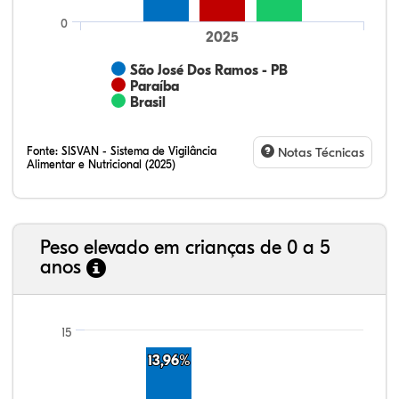
0
2025
São José Dos Ramos - PB
Paraíba
Brasil
Fonte:
SISVAN - Sistema de Vigilância
Notas Técnicas
Alimentar e Nutricional (2025)
Peso elevado em crianças de 0 a 5
anos
10,43%
2,67%
0,26%
79,61%
1,66%
5,37%
21,99%
7,16%
0,36%
66,18%
2,81%
1,50%
15
13,96%
13,96%