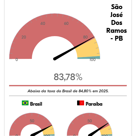
São
José
Dos
40
60
Ramos
- PB
20
80
0
100
83,78%
Abaixo da taxa do Brasil de 84,80% em 2025.
Brasil
Paraíba
50
50