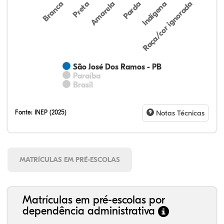
Preta
Indígena
Branca
Parda
Amarela
Raça/cor ignorada
São José Dos Ramos - PB
Paraíba
Brasil
Fonte:
INEP (2025)
Notas Técnicas
MATRÍCULAS EM PRÉ-ESCOLAS
Matrículas em pré-escolas por
dependência administrativa