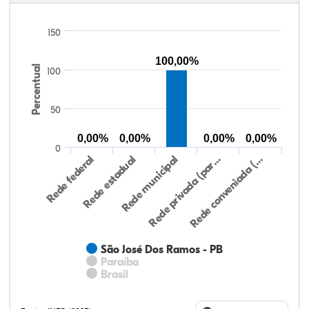
150
100,00%
Percentual
100
50
0,00%
0,00%
0,00%
0,00%
0
Rede federal
Rede estadual
Rede municipal
Rede privada (par…
Rede conveniada (…
São José Dos Ramos - PB
Paraíba
Brasil