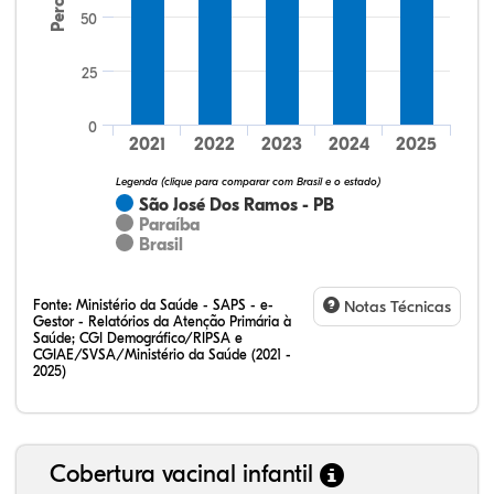
50
25
25,93%
3,70%
0,00%
70,37%
0,00%
0,00%
32,28%
12,07%
0,23%
51,73%
2,94%
0,75%
0
2021
2022
2023
2024
2025
Legenda (clique para comparar com Brasil e o estado)
São José Dos Ramos - PB
Paraíba
Brasil
Fonte:
Ministério da Saúde - SAPS - e-
Notas Técnicas
Gestor - Relatórios da Atenção Primária à
Saúde; CGI Demográfico/RIPSA e
CGIAE/SVSA/Ministério da Saúde (2021 -
2025)
Cobertura vacinal infantil