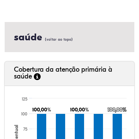
saúde
(
)
voltar ao topo
Cobertura da atenção primária à
saúde
125
100,00%
100,00%
100,00%
100,00%
100,00%
100,00%
100
Percentual
75