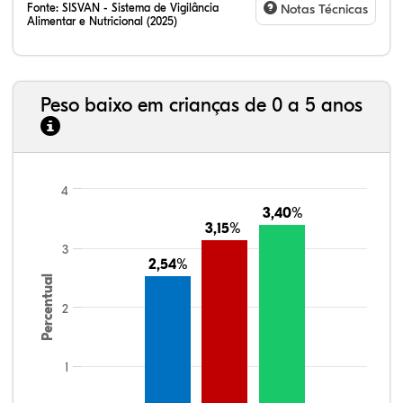
Fonte:
SISVAN - Sistema de Vigilância
Notas Técnicas
Alimentar e Nutricional (2025)
Peso baixo em crianças de 0 a 5 anos
4
3,40%
3,40%
3,15%
3,15%
3
2,54%
2,54%
Percentual
2
1