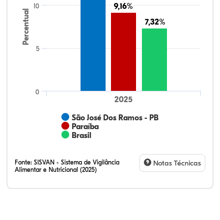
10
9,16%
9,16%
Percentual
7,32%
7,32%
5
0
2025
São José Dos Ramos - PB
Paraíba
Brasil
Fonte:
SISVAN - Sistema de Vigilância
Notas Técnicas
Alimentar e Nutricional (2025)