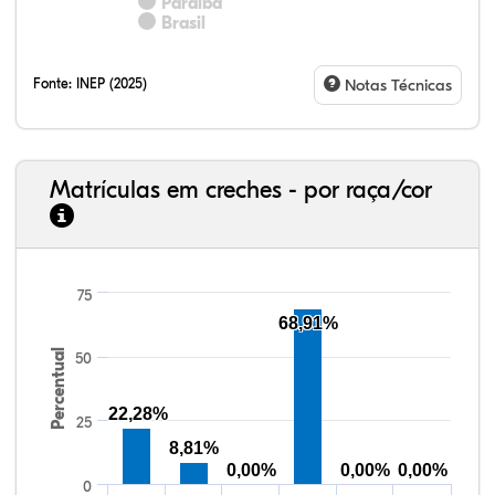
Paraíba
Brasil
Fonte:
INEP (2025)
Notas Técnicas
Matrículas em creches - por raça/cor
75
13,65%
2,98%
0,33%
77,66%
0,85%
4,53%
33,06%
7,95%
0,46%
55,81%
1,22%
1,50%
68,91%
Percentual
50
22,28%
25
8,81%
0,00%
0,00%
0,00%
0