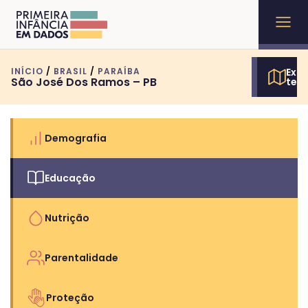
INÍCIO
/
BRASIL
/
PARAÍBA
Expl
São José Dos Ramos – PB
terr
Demografia
Educação
Nutrição
Parentalidade
Proteção