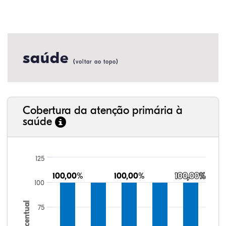
saúde
(
)
voltar ao topo
Cobertura da atenção primária à
saúde
125
100,00%
100,00%
100,00%
100,00%
100,00%
100,00%
100
Percentual
75