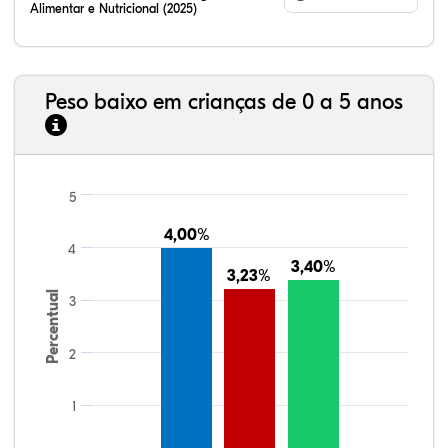
Alimentar e Nutricional (2025)
Peso baixo em crianças de 0 a 5 anos
5
4,00%
4,00%
4
3,40%
3,40%
3,23%
3,23%
Percentual
3
2
1