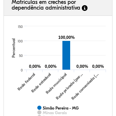
Matrículas em creches por
dependência administrativa
150
100,00%
Percentual
100
50
0,00%
0,00%
0,00%
0,00%
0
Rede federal
Rede estadual
Rede municipal
Rede privada (par…
Rede conveniada (…
Simão Pereira - MG
Minas Gerais