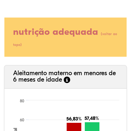
nutrição adequada
(
voltar ao
)
topo
38,32%
5,08%
0,13%
51,90%
0,38%
4,19%
35,89%
3,62%
0,11%
52,11%
2,54%
5,72%
Aleitamento materno em menores de
6 meses de idade
80
57,48%
57,48%
56,83%
56,83%
60