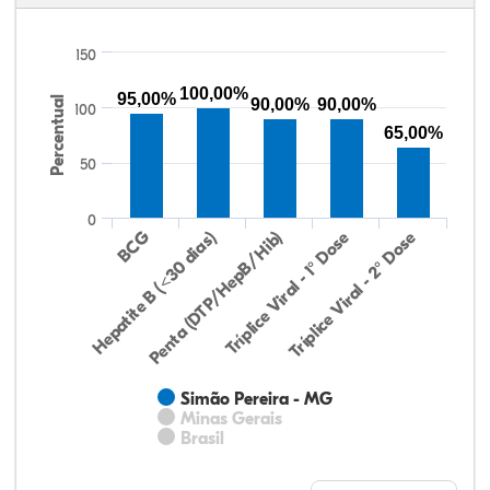
150
100,00%
95,00%
Percentual
90,00%
90,00%
100
65,00%
50
0
Hepatite B (<30 dias)
BCG
Penta (DTP/HepB/Hib)
Tríplice Viral - 1° Dose
Tríplice Viral - 2° Dose
Simão Pereira - MG
Minas Gerais
Brasil