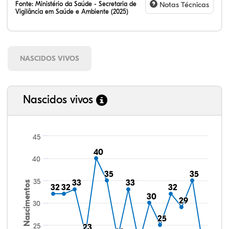
Fonte:
Ministério da Saúde - Secretaria de
Notas Técnicas
Vigilância em Saúde e Ambiente (2025)
NASCIDOS VIVOS
Nascidos vivos
45
40
40
40
35
35
35
35
35
33
33
33
33
Nascimentos
32
32
32
32
32
32
30
30
29
29
30
25
25
25
23
23