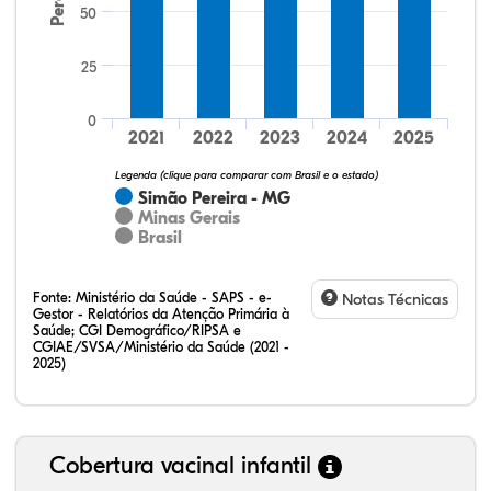
50
25
33,60%
17,60%
0,00%
48,00%
0,80%
0,00%
32,28%
12,07%
0,23%
51,73%
2,94%
0,75%
0
2021
2022
2023
2024
2025
Legenda (clique para comparar com Brasil e o estado)
Simão Pereira - MG
Minas Gerais
Brasil
Fonte:
Ministério da Saúde - SAPS - e-
Notas Técnicas
Gestor - Relatórios da Atenção Primária à
Saúde; CGI Demográfico/RIPSA e
CGIAE/SVSA/Ministério da Saúde (2021 -
2025)
Cobertura vacinal infantil