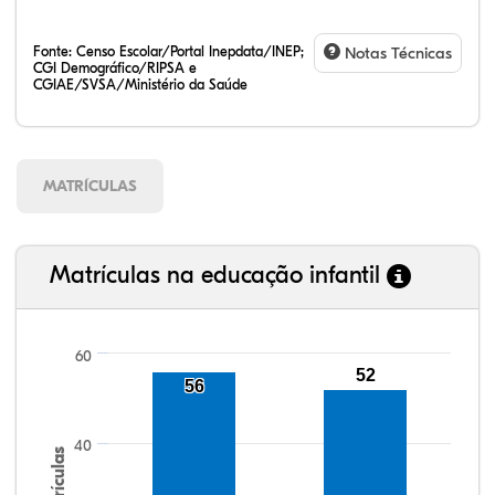
Fonte:
Censo Escolar/Portal Inepdata/INEP;
Notas Técnicas
CGI Demográfico/RIPSA e
CGIAE/SVSA/Ministério da Saúde
MATRÍCULAS
Matrículas na educação infantil
60
52
56
100,25%
100,09%
92,22%
96,04%
87,35%
99,81%
100,00%
88,82%
92,94%
78,33%
40
Matrículas