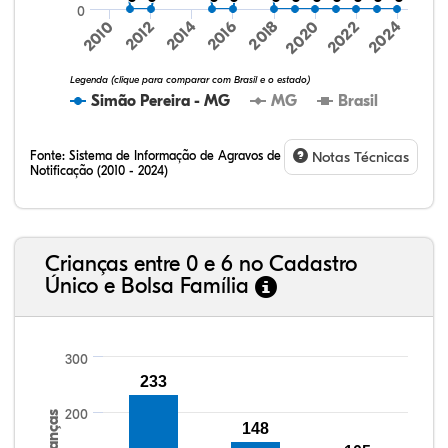
0
2016
2024
2010
2018
2012
2020
2014
2022
Legenda (clique para comparar com Brasil e o estado)
Simão Pereira - MG
MG
Brasil
Fonte:
Sistema de Informação de Agravos de
Notas Técnicas
Notificação (2010 - 2024)
31,88%
12,79%
0,59%
53,16%
0,20%
1,38%
32,57%
9,24%
0,46%
54,88%
1,27%
1,56%
Crianças entre 0 e 6 no Cadastro
Único e Bolsa Família
300
233
200
Crianças
148