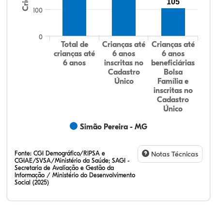
105
100
0
Total de
Crianças até
Crianças até
crianças até
6 anos
6 anos
6 anos
inscritas no
beneficiárias
Cadastro
Bolsa
Único
Família e
inscritas no
Cadastro
Único
Simão Pereira - MG
Fonte:
CGI Demográfico/RIPSA e
Notas Técnicas
CGIAE/SVSA/Ministério da Saúde; SAGI -
Secretaria de Avaliação e Gestão da
Informação / Ministério do Desenvolvimento
Social (2025)