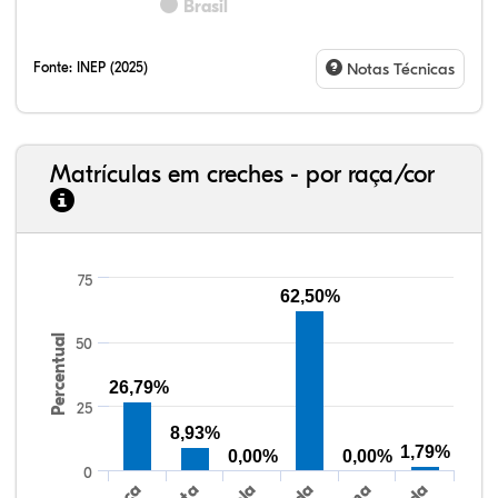
Brasil
Fonte:
INEP (2025)
Notas Técnicas
Matrículas em creches - por raça/cor
75
62,50%
32,57%
11,01%
0,59%
53,62%
0,23%
1,98%
33,06%
7,95%
0,46%
55,81%
1,22%
1,50%
Percentual
50
26,79%
25
8,93%
1,79%
0,00%
0,00%
0