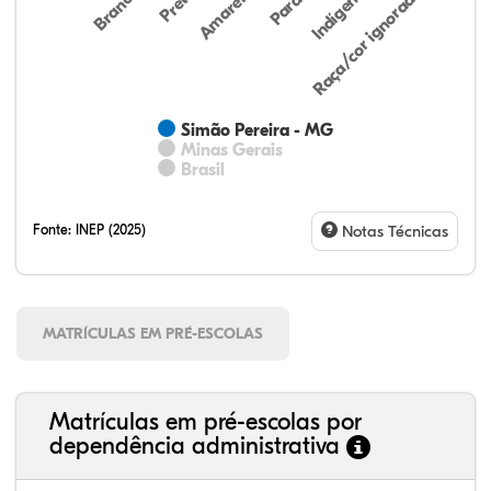
Preta
Indígena
Branca
Parda
Amarela
Raça/cor ignorada
Simão Pereira - MG
Minas Gerais
Brasil
Fonte:
INEP (2025)
Notas Técnicas
MATRÍCULAS EM PRÉ-ESCOLAS
Matrículas em pré-escolas por
dependência administrativa