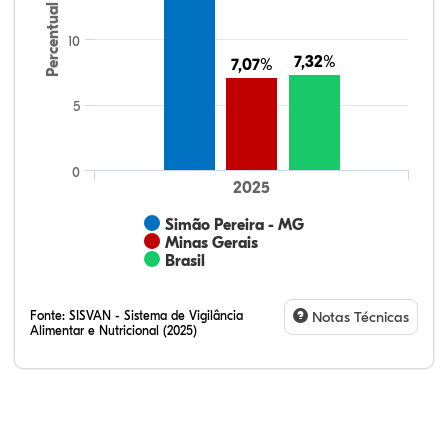
Percentual
10
7,32%
7,32%
7,07%
7,07%
5
0
2025
Simão Pereira - MG
Minas Gerais
Brasil
Fonte:
SISVAN - Sistema de Vigilância
Notas Técnicas
Alimentar e Nutricional (2025)