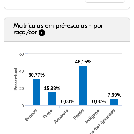
Matrículas em pré-escolas - por
raça/cor
60
46,15%
Percentual
40
30,77%
41,23%
4,67%
0,08%
49,88%
0,48%
3,66%
38,40%
3,47%
0,13%
50,15%
2,37%
5,48%
15,38%
20
7,69%
0,00%
0,00%
0
Preta
Indígena
Branca
Parda
Amarela
Raça/cor ignorada