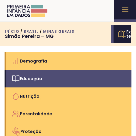
INÍCIO
/
BRASIL
/
MINAS GERAIS
Expl
Simão Pereira – MG
terr
Demografia
Educação
Nutrição
Parentalidade
Proteção