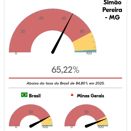
Simão
Pereira
- MG
40
60
20
80
0
100
65,22%
Abaixo da taxa do Brasil de 84,80% em 2025.
Brasil
Minas Gerais
50
50
0
100
0
100