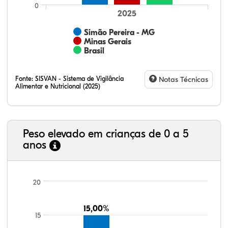
0
2025
Simão Pereira - MG
Minas Gerais
Brasil
Fonte:
SISVAN - Sistema de Vigilância
Notas Técnicas
Alimentar e Nutricional (2025)
Peso elevado em crianças de 0 a 5
anos
23,35%
11,01%
0,51%
62,43%
0,42%
2,29%
21,99%
7,16%
0,36%
66,18%
2,81%
1,50%
20
15,00%
15,00%
15