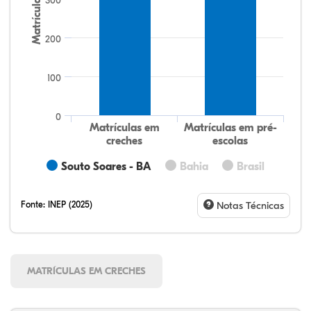
Matrículas
300
200
100
0
Matrículas em
Matrículas em pré-
creches
escolas
Souto Soares - BA
Bahia
Brasil
Fonte:
INEP (2025)
Notas Técnicas
MATRÍCULAS EM CRECHES