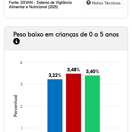
Fonte:
SISVAN - Sistema de Vigilância
Notas Técnicas
Alimentar e Nutricional (2025)
Peso baixo em crianças de 0 a 5 anos
4
3,48%
3,48%
3,40%
3,40%
3,22%
3,22%
3
Percentual
2
1