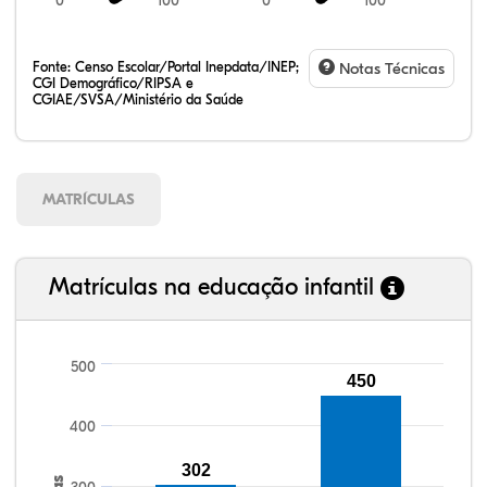
0
100
0
100
Fonte:
Censo Escolar/Portal Inepdata/INEP;
Notas Técnicas
CGI Demográfico/RIPSA e
CGIAE/SVSA/Ministério da Saúde
MATRÍCULAS
Matrículas na educação infantil
500
450
90,67%
92,84%
88,78%
92,34%
73,83%
99,81%
100,00%
88,82%
92,94%
78,33%
400
302