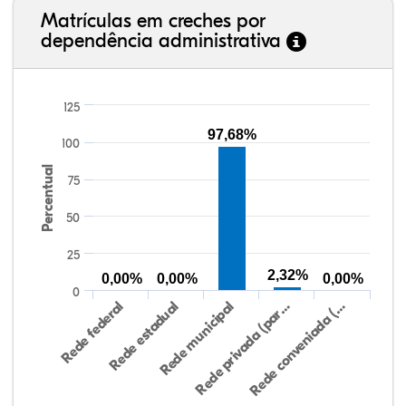
Matrículas em creches por
dependência administrativa
125
97,68%
100
Percentual
75
50
25
2,32%
0,00%
0,00%
0,00%
0
Rede federal
Rede estadual
Rede municipal
Rede privada (par…
Rede conveniada (…