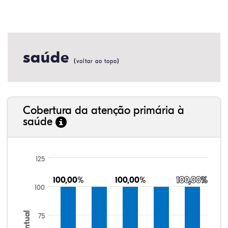
saúde
(
)
voltar ao topo
Cobertura da atenção primária à
saúde
125
100,00%
100,00%
100,00%
100,00%
100,00%
100,00%
100
75