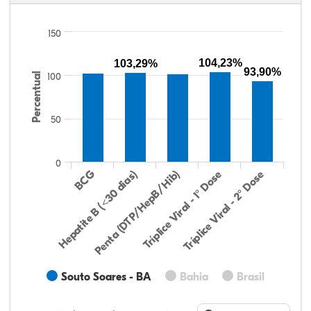
150
104,23%
103,29%
93,90%
Percentual
100
50
0
Hepatite B (<30 dias)
BCG
Penta (DTP/HepB/Hib)
Tríplice Viral - 1° Dose
Tríplice Viral - 2° Dose
Souto Soares - BA
Bahia
Brasil