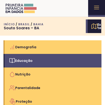
INÍCIO
/
BRASIL
/
BAHIA
Expl
Souto Soares – BA
terr
Demografia
Educação
Nutrição
Parentalidade
Proteção