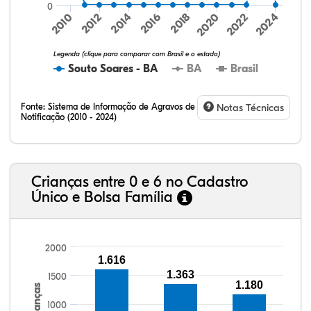
0
2024
2010
2012
2014
2016
2018
2020
2022
Legenda (clique para comparar com Brasil e o estado)
Souto Soares - BA
BA
Brasil
Fonte:
Sistema de Informação de Agravos de
Notas Técnicas
Notificação (2010 - 2024)
8,65%
19,48%
0,36%
68,95%
0,58%
2,00%
32,57%
9,24%
0,46%
54,88%
1,27%
1,56%
Crianças entre 0 e 6 no Cadastro
Único e Bolsa Família
2000
1.616
1.363
1500
1.180
Crianças
1000