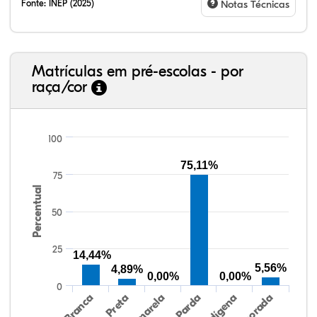
Fonte:
INEP (2025)
Notas Técnicas
Matrículas em pré-escolas - por
raça/cor
100
75,11%
75
12,21%
8,85%
0,08%
69,19%
0,25%
9,43%
38,40%
3,47%
0,13%
50,15%
2,37%
5,48%
Percentual
50
25
14,44%
5,56%
4,89%
0,00%
0,00%
0
Preta
Indígena
Amarela
Branca
Parda