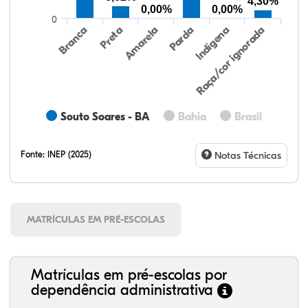
4,30%
0,00%
0,00%
0
Preta
Indígena
Branca
Parda
Amarela
Raça/cor ignorada
Souto Soares - BA
Bahia
Brasil
Fonte:
INEP (2025)
Notas Técnicas
MATRÍCULAS EM PRÉ-ESCOLAS
Matrículas em pré-escolas por
dependência administrativa