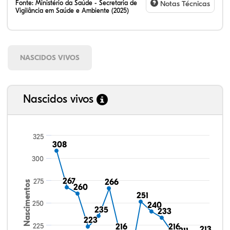
Fonte:
Ministério da Saúde - Secretaria de
Notas Técnicas
Vigilância em Saúde e Ambiente (2025)
NASCIDOS VIVOS
Nascidos vivos
325
308
308
300
267
267
275
266
266
Nascimentos
260
260
251
251
250
240
240
235
235
233
233
223
223
225
216
216
216
216
213
213