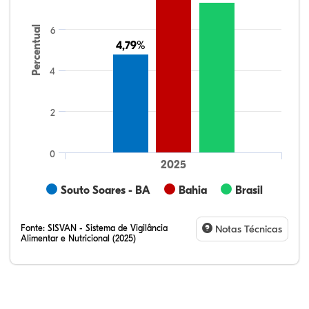
Percentual
6
4,79%
4,79%
4
2
0
2025
Souto Soares - BA
Bahia
Brasil
Fonte:
SISVAN - Sistema de Vigilância
Notas Técnicas
Alimentar e Nutricional (2025)