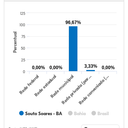
125
96,67%
100
Percentual
75
50
25
3,33%
0,00%
0,00%
0,00%
0
Rede federal
Rede estadual
Rede municipal
Rede privada (par…
Rede conveniada (…
Souto Soares - BA
Bahia
Brasil