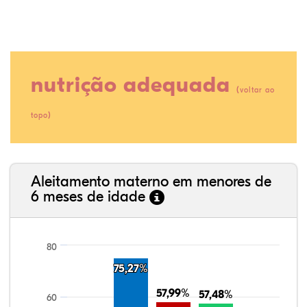
nutrição adequada
(
voltar ao
)
topo
11,21%
8,94%
0,06%
70,40%
0,31%
9,07%
35,89%
3,62%
0,11%
52,11%
2,54%
5,72%
Aleitamento materno em menores de
6 meses de idade
80
75,27%
75,27%
57,99%
57,99%
57,48%
57,48%
60