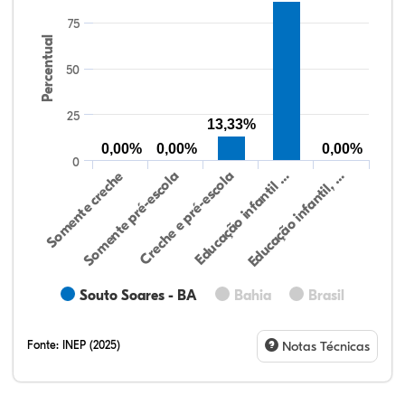
75
Percentual
50
25
13,33%
0,00%
0,00%
0,00%
0
Somente creche
Somente pré-escola
Creche e pré-escola
Educação infantil …
Educação infantil, …
Souto Soares - BA
Bahia
Brasil
Fonte:
INEP (2025)
Notas Técnicas