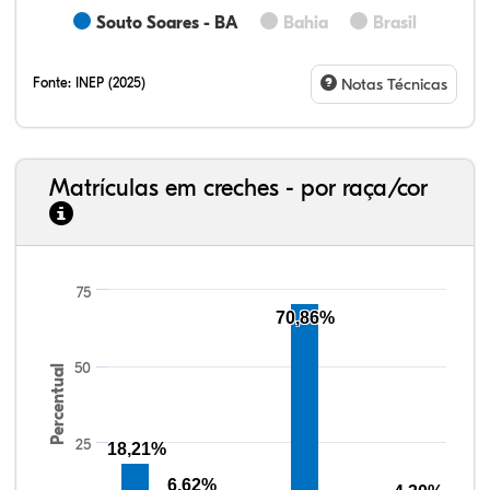
Souto Soares - BA
Bahia
Brasil
Fonte:
INEP (2025)
Notas Técnicas
Matrículas em creches - por raça/cor
75
8,98%
16,98%
0,40%
70,62%
0,62%
2,40%
33,06%
7,95%
0,46%
55,81%
1,22%
1,50%
70,86%
50
Percentual
25
18,21%
6,62%