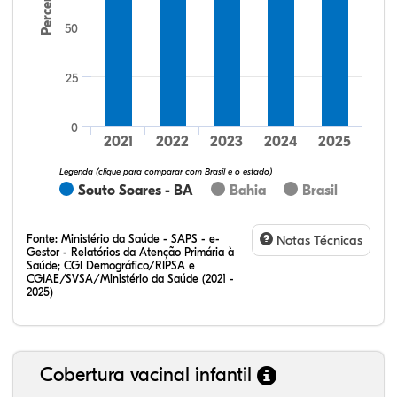
Percentual
50
25
14,43%
22,68%
0,00%
61,86%
0,00%
1,03%
32,28%
12,07%
0,23%
51,73%
2,94%
0,75%
0
2021
2022
2023
2024
2025
Legenda (clique para comparar com Brasil e o estado)
Souto Soares - BA
Bahia
Brasil
Fonte:
Ministério da Saúde - SAPS - e-
Notas Técnicas
Gestor - Relatórios da Atenção Primária à
Saúde; CGI Demográfico/RIPSA e
CGIAE/SVSA/Ministério da Saúde (2021 -
2025)
Cobertura vacinal infantil