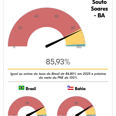
Souto
Soares
- BA
40
60
20
80
0
100
85,93%
Igual ou acima da taxa do Brasil de 84,80% em 2025 e próximo
da meta do PNE de 100%
Brasil
Bahia
50
50