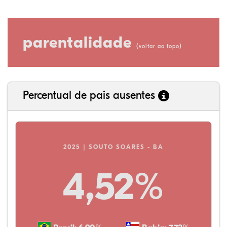
parentalidade
(
)
voltar ao topo
Percentual de pais ausentes
2025 | SOUTO SOARES - BA
4,52%