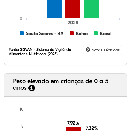
0
2025
Souto Soares - BA
Bahia
Brasil
Fonte:
SISVAN - Sistema de Vigilância
Notas Técnicas
Alimentar e Nutricional (2025)
Peso elevado em crianças de 0 a 5
anos
7,18%
14,84%
0,39%
74,06%
1,07%
2,45%
21,99%
7,16%
0,36%
66,18%
2,81%
1,50%
10
7,92%
7,92%
8
7,32%
7,32%