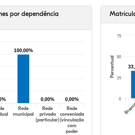
ches por dependência
Matrícul
75
100,00%
50
Percentual
33
25
0
00%
0,00%
0,00%
Bran
de
Rede
Rede
Rede
dual
municipal
privada
conveniada
(particular)
(vinculação
com
poder