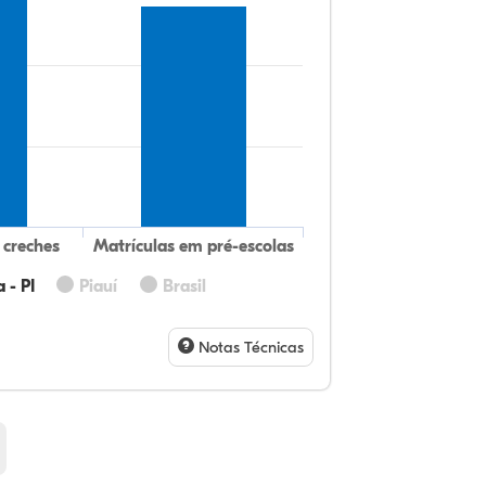
 creches
Matrículas em pré-escolas
 - PI
Piauí
Brasil
11
7,
0,
77
0,
2,
32
9,
0,
54
1,
1,
Notas Técnicas