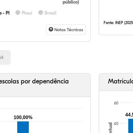
público)
17,
11,
0,0
71,
0,0
0,0
32,
12,
0,2
51,
2,9
0,7
 - PI
Piauí
Brasil
Fonte:
INEP (2025
Notas Técnicas
AS
escolas por dependência
Matrícul
60
44
100,00%
40