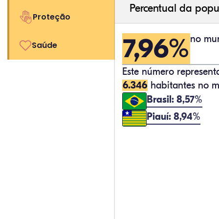
Percentual da popu
Proteção
7,96%
no mun
Saúde
Este número represen
6.346
habitantes no mu
Brasil: 8,57%
Piauí: 8,94%