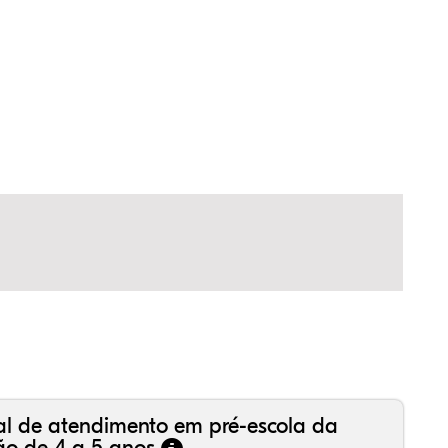
50%
98%
30%
,55%
15%
53%
,99%
16%
36%
,18%
81%
50%
al de atendimento em pré-escola da