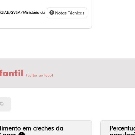
CGIAE/SVSA/Ministério da
Notas Técnicas
fantil
(
)
voltar ao topo
7,
5,
0,
82
0,
3,
21
7,
0,
66
2,
1,
TO
dimento em creches da
Percentu