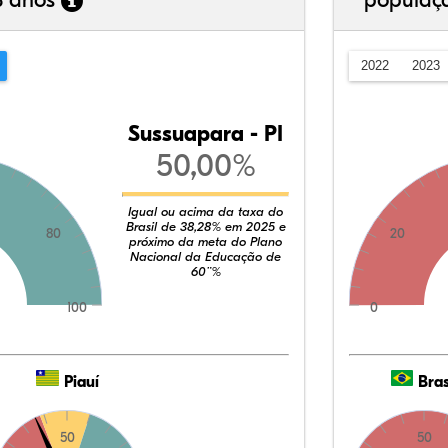
3 anos
populaç
2022
2023
Sussuapara - PI
50,00%
Igual ou acima da taxa do
Brasil de 38,28% em 2025 e
80
20
próximo da meta do Plano
Nacional da Educação de
60¨%
100
0
Piauí
Bras
50
50