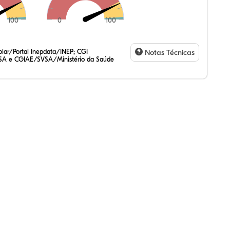
100
0
100
,49%
44%
44%
,41%
10%
13%
,47%
72%
47%
,20%
83%
31%
lar/Portal Inepdata/INEP; CGI
Notas Técnicas
SA e CGIAE/SVSA/Ministério da Saúde