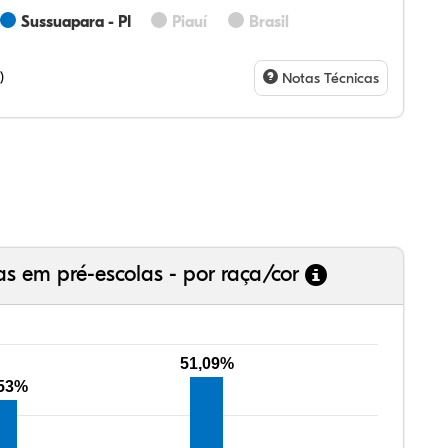
Sussuapara - PI
Piauí
Brasil
14%
43%
0%
43%
0%
0%
28%
07%
3%
73%
4%
5%
)
Notas Técnicas
as em pré-escolas - por raça/cor
51,09%
,53%