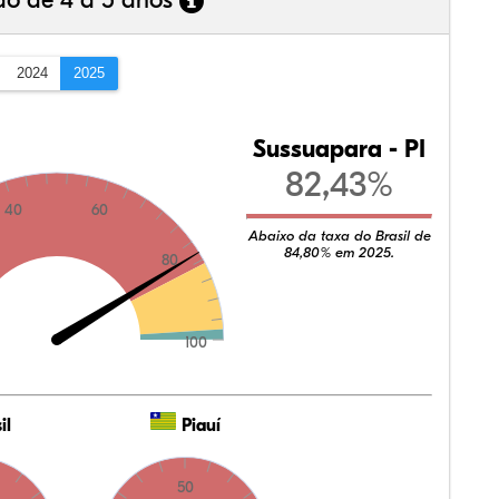
ão de 4 a 5 anos
2024
2025
Sussuapara - PI
82,43%
40
60
Abaixo da taxa do Brasil de
84,80% em 2025.
80
100
il
Piauí
50