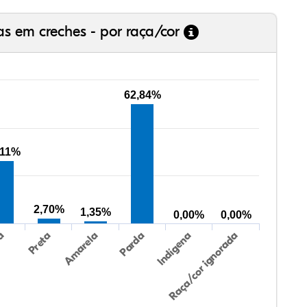
as em creches - por raça/cor
62,84%
,11%
2,70%
1,35%
0,00%
0,00%
Preta
Indígena
ca
Parda
Amarela
Raça/cor ignorada