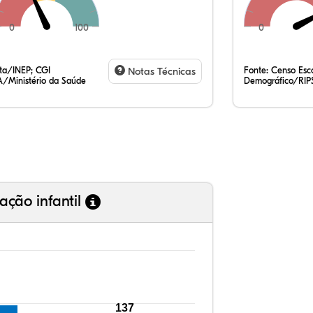
0
100
0
10
6,
0,
79
0,
3,
35
7,
0,
54
0,
1,
ata/INEP; CGI
Notas Técnicas
Fonte:
Censo Esco
/Ministério da Saúde
Demográfico/RIP
ação infantil
137