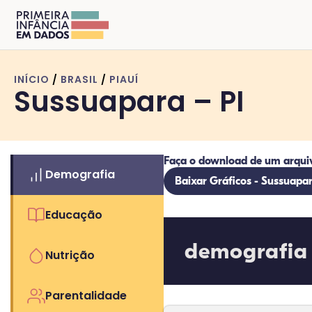
INÍCIO
/
BRASIL
/
PIAUÍ
Sussuapara – PI
Faça o download de um arqui
Demografia
Baixar Gráficos - Sussuapar
Educação
demografia
Nutrição
Parentalidade