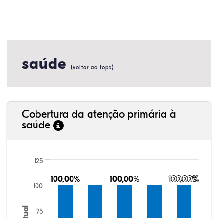
saúde
(
)
voltar ao topo
Cobertura da atenção primária à
saúde
125
100,00%
100,00%
100,00%
100,00%
100,00%
100,00%
100
75