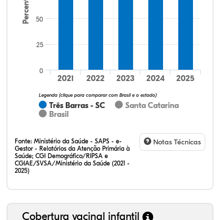
Percentual
50
25
72,73%
11,36%
0,00%
11,36%
4,55%
0,00%
32,28%
12,07%
0,23%
51,73%
2,94%
0,75%
0
2021
2022
2023
2024
2025
Legenda (clique para comparar com Brasil e o estado)
Três Barras - SC
Santa Catarina
Brasil
Fonte:
Ministério da Saúde - SAPS - e-
Notas Técnicas
Gestor - Relatórios da Atenção Primária à
Saúde; CGI Demográfico/RIPSA e
CGIAE/SVSA/Ministério da Saúde (2021 -
2025)
Cobertura vacinal infantil