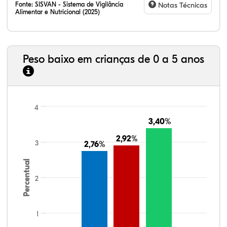
Fonte:
SISVAN - Sistema de Vigilância
Notas Técnicas
Alimentar e Nutricional (2025)
Peso baixo em crianças de 0 a 5 anos
4
3,40%
3,40%
2,92%
2,92%
3
2,76%
2,76%
Percentual
2
1