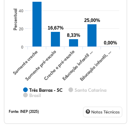
Percentual
40
25,00%
16,67%
20
8,33%
0,00%
0
Educação infantil, …
Creche e pré-escola
Somente creche
Educação infantil …
Somente pré-escola
Três Barras - SC
Santa Catarina
Brasil
Fonte:
INEP (2025)
Notas Técnicas