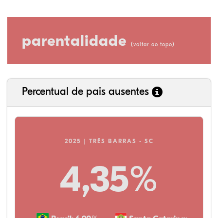
parentalidade
(
)
voltar ao topo
Percentual de pais ausentes
2025 | TRÊS BARRAS - SC
4,35%