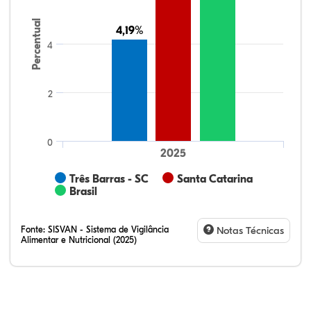
Percentual
4,19%
4,19%
4
2
0
2025
Três Barras - SC
Santa Catarina
Brasil
Fonte:
SISVAN - Sistema de Vigilância
Notas Técnicas
Alimentar e Nutricional (2025)