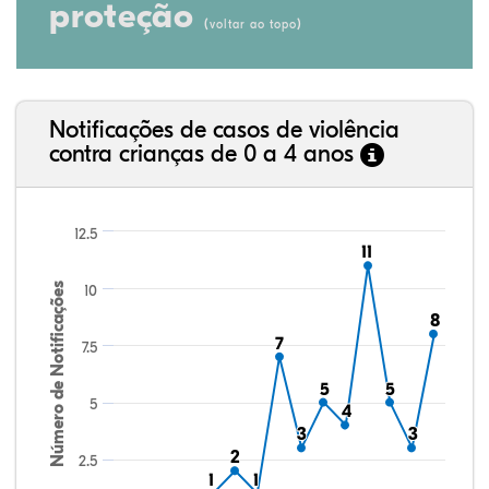
proteção
(
)
voltar ao topo
Notificações de casos de violência
contra crianças de 0 a 4 anos
12.5
11
11
Número de Notificações
10
8
8
7
7
7.5
5
5
5
5
5
4
4
3
3
3
3
2
2
2.5
1
1
1
1