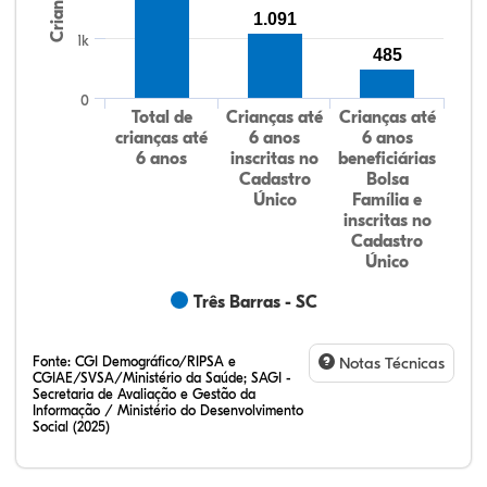
Crianças
1.091
1k
485
0
Total de
Crianças até
Crianças até
crianças até
6 anos
6 anos
6 anos
inscritas no
beneficiárias
Cadastro
Bolsa
Único
Família e
inscritas no
Cadastro
Único
Três Barras - SC
Fonte:
CGI Demográfico/RIPSA e
Notas Técnicas
CGIAE/SVSA/Ministério da Saúde; SAGI -
Secretaria de Avaliação e Gestão da
Informação / Ministério do Desenvolvimento
Social (2025)