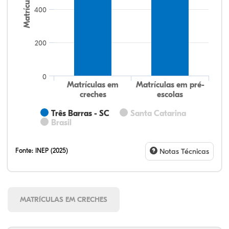
Matrículas
400
200
0
Matrículas em
Matrículas em pré-
creches
escolas
Três Barras - SC
Santa Catarina
Brasil
Fonte:
INEP (2025)
Notas Técnicas
MATRÍCULAS EM CRECHES