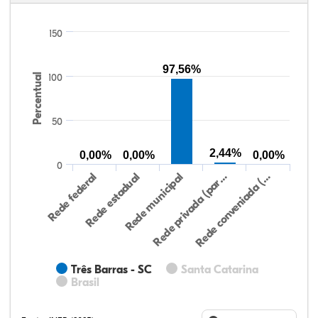
150
97,56%
Percentual
100
50
2,44%
0,00%
0,00%
0,00%
0
Rede federal
Rede estadual
Rede municipal
Rede privada (par…
Rede conveniada (…
Três Barras - SC
Santa Catarina
Brasil