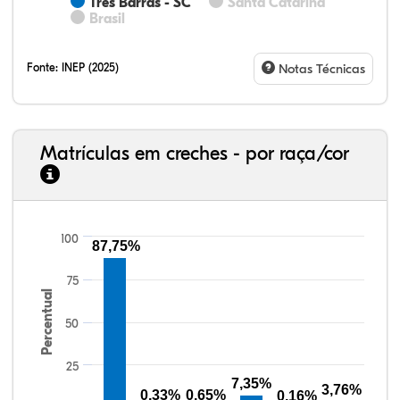
Três Barras - SC
Santa Catarina
Brasil
Fonte:
INEP (2025)
Notas Técnicas
Matrículas em creches - por raça/cor
100
87,75%
76,13%
4,31%
0,27%
18,65%
0,43%
0,21%
33,06%
7,95%
0,46%
55,81%
1,22%
1,50%
75
Percentual
50
25
7,35%
3,76%
0,33%
0,65%
0,16%