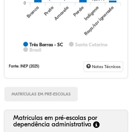
0
Preta
Indígena
Amarela
Raça/cor ignorada
Branca
Parda
Três Barras - SC
Santa Catarina
Brasil
Fonte:
INEP (2025)
Notas Técnicas
MATRÍCULAS EM PRÉ-ESCOLAS
Matrículas em pré-escolas por
dependência administrativa