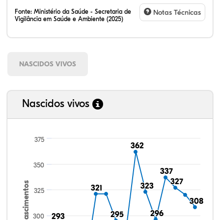
Fonte:
Ministério da Saúde - Secretaria de
Notas Técnicas
Vigilância em Saúde e Ambiente (2025)
NASCIDOS VIVOS
Nascidos vivos
375
362
362
350
337
337
327
327
Nascimentos
323
323
321
321
325
308
308
296
296
295
295
300
293
293