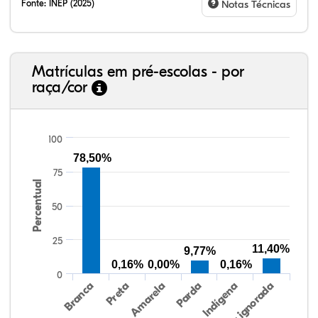
Fonte:
INEP (2025)
Notas Técnicas
Matrículas em pré-escolas - por
raça/cor
100
78,50%
75
Percentual
80,86%
3,50%
0,00%
13,68%
0,62%
1,34%
38,40%
3,47%
0,13%
50,15%
2,37%
5,48%
50
25
11,40%
9,77%
0,16%
0,00%
0,16%
0
Preta
Indígena
Amarela
Raça/cor ignorada
Branca
Parda