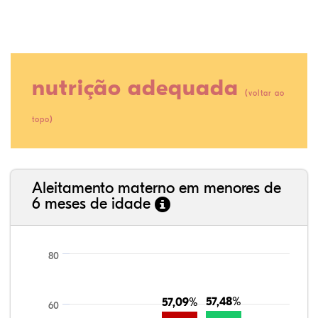
nutrição adequada
(
voltar ao
)
topo
80,23%
3,70%
0,00%
13,99%
0,64%
1,45%
35,89%
3,62%
0,11%
52,11%
2,54%
5,72%
Aleitamento materno em menores de
6 meses de idade
80
57,48%
57,48%
57,09%
57,09%
60