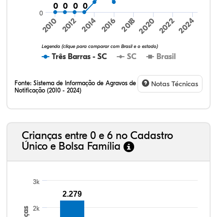
0
0
0
0
0
0
0
0
0
2014
2016
2018
2020
2022
2024
2010
2012
Legenda (clique para comparar com Brasil e o estado)
Três Barras - SC
SC
Brasil
Fonte:
Sistema de Informação de Agravos de
Notas Técnicas
Notificação (2010 - 2024)
74,03%
5,10%
0,26%
19,73%
0,70%
0,19%
32,57%
9,24%
0,46%
54,88%
1,27%
1,56%
Crianças entre 0 e 6 no Cadastro
Único e Bolsa Família
3k
2.279
2k