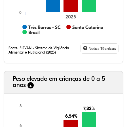
0
2025
Três Barras - SC
Santa Catarina
Brasil
Fonte:
SISVAN - Sistema de Vigilância
Notas Técnicas
Alimentar e Nutricional (2025)
Peso elevado em crianças de 0 a 5
anos
68,17%
3,80%
0,24%
26,30%
1,19%
0,30%
21,99%
7,16%
0,36%
66,18%
2,81%
1,50%
8
7,32%
7,32%
6,54%
6,54%
6