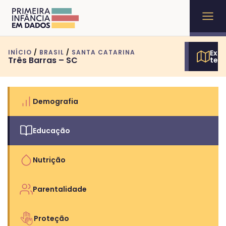
INÍCIO
/
BRASIL
/
SANTA CATARINA
Expl
Três Barras – SC
terr
Demografia
Educação
Nutrição
Parentalidade
Proteção