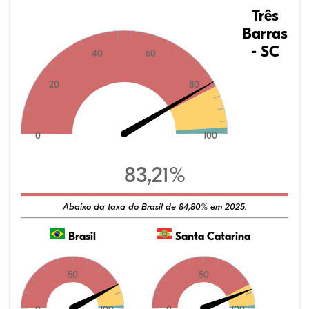
Três
Barras
- SC
40
60
20
80
0
100
83,21%
Abaixo da taxa do Brasil de 84,80% em 2025.
Brasil
Santa Catarina
50
50