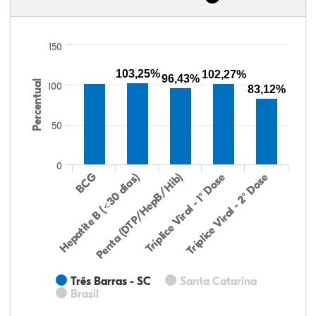
150
103,25%
102,27%
96,43%
Percentual
100
83,12%
50
0
Hepatite B (<30 dias)
BCG
Penta (DTP/HepB/Hib)
Tríplice Viral - 1° Dose
Tríplice Viral - 2° Dose
Três Barras - SC
Santa Catarina
Brasil