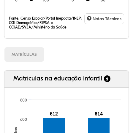
0
100
0
100
Fonte:
Censo Escolar/Portal Inepdata/INEP;
Notas Técnicas
CGI Demográfico/RIPSA e
CGIAE/SVSA/Ministério da Saúde
MATRÍCULAS
Matrículas na educação infantil
800
93,75%
92,80%
93,45%
96,16%
81,13%
99,81%
100,00%
88,82%
92,94%
78,33%
612
614
600