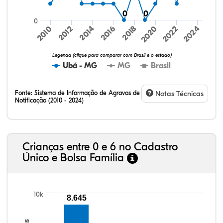
0
0
0
0
0
2024
2010
2012
2014
2016
2018
2020
2022
Legenda (clique para comparar com Brasil e o estado)
Ubá - MG
MG
Brasil
Fonte:
Sistema de Informação de Agravos de
Notas Técnicas
Notificação (2010 - 2024)
31,88%
12,79%
0,59%
53,16%
0,20%
1,38%
32,57%
9,24%
0,46%
54,88%
1,27%
1,56%
Crianças entre 0 e 6 no Cadastro
Único e Bolsa Família
10k
8.645