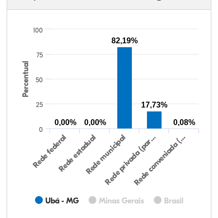
100
82,19%
75
Percentual
50
25
17,73%
0,00%
0,00%
0,08%
0
Rede federal
Rede estadual
Rede municipal
Rede privada (par…
Rede conveniada (…
Ubá - MG
Minas Gerais
Brasil