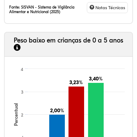
Fonte:
SISVAN - Sistema de Vigilância
Notas Técnicas
Alimentar e Nutricional (2025)
Peso baixo em crianças de 0 a 5 anos
4
3,40%
3,40%
3,23%
3,23%
3
Percentual
2,00%
2,00%
2