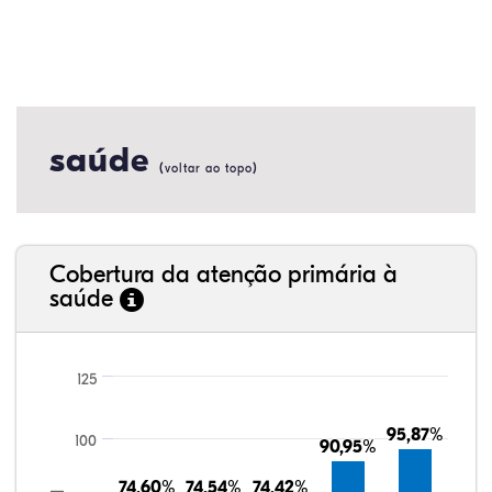
saúde
(
)
voltar ao topo
Cobertura da atenção primária à
saúde
125
95,87%
95,87%
100
90,95%
90,95%
74,60%
74,60%
74,54%
74,54%
74,42%
74,42%