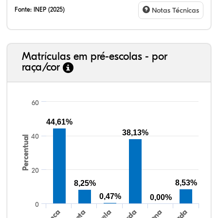
Fonte:
INEP (2025)
Notas Técnicas
Matrículas em pré-escolas - por
raça/cor
60
44,61%
38,13%
40
Percentual
41,23%
4,67%
0,08%
49,88%
0,48%
3,66%
38,40%
3,47%
0,13%
50,15%
2,37%
5,48%
20
8,53%
8,25%
0,47%
0,00%
0
Preta