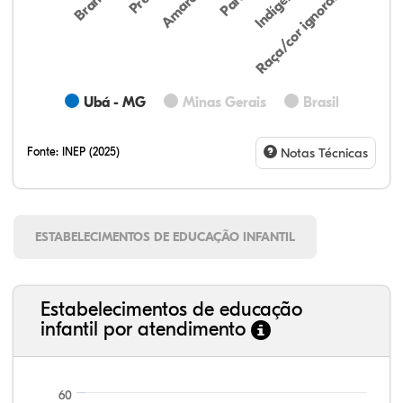
Indígena
Branca
Parda
Amarela
Raça/cor ignorada
Ubá - MG
Minas Gerais
Brasil
Fonte:
INEP (2025)
Notas Técnicas
ESTABELECIMENTOS DE EDUCAÇÃO INFANTIL
Estabelecimentos de educação
infantil por atendimento
60