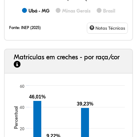
Ubá - MG
Minas Gerais
Brasil
Fonte:
INEP (2025)
Notas Técnicas
Matrículas em creches - por raça/cor
60
32,57%
11,01%
0,59%
53,62%
0,23%
1,98%
33,06%
7,95%
0,46%
55,81%
1,22%
1,50%
46,01%
39,23%
40
Percentual
20
9,22%