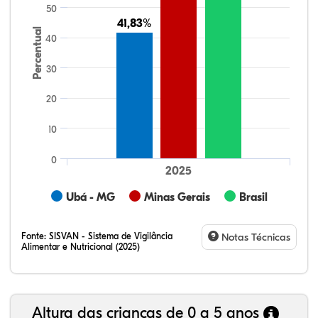
50
41,83%
41,83%
Percentual
40
30
20
10
0
2025
Ubá - MG
Minas Gerais
Brasil
Fonte:
SISVAN - Sistema de Vigilância
Notas Técnicas
Alimentar e Nutricional (2025)
Altura das crianças de 0 a 5 anos