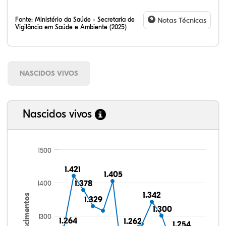
Fonte:
Ministério da Saúde - Secretaria de
Notas Técnicas
Vigilância em Saúde e Ambiente (2025)
NASCIDOS VIVOS
Nascidos vivos
1500
1.421
1.421
1.405
1.405
1400
1.378
1.378
1.342
1.342
Nascimentos
1.329
1.329
1.300
1.300
1300
1.264
1.264
1.262
1.262
1.254
1.254