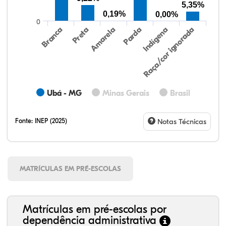
5,35%
0,19%
0,00%
0
Preta
Indígena
Branca
Parda
Amarela
Raça/cor ignorada
Ubá - MG
Minas Gerais
Brasil
Fonte:
INEP (2025)
Notas Técnicas
MATRÍCULAS EM PRÉ-ESCOLAS
Matrículas em pré-escolas por
dependência administrativa