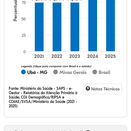
Percentual
75
50
25
33,60%
17,60%
0,00%
48,00%
0,80%
0,00%
32,28%
12,07%
0,23%
51,73%
2,94%
0,75%
0
2021
2022
2023
2024
2025
Legenda (clique para comparar com Brasil e o estado)
Ubá - MG
Minas Gerais
Brasil
Fonte:
Ministério da Saúde - SAPS - e-
Notas Técnicas
Gestor - Relatórios da Atenção Primária à
Saúde; CGI Demográfico/RIPSA e
CGIAE/SVSA/Ministério da Saúde (2021 -
2025)