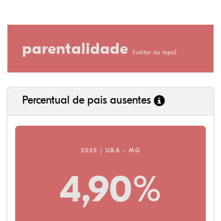
parentalidade
(
)
voltar ao topo
Percentual de pais ausentes
2025 | UBÁ - MG
4,90%