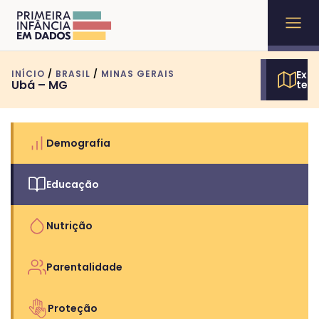
INÍCIO
/
BRASIL
/
MINAS GERAIS
Expl
Ubá – MG
terr
Demografia
Educação
Nutrição
Parentalidade
Proteção