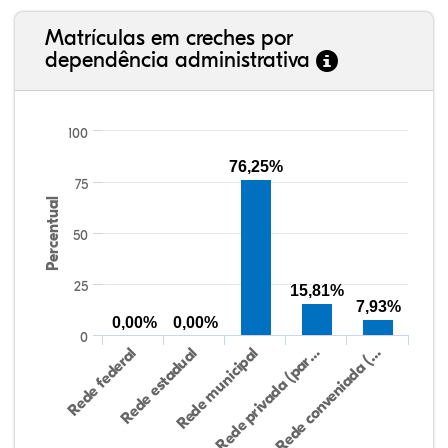
Matrículas em creches por
dependência administrativa
100
76,25%
75
Percentual
50
25
15,81%
7,93%
0,00%
0,00%
0
Rede federal
Rede estadual
Rede municipal
Rede privada (par…
Rede conveniada (…