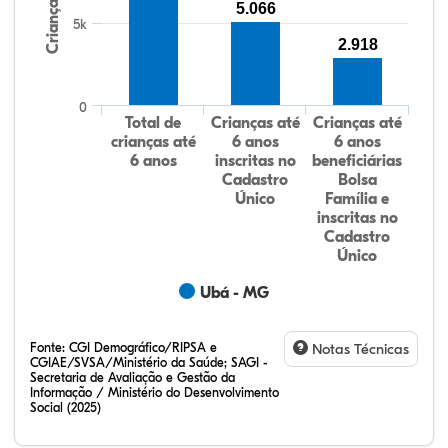
Crianças
5.066
5k
2.918
0
Total de
Crianças até
Crianças até
crianças até
6 anos
6 anos
6 anos
inscritas no
beneficiárias
Cadastro
Bolsa
Único
Família e
inscritas no
Cadastro
Único
Ubá - MG
Fonte:
CGI Demográfico/RIPSA e
Notas Técnicas
CGIAE/SVSA/Ministério da Saúde; SAGI -
Secretaria de Avaliação e Gestão da
Informação / Ministério do Desenvolvimento
Social (2025)