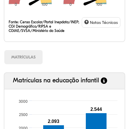
0
100
0
100
Fonte:
Censo Escolar/Portal Inepdata/INEP;
Notas Técnicas
CGI Demográfico/RIPSA e
CGIAE/SVSA/Ministério da Saúde
MATRÍCULAS
Matrículas na educação infantil
3000
2.544
100,25%
100,09%
92,22%
96,04%
87,35%
99,81%
100,00%
88,82%
92,94%
78,33%
2500
2.093
2000