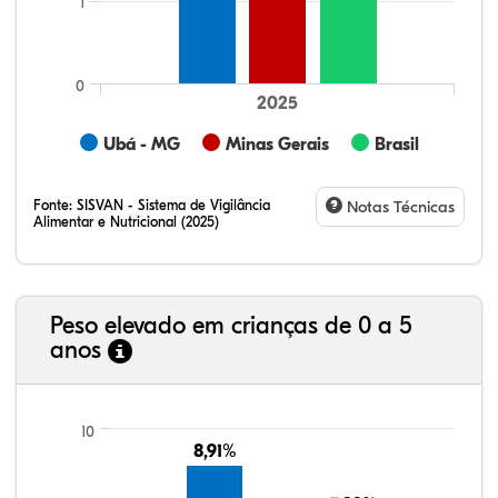
1
0
2025
Ubá - MG
Minas Gerais
Brasil
Fonte:
SISVAN - Sistema de Vigilância
Notas Técnicas
Alimentar e Nutricional (2025)
Peso elevado em crianças de 0 a 5
anos
23,35%
11,01%
0,51%
62,43%
0,42%
2,29%
21,99%
7,16%
0,36%
66,18%
2,81%
1,50%
10
8,91%
8,91%