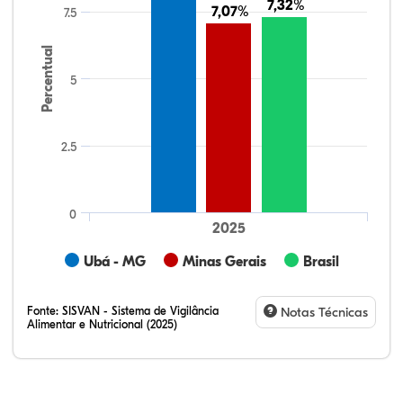
7,32%
7,32%
7,07%
7,07%
7.5
Percentual
5
2.5
0
2025
Ubá - MG
Minas Gerais
Brasil
Fonte:
SISVAN - Sistema de Vigilância
Notas Técnicas
Alimentar e Nutricional (2025)