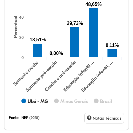
48,65%
40
Percentual
29,73%
20
13,51%
8,11%
0,00%
0
Educação infantil, …
Creche e pré-escola
Somente creche
Educação infantil …
Somente pré-escola
Ubá - MG
Minas Gerais
Brasil
Fonte:
INEP (2025)
Notas Técnicas