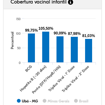
Cobertura vacinal infantil
150
105,50%
99,75%
90,09%
Percentual
100
87,98%
81,03%
50
0
Hepatite B (<30 dias)
BCG
Penta (DTP/HepB/Hib)
Tríplice Viral - 1° Dose
Tríplice Viral - 2° Dose
Ubá - MG
Minas Gerais
Brasil