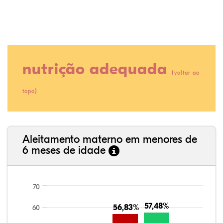
nutrição adequada
(
voltar ao
)
topo
38,32%
5,08%
0,13%
51,90%
0,38%
4,19%
35,89%
3,62%
0,11%
52,11%
2,54%
5,72%
Aleitamento materno em menores de
6 meses de idade
70
57,48%
57,48%
56,83%
56,83%
60