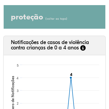
proteção
(
)
voltar ao topo
Notificações de casos de violência
contra crianças de 0 a 4 anos
5
4
4
Número de Notificações
4
3
2