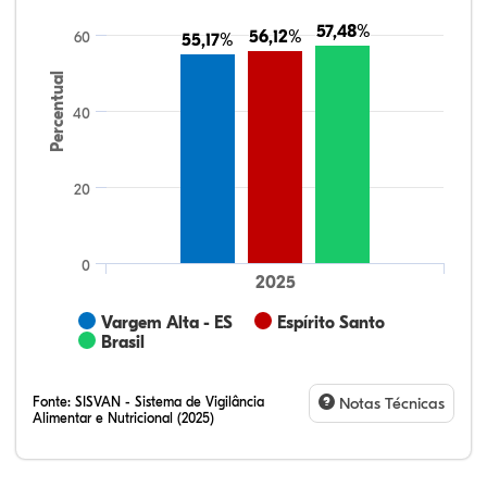
57,48%
57,48%
56,12%
56,12%
60
55,17%
55,17%
Percentual
40
20
0
2025
Vargem Alta - ES
Espírito Santo
Brasil
Fonte:
SISVAN - Sistema de Vigilância
Notas Técnicas
Alimentar e Nutricional (2025)