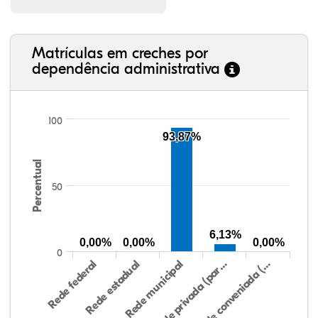
Matrículas em creches por
dependência administrativa
100
93,87%
Percentual
50
6,13%
0,00%
0,00%
0,00%
0
Rede federal
Rede estadual
Rede municipal
Rede privada (par…
Rede conveniada (…