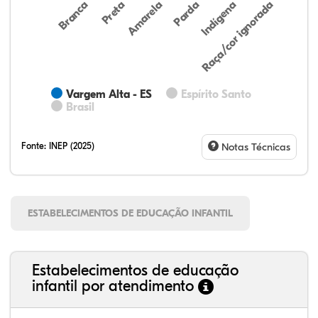
Preta
Indígena
Branca
Parda
Amarela
Raça/cor ignorada
Vargem Alta - ES
Espírito Santo
Brasil
Fonte:
INEP (2025)
Notas Técnicas
ESTABELECIMENTOS DE EDUCAÇÃO INFANTIL
Estabelecimentos de educação
infantil por atendimento