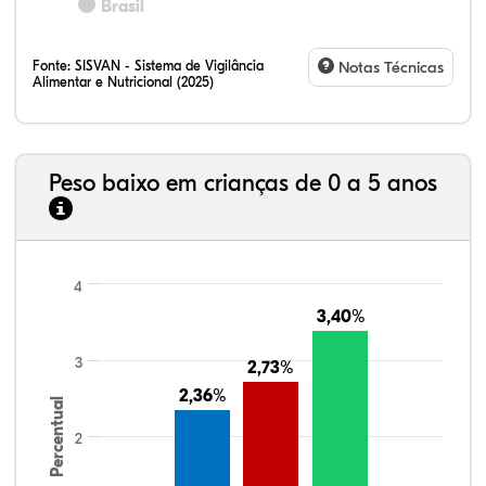
Brasil
Fonte:
SISVAN - Sistema de Vigilância
Notas Técnicas
Alimentar e Nutricional (2025)
Peso baixo em crianças de 0 a 5 anos
4
3,40%
3,40%
3
2,73%
2,73%
2,36%
2,36%
Percentual
2