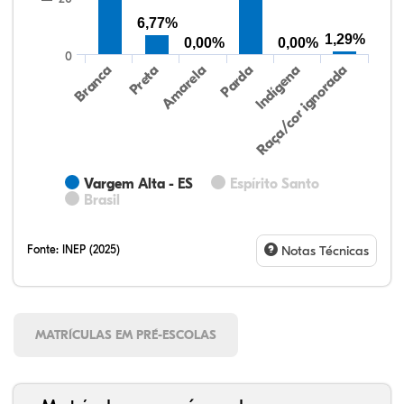
6,77%
1,29%
0,00%
0,00%
0
Preta
Indígena
Branca
Parda
Amarela
Raça/cor ignorada
Vargem Alta - ES
Espírito Santo
Brasil
Fonte:
INEP (2025)
Notas Técnicas
MATRÍCULAS EM PRÉ-ESCOLAS