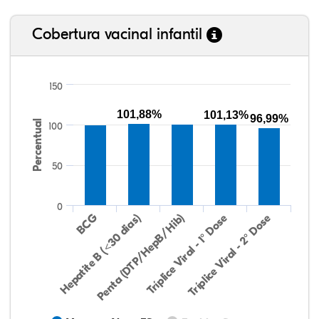
Cobertura vacinal infantil
150
101,88%
101,13%
96,99%
Percentual
100
50
0
Hepatite B (<30 dias)
BCG
Penta (DTP/HepB/Hib)
Tríplice Viral - 1° Dose
Tríplice Viral - 2° Dose