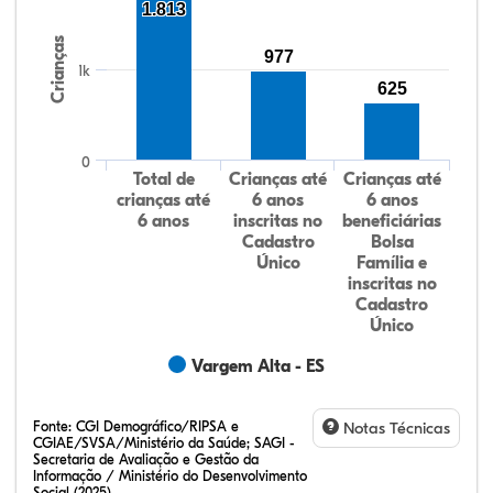
1.813
Crianças
977
1k
625
0
Total de
Crianças até
Crianças até
crianças até
6 anos
6 anos
6 anos
inscritas no
beneficiárias
Cadastro
Bolsa
Único
Família e
inscritas no
Cadastro
Único
Vargem Alta - ES
Fonte:
CGI Demográfico/RIPSA e
Notas Técnicas
CGIAE/SVSA/Ministério da Saúde; SAGI -
Secretaria de Avaliação e Gestão da
Informação / Ministério do Desenvolvimento
Social (2025)