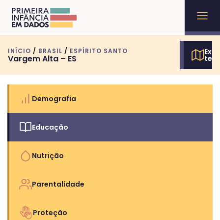
INÍCIO
/
BRASIL
/
ESPÍRITO SANTO
Expl
Vargem Alta – ES
terr
Demografia
Educação
Nutrição
Parentalidade
Proteção