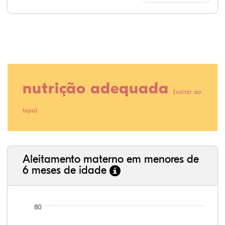
nutrição adequada
(
voltar ao
)
topo
28,57%
2,04%
0,00%
56,89%
0,00%
12,50%
35,89%
3,62%
0,11%
52,11%
2,54%
5,72%
Aleitamento materno em menores de
6 meses de idade
80