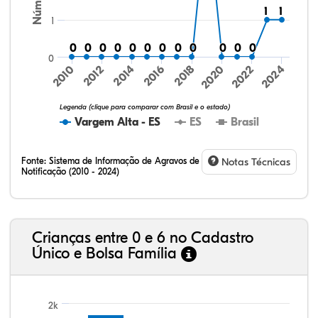
1
1
1
1
1
0
0
0
0
0
0
0
0
0
0
0
0
0
0
0
0
0
0
0
0
0
0
0
0
0
2024
2010
2012
2014
2016
2018
2020
2022
Legenda (clique para comparar com Brasil e o estado)
Vargem Alta - ES
ES
Brasil
Fonte:
Sistema de Informação de Agravos de
Notas Técnicas
Notificação (2010 - 2024)
22,83%
10,69%
0,50%
65,12%
0,37%
0,48%
32,57%
9,24%
0,46%
54,88%
1,27%
1,56%
Crianças entre 0 e 6 no Cadastro
Único e Bolsa Família
2k