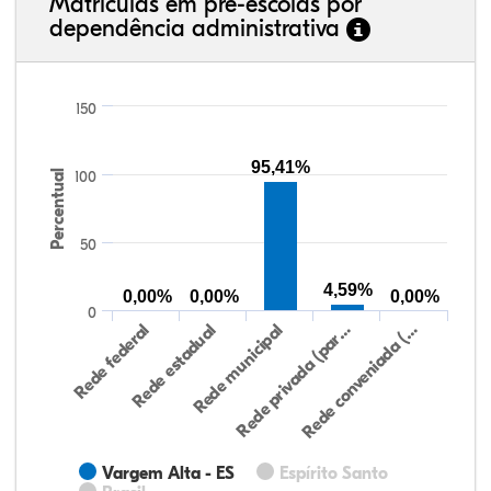
Matrículas em pré-escolas por
dependência administrativa
150
95,41%
Percentual
100
50
4,59%
0,00%
0,00%
0,00%
0
Rede federal
Rede estadual
Rede municipal
Rede privada (par…
Rede conveniada (…
Vargem Alta - ES
Espírito Santo