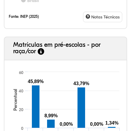
Brasil
Fonte:
INEP (2025)
Notas Técnicas
Matrículas em pré-escolas - por
raça/cor
60
45,89%
43,79%
40
Percentual
29,84%
2,30%
0,00%
55,08%
0,00%
12,79%
38,40%
3,47%
0,13%
50,15%
2,37%
5,48%
20
8,99%
1,34%
0,00%
0,00%
0