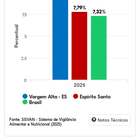
7,79%
7,79%
7,32%
7,32%
7.5
Percentual
5
2.5
0
2025
Vargem Alta - ES
Espírito Santo
Brasil
Fonte:
SISVAN - Sistema de Vigilância
Notas Técnicas
Alimentar e Nutricional (2025)