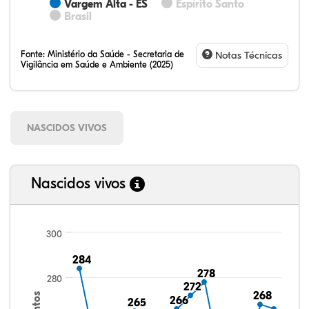
Vargem Alta - ES
Espírito Santo
Brasil
Fonte:
Ministério da Saúde - Secretaria de
Notas Técnicas
Vigilância em Saúde e Ambiente (2025)
NASCIDOS VIVOS
Nascidos vivos
300
284
284
278
278
280
272
272
268
268
266
266
265
265