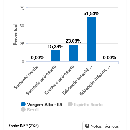
75
61,54%
Percentual
50
23,08%
25
15,38%
0,00%
0,00%
0
Somente creche
Somente pré-escola
Creche e pré-escola
Educação infantil …
Educação infantil, …
Vargem Alta - ES
Espírito Santo
Brasil
Fonte:
INEP (2025)
Notas Técnicas