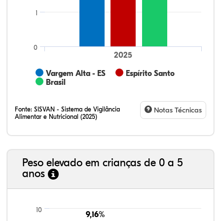
1
0
2025
Vargem Alta - ES
Espírito Santo
Brasil
Fonte:
SISVAN - Sistema de Vigilância
Notas Técnicas
Alimentar e Nutricional (2025)
Peso elevado em crianças de 0 a 5
anos
15,03%
11,60%
0,67%
71,45%
0,64%
0,62%
21,99%
7,16%
0,36%
66,18%
2,81%
1,50%
10
9,16%
9,16%