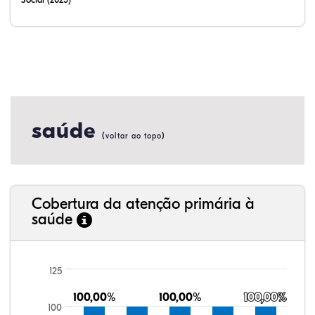
saúde
(
)
voltar ao topo
Cobertura da atenção primária à
saúde
125
100,00%
100,00%
100,00%
100,00%
100,00%
100,00%
100