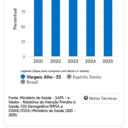
Percentual
75
50
25
45,83%
0,00%
0,00%
54,17%
0,00%
0,00%
32,28%
12,07%
0,23%
51,73%
2,94%
0,75%
0
2021
2022
2023
2024
2025
Legenda (clique para comparar com Brasil e o estado)
Vargem Alta - ES
Espírito Santo
Brasil
Fonte:
Ministério da Saúde - SAPS - e-
Notas Técnicas
Gestor - Relatórios da Atenção Primária à
Saúde; CGI Demográfico/RIPSA e
CGIAE/SVSA/Ministério da Saúde (2021 -
2025)