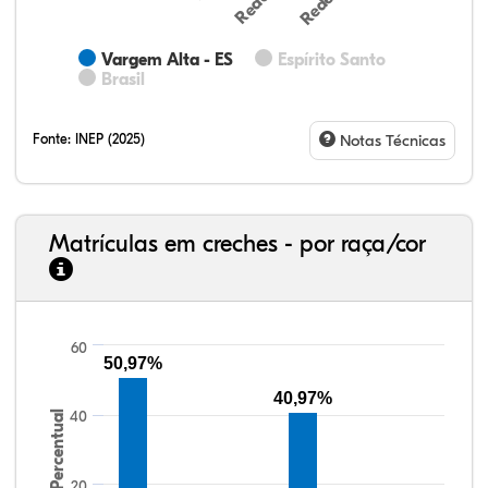
Vargem Alta - ES
Espírito Santo
Brasil
Fonte:
INEP (2025)
Notas Técnicas
Matrículas em creches - por raça/cor
60
50,97%
24,86%
10,86%
0,58%
62,69%
0,36%
0,66%
33,06%
7,95%
0,46%
55,81%
1,22%
1,50%
40,97%
40
Percentual
20