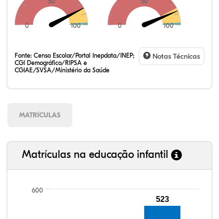
50
50
0
100
0
100
Fonte:
Censo Escolar/Portal Inepdata/INEP;
Notas Técnicas
CGI Demográfico/RIPSA e
CGIAE/SVSA/Ministério da Saúde
MATRÍCULAS
Matrículas na educação infantil
600
523
96,84%
96,64%
90,74%
96,84%
82,05%
99,81%
100,00%
88,82%
92,94%
78,33%