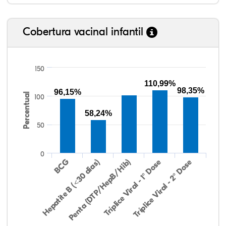
Cobertura vacinal infantil
150
110,99%
98,35%
96,15%
Percentual
100
58,24%
50
0
Hepatite B (<30 dias)
BCG
Penta (DTP/HepB/Hib)
Tríplice Viral - 1° Dose
Tríplice Viral - 2° Dose