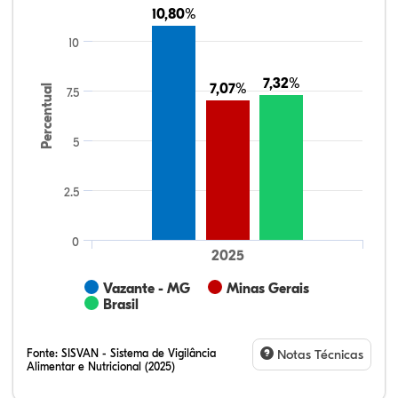
10,80%
10,80%
10
7,32%
7,32%
7,07%
7,07%
Percentual
7.5
5
2.5
0
2025
Vazante - MG
Minas Gerais
Brasil
Fonte:
SISVAN - Sistema de Vigilância
Notas Técnicas
Alimentar e Nutricional (2025)