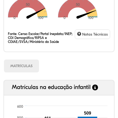
50
50
0
100
0
100
Fonte:
Censo Escolar/Portal Inepdata/INEP;
Notas Técnicas
CGI Demográfico/RIPSA e
CGIAE/SVSA/Ministério da Saúde
MATRÍCULAS
Matrículas na educação infantil
600
509
500