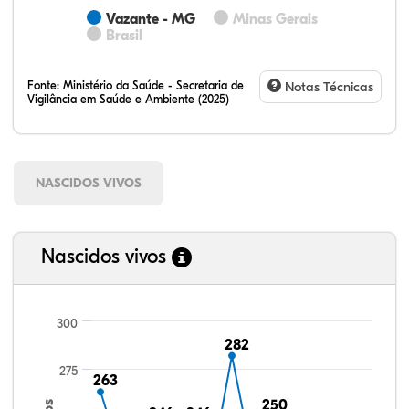
Vazante - MG
Minas Gerais
Brasil
Fonte:
Ministério da Saúde - Secretaria de
Notas Técnicas
Vigilância em Saúde e Ambiente (2025)
NASCIDOS VIVOS
Nascidos vivos
300
282
282
275
263
263
250
250