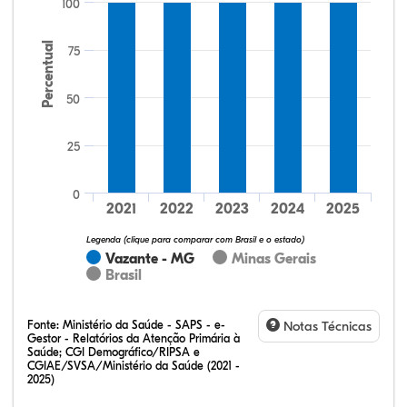
100
Percentual
75
50
25
33,60%
17,60%
0,00%
48,00%
0,80%
0,00%
32,28%
12,07%
0,23%
51,73%
2,94%
0,75%
0
2021
2022
2023
2024
2025
Legenda (clique para comparar com Brasil e o estado)
Vazante - MG
Minas Gerais
Brasil
Fonte:
Ministério da Saúde - SAPS - e-
Notas Técnicas
Gestor - Relatórios da Atenção Primária à
Saúde; CGI Demográfico/RIPSA e
CGIAE/SVSA/Ministério da Saúde (2021 -
2025)