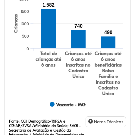
1.582
1500
Crianças
1000
740
490
500
0
Total de
Crianças até
Crianças até
crianças até
6 anos
6 anos
6 anos
inscritas no
beneficiárias
Cadastro
Bolsa
Único
Família e
inscritas no
Cadastro
Único
Vazante - MG
Fonte:
CGI Demográfico/RIPSA e
Notas Técnicas
CGIAE/SVSA/Ministério da Saúde; SAGI -
Secretaria de Avaliação e Gestão da
Informação / Ministério do Desenvolvimento