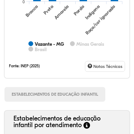
0
Preta
Indígena
Branca
Parda
Amarela
Raça/cor ignorada
Vazante - MG
Minas Gerais
Brasil
Fonte:
INEP (2025)
Notas Técnicas
ESTABELECIMENTOS DE EDUCAÇÃO INFANTIL
Estabelecimentos de educação
infantil por atendimento