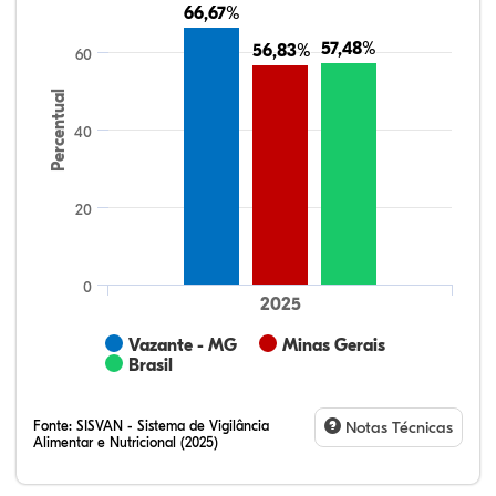
66,67%
66,67%
57,48%
57,48%
56,83%
56,83%
60
Percentual
40
20
0
2025
Vazante - MG
Minas Gerais
Brasil
Fonte:
SISVAN - Sistema de Vigilância
Notas Técnicas
Alimentar e Nutricional (2025)