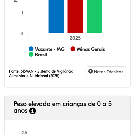
1
0
2025
Vazante - MG
Minas Gerais
Brasil
Fonte:
SISVAN - Sistema de Vigilância
Notas Técnicas
Alimentar e Nutricional (2025)
Peso elevado em crianças de 0 a 5
anos
23,35%
11,01%
0,51%
62,43%
0,42%
2,29%
21,99%
7,16%
0,36%
66,18%
2,81%
1,50%
12.5