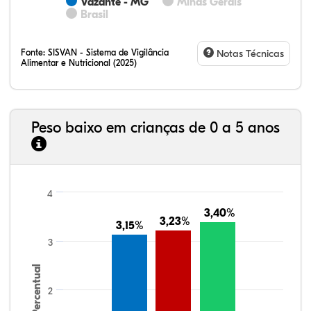
Vazante - MG
Minas Gerais
Brasil
Fonte:
SISVAN - Sistema de Vigilância
Notas Técnicas
Alimentar e Nutricional (2025)
Peso baixo em crianças de 0 a 5 anos
4
3,40%
3,40%
3,23%
3,23%
3,15%
3,15%
3
Percentual
2