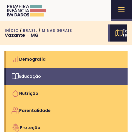
INÍCIO
/
BRASIL
/
MINAS GERAIS
Expl
Vazante – MG
terr
Demografia
Educação
Nutrição
Parentalidade
Proteção