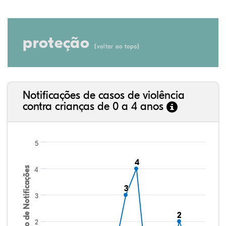
proteção
(
)
voltar ao topo
Notificações de casos de violência
contra crianças de 0 a 4 anos
5
4
4
Número de Notificações
4
3
3
3
2
2
2