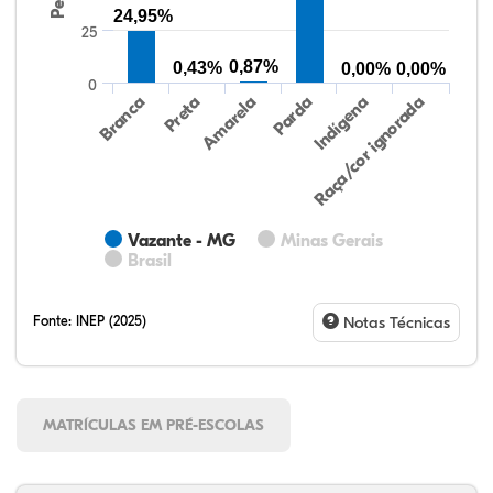
24,95%
25
0,87%
0,43%
0,00%
0,00%
0
Preta
Indígena
Amarela
Raça/cor ignorada
Branca
Parda
Vazante - MG
Minas Gerais
Brasil
Fonte:
INEP (2025)
Notas Técnicas
MATRÍCULAS EM PRÉ-ESCOLAS