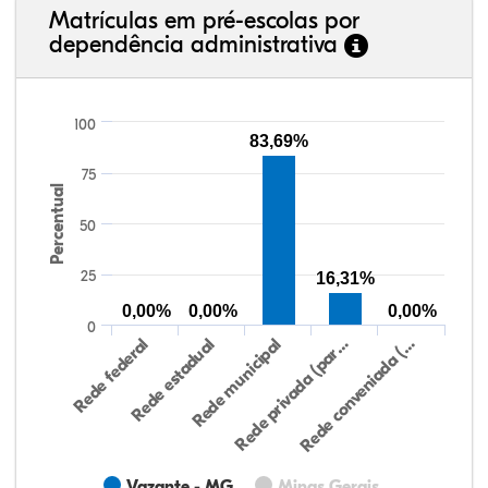
Matrículas em pré-escolas por
dependência administrativa
100
83,69%
75
Percentual
50
25
16,31%
0,00%
0,00%
0,00%
0
Rede federal
Rede estadual
Rede municipal
Rede privada (par…
Rede conveniada (…
Vazante - MG
Minas Gerais