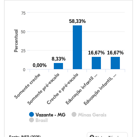
75
58,33%
Percentual
50
25
16,67%
16,67%
8,33%
0,00%
0
Somente creche
Somente pré-escola
Creche e pré-escola
Educação infantil …
Educação infantil, …
Vazante - MG
Minas Gerais
Brasil