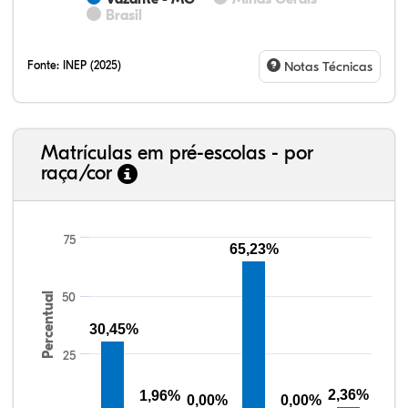
Brasil
Fonte:
INEP (2025)
Notas Técnicas
Matrículas em pré-escolas - por
raça/cor
75
65,23%
50
Percentual
41,23%
4,67%
0,08%
49,88%
0,48%
3,66%
38,40%
3,47%
0,13%
50,15%
2,37%
5,48%
30,45%
25
2,36%
1,96%
0,00%
0,00%