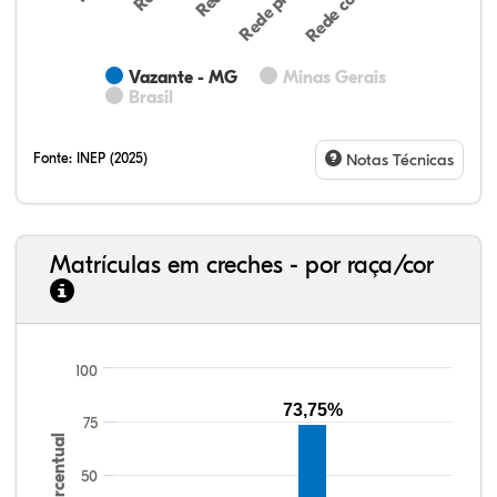
Vazante - MG
Minas Gerais
Brasil
Fonte:
INEP (2025)
Notas Técnicas
Matrículas em creches - por raça/cor
100
32,57%
11,01%
0,59%
53,62%
0,23%
1,98%
33,06%
7,95%
0,46%
55,81%
1,22%
1,50%
73,75%
75
Percentual
50