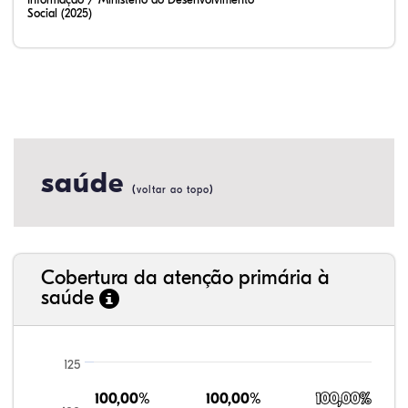
Social (2025)
saúde
(
)
voltar ao topo
Cobertura da atenção primária à
saúde
125
100,00%
100,00%
100,00%
100,00%
100,00%
100,00%