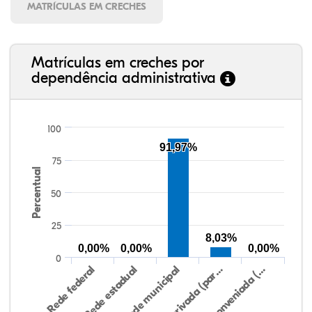
MATRÍCULAS EM CRECHES
Matrículas em creches por
dependência administrativa
100
91,97%
75
Percentual
50
25
8,03%
0,00%
0,00%
0,00%
0
Rede federal
Rede estadual
Rede municipal
Rede privada (par…
Rede conveniada (…