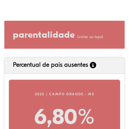
parentalidade
(
)
voltar ao topo
Percentual de pais ausentes
2025 | CAMPO GRANDE - MS
6,80%