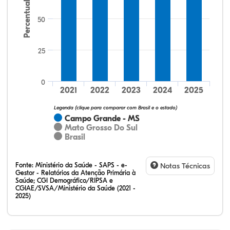
Percentual
50
25
0
2021
2022
2023
2024
2025
35,29%
0,00%
0,00%
52,94%
11,76%
0,00%
32,28%
12,07%
0,23%
51,73%
2,94%
0,75%
Legenda (clique para comparar com Brasil e o estado)
Campo Grande - MS
Mato Grosso Do Sul
Brasil
Fonte:
Ministério da Saúde - SAPS - e-
Notas Técnicas
Gestor - Relatórios da Atenção Primária à
Saúde; CGI Demográfico/RIPSA e
CGIAE/SVSA/Ministério da Saúde (2021 -
2025)