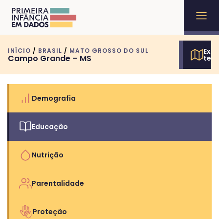
INÍCIO
/
BRASIL
/
MATO GROSSO DO SUL
Expl
Campo Grande – MS
terr
Demografia
Educação
Nutrição
Parentalidade
Proteção