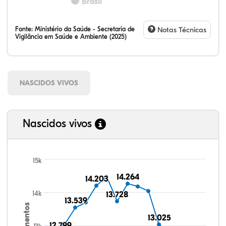
Brasil
Fonte:
Ministério da Saúde - Secretaria de
Notas Técnicas
Vigilância em Saúde e Ambiente (2025)
NASCIDOS VIVOS
Nascidos vivos
15k
14.264
14.264
14.203
14.203
14k
13.728
13.728
13.539
13.539
Nascimentos
13.025
13.025
12.799
12.799