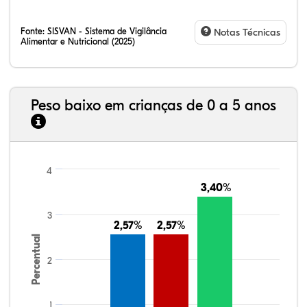
Fonte:
SISVAN - Sistema de Vigilância
Notas Técnicas
Alimentar e Nutricional (2025)
Peso baixo em crianças de 0 a 5 anos
4
3,40%
3,40%
3
2,57%
2,57%
2,57%
2,57%
Percentual
2
1