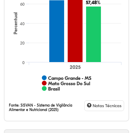
57,48%
57,48%
60
Percentual
40
20
0
2025
Campo Grande - MS
Mato Grosso Do Sul
Brasil
Fonte:
SISVAN - Sistema de Vigilância
Notas Técnicas
Alimentar e Nutricional (2025)