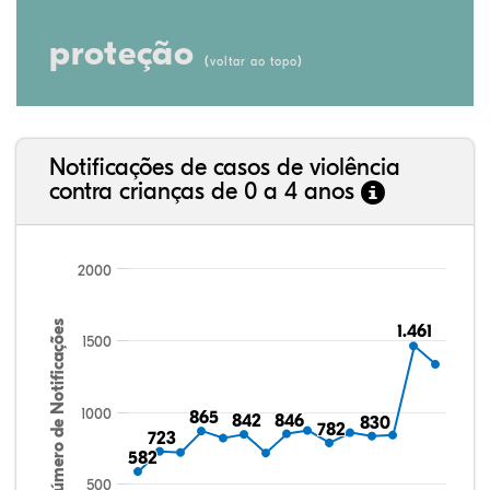
proteção
(
)
voltar ao topo
Notificações de casos de violência
contra crianças de 0 a 4 anos
2000
Número de Notificações
1.461
1.461
1500
1000
865
865
842
842
846
846
830
830
782
782
723
723
582
582
500