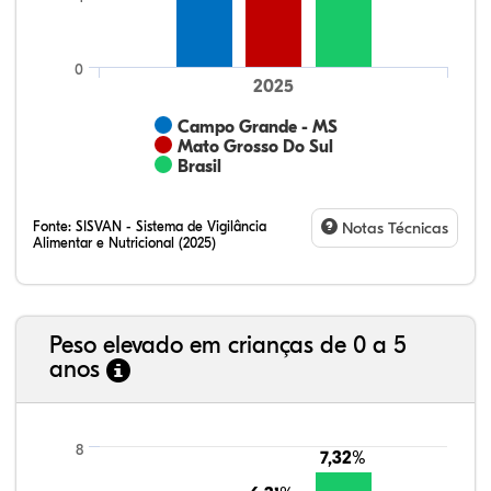
0
2025
Campo Grande - MS
Mato Grosso Do Sul
Brasil
Fonte:
SISVAN - Sistema de Vigilância
Notas Técnicas
Alimentar e Nutricional (2025)
Peso elevado em crianças de 0 a 5
anos
25,36%
2,68%
0,26%
59,09%
12,12%
0,48%
21,99%
7,16%
0,36%
66,18%
2,81%
1,50%
8
7,32%
7,32%