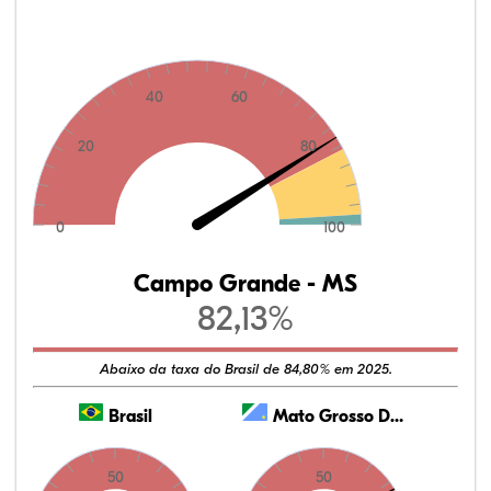
40
60
20
80
0
100
Campo Grande - MS
82,13%
Abaixo da taxa do Brasil de 84,80% em 2025.
Brasil
Mato Grosso Do Sul
50
50