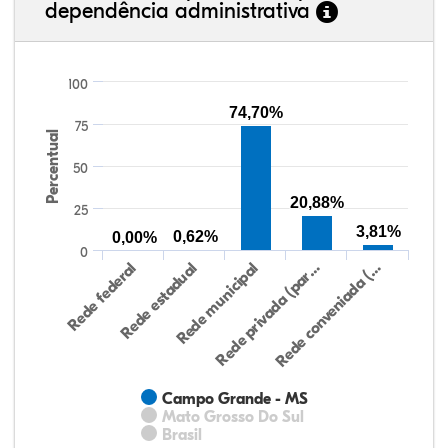
dependência administrativa
100
74,70%
75
Percentual
50
20,88%
25
3,81%
0,62%
0,00%
0
Rede federal
Rede estadual
Rede municipal
Rede privada (par…
Rede conveniada (…
Campo Grande - MS
Mato Grosso Do Sul
Brasil