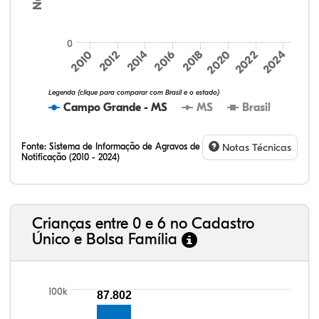
0
2010
2020
2012
2022
2014
2024
2016
2018
Legenda (clique para comparar com Brasil e o estado)
Campo Grande - MS
MS
Brasil
Fonte:
Sistema de Informação de Agravos de
Notas Técnicas
Notificação (2010 - 2024)
31,27%
4,61%
0,44%
54,26%
9,07%
0,35%
32,57%
9,24%
0,46%
54,88%
1,27%
1,56%
Crianças entre 0 e 6 no Cadastro
Único e Bolsa Família
100k
87.802