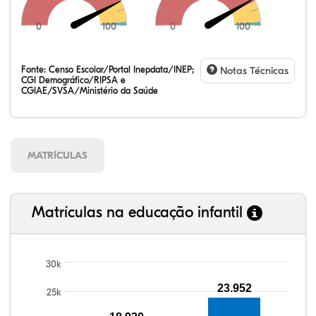
0
100
0
100
Fonte:
Censo Escolar/Portal Inepdata/INEP;
Notas Técnicas
CGI Demográfico/RIPSA e
CGIAE/SVSA/Ministério da Saúde
MATRÍCULAS
Matrículas na educação infantil
30k
23.952
25k
100,42%
101,00%
91,56%
94,21%
80,73%
99,81%
100,00%
88,82%
92,94%
78,33%