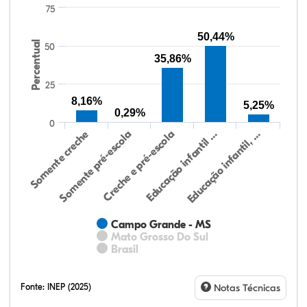
75
50,44%
Percentual
50
35,86%
25
8,16%
5,25%
0,29%
0
Educação infantil, …
Creche e pré-escola
Somente creche
Educação infantil …
Somente pré-escola
Campo Grande - MS
Mato Grosso Do Sul
Brasil
Fonte:
INEP (2025)
Notas Técnicas