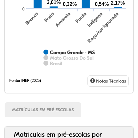
3,01%
2,17%
0,32%
0,54%
0
Preta
Indígena
Branca
Parda
Amarela
Raça/cor ignorada
Campo Grande - MS
Mato Grosso Do Sul
Brasil
Fonte:
INEP (2025)
Notas Técnicas
MATRÍCULAS EM PRÉ-ESCOLAS
Matrículas em pré-escolas por