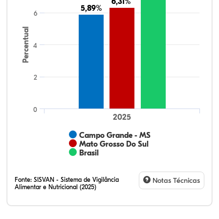
6,31%
6,31%
5,89%
5,89%
6
Percentual
4
2
0
2025
Campo Grande - MS
Mato Grosso Do Sul
Brasil
Fonte:
SISVAN - Sistema de Vigilância
Notas Técnicas
Alimentar e Nutricional (2025)