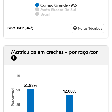
Campo Grande - MS
Mato Grosso Do Sul
Brasil
Fonte:
INEP (2025)
Notas Técnicas
Matrículas em creches - por raça/cor
75
33,96%
3,86%
0,41%
55,24%
6,20%
0,34%
33,06%
7,95%
0,46%
55,81%
1,22%
1,50%
51,88%
Percentual
50
42,08%
25