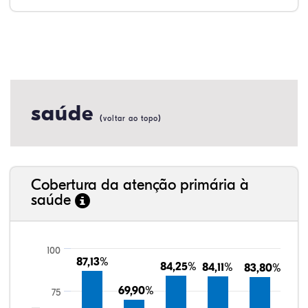
saúde
(
)
voltar ao topo
Cobertura da atenção primária à
saúde
100
87,13%
87,13%
84,25%
84,25%
84,11%
84,11%
83,80%
83,80%
69,90%
69,90%
75