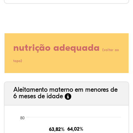
nutrição adequada
(
voltar ao
)
topo
46,15%
0,70%
0,35%
39,86%
11,54%
1,40%
35,89%
3,62%
0,11%
52,11%
2,54%
5,72%
Aleitamento materno em menores de
6 meses de idade
80
64,02%
64,02%
63,82%
63,82%