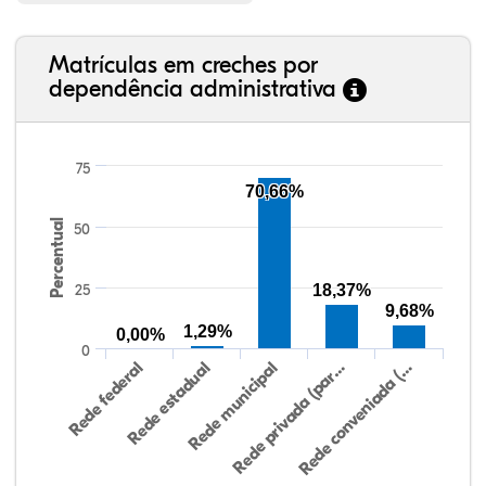
Matrículas em creches por
dependência administrativa
75
70,66%
Percentual
50
25
18,37%
9,68%
1,29%
0,00%
0
Rede federal
Rede estadual
Rede municipal
Rede privada (par…
Rede conveniada (…