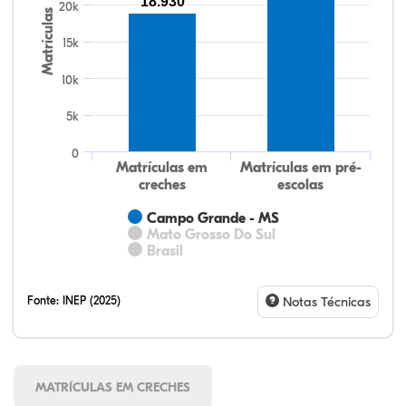
18.930
20k
Matrículas
15k
10k
5k
0
Matrículas em
Matrículas em pré-
creches
escolas
Campo Grande - MS
Mato Grosso Do Sul
Brasil
Fonte:
INEP (2025)
Notas Técnicas
MATRÍCULAS EM CRECHES