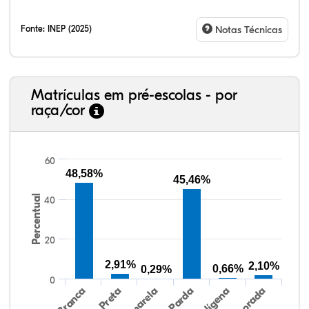
Fonte:
INEP (2025)
Notas Técnicas
Matrículas em pré-escolas - por
raça/cor
60
48,58%
45,46%
Percentual
40
51,02%
1,02%
0,20%
35,04%
11,27%
1,43%
38,40%
3,47%
0,13%
50,15%
2,37%
5,48%
20
2,91%
2,10%
0,66%
0,29%
0
Preta
Indígena
Branca
Parda
Amarela