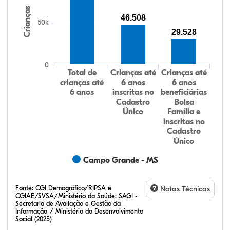
Crianças
46.508
50k
29.528
0
Total de
Crianças até
Crianças até
crianças até
6 anos
6 anos
6 anos
inscritas no
beneficiárias
Cadastro
Bolsa
Único
Família e
inscritas no
Cadastro
Único
Campo Grande - MS
Fonte:
CGI Demográfico/RIPSA e
Notas Técnicas
CGIAE/SVSA/Ministério da Saúde; SAGI -
Secretaria de Avaliação e Gestão da
Informação / Ministério do Desenvolvimento
Social (2025)