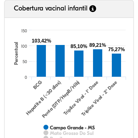
Cobertura vacinal infantil
150
103,42%
Percentual
89,21%
100
85,10%
75,27%
50
0
Hepatite B (<30 dias)
BCG
Penta (DTP/HepB/Hib)
Tríplice Viral - 1° Dose
Tríplice Viral - 2° Dose
Campo Grande - MS
Mato Grosso Do Sul