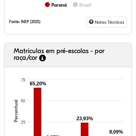
Paraná
Brasil
Fonte:
INEP (2025)
Notas Técnicas
Matrículas em pré-escolas - por
raça/cor
75
65,20%
38,40%
3,47%
0,13%
50,15%
2,37%
5,48%
50
Percentual
23,93%
25
8,09%