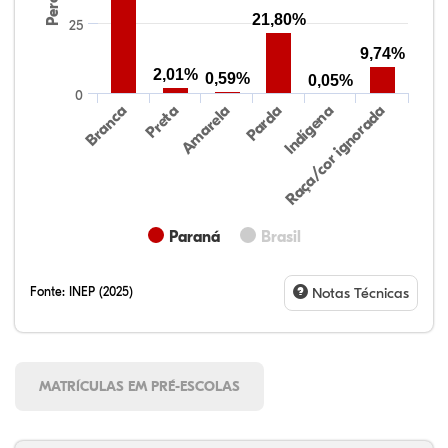
21,80%
25
9,74%
2,01%
0,59%
0,05%
0
Preta
Indígena
Branca
Parda
Amarela
Raça/cor ignorada
Paraná
Brasil
Fonte:
INEP (2025)
Notas Técnicas
MATRÍCULAS EM PRÉ-ESCOLAS