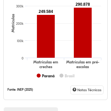
290.878
300k
249.584
Matrículas
200k
100k
0
Matrículas em
Matrículas em pré-
creches
escolas
Paraná
Brasil
Fonte:
INEP (2025)
Notas Técnicas