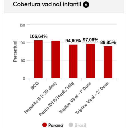
Cobertura vacinal infantil
150
106,64%
97,08%
94,60%
89,85%
Percentual
100
50
0
Hepatite B (<30 dias)
BCG
Penta (DTP/HepB/Hib)
Tríplice Viral - 1° Dose
Tríplice Viral - 2° Dose
Paraná
Brasil