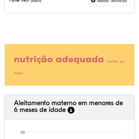
Fonte:
INEP (2025)
Notas Técnicas
nutrição adequada
(
voltar ao
)
topo
35,89%
3,62%
0,11%
52,11%
2,54%
5,72%
Aleitamento materno em menores de
6 meses de idade
70