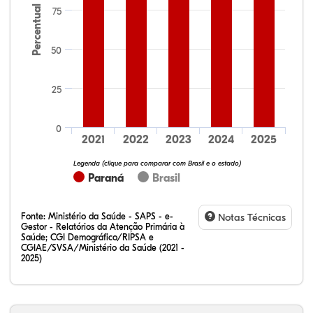
Percentual
75
50
25
32,28%
12,07%
0,23%
51,73%
2,94%
0,75%
0
2021
2022
2023
2024
2025
Legenda (clique para comparar com Brasil e o estado)
Paraná
Brasil
Fonte:
Ministério da Saúde - SAPS - e-
Notas Técnicas
Gestor - Relatórios da Atenção Primária à
Saúde; CGI Demográfico/RIPSA e
CGIAE/SVSA/Ministério da Saúde (2021 -
2025)