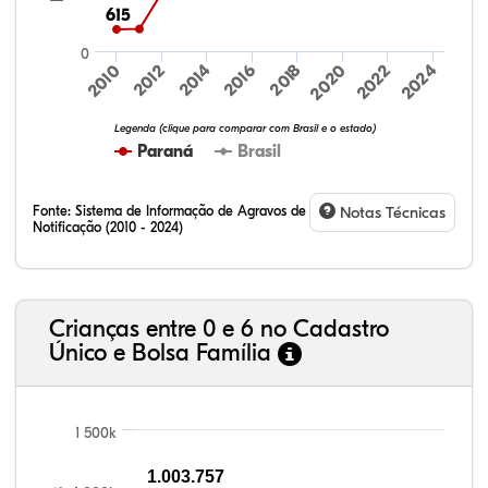
615
615
0
2020
2018
2016
2014
2012
2010
2024
2022
Legenda (clique para comparar com Brasil e o estado)
Paraná
Brasil
Fonte:
Sistema de Informação de Agravos de
Notas Técnicas
Notificação (2010 - 2024)
32,57%
9,24%
0,46%
54,88%
1,27%
1,56%
Crianças entre 0 e 6 no Cadastro
Único e Bolsa Família
1 500k
1.003.757