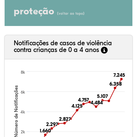
proteção
(
)
voltar ao topo
Notificações de casos de violência
contra crianças de 0 a 4 anos
8k
7.245
7.245
6.358
6.358
Número de Notificações
6k
5.107
5.107
4.757
4.757
4.484
4.484
4.125
4.125
4k
2.827
2.827
2.297
2.297
1.660
1.660
2k