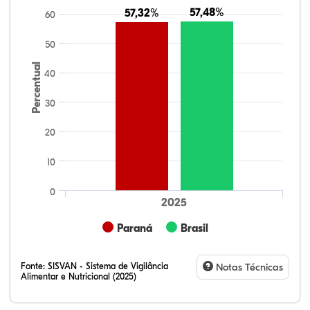
57,48%
57,48%
57,32%
57,32%
60
50
Percentual
40
30
20
10
0
2025
Paraná
Brasil
Fonte:
SISVAN - Sistema de Vigilância
Notas Técnicas
Alimentar e Nutricional (2025)