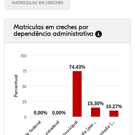
MATRÍCULAS EM CRECHES
Matrículas em creches por
dependência administrativa
100
74,43%
75
Percentual
50
25
15,30%
10,27%
0,00%
0,00%
0
Rede federal
Rede estadual
Rede municipal