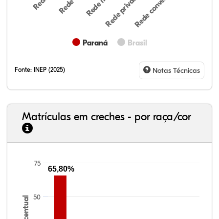
Rede privada (par…
Rede conveniada (…
Paraná
Brasil
Fonte:
INEP (2025)
Notas Técnicas
Matrículas em creches - por raça/cor
33,06%
7,95%
0,46%
55,81%
1,22%
1,50%
75
65,80%
50
Percentual