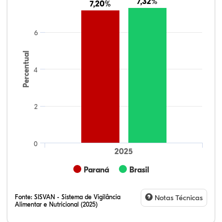
7,32%
7,32%
7,20%
7,20%
6
Percentual
4
2
0
2025
Paraná
Brasil
Fonte:
SISVAN - Sistema de Vigilância
Notas Técnicas
Alimentar e Nutricional (2025)