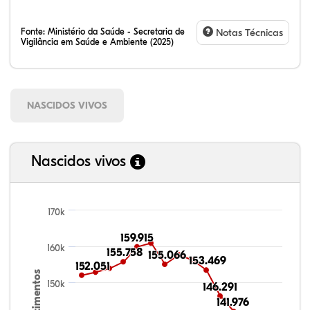
Fonte:
Ministério da Saúde - Secretaria de
Notas Técnicas
Vigilância em Saúde e Ambiente (2025)
NASCIDOS VIVOS
Nascidos vivos
170k
159.915
159.915
160k
155.758
155.758
155.066
155.066
153.469
153.469
152.051
152.051
Nascimentos
150k
146.291
146.291
141.976
141.976