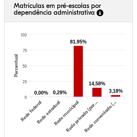
Matrículas em pré-escolas por
dependência administrativa
100
81,95%
75
Percentual
50
25
14,58%
3,18%
0,29%
0,00%
0
Rede federal
Rede estadual
Rede municipal
Rede privada (par…
Rede conveniada (…