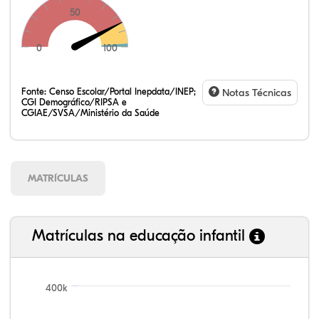
50
0
100
Fonte:
Censo Escolar/Portal Inepdata/INEP;
Notas Técnicas
CGI Demográfico/RIPSA e
CGIAE/SVSA/Ministério da Saúde
MATRÍCULAS
Matrículas na educação infantil
99,81%
100,00%
88,82%
92,94%
78,33%
400k