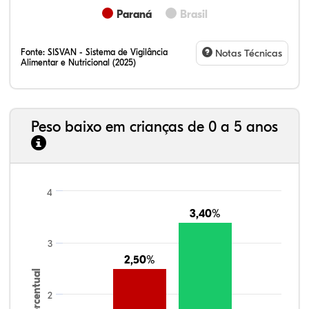
Paraná
Brasil
Fonte:
SISVAN - Sistema de Vigilância
Notas Técnicas
Alimentar e Nutricional (2025)
Peso baixo em crianças de 0 a 5 anos
4
3,40%
3,40%
3
2,50%
2,50%
Percentual
2