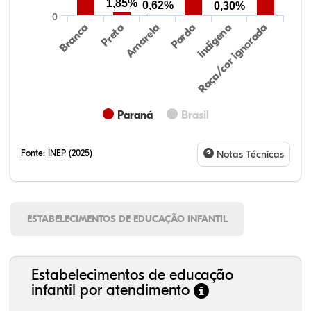
1,85%
0,62%
0,30%
0
Preta
Indígena
Branca
Parda
Amarela
Raça/cor ignorada
Paraná
Brasil
Fonte:
INEP (2025)
Notas Técnicas
ESTABELECIMENTOS DE EDUCAÇÃO INFANTIL
Estabelecimentos de educação
infantil por atendimento