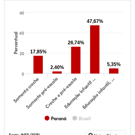
60
47,67%
40
Percentual
26,74%
17,85%
20
5,35%
2,40%
0
Educação infantil, …
Creche e pré-escola
Somente creche
Educação infantil …
Somente pré-escola
Paraná
Brasil