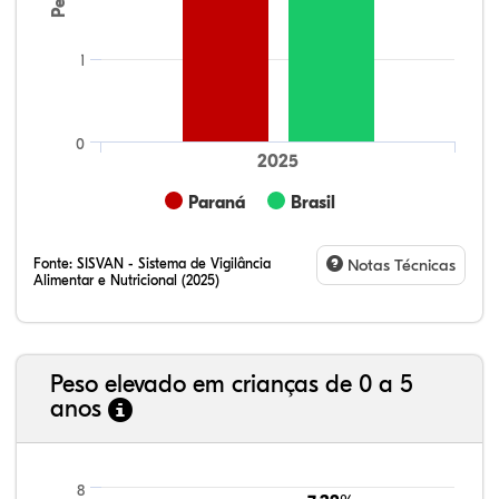
1
0
2025
Paraná
Brasil
Fonte:
SISVAN - Sistema de Vigilância
Notas Técnicas
Alimentar e Nutricional (2025)
Peso elevado em crianças de 0 a 5
anos
21,99%
7,16%
0,36%
66,18%
2,81%
1,50%
8