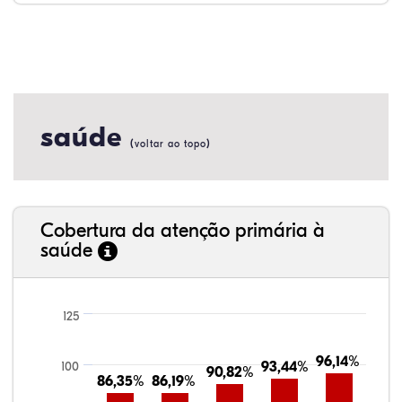
saúde
(
)
voltar ao topo
Cobertura da atenção primária à
saúde
125
96,14%
96,14%
100
93,44%
93,44%
90,82%
90,82%
86,35%
86,35%
86,19%
86,19%