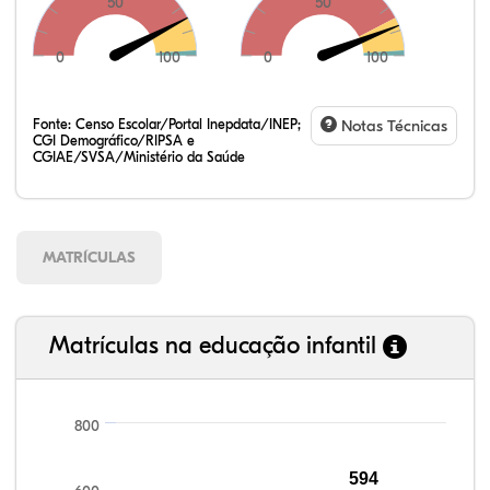
50
50
0
100
0
100
Fonte:
Censo Escolar/Portal Inepdata/INEP;
Notas Técnicas
CGI Demográfico/RIPSA e
CGIAE/SVSA/Ministério da Saúde
MATRÍCULAS
Matrículas na educação infantil
800
93,75%
92,80%
93,45%
96,16%
81,13%
99,81%
100,00%
88,82%
92,94%
78,33%
594