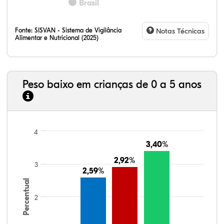
Brasil
Fonte:
SISVAN - Sistema de Vigilância
Notas Técnicas
Alimentar e Nutricional (2025)
Peso baixo em crianças de 0 a 5 anos
4
3,40%
3,40%
2,92%
2,92%
3
2,59%
2,59%
Percentual
2