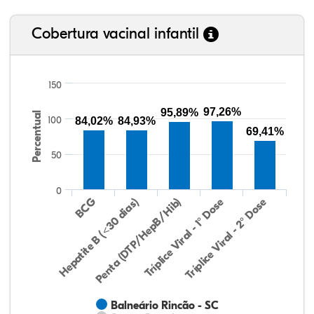
Cobertura vacinal infantil
150
97,26%
95,89%
Percentual
100
84,02%
84,93%
69,41%
50
0
Hepatite B (<30 dias)
BCG
Penta (DTP/HepB/Hib)
Tríplice Viral - 1° Dose
Tríplice Viral - 2° Dose
Balneário Rincão - SC