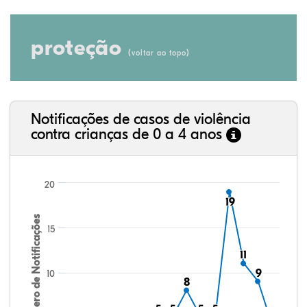
proteção
(
)
voltar ao topo
Notificações de casos de violência
contra crianças de 0 a 4 anos
20
19
19
Número de Notificações
15
11
11
9
9
10
8
8