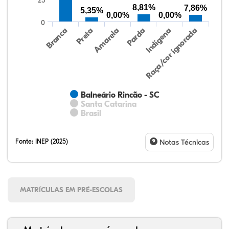
25
8,81%
7,86%
5,35%
0,00%
0,00%
0
Preta
Indígena
Amarela
Raça/cor ignorada
Branca
Parda
Balneário Rincão - SC
Santa Catarina
Brasil
Fonte:
INEP (2025)
Notas Técnicas
MATRÍCULAS EM PRÉ-ESCOLAS