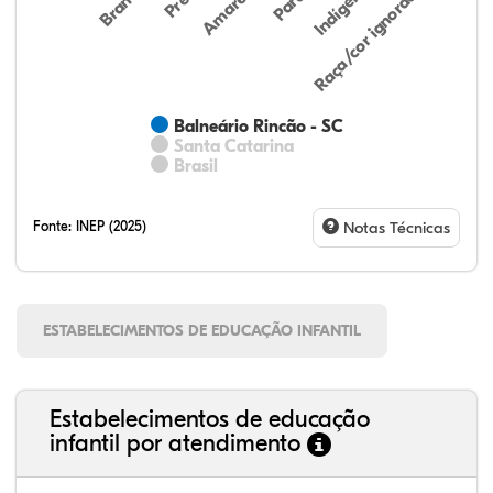
Indígena
Amarela
Raça/cor ignorada
Branca
Parda
Balneário Rincão - SC
Santa Catarina
Brasil
Fonte:
INEP (2025)
Notas Técnicas
ESTABELECIMENTOS DE EDUCAÇÃO INFANTIL
Estabelecimentos de educação
infantil por atendimento