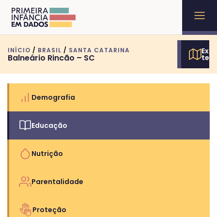
INÍCIO
/
BRASIL
/
SANTA CATARINA
Expl
Balneário Rincão – SC
terr
Demografia
Educação
Nutrição
Parentalidade
Proteção