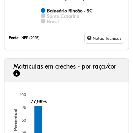
Balneário Rincão - SC
Santa Catarina
Brasil
Fonte:
INEP (2025)
Notas Técnicas
Matrículas em creches - por raça/cor
100
76,13%
4,31%
0,27%
18,65%
0,43%
0,21%
33,06%
7,95%
0,46%
55,81%
1,22%
1,50%
77,99%
75
Percentual
50