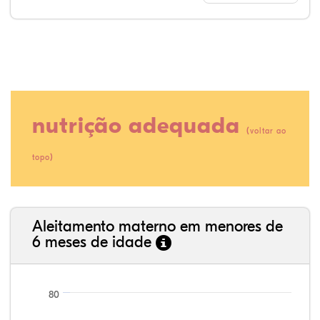
nutrição adequada
(
voltar ao
)
topo
80,23%
3,70%
0,00%
13,99%
0,64%
1,45%
35,89%
3,62%
0,11%
52,11%
2,54%
5,72%
Aleitamento materno em menores de
6 meses de idade
80