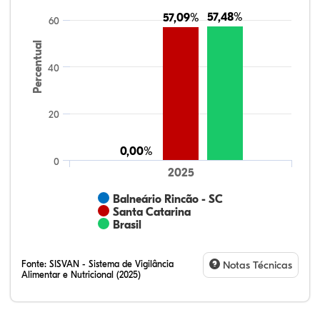
57,48%
57,48%
57,09%
57,09%
60
Percentual
40
20
0,00%
0,00%
0
2025
Balneário Rincão - SC
Santa Catarina
Brasil
Fonte:
SISVAN - Sistema de Vigilância
Notas Técnicas
Alimentar e Nutricional (2025)