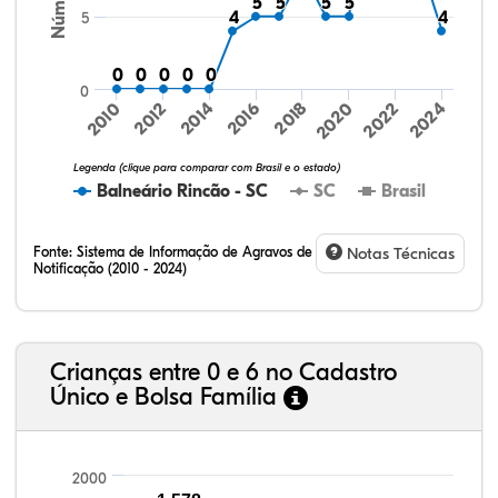
5
5
5
5
5
5
5
5
4
4
4
4
5
0
0
0
0
0
0
0
0
0
0
0
2010
2022
2024
2020
2018
2016
2012
2014
Legenda (clique para comparar com Brasil e o estado)
Balneário Rincão - SC
SC
Brasil
Fonte:
Sistema de Informação de Agravos de
Notas Técnicas
Notificação (2010 - 2024)
74,03%
5,10%
0,26%
19,73%
0,70%
0,19%
32,57%
9,24%
0,46%
54,88%
1,27%
1,56%
Crianças entre 0 e 6 no Cadastro
Único e Bolsa Família
2000