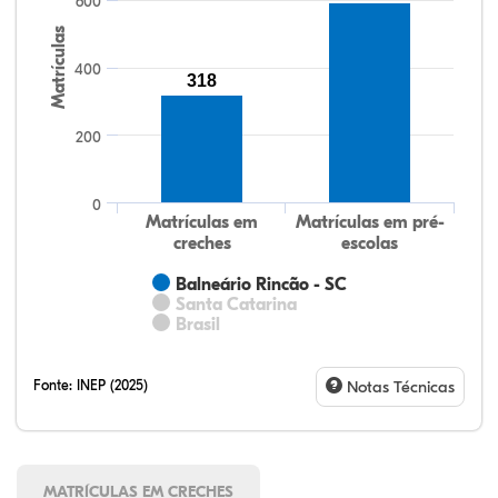
600
Matrículas
400
318
200
0
Matrículas em
Matrículas em pré-
creches
escolas
Balneário Rincão - SC
Santa Catarina
Brasil
Fonte:
INEP (2025)
Notas Técnicas
MATRÍCULAS EM CRECHES