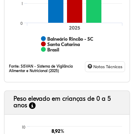
1
0
2025
Balneário Rincão - SC
Santa Catarina
Brasil
Fonte:
SISVAN - Sistema de Vigilância
Notas Técnicas
Alimentar e Nutricional (2025)
Peso elevado em crianças de 0 a 5
anos
68,17%
3,80%
0,24%
26,30%
1,19%
0,30%
21,99%
7,16%
0,36%
66,18%
2,81%
1,50%
10
8,92%
8,92%