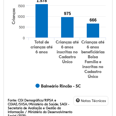
1.578
1500
Crianças
975
1000
666
500
0
Total de
Crianças até
Crianças até
crianças até
6 anos
6 anos
6 anos
inscritas no
beneficiárias
Cadastro
Bolsa
Único
Família e
inscritas no
Cadastro
Único
Balneário Rincão - SC
Fonte:
CGI Demográfico/RIPSA e
Notas Técnicas
CGIAE/SVSA/Ministério da Saúde; SAGI -
Secretaria de Avaliação e Gestão da
Informação / Ministério do Desenvolvimento
Social (2025)