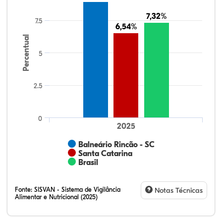
7,32%
7,32%
7.5
6,54%
6,54%
Percentual
5
2.5
0
2025
Balneário Rincão - SC
Santa Catarina
Brasil
Fonte:
SISVAN - Sistema de Vigilância
Notas Técnicas
Alimentar e Nutricional (2025)