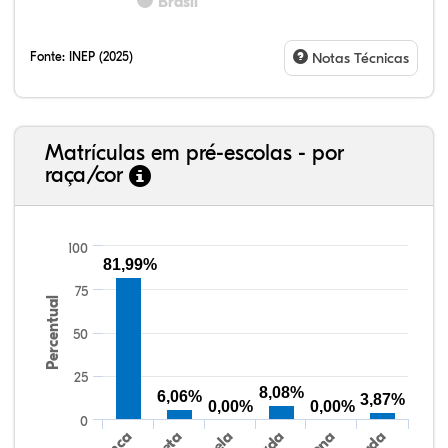
Brasil
Fonte:
INEP (2025)
Notas Técnicas
Matrículas em pré-escolas - por
raça/cor
100
81,99%
75
Percentual
80,86%
3,50%
0,00%
13,68%
0,62%
1,34%
38,40%
3,47%
0,13%
50,15%
2,37%
5,48%
50
25
8,08%
6,06%
3,87%
0,00%
0,00%
0
Preta