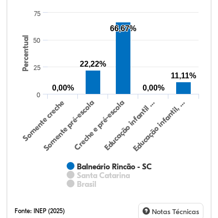
75
66,67%
Percentual
50
22,22%
25
11,11%
0,00%
0,00%
0
Somente creche
Somente pré-escola
Creche e pré-escola
Educação infantil …
Educação infantil, …
Balneário Rincão - SC
Santa Catarina
Brasil
Fonte:
INEP (2025)
Notas Técnicas