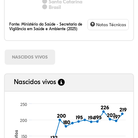
Santa Catarina
Brasil
Fonte:
Ministério da Saúde - Secretaria de
Notas Técnicas
Vigilância em Saúde e Ambiente (2025)
NASCIDOS VIVOS
Nascidos vivos
250
226
226
219
219
202
202
200
200
197
197
195
195
195
195
194
194
200
180
180
150
132
132