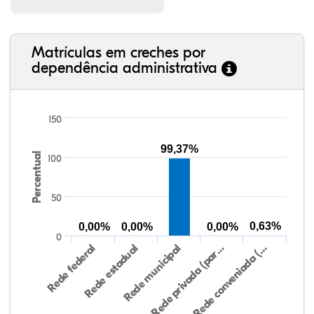
Matrículas em creches por
dependência administrativa
150
99,37%
Percentual
100
50
0,63%
0,00%
0,00%
0,00%
0
Rede federal
Rede estadual
Rede municipal
Rede privada (par…
Rede conveniada (…