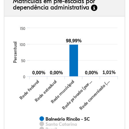
Matrículas em pré-escolas por
dependência administrativa
150
98,99%
Percentual
100
50
1,01%
0,00%
0,00%
0,00%
0
Rede federal
Rede estadual
Rede municipal
Rede privada (par…
Rede conveniada (…
Balneário Rincão - SC
Santa Catarina