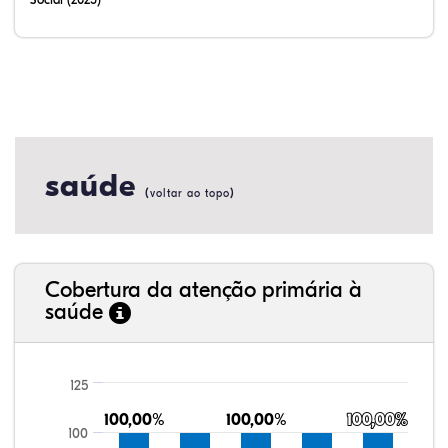
saúde
(
)
voltar ao topo
Cobertura da atenção primária à
saúde
125
100,00%
100,00%
100,00%
100,00%
100,00%
100,00%
100