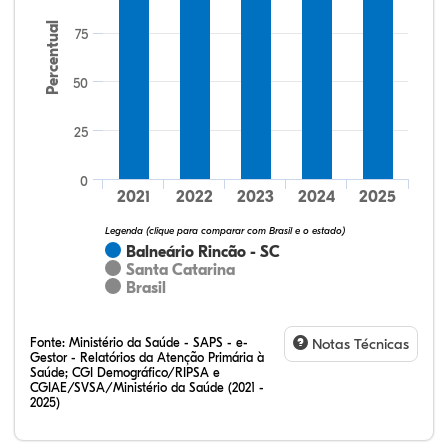
Percentual
75
50
25
72,73%
11,36%
0,00%
11,36%
4,55%
0,00%
32,28%
12,07%
0,23%
51,73%
2,94%
0,75%
0
2021
2022
2023
2024
2025
Legenda (clique para comparar com Brasil e o estado)
Balneário Rincão - SC
Santa Catarina
Brasil
Fonte:
Ministério da Saúde - SAPS - e-
Notas Técnicas
Gestor - Relatórios da Atenção Primária à
Saúde; CGI Demográfico/RIPSA e
CGIAE/SVSA/Ministério da Saúde (2021 -
2025)