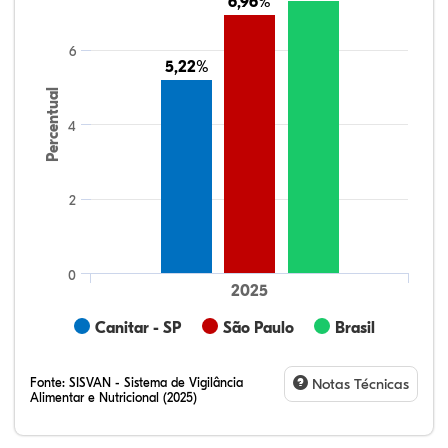
6,96%
6,96%
6
5,22%
5,22%
Percentual
4
2
0
2025
Canitar - SP
São Paulo
Brasil
Fonte:
SISVAN - Sistema de Vigilância
Notas Técnicas
Alimentar e Nutricional (2025)