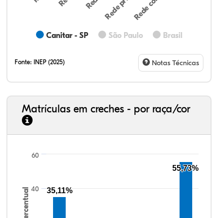
Canitar - SP
São Paulo
Brasil
Fonte:
INEP (2025)
Notas Técnicas
Matrículas em creches - por raça/cor
60
51,89%
8,16%
0,54%
39,08%
0,10%
0,23%
33,06%
7,95%
0,46%
55,81%
1,22%
1,50%
55,73%
40
35,11%
Percentual