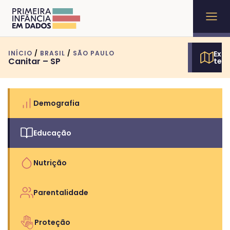
INÍCIO
/
BRASIL
/
SÃO PAULO
Expl
Canitar – SP
terr
Demografia
Educação
Nutrição
Parentalidade
Proteção