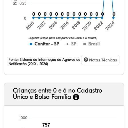
0.25
0
0
0
0
0
0
0
0
0
0
0
0
0
0
0
0
0
0
0
0
0
0
0
0
0
0
0
0
0
2016
2020
2024
2010
2014
2018
2022
2012
Legenda (clique para comparar com Brasil e o estado)
Canitar - SP
SP
Brasil
Fonte:
Sistema de Informação de Agravos de
Notas Técnicas
Notificação (2010 - 2024)
49,62%
9,46%
0,56%
40,03%
0,13%
0,19%
32,57%
9,24%
0,46%
54,88%
1,27%
1,56%
Crianças entre 0 e 6 no Cadastro
Único e Bolsa Família
1000
757