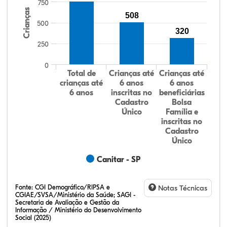
750
Crianças
508
500
320
250
0
Total de
Crianças até
Crianças até
crianças até
6 anos
6 anos
6 anos
inscritas no
beneficiárias
Cadastro
Bolsa
Único
Família e
inscritas no
Cadastro
Único
Canitar - SP
Fonte:
CGI Demográfico/RIPSA e
Notas Técnicas
CGIAE/SVSA/Ministério da Saúde; SAGI -
Secretaria de Avaliação e Gestão da
Informação / Ministério do Desenvolvimento
Social (2025)