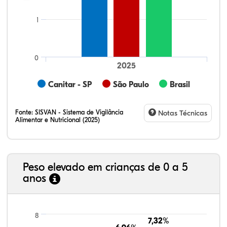
1
0
2025
Canitar - SP
São Paulo
Brasil
Fonte:
SISVAN - Sistema de Vigilância
Notas Técnicas
Alimentar e Nutricional (2025)
Peso elevado em crianças de 0 a 5
anos
44,17%
7,79%
0,23%
47,39%
0,19%
0,22%
21,99%
7,16%
0,36%
66,18%
2,81%
1,50%
8
7,32%
7,32%