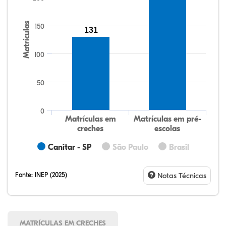
Matrículas
150
131
100
50
0
Matrículas em
Matrículas em pré-
creches
escolas
Canitar - SP
São Paulo
Brasil
Fonte:
INEP (2025)
Notas Técnicas
MATRÍCULAS EM CRECHES