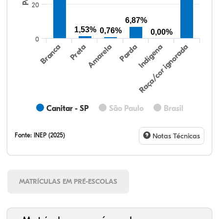
20
6,87%
1,53%
0,76%
0,00%
0
Preta
Indígena
Branca
Parda
Amarela
Raça/cor ignorada
Canitar - SP
São Paulo
Brasil
Fonte:
INEP (2025)
Notas Técnicas
MATRÍCULAS EM PRÉ-ESCOLAS