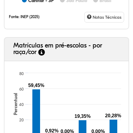
Canitar - SP
São Paulo
Brasil
Fonte:
INEP (2025)
Notas Técnicas
Matrículas em pré-escolas - por
raça/cor
80
59,45%
60
64,83%
3,43%
0,30%
28,43%
0,13%
2,88%
38,40%
3,47%
0,13%
50,15%
2,37%
5,48%
Percentual
40
20,28%
19,35%
20
0,92%
0,00%
0,00%