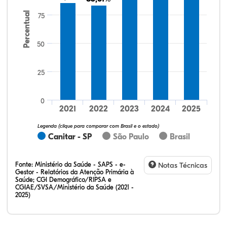
Percentual
75
50
25
52,74%
6,97%
0,50%
38,81%
0,50%
0,50%
32,28%
12,07%
0,23%
51,73%
2,94%
0,75%
0
2021
2022
2023
2024
2025
Legenda (clique para comparar com Brasil e o estado)
Canitar - SP
São Paulo
Brasil
Fonte:
Ministério da Saúde - SAPS - e-
Notas Técnicas
Gestor - Relatórios da Atenção Primária à
Saúde; CGI Demográfico/RIPSA e
CGIAE/SVSA/Ministério da Saúde (2021 -
2025)