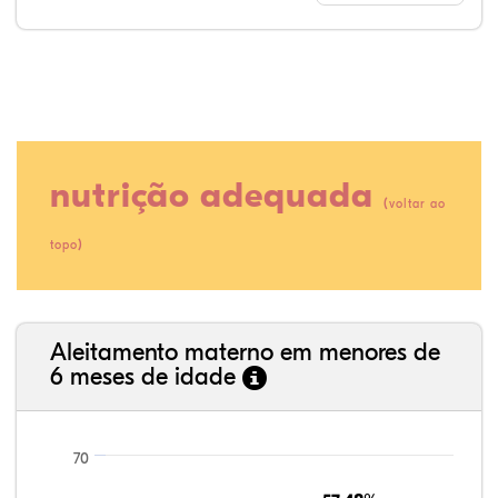
nutrição adequada
(
voltar ao
)
topo
62,18%
3,70%
0,32%
30,79%
0,09%
2,93%
35,89%
3,62%
0,11%
52,11%
2,54%
5,72%
Aleitamento materno em menores de
6 meses de idade
70