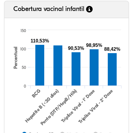
Cobertura vacinal infantil
150
110,53%
98,95%
90,53%
Percentual
100
88,42%
50
0
Hepatite B (<30 dias)
BCG
Penta (DTP/HepB/Hib)
Tríplice Viral - 1° Dose
Tríplice Viral - 2° Dose