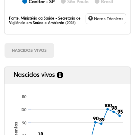
Canitar - SP
São Paulo
Brasil
Fonte:
Ministério da Saúde - Secretaria de
Notas Técnicas
Vigilância em Saúde e Ambiente (2025)
NASCIDOS VIVOS
Nascidos vivos
110
100
100
98
98
100
95
95
90
90
89
89
90
78
78