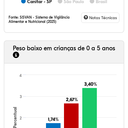
Canitar - SP
São Paulo
Brasil
Fonte:
SISVAN - Sistema de Vigilância
Notas Técnicas
Alimentar e Nutricional (2025)
Peso baixo em crianças de 0 a 5 anos
4
3,40%
3,40%
3
2,67%
2,67%
Percentual
2
1,74%
1,74%