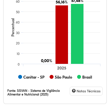
57,48%
57,48%
60
56,16%
56,16%
50
Percentual
40
30
20
10
0,00%
0,00%
0
2025
Canitar - SP
São Paulo
Brasil
Fonte:
SISVAN - Sistema de Vigilância
Notas Técnicas
Alimentar e Nutricional (2025)