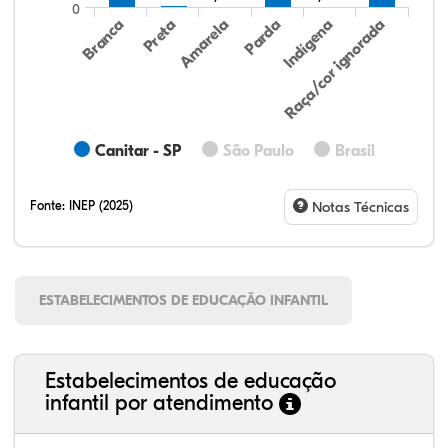
0
Preta
Indígena
Branca
Parda
Amarela
Raça/cor ignorada
Canitar - SP
São Paulo
Brasil
Fonte:
INEP (2025)
Notas Técnicas
ESTABELECIMENTOS DE EDUCAÇÃO INFANTIL
Estabelecimentos de educação
infantil por atendimento