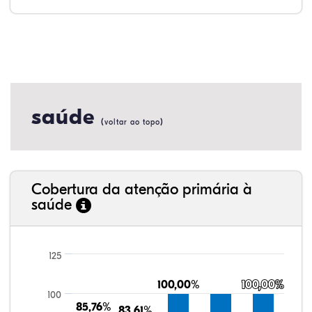
saúde
(
)
voltar ao topo
Cobertura da atenção primária à
saúde
125
100,00%
100,00%
100,00%
100,00%
100
85,76%
85,76%
83,61%
83,61%