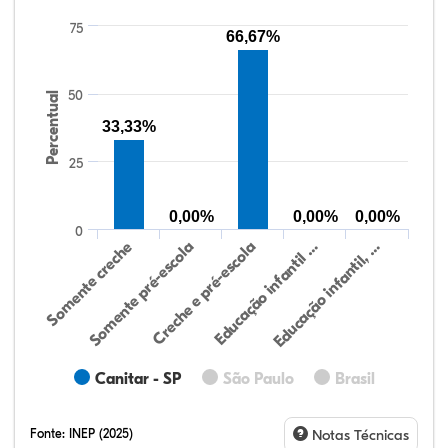
75
66,67%
50
Percentual
33,33%
25
0,00%
0,00%
0,00%
0
Somente creche
Somente pré-escola
Creche e pré-escola
Educação infantil …
Educação infantil, …
Canitar - SP
São Paulo
Brasil
Fonte:
INEP (2025)
Notas Técnicas