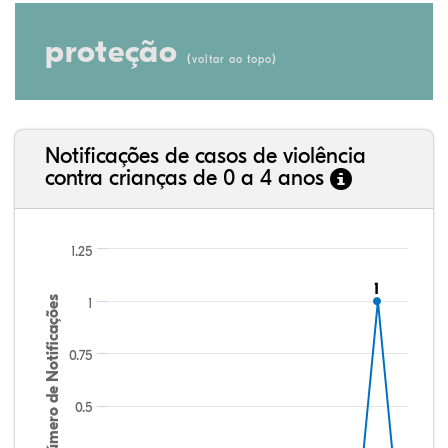
proteção
(
)
voltar ao topo
Notificações de casos de violência
contra crianças de 0 a 4 anos
1.25
1
1
Número de Notificações
1
0.75
0.5