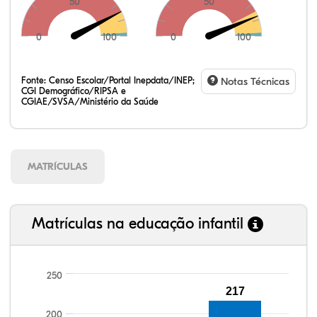
50
50
0
100
0
100
Fonte:
Censo Escolar/Portal Inepdata/INEP;
Notas Técnicas
CGI Demográfico/RIPSA e
CGIAE/SVSA/Ministério da Saúde
MATRÍCULAS
Matrículas na educação infantil
250
217
96,68%
94,84%
89,47%
94,17%
84,43%
99,81%
100,00%
88,82%
92,94%
78,33%
200